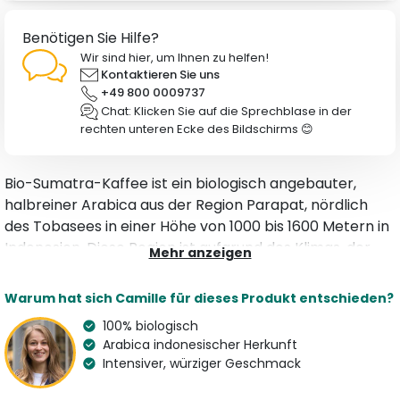
Benötigen Sie Hilfe?
Wir sind hier, um Ihnen zu helfen!
Kontaktieren Sie uns
+49 800 0009737
Chat: Klicken Sie auf die Sprechblase in der
rechten unteren Ecke des Bildschirms 😊
Bio-Sumatra-Kaffee ist ein biologisch angebauter,
halbreiner Arabica aus der Region Parapat, nördlich
des Tobasees in einer Höhe von 1000 bis 1600 Metern in
Indonesien. Diese Region ist aufgrund des Klimas, der
Mehr anzeigen
Höhenlage und des fruchtbaren Bodens ideal für den
Kaffeeanbau. Der dortige Kaffe gilt als eine der weltweit
Warum hat sich Camille für dieses Produkt entschieden?
beliebtesten Kaffeespezialitäten. Der in der Brügger
100% biologisch
Werkstatt bei niedriger Temperatur handgeröstete
Arabica indonesischer Herkunft
Bio-Sumatra, ist ein Kaffee mit einem ganz besonderen
Intensiver, würziger Geschmack
Geschmackscharakter: intensiv und rund, mit Noten
von Gewürzen und Nüssen und einer leichten Säure.