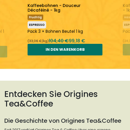
Kaffeebohnen - Douceur
Kaf
Décaféiné - 1kg
- 1
Fruchtig
Has
ESPRESSO
ES
 1
Pack 3 × Bohnen Beutel 1 kg
Pac
104,40 €
99,18 €
(33,06 €/kg)
(28,
IN DEN WARENKORB
Entdecken Sie Origines
Tea&Coffee
Die Geschichte von Origines Tea&Coffee
Seit 2017 verfügt Origines Tea & Coffee über eine eigene