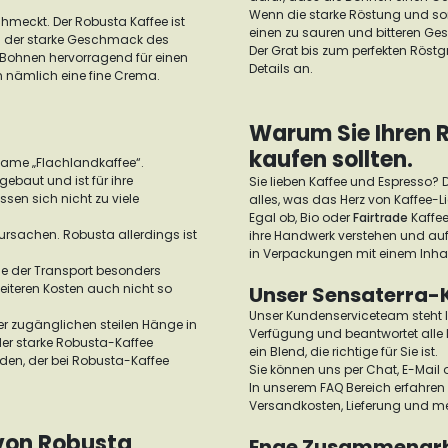
Wenn die starke Röstung und som
chmeckt. Der Robusta Kaffee ist
einen zu sauren und bitteren Ge
Da der starke Geschmack des
Der Grat bis zum perfekten Röst
a Bohnen hervorragend für einen
Details an.
n nämlich eine fine Crema.
Warum Sie Ihren 
kaufen sollten.
Name „Flachlandkaffee“.
ebaut und ist für ihre
Sie lieben Kaffee und Espresso? D
sen sich nicht zu viele
alles, was das Herz von Kaffee-
Egal ob, Bio oder
Fairtrade
Kaffee
rsachen. Robusta allerdings ist
ihre Handwerk verstehen und auf
in Verpackungen mit einem Inha
wie der Transport besonders
eiteren Kosten auch nicht so
Unser Sensaterra-
Unser Kundenserviceteam steht I
 zugänglichen steilen Hänge in
Verfügung und beantwortet alle I
der starke Robusta-Kaffee
ein Blend, die richtige für Sie ist.
ziden, der bei Robusta-Kaffee
Sie können uns per Chat, E-Mail o
In unserem FAQ Bereich erfahren 
Versandkosten, Lieferung und m
von Robusta
Enge Zusammenarbei