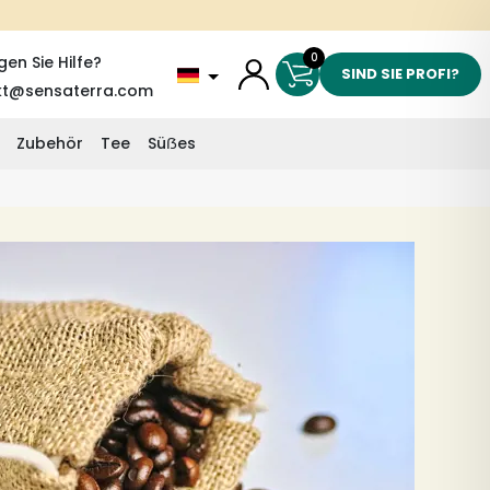
0
gen Sie Hilfe?
SIND SIE PROFI?
kt@sensaterra.com
Zubehör
Tee
Süẞes