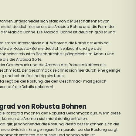
Bohnen unterscheidet sich stark von der Beschaffenheit von
e ist deutlich kleiner als die Arabica Bohne und die Form der
e der Arabica Bohne. Die Arabica-Bohne ist deutlich größer und
n starke Unterschiede auf. Während die Narbe der Arabica-
t die der Robusta-Bohne deutlich senkrecht und gerade.
dank seiner robusten Beschaffenheit, pflegeleicht im Anbau und
e als die Arabica Sorte.
 der Geschmack und die Aromen des Robusta Kaffees als
geschmeckt. Der Geschmack zeichnet sich hier durch eine geringe
ssig und schon fast holzig sind, aus.
ta liegt bei der Röstung, die den Geschmack maßgeblich
ren auf die Details ankommt.
grad von Robusta Bohnen
ideale Röstgrad machen den Robusta Geschmack aus. Wenn diese
ind, können die Aromen sich nicht richtig entfalten.
d gilt: je schonender die Röstung, desto besser können sich die
ne entwickeln. Eine geringere Temperatur bei der Röstung sorgt
schmack entfalten, der nussig und schokoladig ist.