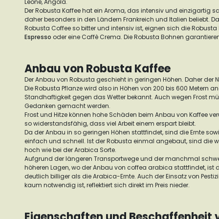
Leone, Angola.
Der Robusta Kaffee hat ein Aroma, das intensiv und einzigartig s
daher besonders in den Ländern Frankreich und Italien beliebt. 
Robusta Coffee so bitter und intensiv ist, eignen sich die Robust
Espresso
oder eine Caffè Crema. Die Robusta Bohnen garantiere
Anbau von Robusta Kaffee
Der Anbau von Robusta geschieht in geringen Höhen. Daher der 
Die Robusta Pflanze wird also in Höhen von 200 bis 600 Metern ang
Standhaftigkeit gegen das Wetter bekannt. Auch wegen Frost müs
Gedanken gemacht werden.
Frost und Hitze können hohe Schäden beim Anbau von Kaffee veru
so widerstandsfähig, dass viel Arbeit einem erspart bleibt.
Da der Anbau in so geringen Höhen stattfindet, sind die Ernte so
einfach und schnell. Ist der Robusta einmal angebaut, sind die w
hoch wie bei der Arabica Sorte.
Aufgrund der längeren Transportwege und der manchmal schwer
höheren Lagen, wo der Anbau von coffea arabica stattfindet, ist 
deutlich billiger als die Arabica-Ernte. Auch der Einsatz von Pesti
kaum notwendig ist, reflektiert sich direkt im Preis nieder.
Eigenschaften und Beschaffenheit 