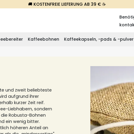
🚚 KOSTENFREIE LIEFERUNG AB 39 € ☕
Benöti
konta
eebereiter
Kaffeebohnen
Kaffeekapseln, -pads & -pulver
te und zweit beliebteste
ird aufgrund ihrer
halb kurzer Zeit reif.
ffee-Liebhabern, sondern
n die Robusta-Bohnen
 ein wenig bitter.
tlich höheren Anteil an