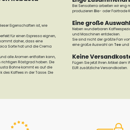
Bei Sensaterra arbeiten wir eng 
produzieren
Bio
- oder Fairtrade K
Eine große Auswahl
ieser Eigenschaften ist, wie
Neben wunderbaren Kaffeespezia
und Maschinen entdecken.
rfekt für einen Espresso eignen,
Sie sind nicht der größte Fan vo
s kommt daher, dass eine
eine große Auswahl an
Tee
und k
abica Sorte hat und die Crema
Keine Versandkoste
nd alle Aromen entfalten kann,
 richtigen Röstgrad haben. Die
Fügen Sie jetzt Ihren Artikel dem
obusta Bohne kommt es auf die
EUR zusätzliche Versandkosten.
 des Kaffees in der Tasse. Die