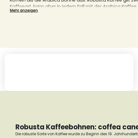
Koffein als die Arabica Bohne aus.
Robusta Kaffee gilt zw
Kaffeeart, kann aber in jedem Fall mit der Arabica Kaffee
Mehr anzeigen
diesem Artikel, erfahren Sie alles, was Sie über Robusta
Entdecken Sie außerdem hier unsere Auswahl an exquisit
Robusta Kaffeebohnen: coffea can
Die robuste Sorte von Kaffee wurde zu Beginn des 19. Jahrhunderts 