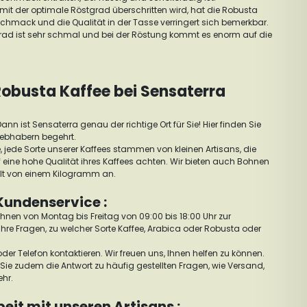
it der optimale Röstgrad überschritten wird, hat die Robusta
schmack und die Qualität in der Tasse verringert sich bemerkbar.
grad ist sehr schmal und bei der Röstung kommt es enorm auf die
Robusta Kaffee bei Sensaterra
ann ist Sensaterra genau der richtige Ort für Sie! Hier finden Sie
Liebhabern begehrt.
, jede Sorte unserer Kaffees stammen von kleinen Artisans, die
 eine hohe Qualität ihres Kaffees achten. Wir bieten auch Bohnen
lt von einem Kilogramm an.
Kundenservice :
hnen von Montag bis Freitag von 09:00 bis 18:00 Uhr zur
hre Fragen, zu welcher Sorte Kaffee, Arabica oder Robusta oder
der Telefon kontaktieren. Wir freuen uns, Ihnen helfen zu können.
Sie zudem die Antwort zu häufig gestellten Fragen, wie Versand,
ehr.
t mit unseren Artisans :