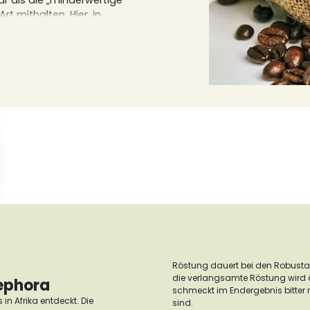
ar als die „minderwertige"
 Art mithalten.
Hier
, in
 Bohnen wissen müssen.
en Robusta Kaffees.
Röstung dauert bei den Robusta 
die verlangsamte Röstung wird au
ephora
schmeckt im Endergebnis bitter
in Afrika entdeckt. Die
sind.