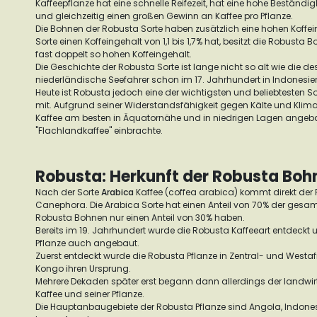
Kaffeepflanze hat eine schnelle Reifezeit, hat eine hohe Beständ
und gleichzeitig einen großen Gewinn an Kaffee pro Pflanze.
Die Bohnen der Robusta Sorte haben zusätzlich eine hohen Koffe
Sorte einen Koffeingehalt von 1,1 bis 1,7% hat, besitzt die Robusta 
fast doppelt so hohen Koffeingehalt.
Die Geschichte der Robusta Sorte ist lange nicht so alt wie die d
niederländische Seefahrer schon im 17. Jahrhundert in Indonesie
Heute ist Robusta jedoch eine der wichtigsten und beliebtesten 
mit. Aufgrund seiner Widerstandsfähigkeit gegen Kälte und Kl
Kaffee am besten in Äquatornähe und in niedrigen Lagen ange
"Flachlandkaffee" einbrachte.
Robusta: Herkunft der Robusta Boh
Nach der Sorte
Arabica
Kaffee (coffea arabica) kommt direkt der
Canephora. Die Arabica Sorte hat einen Anteil von 70% der gesa
Robusta Bohnen nur einen Anteil von 30% haben.
Bereits im 19. Jahrhundert wurde die Robusta Kaffeeart entdeckt
Pflanze auch angebaut.
Zuerst entdeckt wurde die Robusta Pflanze in Zentral- und Westafri
Kongo ihren Ursprung.
Mehrere Dekaden später erst begann dann allerdings der landwir
Kaffee und seiner Pflanze.
Die Hauptanbaugebiete der Robusta Pflanze sind Angola, Indones