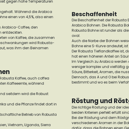
igkeit gegen hohe Temperaturen
ingehalt. Während die Arabica
Beschaffenheit
Bohne einen von 4,5%, also einen
Die Beschaffenheit der Robusta 
Arabica Bohnen. Die Robusta Bohn
es Arabica-Coffee, den
Robusta Bohne ist runder als di
n entdeckten.
oval.
Sorten von Kaffee, die zusammen
Auch die Narbe der Bohnen weise
imaschwankungen wird Robusta-
Bohne eine S-Kurve andeutet, is
baut, was ihm den Beinamen
Der Robusta Tieflandkaffee ist, 
hat einen höheren Anteil an Säur
Im Vergleich zu Arabica werden
weniger komplex und vielfältig 
nen
Säure, Bitterkeit, Aromen, die nu
Dennoch, das A und O bei Robus
 Robusta Kaffee, auch coffea
bestimmt und wo es beim Verfah
mten Kaffeeernte, während
 und seitdem wird die Robust
Röstung und Röst
ka und die Pflanze findet dort in
Die richtige Röstung und der 
beiden Kriterien perfekt erfüllt s
tschaftliche Betrieb von Robusta
Bei der Röstung und dem Röstgra
verschiedenen Aromen in der Boh
ien, Vietnam, Uganda, Sierra
dafür, dass die Bohnen einen Ge