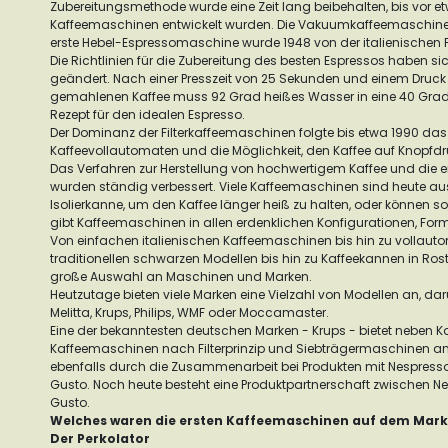
Zubereitungsmethode wurde eine Zeit lang beibehalten, bis vor e
Kaffeemaschinen entwickelt wurden. Die Vakuumkaffeemaschine 
erste Hebel-Espressomaschine wurde 1948 von der italienischen 
Die Richtlinien für die Zubereitung des besten Espressos haben sic
geändert. Nach einer Presszeit von 25 Sekunden und einem Druc
gemahlenen Kaffee muss 92 Grad heißes Wasser in eine 40 Grad 
Rezept für den idealen Espresso.
Der Dominanz der Filterkaffeemaschinen folgte bis etwa 1990 d
Kaffeevollautomaten und die Möglichkeit, den Kaffee auf Knopfdr
Das Verfahren zur Herstellung von hochwertigem Kaffee und die
wurden ständig verbessert. Viele Kaffeemaschinen sind heute aus
Isolierkanne, um den Kaffee länger heiß zu halten, oder können 
gibt Kaffeemaschinen in allen erdenklichen Konfigurationen, For
Von einfachen italienischen Kaffeemaschinen bis hin zu vollaut
traditionellen schwarzen Modellen bis hin zu Kaffeekannen in Rost
große Auswahl an Maschinen und Marken.
Heutzutage bieten viele Marken eine Vielzahl von Modellen an, da
Melitta, Krups, Philips, WMF oder Moccamaster.
Eine der bekanntesten deutschen Marken - Krups - bietet neben 
Kaffeemaschinen nach Filterprinzip und Siebträgermaschinen an.
ebenfalls durch die Zusammenarbeit bei Produkten mit Nespress
Gusto. Noch heute besteht eine Produktpartnerschaft zwischen N
Gusto.
Welches waren die ersten Kaffeemaschinen auf dem Mark
Der Perkolator