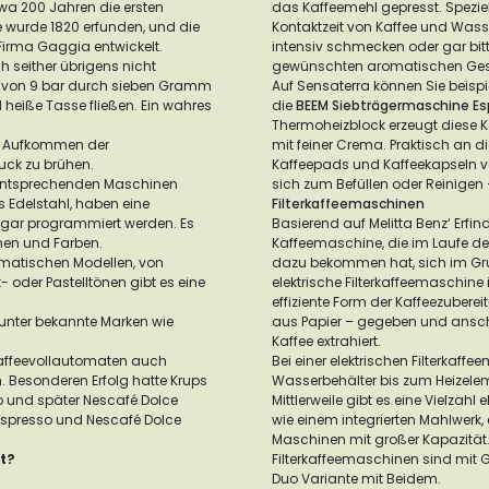
twa 200 Jahren die ersten
das Kaffeemehl gepresst. Speziel
wurde 1820 erfunden, und die
Kontaktzeit von Kaffee und Wasser
Firma Gaggia entwickelt.
intensiv schmecken oder gar bitte
h seither übrigens nicht
gewünschten aromatischen Ges
k von 9 bar durch sieben Gramm
Auf Sensaterra können Sie beisp
heiße Tasse fließen. Ein wahres
die
BEEM Siebträgermaschine Es
Thermoheizblock erzeugt diese K
as Aufkommen der
mit feiner Crema. Praktisch an 
uck zu brühen.
Kaffeepads und Kaffeekapseln ve
 entsprechenden Maschinen
sich zum Befüllen oder Reinigen
 Edelstahl, haben eine
Filterkaffeemaschinen
sogar programmiert werden. Es
Basierend auf Melitta Benz‘ Erfind
men und Farben.
Kaffeemaschine, die im Laufe der
omatischen Modellen, von
dazu bekommen hat, sich im Grund
- oder Pastelltönen gibt es eine
elektrische Filterkaffeemaschin
effiziente Form der Kaffeezuberei
runter bekannte Marken wie
aus Papier – gegeben und ansc
Kaffee extrahiert.
Kaffeevollautomaten auch
Bei einer elektrischen Filterka
 Besonderen Erfolg hatte Krups
Wasserbehälter bis zum Heizeleme
o und später Nescafé Dolce
Mittlerweile gibt es eine Vielzah
espresso und Nescafé Dolce
wie einem integrierten Mahlwerk,
Maschinen mit großer Kapazität
t?
Filterkaffeemaschinen sind mit
Duo Variante mit Beidem.