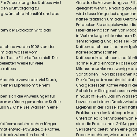
 Zur Zubereitung des Kaffees wird
Gerade die Verwendung von Filt
 den Brühvorgang zu
geeignet, wenn Sie häufig größ
e gewünschte Intensität und das
wird dieser länger bei angeneh
Kaffee praktisch um das Getränk 
Entdecken Sie beispielsweise die
em der Extraktion wird das
Filterkaffeemaschinen von Mocca
in Verbindung mit ikonischem De
sehr langlebig und jedes Teil k
eemaschine wurden 1908 von der
Kaffeemaschinen sind handgefer
er, um das Wasser vom
Kaffeepadmaschinen
 Tasse Filterkaffee erhielt. Die
Kaffeepadmaschinen sind ähnlich
eliebten Weise für viele
schnelle und einfache Tasse Ka
erkaffees.
Milchschaumkronen wenig machen
Variationen – von klassischen Ka
 Maschine verwendet viel Druck,
Die Kaffeepadmaschine ist dabe
n einen Espresso mit einem
und gepressten Kaffee wird in d
Sobald der Slot geschlossen wi
aben sich die Anweisungen für
hindurchfließen. Das im Wassert
 Gramm frisch gemahlener Kaffee
bevor es bei einem Druck zwisch
uss 92°C heißes Wasser in eine
Ergebnis in der Tasse ist ein Ka
Praktisch an den Kaffeepadmaschi
unterschiedlicher Anbieter wähle
n Kaffeemaschine schon länger
sind die Pads in ihrer Größe gen
omat entwickelt wurde, die Kaffee,
Sensaterra bietet Ihnen eine gr
fdruck zubereiten konnte.
Faber Maschinen, wie auch die
F