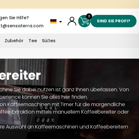
0
gen Sie Hilfe?
SIND SIE PROFI?
kt@sensaterra.com
Zubehör
Tee
Süẞes
reiter
aschine Sie dabei nutzen ist ganz Ihnen überlassen. Von
rience können Sie alles hier finden.
Von Kaffeemaschinen mit Timer für die morgendliche
affee Extraktion mittels manuellem Kaffeebereiter oder
nsere Auswahl an Kaffeemaschinen und Kaffeebereitern