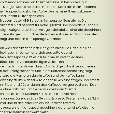
erkaffeemaschinen mit Thermoskanne ist besonders gut
ere Mengen Kaffee herstellen möchten. Dank der Thermoskanne
mer Temperatur gehalten. Außerdem ist eine Thermoskanne für
bei Bedarf zu transportieren.
Moccamaster KBG Select in Schwarz
bei Sensaterra. Die
master sind bekannt für hohe Qualität und innovative Technik
sign. Aufgrund der hochwertigen Materialien sind die Maschinen
ann einzeln gekauft und bei Bedarf ersetzt werden. Moccamaster
tigt und haben eine 5jährige Garantie.
 wie Kapselmaschinen eine gute Idee für all jene, die eine
ffee haben möchten und sich aus Latte Art und
. Kaffeepads gibt es heute in vielen verschiedenen
ffees bis hin zu kakaohaltigen Getränken.
i einfach in der Anwendung. Das Pad gefüllt mit gemahlenem
en dafür vorgesehenen Slot in der Kaffeemaschine eingelegt.
rd, wird die Membran durchstoßen und der Kaffee kann
ank eingefüllte Wasser wird anschließen eingezogen und erhitzt,
en 15 bar und 20bar durch das Kaffeepulver gepresst wird. Das
ffee ohne Satz, dafür mit einer wunderbaren Crema.
nen ist, dass Sie Ihren Kaffee aus einer Vielzahl
n können. Dank des Easy Serving Espresso Systems – kurz E.S.E –
ormt und bilden dadurch ein inklusiveres System.
oße Auswahl an Kaffeepadmaschinen, darunter eine Vielzahl an
aber Pro Delux in Schwarz matt
.