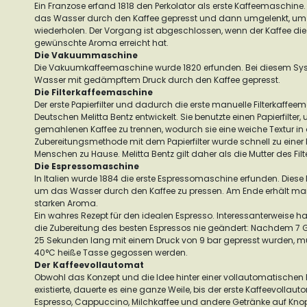
Ein Franzose erfand 1818 den Perkolator als erste Kaffeemaschine.
das Wasser durch den Kaffee gepresst und dann umgelenkt, um
wiederholen. Der Vorgang ist abgeschlossen, wenn der Kaffee di
gewünschte Aroma erreicht hat.
Die Vakuummaschine
Die Vakuumkaffeemaschine wurde 1820 erfunden. Bei diesem Syst
Wasser mit gedämpftem Druck durch den Kaffee gepresst.
Die Filterkaffeemaschine
Der erste Papierfilter und dadurch die erste manuelle Filterkaff
Deutschen Melitta Bentz entwickelt. Sie benutzte einen Papierfilt
gemahlenen Kaffee zu trennen, wodurch sie eine weiche Textur in der
Zubereitungsmethode mit dem Papierfilter wurde schnell zu einer b
Menschen zu Hause. Melitta Bentz gilt daher als die Mutter des Filt
Die Espressomaschine
In Italien wurde 1884 die erste Espressomaschine erfunden. Diese
um das Wasser durch den Kaffee zu pressen. Am Ende erhält ma
starken Aroma.
Ein wahres Rezept für den idealen Espresso. Interessanterweise h
die Zubereitung des besten Espressos nie geändert: Nachdem 7
25 Sekunden lang mit einem Druck von 9 bar gepresst wurden, m
40°C heiße Tasse gegossen werden.
Der Kaffeevollautomat
Obwohl das Konzept und die Idee hinter einer vollautomatische
existierte, dauerte es eine ganze Weile, bis der erste Kaffeevollaut
Espresso, Cappuccino, Milchkaffee und andere Getränke auf Knop