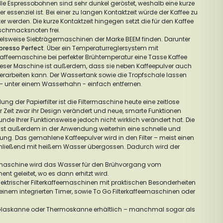
le Espressobohnen sind sehr dunkel geröstet, weshalb eine kurze
 essenziel ist. Bei einer zu langen Kontaktzeit würde der Kaffee zu
r werden. Die kurze Kontaktzeit hingegen setzt die für den Kaffee
chmacksnoten frei.
ielsweise Siebträgermaschinen der Marke BEEM finden. Darunter
presso Perfect
. Über ein Temperaturreglersystem mit
affeemaschine bei perfekter Brühtemperatur eine Tasse Kaffee
dieser Maschine ist außerdem, dass sie neben Kaffeepulver auch
rarbeiten kann. Der Wassertank sowie die Tropfschale lassen
 – unter einem Wasserhahn - einfach entfernen.
ung der Papierfilter ist die Filtermaschine heute eine zeitlose
 Zeit zwar ihr Design verändert und neue, smarte Funktionen
e Ihrer Funktionsweise jedoch nicht wirklich verändert hat. Die
e ist außerdem in der Anwendung weiterhin eine schnelle und
tung. Das gemahlene Kaffeepulver wird in den Filter – meist einen
hließend mit heißem Wasser übergossen. Dadurch wird der
ffeemaschine wird das Wasser für den Brühvorgang vom
nt geleitet, wo es dann erhitzt wird.
l elektrischer Filterkaffeemaschinen mit praktischen Besonderheiten
 einem integrierten Timer, sowie To Go Filterkaffeemaschinen oder
.
 Glaskanne oder Thermoskanne erhältlich – manchmal sogar als