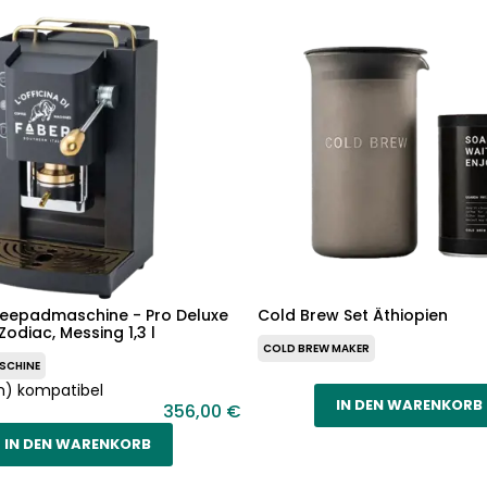
feepadmaschine - Pro Deluxe
Cold Brew Set Äthiopien
odiac, Messing 1,3 l
COLD BREW MAKER
SCHINE
) kompatibel
IN DEN WARENKORB
356,00 €
IN DEN WARENKORB