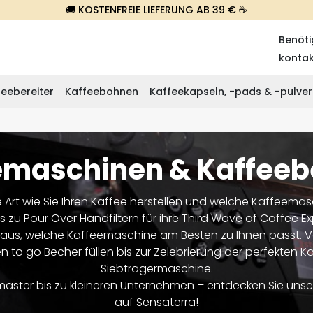
🚚 KOSTENFREIE LIEFERUNG AB 39 € ☕
Benöti
konta
eebereiter
Kaffeebohnen
Kaffeekapseln, -pads & -pulver
emaschinen & Kaffeebe
 Die Art wie Sie Ihren Kaffee herstellen und welche Kaffeem
u Pour Over Handfiltern für ihre Third Wave of Coffee Expe
raus, welche Kaffeemaschine am Besten zu Ihnen passt. 
n to go Becher füllen bis zur Zelebrierung der perfekten K
Siebträgermaschine.
ccamaster bis zu kleineren Unternehmen – entdecken Sie u
auf Sensaterra!