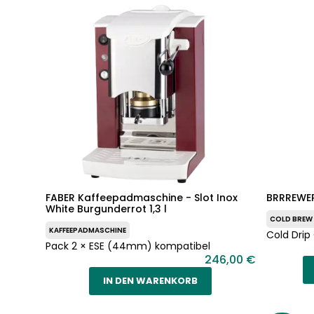
FABER Kaffeepadmaschine - Slot Inox
BRRREWER 
White Burgunderrot 1,3 l
COLD BREW
KAFFEEPADMASCHINE
Cold Drip
Pack 2 × ESE (44mm) kompatibel
246,00 €
IN DEN WARENKORB