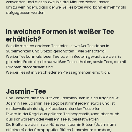
verwenden und diesen zwei bis drei Minuten ziehen lassen.
Um zu verhindern, dass der weiße Tee bitter wird, kann er mehrmals
aufgegossen werden.
In welchen Formen ist weißer Tee
erhältlich?
Wie die meisten anderen Teesorten ist weißer Tee daher in
Supermärkten und Spezialgeschäften - wie Sensaterra!
Weißer Tee kann als
loser Tee
oder in Beuteln gekauft werden. Es
gibt reine Produkte, die nur weißen Tee enthalten, sowie Tees, die mit
Früchten aromatisiert sind.
Weißer Tee ist in verschiedenen Preissegmenten erhältlich.
Jasmin-Tee
Eine Teesorte, die den Duft von Jasminblüten in sich trägt, heißt
Jasmin Tee. Jasmin Tee sagt bestimmt jedem etwas und ist
mittlerweile ein richtiger Klassiker unter den Teesorten.
Er wird in der Regel aus grünem Tee hergestellt, kann aber auch
aus schwarzem oder weißem Tee zubereitet werden.
Die Blätter werden in der Nähe von Jasmin Blüten (Jasminum
officinale) oder Sampaguita-Blüten (Jasminum sambac)