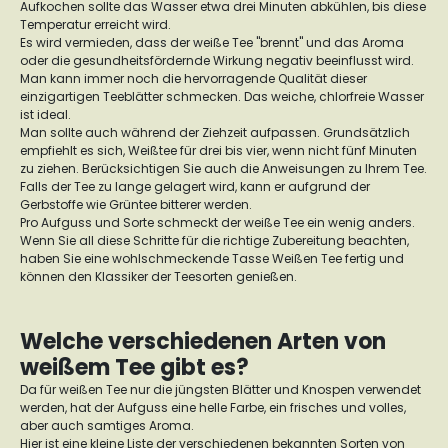
Aufkochen sollte das Wasser etwa drei Minuten abkühlen, bis diese
Temperatur erreicht wird.
Es wird vermieden, dass der weiße Tee "brennt" und das Aroma
oder die gesundheitsfördernde Wirkung negativ beeinflusst wird.
Man kann immer noch die hervorragende Qualität dieser
einzigartigen Teeblätter schmecken. Das weiche, chlorfreie Wasser
ist ideal.
Man sollte auch während der Ziehzeit aufpassen. Grundsätzlich
empfiehlt es sich, Weißtee für drei bis vier, wenn nicht fünf Minuten
zu ziehen. Berücksichtigen Sie auch die Anweisungen zu Ihrem Tee.
Falls der Tee zu lange gelagert wird, kann er aufgrund der
Gerbstoffe wie Grüntee bitterer werden.
Pro Aufguss und Sorte schmeckt der weiße Tee ein wenig anders.
Wenn Sie all diese Schritte für die richtige Zubereitung beachten,
haben Sie eine wohlschmeckende Tasse Weißen Tee fertig und
können den Klassiker der Teesorten genießen.
Welche verschiedenen Arten von
weißem Tee gibt es?
Da für weißen Tee nur die jüngsten Blätter und Knospen verwendet
werden, hat der Aufguss eine helle Farbe, ein frisches und volles,
aber auch samtiges Aroma.
Hier ist eine kleine Liste der verschiedenen bekannten Sorten von