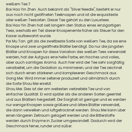
weißem Tee.7
Bai Hao Yin Zhen
: Auch bekannt als "Silver Needle", besteht er nur
aus noch nicht geöffneten Teeknospen und ist die exquisiteste
aller weißen Teesorten. Dieser Tee gehört zu den Luxustees.
Bai Hao Yin Zhen hat seit langem den Status eines einzigartigen
Tees, weshalb ein Teil dieser Knospenernte früher als Steuer für den
Kaiser aufbewahrt wurde.
Pai Mu Tan
: gilt als die zweitbeste Sorte von weißem Tee, da sie eine
Knospe und zwei ungeöffnete Blätter benötigt. Da nur die jüngsten
Blätter und Knospen für diese Variation des weißen Tees verwendet
werden, hat der Aufguss eine helle Farbe, ein frisches und volles,
aber auch samtiges Aroma. Auch hier wird der Tee sehr sorgfältig
verarbeitet, um die Oxidation zu minimieren, und der Tee zeichnet
sich durch einen stärkeren und komplexeren Geschmack aus.
Gong Mei
: Wird immer seltener produziert und allmählich durch
die Sorte Shou Mei ersetzt.
Shou Mei
: Dies ist der am weitesten verbreitete Tee und von
einfacher Qualität. Er wird später als die anderen Sorten geerntet
und aus Blättern hergestellt. Die Sorgfalt ist geringer und es werden
nur wenige Knospen sowie größere und ältere Blätter verwendet,
die dann verwelken und luftgetrocknet werden. Shou Mei kann über
einen längeren Zeitraum gelagert werden und die Bitterstoffe
werden durch Enzyme in Zucker umgewandelt. Dadurch wird der
Geschmack feiner, runder und süßer.