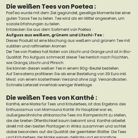
Die weißen Tees von Poetea :
PoeTea wurde mit dem Ziel gegründet, gesellige Momente bei einer
guten Tasse Tee zu teilen. Tee wird als ein Mittel angesehen, um
soziale Erfahrungen zu teilen.
Entdecken Sie aus dem Sortiment von Poetea :
Aufguss aus weißem, grünem und Litschi-Tee :
Dieses Produkt ist eine Mischung aus weißem und grünem Tee mit
subtilen und raffinierten Aromen
Der Tee von Poetea hat Noten von Litschi und Orange und ist in Bio-
Qualität. Pro Aufguss schmeckt dieser Tee herrlich nach Früchten,
wie Orange, Litschi und Pfirsich.
Sie können diesen weißen Tee in einem 80g-Beutel bestellen.
Auf Sensaterra profitieren Sie ab einer Bestellung von 39 Euro inkl.
Mwst. von einem kostenfreien Versand ohne zzgl. Versandkosten.
Schnelle Lieferzeit innerhlab weniger Werktage.
Die weißen Tees von Kanthé :
Kanthé, eine Marke für Tees und Kräutertees, ist das Ergebnis des
Enthusiasmus von Mamouna Kanté. Ihr Hauptziel war es,
außergewöhnliche afrikanische Tees ins Rampenlicht zu stellen,
die der breiten Öffentlichkeit kaum bekannt sind. Kanthé arbeitet
direkt mit den besten Plantagen in Afrika zusammen und achtet
dabei besonders auf die Qualität der geernteten Blätter. Die Tees
und Kräutertees der Marke weisen delikate und einzigartige