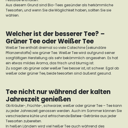
Aus diesem Grund sind Bio-Tees gesünder als herkömmliche
Teesorten, und wenn Sie die Möglichkeit haben, sollten Sie sie
wählen.
Welcher ist der besserer Tee? –
Grüner Tee oder Weißer Tee
Weißer Tee enthält dreimal so viele Catechine (sekundäre
Pflanzenstoffe) wie grüner Tee. Weißer Tee wird aufgrund seiner
sorgfältigen Herstellung als sehr bekömmlich angesehen. Es hat
ein etwas mildes Aroma, das frisch und blumig ist.
Zu sagen ob grüner oder weißer Tee besser ist, ist schwer. Egal ob
weißer oder grüner Tee, beide teesorten sind äußerst gesund.
Tee nicht nur während der kalten
Jahreszeit genießen
Ob Kräuter-, Früchte-, schwarzer, weißer oder grüner Tee – Tee kann
zu jeder Jahreszeit genossen werden. Auch im Sommer können Sie
verschiedene kühle und erfrischende
Eistee
-Getränke aus jeder
Teesorten zubereiten.
In heißen Ländern wird viel heißer Tee auch während des