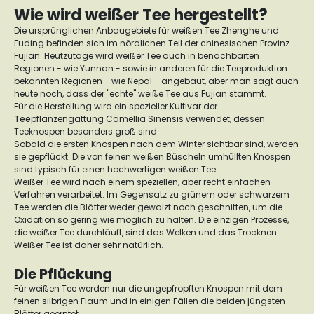
Wie wird weißer Tee hergestellt?
Die ursprünglichen Anbaugebiete für weißen Tee Zhenghe und
Fuding befinden sich im nördlichen Teil der chinesischen Provinz
Fujian. Heutzutage wird weißer Tee auch in benachbarten
Regionen - wie Yunnan - sowie in anderen für die Teeproduktion
bekannten Regionen - wie Nepal - angebaut, aber man sagt auch
heute noch, dass der "echte" weiße Tee aus Fujian stammt.
Für die Herstellung wird ein spezieller Kultivar der
Tee
pflanzengattung Camellia Sinensis verwendet, dessen
Teeknospen besonders groß sind.
Sobald die ersten Knospen nach dem Winter sichtbar sind, werden
sie gepflückt. Die von feinen weißen Büscheln umhüllten Knospen
sind typisch für einen hochwertigen weißen Tee.
Weißer Tee wird nach einem speziellen, aber recht einfachen
Verfahren verarbeitet. Im Gegensatz zu grünem oder schwarzem
Tee werden die Blätter weder gewalzt noch geschnitten, um die
Oxidation so gering wie möglich zu halten. Die einzigen Prozesse,
die weißer Tee durchläuft, sind das Welken und das Trocknen.
Weißer Tee ist daher sehr natürlich.
Die Pflückung
Für weißen Tee werden nur die ungepfropften Knospen mit dem
feinen silbrigen Flaum und in einigen Fällen die beiden jüngsten
Blätter geerntet.