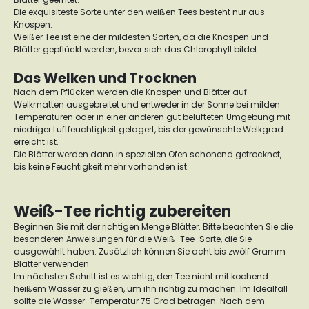
Die exquisiteste Sorte unter den weißen Tees besteht nur aus
Knospen.
Weißer Tee ist eine der mildesten Sorten, da die Knospen und
Blätter gepflückt werden, bevor sich das Chlorophyll bildet.
Das Welken und Trocknen
Nach dem Pflücken werden die Knospen und Blätter auf
Welkmatten ausgebreitet und entweder in der Sonne bei milden
Temperaturen oder in einer anderen gut belüfteten Umgebung mit
niedriger Luftfeuchtigkeit gelagert, bis der gewünschte Welkgrad
erreicht ist.
Die Blätter werden dann in speziellen Öfen schonend getrocknet,
bis keine Feuchtigkeit mehr vorhanden ist.
Weiß-Tee richtig zubereiten
Beginnen Sie mit der richtigen Menge Blätter. Bitte beachten Sie die
besonderen Anweisungen für die Weiß-Tee-Sorte, die Sie
ausgewählt haben. Zusätzlich können Sie acht bis zwölf Gramm
Blätter verwenden.
Im nächsten Schritt ist es wichtig, den Tee nicht mit kochend
heißem Wasser zu gießen, um ihn richtig zu machen. Im Idealfall
sollte die Wasser-Temperatur 75 Grad betragen. Nach dem