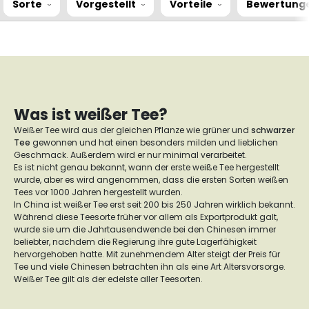
Sorte
Vorgestellt
Vorteile
Bewertung
Was ist weißer Tee?
Weißer Tee wird aus der gleichen Pflanze wie grüner und
schwarzer
Tee
gewonnen und hat einen besonders milden und lieblichen
Geschmack. Außerdem wird er nur minimal verarbeitet.
Es ist nicht genau bekannt, wann der erste weiße Tee hergestellt
wurde, aber es wird angenommen, dass die ersten Sorten weißen
Tees vor 1000 Jahren hergestellt wurden.
In China ist weißer Tee erst seit 200 bis 250 Jahren wirklich bekannt.
Während diese Teesorte früher vor allem als Exportprodukt galt,
wurde sie um die Jahrtausendwende bei den Chinesen immer
beliebter, nachdem die Regierung ihre gute Lagerfähigkeit
hervorgehoben hatte. Mit zunehmendem Alter steigt der Preis für
Tee und viele Chinesen betrachten ihn als eine Art Altersvorsorge.
Weißer Tee gilt als der edelste aller Teesorten.