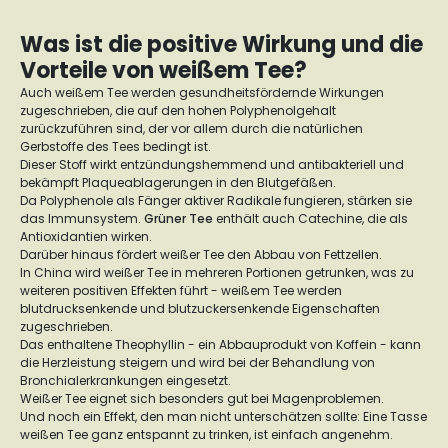
Was ist die positive Wirkung und die
Vorteile von weißem Tee?
Auch weißem Tee werden gesundheitsfördernde Wirkungen
zugeschrieben, die auf den hohen Polyphenolgehalt
zurückzuführen sind, der vor allem durch die natürlichen
Gerbstoffe des Tees bedingt ist.
Dieser Stoff wirkt entzündungshemmend und antibakteriell und
bekämpft Plaqueablagerungen in den Blutgefäßen.
Da Polyphenole als Fänger aktiver Radikale fungieren, stärken sie
das Immunsystem.
Grüner Tee
enthält auch Catechine, die als
Antioxidantien wirken.
Darüber hinaus fördert weißer Tee den Abbau von Fettzellen.
In China wird weißer Tee in mehreren Portionen getrunken, was zu
weiteren positiven Effekten führt - weißem Tee werden
blutdrucksenkende und blutzuckersenkende Eigenschaften
zugeschrieben.
Das enthaltene Theophyllin - ein Abbauprodukt von Koffein - kann
die Herzleistung steigern und wird bei der Behandlung von
Bronchialerkrankungen eingesetzt.
Weißer Tee eignet sich besonders gut bei Magenproblemen.
Und noch ein Effekt, den man nicht unterschätzen sollte: Eine Tasse
weißen Tee ganz entspannt zu trinken, ist einfach angenehm.