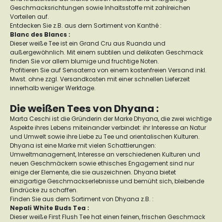
Geschmacksrichtungen sowie Inhaltsstoffe mit zahlreichen
Vorteilen auf.
Entdecken Sie z.B. aus dem Sortiment von Kanthé :
Blanc des Blancs :
Dieser weiße Tee ist ein Grand Cru aus Ruanda und
außergewöhnlich. Mit einem subtilen und delikaten Geschmack
finden Sie vor allem blumige und fruchtige Noten.
Profitieren Sie auf Sensaterra von einem kostenfreien Versand inkl.
Mwst. ohne zzgl. Versandkosten mit einer schnellen Lieferzeit
innerhalb weniger Werktage.
Die weißen Tees von Dhyana :
Marta Ceschi ist die Gründerin der Marke Dhyana, die zwei wichtige
Aspekte ihres Lebens miteinander verbindet: ihr Interesse an Natur
und Umwelt sowie ihre Liebe zu Tee und orientalischen Kulturen.
Dhyana ist eine Marke mit vielen Schattierungen:
Umweltmanagement, Interesse an verschiedenen Kulturen und
neuen Geschmäckern sowie ethisches Engagement sind nur
einige der Elemente, die sie auszeichnen. Dhyana bietet
einzigartige Geschmackserlebnisse und bemüht sich, bleibende
Eindrücke zu schaffen.
Finden Sie aus dem Sortiment von Dhyana z.B. :
Nepali White Buds Tea :
Dieser weiße First Flush Tee hat einen feinen, frischen Geschmack