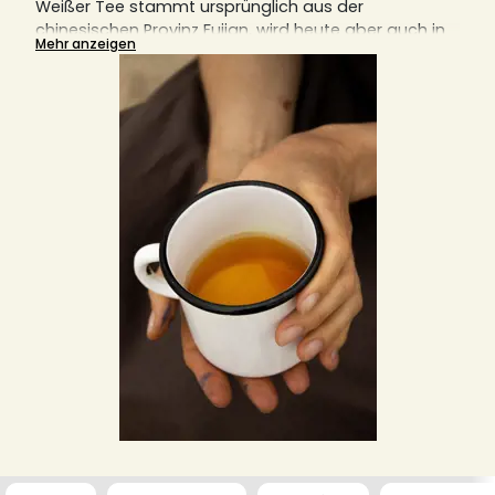
Weißer Tee stammt ursprünglich aus der
chinesischen Provinz Fujian, wird heute aber auch in
Mehr anzeigen
anderen Regionen angebaut.
Er bietet aufgrund der enthaltenen Gerbstoffe,
Katechine und Theophyllin einige gesundheitliche
Vorteile.
Dieser Tee muss wie grüner Tee zubereitet werden
und darf nicht mit kochendem Wasser übergossen
werden. Eine Temperatur zwischen 70 und 80 Grad
ist optimal und der Tee sollte etwa 5 Minuten lang
ziehen.
Entdecken Sie hier die Auswahl an weißem Tee bei
Sensaterra und erfahren Sie in diesem Artikel alle
Informationen, die Sie über weißen Tee, wie das
Produkt hergestellt wird und seine Wirkung wissen
sollten.