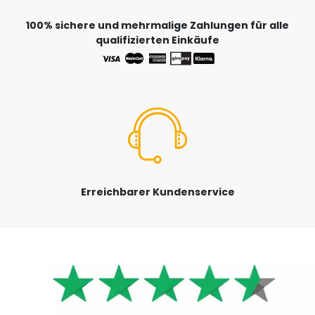
100% sichere und mehrmalige Zahlungen für alle
qualifizierten Einkäufe
Erreichbarer Kundenservice