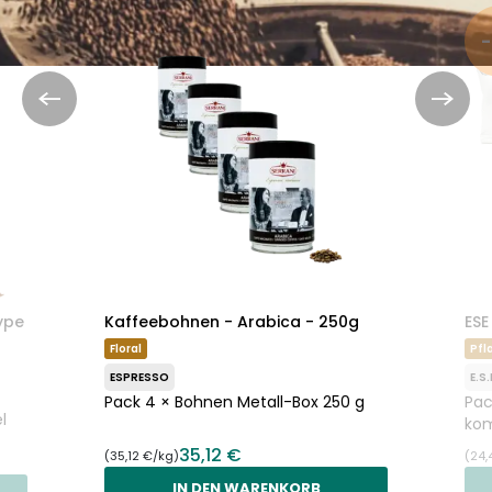
-
ype
Kaffeebohnen - Arabica - 250g
ESE
Floral
Pf
ESPRESSO
E.S
Pack 4 × Bohnen Metall-Box 250 g
Pac
l
kom
35,12 €
(35,12 €/kg)
(24,
IN DEN WARENKORB