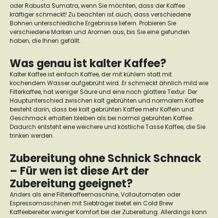
oder Robusta Sumatra, wenn Sie möchten, dass der Kaffee
kräftiger schmeckt! Zu beachten ist auch, dass verschiedene
Bohnen unterschiedliche Ergebnisse liefern. Probieren Sie
verschiedene Marken und Aromen aus, bis Sie eine gefunden
haben, die Ihnen gefällt.
Was genau ist kalter Kaffee?
Kalter Kaffee ist einfach Kaffee, der mit kühlem statt mit
kochendem Wasser aufgebrüht wird. Er schmeckt ähnlich mild wie
Filterkaffee, hat weniger Säure und eine noch glattere Textur. Der
Hauptunterschied zwischen kalt gebrühten und normalem Kaffee
besteht darin, dass bei kalt gebrühten Kaffee mehr Koffein und
Geschmack erhalten bleiben als bei normal gebrühten Kaffee.
Dadurch entsteht eine weichere und köstliche Tasse Kaffee, die Sie
trinken werden.
Zubereitung ohne Schnick Schnack
– Für wen ist diese Art der
Zubereitung geeignet?
Anders als eine
Filterkaffeemaschine
,
Vollautomaten
oder
Espressomaschinen mit Siebträger
bietet ein Cold Brew
Kaffeebereiter weniger Komfort bei der Zubereitung. Allerdings kann