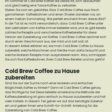
Im Sommer ist Cold Brew Kaffee die ideale Art, sich abzukühlen
und gleichzeitig eine Tasse Kaffee zu verkosten.
Stellen Sie sich ein gekühltes Glas Cold Brew Coffee aus frisch
gemahlenen Kaffeebohnen und einen Shaker daneben vor, an
einem heißen Sommertag. Wie perfekt erscheint Ihnen dieses Bild?
In der Tat ist es nicht verwunderlich, dass Cold Brew Coffee unter
den Liebhabern von Kaffee immer beliebter wird, und es gibt bereits
zahlreiche Rezepte und verschiedene Kaffeebereiter für diese
Version der Zubereitung von Kaffee. Cold Brew Coffee zeichnet sich
durch einen Geschmack aus, der mild und zart süß ist.
In diesem Artikel erklären wir, wie man Cold Brew Coffee zu Hause
zubereitet, welche Maschinen und Geräte man dafür braucht und
welche leckeren Rezepte man ausprobieren kann. Also, schnappen
Sie sich Ihre Kaffeebohnen, Ihren Cold Brew Bereiter und los geht's!
Cold Brew Coffee zu Hause
zubereiten
Sind Sie auf der Suche nach einer leckeren und einfachen
Möglichkeit, Kaffee zu trinken? Dann ist Cold Brew Coffee genau
das Richtige für Sie! Diese beliebte amerikanische Methode der
Kaffeezubereitung ist ganz einfach zu Hause zuzubereiten und hat
viele Vorteile. In diesem Teil gehen wir auf das benötigte Zubehör
ein und geben Ihnen eine Schritt-für-Schritt-Anleitung für die
Zubereitung von Cold Brew Coffee.