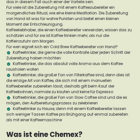
das in diesem Fall auch einer der Vorteile sein.
Für viele ist die Zubereitung mit einem Kaffeezubereiter ein
morgendliches Ritual, wie eine kleine Meditation. Die Zubereitung
von Hand ist was für wahre Puristen und bietet einen kleinen
Moment der Entschleunigung.
Kaffeeliebhaber, die einen Kaffeebereiter verwenden, wissen das zu
schätzen und für sie ist Kaffee trinken mehr, als nur die
Koffeinzufuhr am Morgen.
Für wen eignet sich ein Cold Brew Kaffeebereiter von Hand?
Kaffeetrinker, die gerne die volle Kontrolle über jeden Schritt der
Zubereitung haben möchten
Kaffeetrinker, die das absolut volle Aroma aus dem Kaffee
rausholen wollen
Kaffeetrinker, die großer Fan von Filterkaffee sind, denn dies ist
die einzige Art von Kaffee, die sich mit einem manuellen
Kaffeebereiter zubereiten lässt, deshalb gilt beim Kauf der
Kaffeebohnen, normale zu kaufen und keine für Espresso
Kaffeetrinker, die großer Fan von Slow Coffee sind und die es
mögen, den Aufbereitungsprozess zu zelebrieren
Kaffeetrinker zu Hause, denn mit einem Kaffeebereiter lassen
sich weniger Tassen Kaffee pro Brühgang auf einmal zubereiten
als mit einer Kaffeemaschine
Was ist eine Chemex?