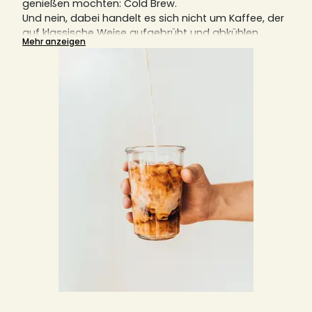
genießen möchten: Cold Brew.
Und nein, dabei handelt es sich nicht um Kaffee, der
auf klassische Weise aufgebrüht und abkühlen
Mehr anzeigen
gelassen wird, sondern um Kaffee, der direkt mit
kühlem Wasser aufgebrüht wird.
Das Besondere
daran ist neben dem kalten Wasser die lange
Extraktionszeit, die mehrere Stunden beträgt.
Um
dieses coole Kaffeeerlebnis perfekt zu machen,
finden Sie auf Sensaterra eine schöne Auswahl an
Cold-Drip-Kaffeemaschinen und Cold Brew
Kaffeebereitern, damit die Zubereitung von Cold
Brew Coffee auch optimal gelingt.