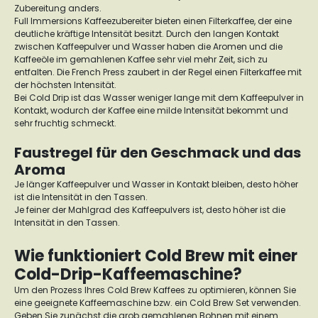
Zubereitung anders.
Full Immersions Kaffeezubereiter bieten einen Filterkaffee, der eine
deutliche kräftige Intensität besitzt. Durch den langen Kontakt
zwischen Kaffeepulver und Wasser haben die Aromen und die
Kaffeeöle im gemahlenen Kaffee sehr viel mehr Zeit, sich zu
entfalten. Die French Press zaubert in der Regel einen Filterkaffee mit
der höchsten Intensität.
Bei Cold Drip ist das Wasser weniger lange mit dem Kaffeepulver in
Kontakt, wodurch der Kaffee eine milde Intensität bekommt und
sehr fruchtig schmeckt.
Faustregel für den Geschmack und das
Aroma
Je länger Kaffeepulver und Wasser in Kontakt bleiben, desto höher
ist die Intensität in den Tassen.
Je feiner der Mahlgrad des Kaffeepulvers ist, desto höher ist die
Intensität in den Tassen.
Wie funktioniert Cold Brew mit einer
Cold-Drip-Kaffeemaschine?
Um den Prozess Ihres Cold Brew Kaffees zu optimieren, können Sie
eine geeignete Kaffeemaschine bzw. ein Cold Brew Set verwenden.
Geben Sie zunächst die grob gemahlenen Bohnen mit einem