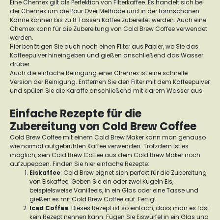
Eine Chemex gilt als Perfektion von Filterkaffee. Es handelt sich bei
der Chemex um die Pour Over Methode und in der formschönen
Kanne können bis zu 8 Tassen Kaffee zubereitet werden. Auch eine
Chemex kann für die Zubereitung von Cold Brew Coffee verwendet
werden.
Hier benötigen Sie auch noch einen Filter aus Papier, wo Sie das
Kaffeepulver hineingeben und gießen anschließend das Wasser
drüber.
Auch die einfache Reinigung einer Chemex ist eine schnelle
Version der Reinigung. Entfernen Sie den Filter mit dem Kaffeepulver
und spülen Sie die Karaffe anschließend mit klarem Wasser aus.
Einfache Rezepte für die
Zubereitung von Cold Brew Coffee
Cold Brew Coffee mit einem Cold Brew Maker kann man genauso
wie normal aufgebrühten Kaffee verwenden. Trotzdem ist es
möglich, sein Cold Brew Coffee aus dem Cold Brew Maker noch
aufzupeppen. Finden Sie hier einfache Rezepte:
Eiskaffee
:
Cold Brew eignet sich perfekt für die Zubereitung
von Eiskaffee. Geben Sie ein oder zwei Kugeln Eis,
beispielsweise Vanilleeis, in ein Glas oder eine Tasse und
gießen es mit Cold Brew Coffee auf. Fertig!
Iced Coffee
:
Dieses Rezept ist so einfach, dass man es fast
kein Rezept nennen kann. Fügen Sie Eiswürfel in ein Glas und