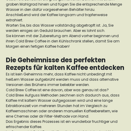
groben Mahlgrad hinein und fügen Sie die entsprechende Menge
Wasser in den dafür vorgesehenen Behälter hinzu.
Anschließend wird der Kaffee langsam und tropfenweise
extrahiert.
Warten Sie, bis das Wasser vollständig abgetropft ist.
Ja, Sie
werden einiges an Geduld brauchen. Aber es lohnt sich.
Sie können mit der Zubereitung am Abend vorher beginnen und
ihren Cold Brew Coffee in den Kühlschrank stellen, damit Sie am
Morgen einen fertigen Kaffee haben!
Die Geheimnisse des perfekten
Rezepts für kalten Kaffee entdecken
Es ist kein Geheimnis mehr, dass Kaffee nicht unbedingt mit
heißem Wasser aufgebrüht werden muss und dass alternative
Versionen des Brühens immer beliebter werden.
Cold Brew Coffee ist eine davon, aber was genau ist das?
Cold Brew Aufguss Methoden zeichnen sich dadurch aus, dass
Kaffee mit kaltem Wasser aufgegossen wird und eine lange
Extraktionszeit von mehreren Stunden hat im Vergleich zu
Kaffeemaschinen oder anderen manuellen Kaffeebereitern, wie
eine Chemex oder dir Filter-Methode von Hand.
Das Ergebnis dieses Prozesses ist ein wunderbar fruchtiger und
erfrischender Kaffee.