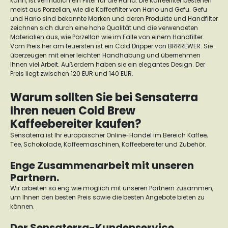
kann, ist vermutlich ein Filter für die Hand. Die Kaffeefilter bestehen
meist aus Porzellan, wie die
Kaffeefilter
von Hario und
Gefu
. Gefu
und Hario sind bekannte Marken und deren Produkte und Handfilter
zeichnen sich durch eine hohe Qualität und die verwendeten
Materialien aus, wie Porzellan wie im Falle von einem Handfilter.
Vom Preis her am teuersten ist ein Cold Dripper von
BRRREWER
. Sie
überzeugen mit einer leichten Handhabung und übernehmen
Ihnen viel Arbeit. Außerdem haben sie ein elegantes Design. Der
Preis liegt zwischen 120 EUR und 140 EUR.
Warum sollten Sie bei Sensaterra
Ihren neuen Cold Brew
Kaffeebereiter kaufen?
Sensaterra ist Ihr europäischer Online-Handel im Bereich Kaffee,
Tee, Schokolade, Kaffeemaschinen, Kaffeebereiter und Zubehör.
Enge Zusammenarbeit mit unseren
Partnern.
Wir arbeiten so eng wie möglich mit unseren Partnern zusammen,
um Ihnen den besten Preis sowie die besten Angebote bieten zu
können.
Der Sensaterra-Kundenservice