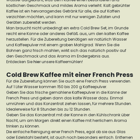
köstlichen Geschmack und mildes Aroma verleiht. Kalt gebrühter
Kaffee ist ein hervorragendes Getränk für alle, die auf Koffein
verzichten möchten, und kann mit nur wenigen Zutaten und
Geräten zubereitet werden.
Man braucht nicht unbedingt ein extra Cold Brew Set, im Grunde
reicht eine Kanne oder anderes Gefäß aus, um den kalten Kaffee
herzustellen. Für die Zubereitung benötigen wir natürlich Wasser
und Kaffeepulver mit einem groben Mahlgrad. Wenn Sie die
Bohnen ganz frisch mahlen, wirkt sich das natürlich positiv auf
den Geschmack und das Aroma im Endergebnis aus.
Entdecken Sie
hier
unsere Kaffeemühlen!
Cold Brew Kaffee mit einer French Press
Für die Zubereitung können Sie auch eine French Press verwenden.
Auf 1 Liter Wasser kommen 150 bis 200 g Kaffeepulver.
Geben Sie das frische gemahlene Kaffeepulver in die Kanne der
French Press und geben dann das kalte Wasser dazu. Einmal
umrühren und das Konzentrat ziehen lassen, für mehrere Stunden.
Idealerweise für 8 Stunden bis zu 12 Stunden.
Geben Sie das Konzentrat mit der Kanne in den Kühlschrank über
Nacht, um am Morgen direkt einen Kaffee mit herrlichem Aroma
trinken zu können.
Die einfache Reinigung einer French Press, egal ob sie aus Glas
oder Edelstahl besteht, ist auch noch besonders einfach. Entfernen