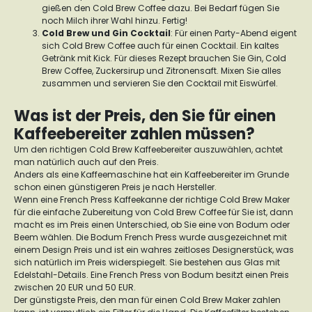
gießen den Cold Brew Coffee dazu. Bei Bedarf fügen Sie
noch Milch ihrer Wahl hinzu. Fertig!
Cold Brew und Gin Cocktail
:
Für einen Party-Abend eigent
sich Cold Brew Coffee auch für einen Cocktail. Ein kaltes
Getränk mit Kick. Für dieses Rezept brauchen Sie Gin, Cold
Brew Coffee, Zuckersirup und Zitronensaft. Mixen Sie alles
zusammen und servieren Sie den Cocktail mit Eiswürfel.
Was ist der Preis, den Sie für einen
Kaffeebereiter zahlen müssen?
Um den richtigen Cold Brew Kaffeebereiter auszuwählen, achtet
man natürlich auch auf den Preis.
Anders als eine Kaffeemaschine hat ein Kaffeebereiter im Grunde
schon einen günstigeren Preis je nach Hersteller.
Wenn eine French Press Kaffeekanne der richtige Cold Brew Maker
für die einfache Zubereitung von Cold Brew Coffee für Sie ist, dann
macht es im Preis einen Unterschied, ob Sie eine von Bodum oder
Beem wählen. Die Bodum French Press wurde ausgezeichnet mit
einem Design Preis und ist ein wahres zeitloses Designerstück, was
sich natürlich im Preis widerspiegelt. Sie bestehen aus Glas mit
Edelstahl-Details. Eine French Press von Bodum besitzt einen Preis
zwischen 20 EUR und 50 EUR.
Der günstigste Preis, den man für einen Cold Brew Maker zahlen