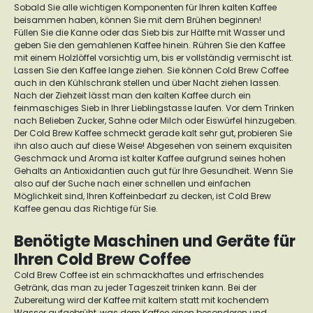
Sobald Sie alle wichtigen Komponenten für Ihren kalten Kaffee
beisammen haben, können Sie mit dem Brühen beginnen!
Füllen Sie die Kanne oder das Sieb bis zur Hälfte mit Wasser und
geben Sie den gemahlenen Kaffee hinein. Rühren Sie den Kaffee
mit einem Holzlöffel vorsichtig um, bis er vollständig vermischt ist.
Lassen Sie den Kaffee lange ziehen. Sie können Cold Brew Coffee
auch in den Kühlschrank stellen und über Nacht ziehen lassen.
Nach der Ziehzeit lässt man den kalten Kaffee durch ein
feinmaschiges Sieb in Ihrer Lieblingstasse laufen. Vor dem Trinken
nach Belieben Zucker, Sahne oder Milch oder Eiswürfel hinzugeben.
Der Cold Brew Kaffee schmeckt gerade kalt sehr gut, probieren Sie
ihn also auch auf diese Weise! Abgesehen von seinem exquisiten
Geschmack und Aroma ist kalter Kaffee aufgrund seines hohen
Gehalts an Antioxidantien auch gut für Ihre Gesundheit. Wenn Sie
also auf der Suche nach einer schnellen und einfachen
Möglichkeit sind, Ihren Koffeinbedarf zu decken, ist Cold Brew
Kaffee genau das Richtige für Sie.
Benötigte Maschinen und Geräte für
Ihren Cold Brew Coffee
Cold Brew Coffee ist ein schmackhaftes und erfrischendes
Getränk, das man zu jeder Tageszeit trinken kann. Bei der
Zubereitung wird der Kaffee mit kaltem statt mit kochendem
Wasser aufgebrüht, was dem Kaffee einen besonderen und