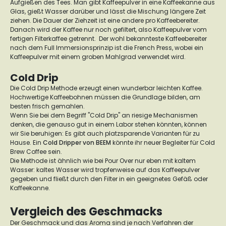
Aufgießen des Tees. Man gibt Kaffeepulver in eine Kaffeekanne aus
Glas, gießt Wasser darüber und lässt die Mischung längere Zeit
ziehen. Die Dauer der Ziehzeit ist eine andere pro Kaffeebereiter.
Danach wird der Kaffee nur noch gefiltert, also Kaffeepulver vom
fertigen Filterkaffee getrennt. Der wohl bekannteste Kaffeebereiter
nach dem Full Immersionsprinzip ist die French Press, wobei ein
Kaffeepulver mit einem groben Mahlgrad verwendet wird.
Cold Drip
Die Cold Drip Methode erzeugt einen wunderbar leichten Kaffee.
Hochwertige
Kaffeebohnen
müssen die Grundlage bilden, am
besten frisch gemahlen.
Wenn Sie bei dem Begriff "Cold Drip" an riesige Mechanismen
denken, die genauso gut in einem Labor stehen könnten, können
wir Sie beruhigen: Es gibt auch platzsparende Varianten für zu
Hause. Ein
Cold Dripper von
BEEM
könnte ihr neuer Begleiter für Cold
Brew Coffee sein.
Die Methode ist ähnlich wie bei Pour Over nur eben mit kaltem
Wasser: kaltes Wasser wird tropfenweise auf das Kaffeepulver
gegeben und fließt durch den Filter in ein geeignetes Gefäß oder
Kaffeekanne.
Vergleich des Geschmacks
Der Geschmack und das Aroma sind je nach Verfahren der