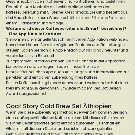
Geschmack mit dem Kaffeeventil zu kontrollieren, und bietet mehr
Flexibilität und Kontrolle als herkömmliche Methoden der
Kaffeezubereitung mit 5-Sterne-Geschmack. Die Gina besteht aus
drei Hauptteilen: einem Wasserbehälter, einem Filter aus Edelstahl,
einem Glasbecher und Waage.
Warum wird dieser Kaffeebereiter als „Smart“ bezeichnet?
- Eine App für alle Features
Sie können die manuelle Maschine mit einer Applikation verbinden.
Über diese können Sie alle möglichen Features und Einstellungen
steuern. Laden Sie sich die App einfach auf Ihr Handy herunter und
verbinden sie via Bluetooth.
Zur optimalen Extraktion können Sie alle Schritte in der Applikation
kontrollieren und verfolgen. Zudem finden Sie in der
benutzerfreundlichen App auch Anleitungen und Informationen zur
perfekten und einfachen Zubereitung Ihres Kaffees.
Diesen Kaffeebereiter gibt es in schwarz und weiss und er hat einen
Preis im Jahr 2018 gewonnen. Er wurde mit dem Red Dot Design
Award ausgezeichnet.
Goat Story Cold Brew Set Äthiopien
Wenn Sie diese Zubereitungsmethode verwenden, können Sie sich
einen außergewöhnlichen Kaffee kreieren. Mit diesem Set können
Sie Ihren Lieblingskaffee ganz einfach zubereiten. Es enthält ein
Glas mit luftdichtem Deckel und es ist in schwarz gehalten.
Genießen Sie ihren Cold Brew Coffee mit einem Cookie. Wir