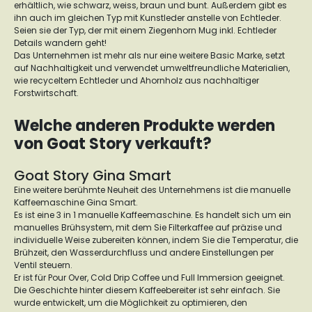
erhältlich, wie schwarz, weiss, braun und bunt. Außerdem gibt es
ihn auch im gleichen Typ mit Kunstleder anstelle von Echtleder.
Seien sie der Typ, der mit einem Ziegenhorn Mug inkl. Echtleder
Details wandern geht!
Das Unternehmen ist mehr als nur eine weitere Basic Marke, setzt
auf Nachhaltigkeit und verwendet umweltfreundliche Materialien,
wie recyceltem Echtleder und Ahornholz aus nachhaltiger
Forstwirtschaft.
Welche anderen Produkte werden
von Goat Story verkauft?
Goat Story Gina Smart
Eine weitere berühmte Neuheit des Unternehmens ist die manuelle
Kaffeemaschine Gina Smart.
Es ist eine 3 in 1 manuelle Kaffeemaschine. Es handelt sich um ein
manuelles Brühsystem, mit dem Sie Filterkaffee auf präzise und
individuelle Weise zubereiten können, indem Sie die Temperatur, die
Brühzeit, den Wasserdurchfluss und andere Einstellungen per
Ventil steuern.
Er ist für Pour Over, Cold Drip Coffee und Full Immersion geeignet.
Die Geschichte hinter diesem Kaffeebereiter ist sehr einfach. Sie
wurde entwickelt, um die Möglichkeit zu optimieren, den