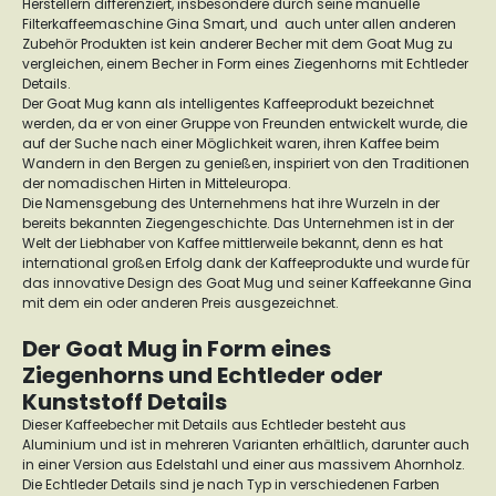
Herstellern differenziert, insbesondere durch seine manuelle
Filterkaffeemaschine Gina Smart, und auch unter allen anderen
Zubehör Produkten ist kein anderer Becher mit dem Goat Mug zu
vergleichen, einem Becher in Form eines Ziegenhorns mit Echtleder
Details.
Der Goat Mug kann als intelligentes Kaffeeprodukt bezeichnet
werden, da er von einer Gruppe von Freunden entwickelt wurde, die
auf der Suche nach einer Möglichkeit waren, ihren Kaffee beim
Wandern in den Bergen zu genießen, inspiriert von den Traditionen
der nomadischen Hirten in Mitteleuropa.
Die Namensgebung des Unternehmens hat ihre Wurzeln in der
bereits bekannten Ziegengeschichte. Das Unternehmen ist in der
Welt der Liebhaber von Kaffee mittlerweile bekannt, denn es hat
international großen Erfolg dank der Kaffeeprodukte und wurde für
das innovative Design des Goat Mug und seiner Kaffeekanne Gina
mit dem ein oder anderen Preis ausgezeichnet.
Der Goat Mug in Form eines
Ziegenhorns und Echtleder oder
Kunststoff Details
Dieser Kaffeebecher mit Details aus Echtleder besteht aus
Aluminium und ist in mehreren Varianten erhältlich, darunter auch
in einer Version aus Edelstahl und einer aus massivem Ahornholz.
Die Echtleder Details sind je nach Typ in verschiedenen Farben