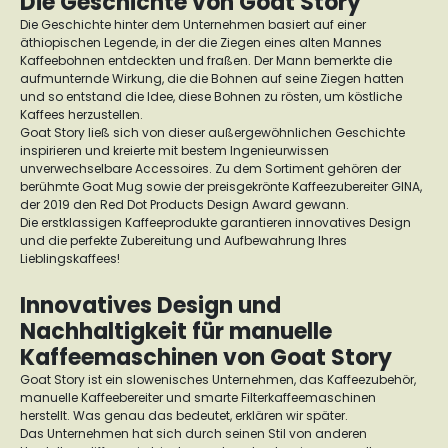
Die Geschichte von Goat Story
Die Geschichte hinter dem Unternehmen basiert auf einer
äthiopischen Legende, in der die Ziegen eines alten Mannes
Kaffeebohnen entdeckten und fraßen. Der Mann bemerkte die
aufmunternde Wirkung, die die Bohnen auf seine Ziegen hatten
und so entstand die Idee, diese Bohnen zu rösten, um köstliche
Kaffees herzustellen.
Goat Story ließ sich von dieser außergewöhnlichen Geschichte
inspirieren und kreierte mit bestem Ingenieurwissen
unverwechselbare Accessoires. Zu dem Sortiment gehören der
berühmte Goat Mug sowie der preisgekrönte Kaffeezubereiter GINA,
der 2019 den Red Dot Products Design Award gewann.
Die erstklassigen Kaffeeprodukte garantieren innovatives Design
und die perfekte Zubereitung und Aufbewahrung Ihres
Lieblingskaffees!
Innovatives Design und
Nachhaltigkeit für manuelle
Kaffeemaschinen von Goat Story
Goat Story ist ein slowenisches Unternehmen, das Kaffeezubehör,
manuelle Kaffeebereiter und smarte Filterkaffeemaschinen
herstellt. Was genau das bedeutet, erklären wir später.
Das Unternehmen hat sich durch seinen Stil von anderen