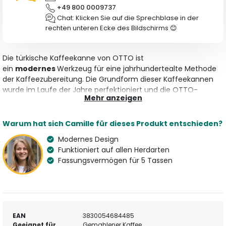
+49 800 0009737
Chat: Klicken Sie auf die Sprechblase in der
rechten unteren Ecke des Bildschirms 😊
Die türkische Kaffeekanne von OTTO ist
ein
modernes
Werkzeug für eine jahrhundertealte Methode
der Kaffeezubereitung. Die Grundform dieser Kaffeekannen
wurde im Laufe der Jahre perfektioniert und die OTTO-
Mehr anzeigen
Kaffeekanne vereint
Innovation
und
Tradition
in
einem
zeitgemäßen Design
für eine ikonische Art der
Kaffeezubereitung.
Warum hat sich Camille für dieses Produkt entschieden?
Entdecken Sie mehr:
Goat Story Deutschland
Kaffeebereiter
Modernes Design
Funktioniert auf allen Herdarten
Fassungsvermögen für 5 Tassen
EAN
3830054684485
Geeignet für
Gemahlener Kaffee