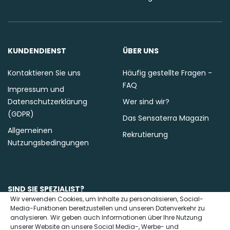
KUNDENDIENST
ÜBER UNS
Kontaktieren Sie uns
Häufig gestellte Fragen -
FAQ
Impressum und
Datenschutzerklärung
Wer sind wir?
(GDPR)
Das Sensaterra Magazin
Allgemeinen
Rekrutierung
Nutzungsbedingungen
SIND SIE SPEZIALIST?
Wir verwenden Cookies, um Inhalte zu personalisieren, Social-
Media-Funktionen bereitzustellen und unseren Datenverkehr zu
Kontaktieren Sie uns
analysieren. Wir geben auch Informationen über Ihre Nutzung
unserer Website an unsere Social Media-, Werbe- und