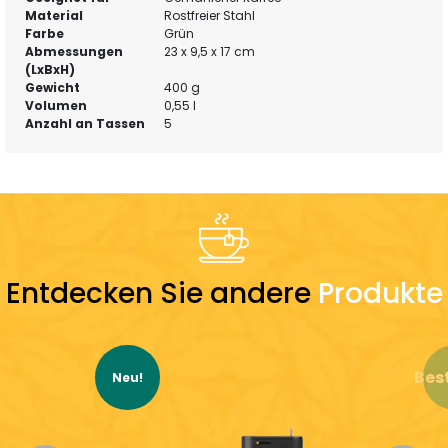
Material
Rostfreier Stahl
Farbe
Grün
Abmessungen
23 x 9,5 x 17 cm
(LxBxH)
Gewicht
400 g
Volumen
0,55 l
Anzahl an Tassen
5
Entdecken Sie andere
Produkte
Best
Neu!