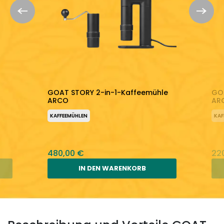
GOAT STORY 2-in-1-Kaffeemühle
GO
ARCO
AR
KAFFEEMÜHLEN
KAF
480,00 €
22
IN DEN WARENKORB