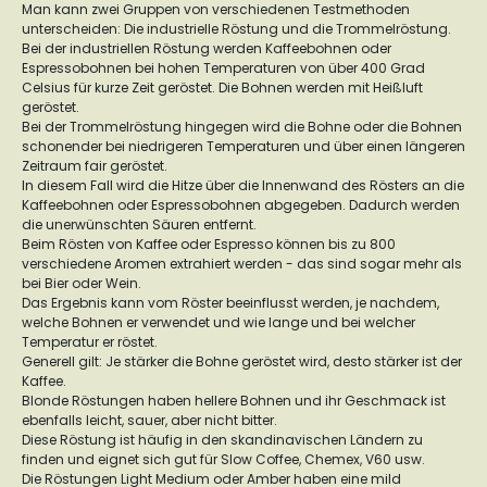
Man kann zwei Gruppen von verschiedenen Testmethoden
unterscheiden: Die industrielle Röstung und die Trommelröstung.
Bei der industriellen Röstung werden Kaffeebohnen oder
Espressobohnen bei hohen Temperaturen von über 400 Grad
Celsius für kurze Zeit geröstet. Die Bohnen werden mit Heißluft
geröstet.
Bei der Trommelröstung hingegen wird die Bohne oder die Bohnen
schonender bei niedrigeren Temperaturen und über einen längeren
Zeitraum fair geröstet.
In diesem Fall wird die Hitze über die Innenwand des Rösters an die
Kaffeebohnen oder Espressobohnen abgegeben. Dadurch werden
die unerwünschten Säuren entfernt.
Beim Rösten von Kaffee oder Espresso können bis zu 800
verschiedene Aromen extrahiert werden - das sind sogar mehr als
bei Bier oder Wein.
Das Ergebnis kann vom Röster beeinflusst werden, je nachdem,
welche Bohnen er verwendet und wie lange und bei welcher
Temperatur er röstet.
Generell gilt: Je stärker die Bohne geröstet wird, desto stärker ist der
Kaffee.
Blonde Röstungen haben hellere Bohnen und ihr Geschmack ist
ebenfalls leicht, sauer, aber nicht bitter.
Diese Röstung ist häufig in den skandinavischen Ländern zu
finden und eignet sich gut für Slow Coffee, Chemex, V60 usw.
Die Röstungen Light Medium oder Amber haben eine mild