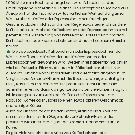
1.000 Metern im Hochland angebaut wird. Äthiopien ist das
Ursprungsland der Arabica-Pflanze. Die Kaffeepflanze Arabica aus
Äthiopien hat den höchsten wirtschaftlichen Wert auf der ganzen
Welt. Arabica-Kaffee oder Espresso hat einen fruchtigen
Geschmack, der mild ist und in der Regel etwas teurer als andere
Kaffeesorten ist. Arabica Kaffeebohnen oder Espressobohnen sind
perfekt für die Zubereitung von Kaffee oder Espresso und Arabica
Kaffeebohnen oder Espressobohnen sind auch bei einem Barista
beliebt.
Die zweitbeliebteste Kaffeebohnen oder Espressobohnen der
Welt ist der Robusta Kaffee, der aus Kaffeebohnen oder
Espressobohnen gewonnen wird. Wegen ihrer Kälteempfindlichkeit
wird die Robusta-Pflanze, die auch in Afrika beheimatet ist, vor
allem im Tiefland von Südostasien und Westafrika angebaut. Im
Vergleich zur Arabica-Pflanze ist die Robusta weniger anfällig für
Hitze, Nässe und Krankheiten. Sie produziert mehr Früchte, die
schneller reifen, so dass das ganze Jahr über viele Ernten möglich
ist. Im Vergleich zum Arabica-Kaffee oder Espresso hat der
Robusta-Kaffee oder Espresso einen etwas bitteren Geschmack
und weniger Körper.
Auch die Einschnitte der beiden Sorten, Arabica und Robusta,
unterscheiden sich. Im Gegensatz zur Robusta-Bohne, die
praktisch wie eine Kerze ist, hat die Arabica-Bohne eine sanfte
Kurve.
Es gibt viele verschiedene Arten von Kaffeebohnen oder