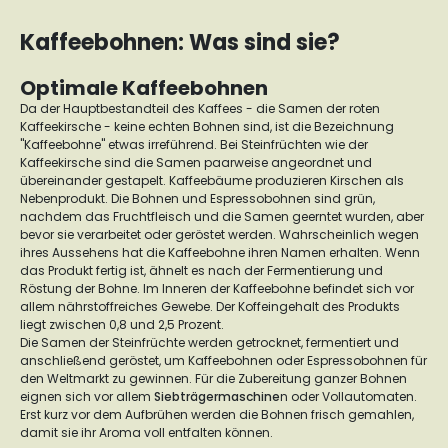
Kaffeebohnen: Was sind sie?
Optimale Kaffeebohnen
Da der Hauptbestandteil des Kaffees - die Samen der roten
Kaffeekirsche - keine echten Bohnen sind, ist die Bezeichnung
"Kaffeebohne" etwas irreführend. Bei Steinfrüchten wie der
Kaffeekirsche sind die Samen paarweise angeordnet und
übereinander gestapelt. Kaffeebäume produzieren Kirschen als
Nebenprodukt. Die Bohnen und Espressobohnen sind grün,
nachdem das Fruchtfleisch und die Samen geerntet wurden, aber
bevor sie verarbeitet oder geröstet werden. Wahrscheinlich wegen
ihres Aussehens hat die Kaffeebohne ihren Namen erhalten. Wenn
das Produkt fertig ist, ähnelt es nach der Fermentierung und
Röstung der Bohne. Im Inneren der Kaffeebohne befindet sich vor
allem nährstoffreiches Gewebe. Der Koffeingehalt des Produkts
liegt zwischen 0,8 und 2,5 Prozent.
Die Samen der Steinfrüchte werden getrocknet, fermentiert und
anschließend geröstet, um Kaffeebohnen oder Espressobohnen für
den Weltmarkt zu gewinnen. Für die Zubereitung ganzer Bohnen
eignen sich vor allem
Siebträgermaschine
n oder Vollautomaten.
Erst kurz vor dem Aufbrühen werden die Bohnen frisch gemahlen,
damit sie ihr Aroma voll entfalten können.