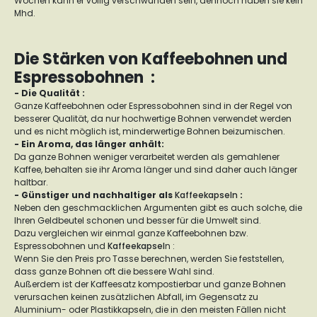
Wochen kann er völlig verschwunden sein, dennoch haben sie kein
Mhd.
Die Stärken von Kaffeebohnen und
Espressobohnen :
- Die Qualität :
Ganze Kaffeebohnen oder Espressobohnen sind in der Regel von
besserer Qualität, da nur hochwertige Bohnen verwendet werden
und es nicht möglich ist, minderwertige Bohnen beizumischen.
- Ein Aroma, das länger anhält:
Da ganze Bohnen weniger verarbeitet werden als gemahlener
Kaffee, behalten sie ihr Aroma länger und sind daher auch länger
haltbar.
- Günstiger und nachhaltiger als
Kaffeekapseln
:
Neben den geschmacklichen Argumenten gibt es auch solche, die
Ihren Geldbeutel schonen und besser für die Umwelt sind.
Dazu vergleichen wir einmal ganze Kaffeebohnen bzw.
Espressobohnen und
Kaffeekapsel
n :
Wenn Sie den Preis pro Tasse berechnen, werden Sie feststellen,
dass ganze Bohnen oft die bessere Wahl sind.
Außerdem ist der Kaffeesatz kompostierbar und ganze Bohnen
verursachen keinen zusätzlichen Abfall, im Gegensatz zu
Aluminium- oder Plastikkapseln, die in den meisten Fällen nicht