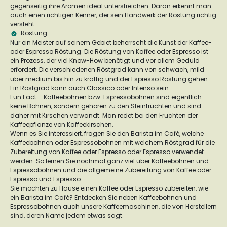
gegenseitig ihre Aromen ideal unterstreichen. Daran
erkennt man
auch einen richtigen Kenner, der sein Handwerk der Röstung richtig
versteht.
Röstung:
Nur ein Meister auf seinem Gebiet beherrscht die Kunst der Kaffee-
oder Espresso Röstung. Die Röstung von Kaffee oder Espresso ist
ein Prozess, der viel Know-How benötigt und vor allem Geduld
erfordert. Die verschiedenen Röstgrad kann von schwach, mild
über medium bis hin zu kräftig und der Espresso Röstung gehen.
Ein Röstgrad kann auch Classico oder Intenso sein.
Fun Fact – Kaffeebohnen bzw. Espressobohnen sind eigentlich
keine Bohnen, sondern gehören zu den Steinfrüchten und sind
daher mit Kirschen verwandt. Man redet bei den Früchten der
Kaffeepflanze von Kaffeekirschen.
Wenn es Sie interessiert, fragen Sie den Barista im Café, welche
Kaffeebohnen oder Espressobohnen mit welchem Röstgrad für die
Zubereitung von Kaffee oder Espresso oder Espresso verwendet
werden. So lernen Sie nochmal ganz viel über Kaffeebohnen und
Espressobohnen und die allgemeine Zubereitung von Kaffee oder
Espresso und Espresso.
Sie möchten zu Hause einen Kaffee oder Espresso zubereiten, wie
ein Barista im Café? Entdecken Sie neben Kaffeebohnen und
Espressobohnen auch unsere
Kaffeemaschinen
, die von Herstellern
sind, deren Name jedem etwas sagt.