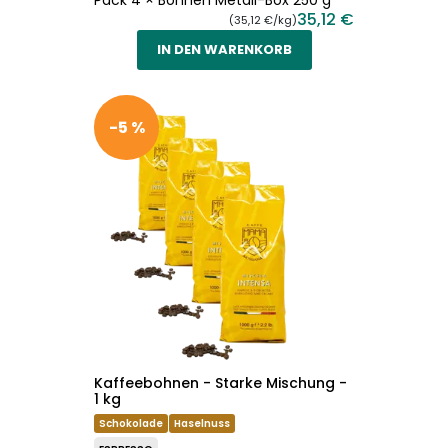
Pack 4 × Bohnen Metall-Box 250 g
35,12 €
(35,12 €/kg)
IN DEN WARENKORB
-5 %
Kaffeebohnen - Starke Mischung -
1 kg
Schokolade
Haselnuss