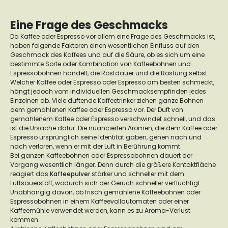
Eine Frage des Geschmacks
Da Kaffee oder Espresso vor allem eine Frage des Geschmacks ist,
haben folgende Faktoren einen wesentlichen Einfluss auf den
Geschmack des Kaffees und auf die Säure, ob es sich um eine
bestimmte Sorte oder Kombination von Kaffeebohnen und
Espressobohnen handelt, die Röstdauer und die Röstung selbst.
Welcher Kaffee oder Espresso oder Espresso am besten schmeckt,
hängt jedoch vom individuellen Geschmacksempfinden jedes
Einzelnen ab. Viele duftende Kaffeetrinker ziehen ganze Bohnen
dem gemahlenen Kaffee oder Espresso vor. Der Duft von
gemahlenem Kaffee oder Espresso verschwindet schnell, und das
ist die Ursache dafür. Die nuancierten Aromen, die dem Kaffee oder
Espresso ursprünglich seine Identität gaben, gehen nach und
nach verloren, wenn er mit der Luft in Berührung kommt.
Bei ganzen Kaffeebohnen oder Espressobohnen dauert der
Vorgang wesentlich länger. Denn durch die größere Kontaktfläche
reagiert das
Kaffeepulver
stärker und schneller mit dem
Luftsauerstoff, wodurch sich der Geruch schneller verflüchtigt.
Unabhängig davon, ob frisch gemahlene Kaffeebohnen oder
Espressobohnen in einem Kaffeevollautomaten oder einer
Kaffeemühle verwendet werden, kann es zu Aroma-Verlust
kommen.