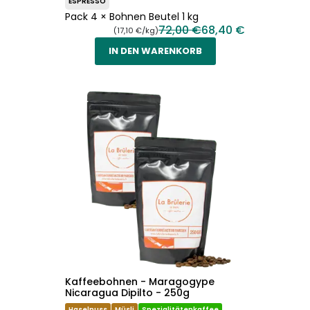
ESPRESSO
Pack 4 × Bohnen Beutel 1 kg
72,00 €
68,40 €
(17,10 €/kg)
IN DEN WARENKORB
Kaffeebohnen - Maragogype
Nicaragua Dipilto - 250g
Haselnuss
Müsli
Spezialitätenkaffee