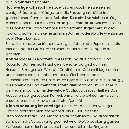
auf Folgendes zu achten:
Hochwertige Kaffeebohnen oder Espressobohnen weisen nur
wenige Brüche oder Mängel auf; die Packung enthält keine
gebrochenen Bohnen oder Schalen. Dies sind Anzeichen dafür,
dass der obere Teil der Verpackung Luft enthält. Außerdem sollten
die Bohnen frei von Schimmel und Verbrennungen sein. In der
Packung sollten sich keine unreifen Bohnen oder Abfälle wie Zweige
oder Steine befinden.
Ein weiterer Indikator für hochwertigen Kaffee oder Espresso ist die
Vielfalt und der Grad der Komplexität der Verpackung. Dazu
gehören:
Bohnensorte
:
Die prozentuale Mischung aus Arabica- und
Robusta-Bohnen sollte auf dem Behälter aufgedruckt sein.
Herkunft: Erzeuger, die Wert auf Qualität und Offenheit legen, teilen
uns neben dem Herkunftsland der Kaffeebohnen oder
Espressobohnen auch Einzelheiten über den Standort der Plantage,
die Höhenlage und mehr mit, sofern dies möglich ist. So ist es in
der Regel möglich, minderwertige Qualität auszuschließen. Das
Aussehen der gerösteten Kaffeebohnen, die praktisch unversehrt
erscheinen, ist ein Hinweis auf hohe Qualität.
Die Verpackung ist versiegelt:
In einer Tasse hochwertigen
Kaffees befinden sich manchmal bis zu 800 einzelne
Duftkomponenten. Das Aroma sollte angenehm und aromatisch
sein, wenn die Verpackung geöffnet wird. Die Verpackung ganzer
Kaffeebohnen oder Espressobohnen enthält in der Regel ein