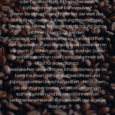
oder Espresso stellt, ist logischerweise:
Kaffeebohnen oder Kaffeepulver?
Wenn Sie sich ein wenig mehr mit der Welt des
Kaffees und seiner Zubereitung beschäftigen,
werden Sie schnell feststellen, dass häufig ganze
Bohnen bevorzugt werden.
Das liegt vor allem daran, dass ganze Bohnen
den Geschmack und Aroma besser bewahren im
Vergleich zu schon gemahlenen Bohnen. Daher
sind Kaffeebohnen oder Espressobohnen ein
Muss für jeden Barista.
Lesen Sie hier alle wichtigen Informationen, die Sie
beim Kauf von ganzen Kaffeebohnen und
Espressobohnen beachten sollten, und stöbern
Sie durch unser breites Angebot an ganzen
Kaffeebohnen und Espressobohnen von
verschiedenen kleinen Handwerkern aus eigener
Röstung.