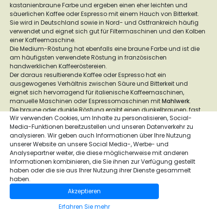
kastanienbraune Farbe und ergeben einen eher leichten und
säuerlichen Kaffee oder Espresso mit einem Hauch von Bitterkeit.
Sie wird in Deutschland sowie in Nord- und Ostfrankreich häufig
verwendet und eignet sich gut für Filtermaschinen und den Kolben
einer Kaffeemaschine.
Die Medium-Röstung hat ebenfalls eine braune Farbe und ist die
am häufigsten verwendete Röstung in französischen
handwerklichen Kaffeeröstereien.
Der daraus resultierende Kaffee oder Espresso hat ein
ausgewogenes Verhältnis zwischen Säure und Bitterkeit und
eignet sich hervorragend für italienische Kaffeemaschinen,
manuelle Maschinen oder Espressomaschinen mit
Mahlwerk
.
Die braune oder dunkle Röstung ergibt einen dunkelbraunen, fast
Wir verwenden Cookies, um Inhalte zu personalisieren, Social-
schwarzen Kaffee, der keine Säure enthält, aber bitter ist. Sie ist
Media-Funktionen bereitzustellen und unseren Datenverkehr zu
häufig in Italien und anderen südeuropäischen Ländern zu finden
analysieren. Wir geben auch Informationen über Ihre Nutzung
und eignet sich gut für mahlende
Espressokocher
, manuelle
unserer Website an unsere Social Media-, Werbe- und
Kaffeemaschinen oder türkische Kaffeekannen.
Analysepartner weiter, die diese möglicherweise mit anderen
In der Regel müssen die Kaffeebohnen oder Espressobohnen nach
Informationen kombinieren, die Sie ihnen zur Verfügung gestellt
dem Rösten 1 bis 2 Tage liegen bleiben, bevor sie zu Ihrem Kaffee
haben oder die sie aus Ihrer Nutzung ihrer Dienste gesammelt
oder Espresso verarbeitet werden können.
haben.
Allerdings behält der geröstete Kaffee oder Espresso nicht ewig
sein Aroma und seine Frische. Im besten Fall sollte er innerhalb von
Akzeptieren
12 Monaten nach der Ernte geröstet und innerhalb von 30 Tagen
nach der Röstung getrunken werden.
Erfahren Sie mehr