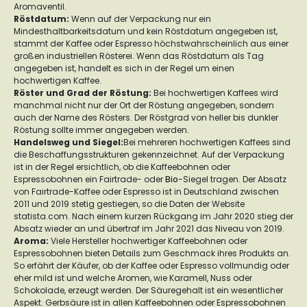
Aromaventil.
Röstdatum
:
Wenn auf der Verpackung nur ein
Mindesthaltbarkeitsdatum und kein Röstdatum angegeben ist,
stammt der Kaffee oder Espresso höchstwahrscheinlich aus einer
großen industriellen Rösterei. Wenn das Röstdatum als Tag
angegeben ist, handelt es sich in der Regel um einen
hochwertigen Kaffee.
Röster und Grad der Röstung
:
Bei hochwertigen Kaffees wird
manchmal nicht nur der Ort der Röstung angegeben, sondern
auch der Name des Rösters. Der Röstgrad von heller bis dunkler
Röstung sollte immer angegeben werden.
Handelsweg und Siegel:
Bei mehreren hochwertigen Kaffees sind
die Beschaffungsstrukturen gekennzeichnet. Auf der Verpackung
ist in der Regel ersichtlich, ob die Kaffeebohnen oder
Espressobohnen ein Fairtrade- oder
Bio
-Siegel tragen. Der Absatz
von Fairtrade-Kaffee oder Espresso ist in Deutschland zwischen
2011 und 2019 stetig gestiegen, so die Daten der Website
statista.com. Nach einem kurzen Rückgang im Jahr 2020 stieg der
Absatz wieder an und übertraf im Jahr 2021 das Niveau von 2019.
Aroma:
Viele Hersteller hochwertiger Kaffeebohnen oder
Espressobohnen bieten Details zum Geschmack ihres Produkts an.
So erfährt der Käufer, ob der Kaffee oder Espresso vollmundig oder
eher mild ist und welche Aromen, wie Karamell, Nuss oder
Schokolade, erzeugt werden. Der Säuregehalt ist ein wesentlicher
Aspekt. Gerbsäure ist in allen Kaffeebohnen oder Espressobohnen