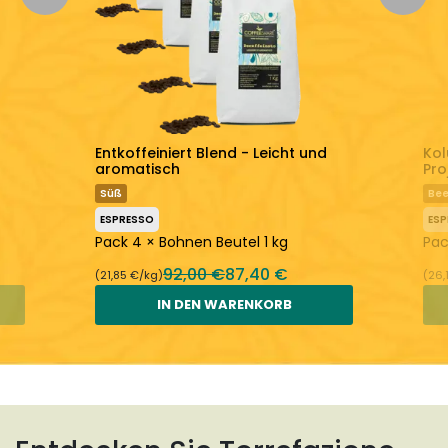
Entkoffeiniert Blend - Leicht und
Kol
aromatisch
Pro
Süß
Bee
ESPRESSO
ES
Pack 4 × Bohnen Beutel 1 kg
Pac
92,00 €
87,40 €
(21,85 €/kg)
(26,
IN DEN WARENKORB