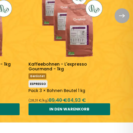
- 1kg
Kaffeebohnen - L'expresso
Kaffee
Gourmand - 1kg
Fruchti
Geröstet
ESPRES
ESPRESSO
Pack 3
Pack 3 × Bohnen Beutel 1 kg
89,40 €
84,93 €
(28,31 €/kg)
(28,31 €
IN DEN WARENKORB