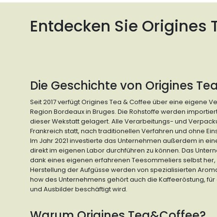
Entdecken Sie Origines
Die Geschichte von Origines T
Seit 2017 verfügt Origines Tea & Coffee über eine eigene V
Region Bordeaux in Bruges. Die Rohstoffe werden importier
dieser Wekstatt gelagert. Alle Verarbeitungs- und Verpacku
Frankreich statt, nach traditionellen Verfahren und ohne E
Im Jahr 2021 investierte das Unternehmen außerdem in ei
direkt im eigenen Labor durchführen zu können. Das Untern
dank eines eigenen erfahrenen Teesommeliers selbst her, 
Herstellung der Aufgüsse werden von spezialisierten Aro
how des Unternehmens gehört auch die Kaffeeröstung, für 
und Ausbilder beschäftigt wird.
Warum Origines Tea&Coffee?