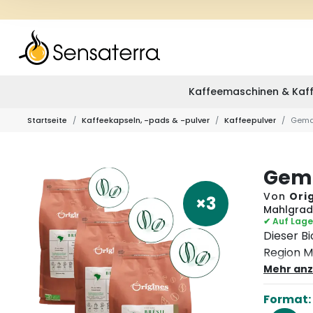
Kaffeemaschinen & Kaff
Startseite
Kaffeekapseln, -pads & -pulver
Kaffeepulver
Gemah
Gema
Von
Ori
×3
Mahlgrad 
✔ Auf Lage
Dieser Bi
Region Ma
des Bund
Mehr anz
wird in 
Format:
angebaut