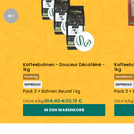
Kaffeebohnen - Douceur Décaféiné -
Kaffeebo
1kg
1kg
Fruchtig
Haselnuss
ESPRESSO
ESPRESSO
l 1 kg
Pack 3 × Bohnen Beutel 1 kg
Pack 3 × 
104,40 €
99,18 €
(33,06 €/kg)
(28,31 €/kg
IN DEN WARENKORB