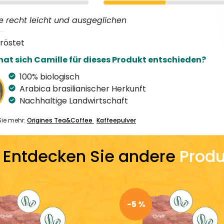
ee recht leicht und ausgeglichen
eröstet
at sich Camille für dieses Produkt entschieden?
100% biologisch
Arabica brasilianischer Herkunft
Nachhaltige Landwirtschaft
Sie mehr:
Origines Tea&Coffee
Kaffeepulver
Entdecken Sie andere
Produ
-5 %