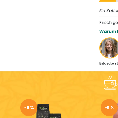
Ein Kaff
Frisch g
Warum h
Entdecken 
-5 %
-5 %