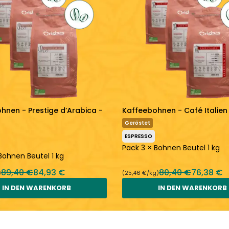
hnen - Prestige d’Arabica -
Kaffeebohnen - Café Italien 
Geröstet
ESPRESSO
Pack 3 × Bohnen Beutel 1 kg
Bohnen Beutel 1 kg
89,40 €
84,93 €
80,40 €
76,38 €
)
(25,46 €/kg)
IN DEN WARENKORB
IN DEN WARENKORB