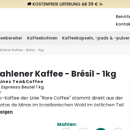
🚚 KOSTENFREIE LIEFERUNG AB 39 € ☕
Benöti
konta
eebereiter
Kaffeebohnen
Kaffeekapseln, -pads & -pulver
lener Kaffee - Brésil - 1kg
hlener Kaffee - Brésil - 1kg
gines Tea&Coffee
Espresso Beutel 1 kg
r
o-Kaffee der Linie "Rare Coffee" stammt direkt aus der
tas de Minas im brasilianischen Wald im östlichen Teil
esstaates Minas Gerais. Diese 100%ige Arabica-Mischung
eigen
unregelmäßigen, bergigen Gebieten auf 1.000 Metern Höhe
Mahlen:
. Das milde Klima in der Region macht ihn zu einem