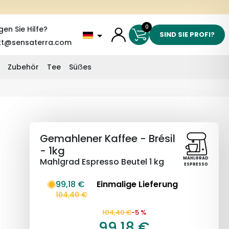
0
gen Sie Hilfe?
SIND SIE PROFI?
kt@sensaterra.com
Zubehör
Tee
Süẞes
Gemahlener Kaffee - Brésil
- 1kg
MAHLGRAD
Mahlgrad Espresso Beutel 1 kg
ESPRESSO
99,18 €
Einmalige Lieferung
104,40 €
104,40 €
-5 %
99,18 €