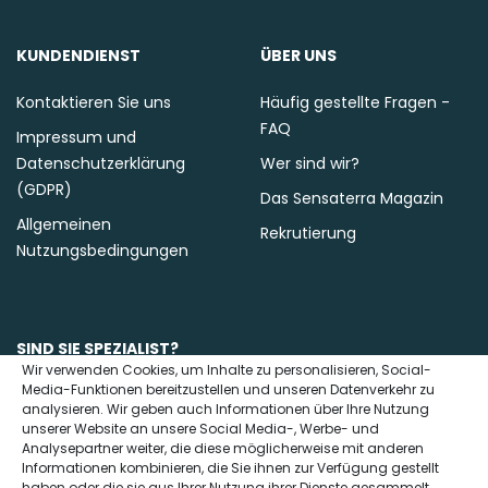
KUNDENDIENST
ÜBER UNS
Kontaktieren Sie uns
Häufig gestellte Fragen -
FAQ
Impressum und
Datenschutzerklärung
Wer sind wir?
(GDPR)
Das Sensaterra Magazin
Allgemeinen
Rekrutierung
Nutzungsbedingungen
SIND SIE SPEZIALIST?
Wir verwenden Cookies, um Inhalte zu personalisieren, Social-
Media-Funktionen bereitzustellen und unseren Datenverkehr zu
Kontaktieren Sie uns
analysieren. Wir geben auch Informationen über Ihre Nutzung
unserer Website an unsere Social Media-, Werbe- und
Analysepartner weiter, die diese möglicherweise mit anderen
Informationen kombinieren, die Sie ihnen zur Verfügung gestellt
haben oder die sie aus Ihrer Nutzung ihrer Dienste gesammelt