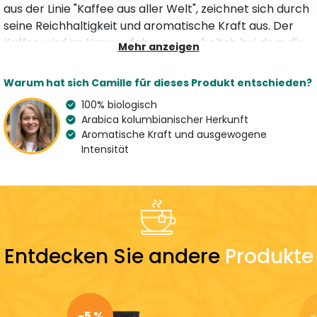
aus der Linie "Kaffee aus aller Welt", zeichnet sich durch
seine Reichhaltigkeit und aromatische Kraft aus. Der
Kaffee wird im Nassverfahren verarbeitet, bei dem die
Mehr anzeigen
Bohnen vor dem Trocknen mit Wasser gewaschen
werden. Anders als bei der Trockenmethode werden
Warum hat sich Camille für dieses Produkt entschieden?
die Bohnen zunächst vom Fruchtfleisch (Kaffeekirsche)
100% biologisch
getrennt. Dies ist die stärkste Arabica-Mischung von
Arabica kolumbianischer Herkunft
Origines Tea&Coffee, aber auch die ausgewogenste,
Aromatische Kraft und ausgewogene
ohne Bitterkeit oder Säure.
Intensität
Merkmale
Art
Aroma
Kaffeepulver
Geröstet
Variation
Land des Spezialisten
100 % Arabica
France
Entdecken Sie andere
Produkte
LEICHT
AUSGEGLICHEN
STARK
SAUER
AUSGEGLICHEN
BITTER
-5 %
-