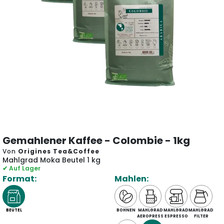
Gemahlener Kaffee - Colombie - 1kg
Von
Origines Tea&Coffee
Mahlgrad Moka Beutel 1 kg
✔ Auf Lager
Format:
Mahlen:
BEUTEL
BOHNEN
MAHLGRAD
MAHLGRAD
MAHLGRAD
AEROPRESS
ESPRESSO
FILTER