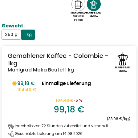
MAHLGRAD
MAHLGRAD
FRENCH
MOKA
PRESS
Gewicht:
250 g
1 kg
Gemahlener Kaffee - Colombie -
1kg
MAHLGRAD
Mahlgrad Moka Beutel 1 kg
MOKA
99,18 €
Einmalige Lieferung
104,40 €
104,40 €
-5 %
99,18 €
(33,06 €/kg)
Innerhalb von 72 Stunden zubereitet und versandt
Geschätzte Lieferung am 14.08.2026