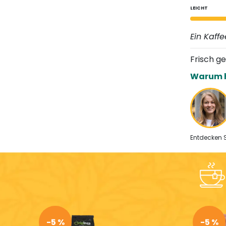
LEICHT
Ein Kaff
Frisch g
Warum h
Entdecken 
-5 %
-5 %