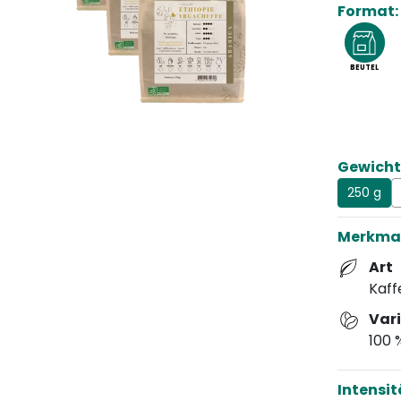
Format:
Betriebe
komplexe
Schatten
BEUTEL
blumigen
Gewicht
250 g
Merkma
Art
Kaff
Var
100 
Intensit