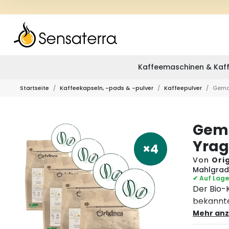
Kaffeemaschinen & Kaff
Startseite
Kaffeekapseln, -pads & -pulver
Kaffeepulver
Gemah
Gema
Yrag
×4
Von
Ori
Mahlgrad 
✔ Auf Lage
Der Bio-K
bekannte
Der Name
Mehr anz
südlichen