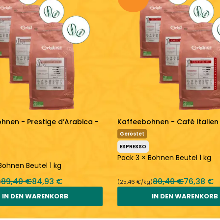
hnen - Prestige d’Arabica -
Kaffeebohnen - Café Italien 
Geröstet
ESPRESSO
Pack 3 × Bohnen Beutel 1 kg
Bohnen Beutel 1 kg
89,40 €
84,93 €
80,40 €
76,38 €
)
(25,46 €/kg)
IN DEN WARENKORB
IN DEN WARENKORB