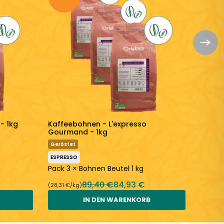
- 1kg
Kaffeebohnen - L'expresso
Kaffee
Gourmand - 1kg
Fruchti
Geröstet
ESPRES
ESPRESSO
Pack 3
Pack 3 × Bohnen Beutel 1 kg
89,40 €
84,93 €
(28,31 €/kg)
(28,31 €
IN DEN WARENKORB