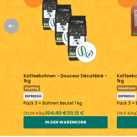
Kaffeebohnen - Douceur Décaféiné -
Kaffeebo
1kg
1kg
Fruchtig
Haselnuss
ESPRESSO
ESPRESSO
l 1 kg
Pack 3 × Bohnen Beutel 1 kg
Pack 3 × 
104,40 €
99,18 €
(33,06 €/kg)
(28,31 €/kg
IN DEN WARENKORB