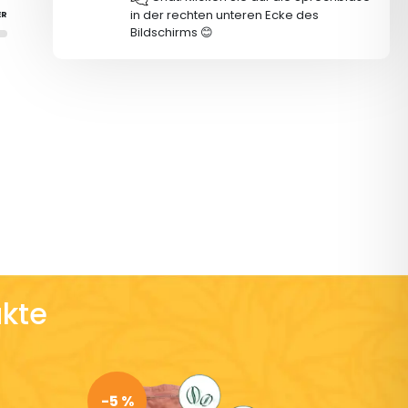
in der rechten unteren Ecke des
ER
Bildschirms 😊
kte
-5 %
-5 