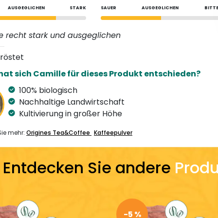
AUSGEGLICHEN
STARK
SAUER
AUSGEGLICHEN
BITT
ee recht stark und ausgeglichen
eröstet
at sich Camille für dieses Produkt entschieden?
100% biologisch
Nachhaltige Landwirtschaft
Kultivierung in großer Höhe
Sie mehr:
Origines Tea&Coffee
Kaffeepulver
Entdecken Sie andere
Produ
-5 %