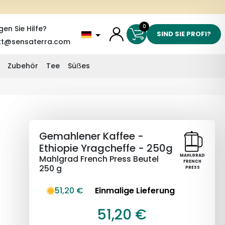
0
gen Sie Hilfe?
SIND SIE PROFI?
kt@sensaterra.com
Zubehör
Tee
Süẞes
Gemahlener Kaffee -
Ethiopie Yragcheffe - 250g
MAHLGRAD
Mahlgrad French Press Beutel
FRENCH
250 g
PRESS
51,20 €
Einmalige Lieferung
51,20 €