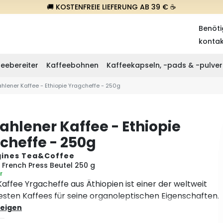
🚚 KOSTENFREIE LIEFERUNG AB 39 € ☕
Benöti
konta
eebereiter
Kaffeebohnen
Kaffeekapseln, -pads & -pulver
lener Kaffee - Ethiopie Yragcheffe - 250g
hlener Kaffee - Ethiopie
cheffe - 250g
gines Tea&Coffee
French Press Beutel 250 g
r
affee Yrgacheffe aus Äthiopien ist einer der weltweit
sten Kaffees für seine organoleptischen Eigenschaften.
 Yirgacheffe stammt aus dem Gedeo-Gebiet in der
eigen
 Region Äthiopiens. Alle Erzeuger arbeiten auf kleinen