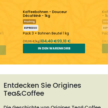
Kaffeebohnen - Douceur
Kaf
Décaféiné - 1kg
- 1
Fruchtig
Has
ESPRESSO
ES
 1
Pack 3 × Bohnen Beutel 1 kg
Pac
104,40 €
99,18 €
(33,06 €/kg)
(28,
IN DEN WARENKORB
Entdecken Sie Origines
Tea&Coffee
Die Geschichte von Origines Tea&Coffee