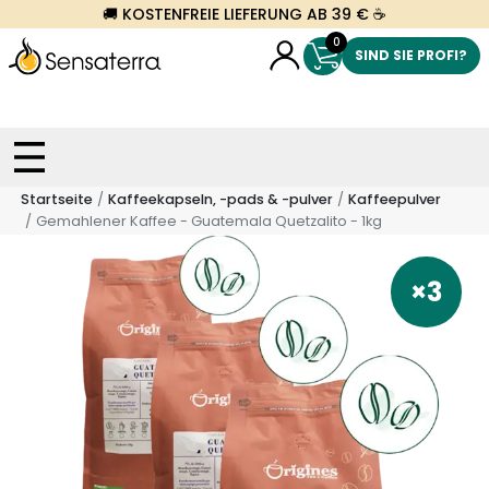
🚚 KOSTENFREIE LIEFERUNG AB 39 € ☕
0
SIND SIE PROFI?
Startseite
Kaffeekapseln, -pads & -pulver
Kaffeepulver
Gemahlener Kaffee - Guatemala Quetzalito - 1kg
×3