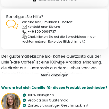
Benötigen Sie Hilfe?
Wir sind hier, um Ihnen zu helfen!
Kontaktieren Sie uns
+49 800 0009737
Chat: Klicken Sie auf die Sprechblase in der
rechten unteren Ecke des Bildschirms 😊
Der guatemaltekische Bio-Kaffee Quetzalito aus der
Linie 'Rare Coffee' ist eine 100%ige Arabica-Mischung,
die direkt aus Guatemala aus dem Gebiet von San
Antonio Huista stammt. Dieser in Bordeaux
Mehr anzeigen
handgeröstete Spezialkaffee, mit leicht zitrusartigen
Kakaonoten, hat einen feinen Geschmack und einen
Warum hat sich Camille für dieses Produkt entschieden?
angenehmen, ausgewogenen Körper.
100% biologisch
Arabica aus Guatemala
Merkmale
Zarter, zitrusartiger Geschmack mit