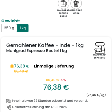
MAHLGRAD
MAHLGRAD
FRENCH
MOKA
PRESS
Gewicht:
250 g
1 kg
Gemahlener Kaffee - Inde - 1kg
Mahlgrad Espresso Beutel 1 kg
MAHLGRAD
ESPRESSO
76,38 €
Einmalige Lieferung
80,40 €
80,40 €
-5 %
76,38 €
(25,46 €/kg)
Innerhalb von 72 Stunden zubereitet und versandt
Geschätzte Lieferung am 17.08.2026