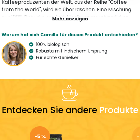
Kaffeeproduzenten der Welt, aus der Reihe "Coffee
from the World", wird Sie überraschen. Eine Mischung
aus 100% Robusta, perfekt für die anspruchsvollsten
Mehr anzeigen
Kaffeeliebhaber. Dieser Bio-Kaffee ist intensiv und
vollmundig, kräftig und aromatisch und eignet sich
Warum hat sich Camille für dieses Produkt entschieden?
hervorragend als Begleiter eines hochwertigen
100% biologisch
Frühstücks.
Robusta mit indischem Ursprung
Für echte Genießer
Merkmale
Art
Aroma
Kaffeepulver
Geröstet
Variation
Land des Spezialisten
100 % Robusta
France
Entdecken Sie andere
Produkte
LEICHT
AUSGEGLICHEN
STARK
SAUER
AUSGEGLICHEN
BITTER
Ein Kaffee stark und ausgeglichen
-5 %
-
Frisch geröstet