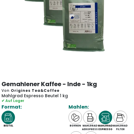
Gemahlener Kaffee - Inde - 1kg
Von
Origines Tea&Coffee
Mahlgrad Espresso Beutel 1 kg
✔ Auf Lager
Format:
Mahlen:
BEUTEL
BOHNEN
MAHLGRAD
MAHLGRAD
MAHLGRAD
AEROPRESS
ESPRESSO
FILTER