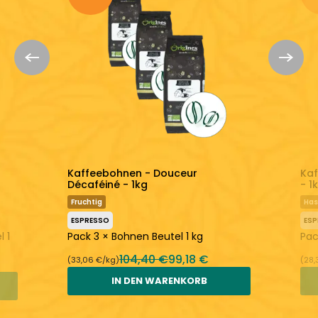
Entdecken Sie mehr:
Origines Tea&Coffee
Kaffeepulver
Kaffeebohnen - Douceur
Kaf
Décaféiné - 1kg
- 1
Fruchtig
Has
ESPRESSO
ES
 1
Pack 3 × Bohnen Beutel 1 kg
Pac
104,40 €
99,18 €
(33,06 €/kg)
(28,
IN DEN WARENKORB