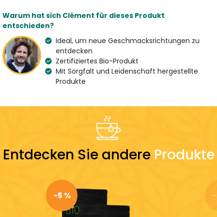
Merkmale
Warum hat sich Clément für dieses Produkt
Art
Aroma
entschieden?
Mate
Mate Tee und Minze
Ideal, um neue Geschmacksrichtungen zu
Herkunft
Bio
entdecken
Brasilien und Ägypten
Zertifiziertes Bio-Produkt
Eigenschaft
Land des Spezialisten
Mit Sorgfalt und Leidenschaft hergestellte
Entzündungshemmend
France
Produkte
und Antioxidantien
Inhaltsstoffe
Grüner Mate und Pfefferminz Mate
Zubereitung
Entdecken Sie andere
Produkte
Tageszeit
Vor 17 Uhr
-5 %
-
Entdecken Sie mehr:
Biomaté
Mate