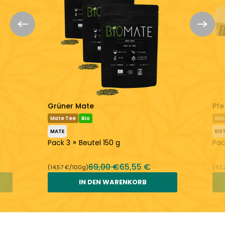
Grüner Mate
Pfe
Mate Tee
Bio
Min
MATE
EIS
Pack 3 × Beutel 150 g
Pac
69,00 €
65,55 €
(14,57 €/100g)
(43,
IN DEN WARENKORB