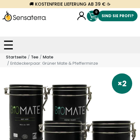
🚚 KOSTENFREIE LIEFERUNG AB 39 € ☕
0
SIND SIE PROFI?
Startseite
Tee
Mate
Entdeckerpaar: Grüner Mate & Pfefferminze
×2