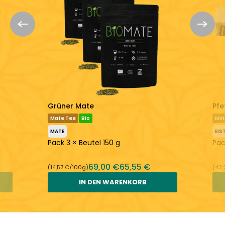
Grüner Mate
Pfe
Mate Tee
Bio
Min
MATE
EIS
Pack 3 × Beutel 150 g
Pac
69,00 €
65,55 €
(14,57 €/100g)
(43,
IN DEN WARENKORB