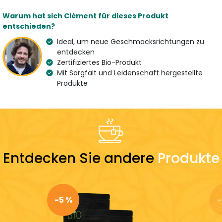
Merkmale
Warum hat sich Clément für dieses Produkt
entschieden?
Art
Aroma
Mate
Rose und Mate Tee
Ideal, um neue Geschmacksrichtungen zu
entdecken
Herkunft
Bio
Zertifiziertes Bio-Produkt
Brasilien und Marokko
Mit Sorgfalt und Leidenschaft hergestellte
Eigenschaft
Land des Spezialisten
Produkte
Antioxidantien
France
Inhaltsstoffe
Grüner Mate und Rose aus Damaskus
Zubereitung
Entdecken Sie andere
Produkte
Tageszeit
Vor 17 Uhr
-5 %
-
Entdecken Sie mehr:
Biomaté
Mate