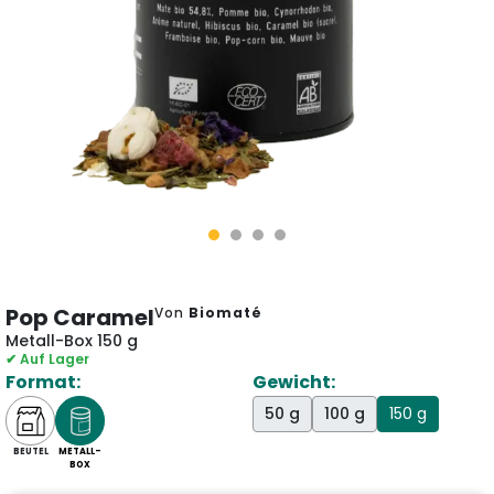
Pop Caramel
Von
Biomaté
Metall-Box 150 g
✔ Auf Lager
Format:
Gewicht:
50 g
100 g
150 g
BEUTEL
METALL-
BOX