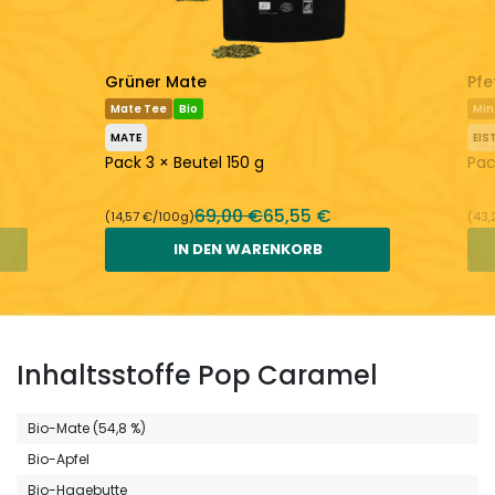
Grüner Mate
Pfe
Mate Tee
Bio
Min
MATE
EIS
Pack 3 × Beutel 150 g
Pac
69,00 €
65,55 €
(14,57 €/100g)
(43,
IN DEN WARENKORB
Inhaltsstoffe Pop Caramel
Bio-Mate (54,8 %)
Bio-Apfel
Bio-Hagebutte