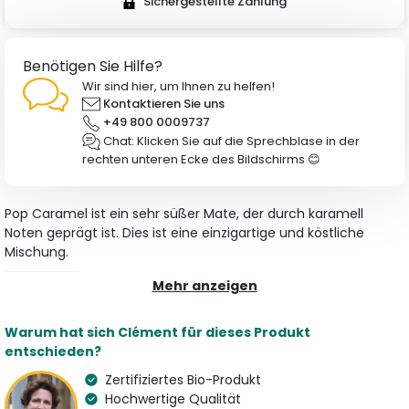
Sichergestellte Zahlung
Benötigen Sie Hilfe?
Wir sind hier, um Ihnen zu helfen!
Kontaktieren Sie uns
+49 800 0009737
Chat: Klicken Sie auf die Sprechblase in der
rechten unteren Ecke des Bildschirms 😊
Pop Caramel ist ein sehr süßer Mate, der durch karamell
Noten geprägt ist. Dies ist eine einzigartige und köstliche
Mischung.
Mehr anzeigen
Merkmale
Art
Aroma
Warum hat sich Clément für dieses Produkt
Mate
Hibiskus, Himbeere, Apfel
entschieden?
und Karamell
Zertifiziertes Bio-Produkt
Herkunft
Bio
Hochwertige Qualität
Brasilien und