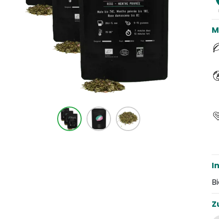
M
I
B
Z