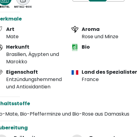
BEUTEL
METALL-BOX
erkmale
Art
Aroma
Mate
Rose und Minze
Herkunft
Bio
Brasilien, Ägypten und
Marokko
Eigenschaft
Land des Spezialiste
Entzündungshemmend
France
und Antioxidantien
nhaltsstoffe
io-Mate, Bio-Pfefferminze und Bio-Rose aus Damaskus
ubereitung