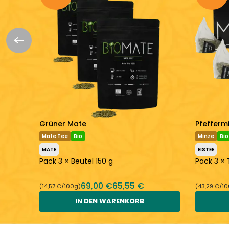
Grüner Mate
Pfefferm
Mate Tee
Bio
Minze
Bio
MATE
EISTEE
Pack 3 × Beutel 150 g
Pack 3 ×
69,00 €
65,55 €
(14,57 €/100g)
(43,29 €/1
IN DEN WARENKORB