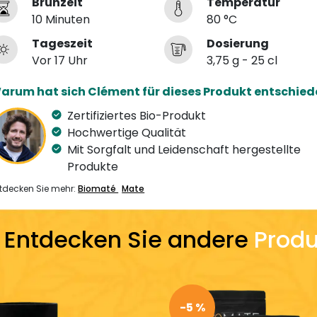
Brühzeit
Temperatur
10 Minuten
80 °C
Tageszeit
Dosierung
Vor 17 Uhr
3,75 g - 25 cl
arum hat sich Clément für dieses Produkt entschied
Zertifiziertes Bio-Produkt
Hochwertige Qualität
Mit Sorgfalt und Leidenschaft hergestellte
Produkte
tdecken Sie mehr:
Biomaté
Mate
Entdecken Sie andere
Produ
-5 %