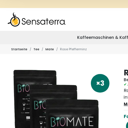
Kaffeemaschinen & Kaff
Startseite
Tee
Mate
Rose Pfefferminz
Be
×3
✔ 
R
i
R
M
F