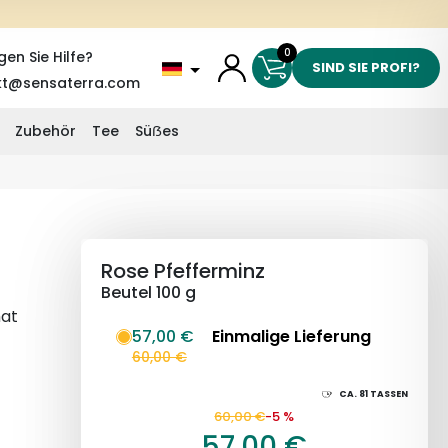
0
gen Sie Hilfe?
SIND SIE PROFI?
kt@sensaterra.com
Zubehör
Tee
Süẞes
Rose Pfefferminz
Beutel 100 g
hat
57,00 €
Einmalige Lieferung
60,00 €
CA.
81
TASSEN
60,00 €
-5 %
57,00 €