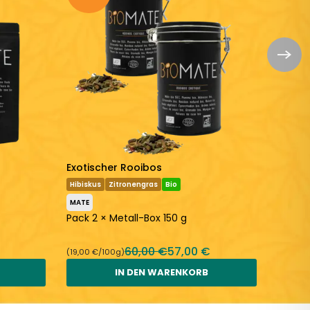
Exotischer Rooibos
Wild B
Hibiskus
Zitronengras
Bio
Hibisku
MATE
MATE
Pack 2 × Metall-Box 150 g
Pack 3
60,00 €
57,00 €
(19,00 €/100g)
(19,95 €
IN DEN WARENKORB