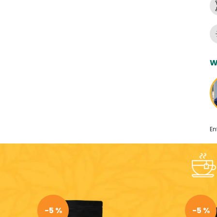
W
En
-5 %
-5 %