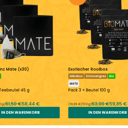
inz Mate (x30)
Exotischer Rooibos
Hibiskus
Zitronengras
Bio
MATE
 Teebeutel 45 g
Pack 3 × Beutel 100 g
61,50 €
58,44 €
63,00 €
59,85 €
00g)
(19,95 €/100g)
IN DEN WARENKORB
IN DEN WARENKORB