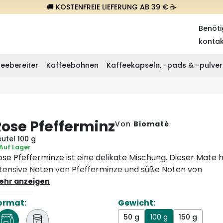
🚚 KOSTENFREIE LIEFERUNG AB 39 € ☕
Benöti
konta
eebereiter
Kaffeebohnen
Kaffeekapseln, -pads & -pulver
Rose Pfefferminz
Von
Biomaté
utel 100 g
Auf Lager
ose Pfefferminze ist eine delikate Mischung. Dieser Mate 
ntensive Noten von Pfefferminze und süße Noten von
osenblättern. Es ist eine wahre Gourmet-Mischung.
ehr anzeigen
ormat:
Gewicht:
50 g
100 g
150 g