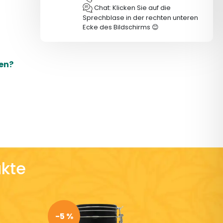
Chat: Klicken Sie auf die
Sprechblase in der rechten unteren
Ecke des Bildschirms 😊
en?
kte
-5 %
-5 