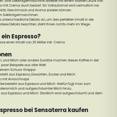
en.
Eine Siebträgermaschine arbeitet mit einem starken Druck von
sso mit Crema auch bedarf. Ein Vollautomat wird vermutlich nie
nsität, Geschmack und Aroma erzielen können.
an Siebträgermaschinen.
 unterschiedliche Details an, um den perfekten Inhalt in der
 diese Details beachten, steht Ihnen nichts mehr im Wege.
t ein Espresso?
asse einen Inhalt von 25 Militer inkl. Crema.
ionen
en, und Milch oder andere Zusätze machen diesen Kaffee in der
 paar Beispiele aus aller Welt:
t einem Schuss Grappa
esteht aus Espresso, Eiswürfeln, Zucker und Milch.
o mit Anisschnaps.
fee besteht aus Espresso und Milch. Hierfür fügt man zum
ndensmilch und aufgeschäumter Milch hinzu.
t aus Espresso und Milch. Die Milch wird aufgeschäumt und dem
spresso bei Sensaterra kaufen