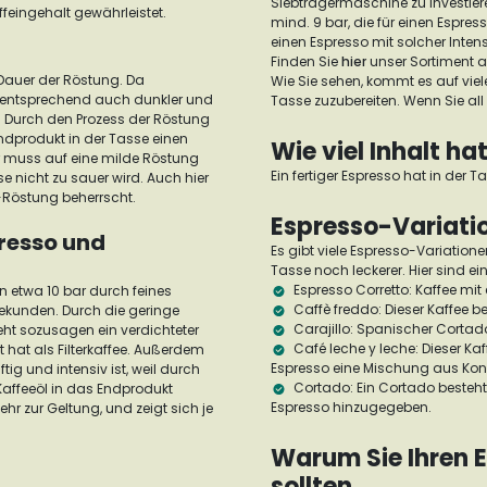
Siebträgermaschine zu investier
ffeingehalt gewährleistet.
mind. 9 bar, die für einen Espre
einen Espresso mit solcher Inte
Finden Sie
hier
unser Sortiment 
 Dauer der Röstung. Da
Wie Sie sehen, kommt es auf viele
ementsprechend auch dunkler und
Tasse zuzubereiten. Wenn Sie all
.
Durch den Prozess der Röstung
ndprodukt in der Tasse einen
Wie viel Inhalt ha
r muss auf eine milde Röstung
Ein fertiger Espresso hat in der T
 nicht zu sauer wird. Auch hier
e-Röstung beherrscht.
Espresso-Variat
presso und
Es gibt viele Espresso-Variation
Tasse noch leckerer. Hier sind ein
Espresso Corretto:
Kaffee mi
n etwa 10 bar durch feines
Caffè freddo:
Dieser Kaffee b
ekunden. Durch die geringe
Carajillo:
Spanischer Cortad
t sozusagen ein verdichteter
Café leche y leche:
Dieser Kaf
 hat als Filterkaffee.
Außerdem
Espresso eine Mischung aus Ko
ig und intensiv ist, weil durch
Cortado:
Ein Cortado besteh
affeeöl in das Endprodukt
Espresso hinzugegeben.
r zur Geltung, und zeigt sich je
Warum Sie Ihren E
sollten.