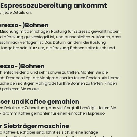
r Espressozubereitung ankommt
f jede Details an.
spresso-)Bohnen
e Mischung mit der richtigen Röstung für Espresso gewählt haben.
ie Packung gut versiegelt ist, und ausschließen zu können, dass
schmack verflogen ist.
Das Datum, an dem die Röstung
u lange her sein. Kurz um, die Packung Bohnen sollte frisch und
resso-)Bohnen
ich entscheidend und sehr schwer zu treffen. Mahlen Sie die
rob.
Dennoch liegt der Mahlgrad eher im feinen Bereich.
Als Home-
uche den richtigen Mahlgrade für Ihre Bohnen zu treffen. Finden
 probieren Sie es aus.
sser und Kaffee gemahlen
en Details der Zubereitung, das viel Sorgfalt benötigt.
Halten Sie
a 7 Gramm Kaffee gemahlen für einen einfachen Espresso.
er Siebträgermaschine
Kaffee-Liebhaber sind, lohnt es sich, in eine richtige