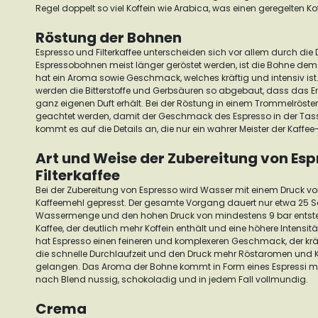
Regel doppelt so viel Koffein wie Arabica, was einen geregelten Ko
Röstung der Bohnen
Espresso und Filterkaffee unterscheiden sich vor allem durch die
Espressobohnen meist länger geröstet werden, ist die Bohne d
hat ein Aroma sowie Geschmack, welches kräftig und intensiv ist
werden die Bitterstoffe und Gerbsäuren so abgebaut, dass das E
ganz eigenen Duft erhält.
Bei der Röstung in einem Trommelröste
geachtet werden, damit der Geschmack des Espresso in der Tasse
kommt es auf die Details an, die nur ein wahrer Meister der Kaffe
Art und Weise der Zubereitung von Es
Filterkaffee
Bei der Zubereitung von Espresso wird Wasser mit einem Druck vo
Kaffeemehl gepresst. Der gesamte Vorgang dauert nur etwa 25 S
Wassermenge und den hohen Druck von mindestens 9 bar entsteh
Kaffee, der deutlich mehr Koffein enthält und eine höhere Intensität
hat Espresso einen feineren und komplexeren Geschmack, der kräft
die schnelle Durchlaufzeit und den Druck mehr Röstaromen und K
gelangen. Das Aroma der Bohne kommt in Form eines Espressi meh
nach Blend nussig, schokoladig und in jedem Fall vollmundig.
Crema