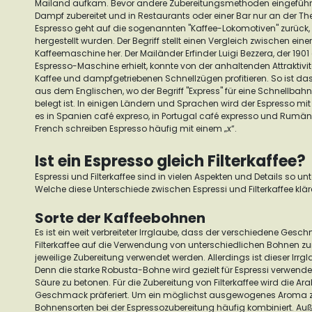
Mailand aufkam. Bevor andere Zubereitungsmethoden eingeführt
Dampf zubereitet und in Restaurants oder einer Bar nur an der The
Espresso geht auf die sogenannten "Kaffee-Lokomotiven" zurück,
hergestellt wurden. Der Begriff stellt einen Vergleich zwischen e
Kaffeemaschine her.
Der Mailänder Erfinder Luigi Bezzera, der 1901 
Espresso-Maschine erhielt, konnte von der anhaltenden Attraktiv
Kaffee und dampfgetriebenen Schnellzügen profitieren.
So ist da
aus dem Englischen, wo der Begriff "Express" für eine Schnellbahn 
belegt ist.
In einigen Ländern und Sprachen wird der Espresso mit 
es in Spanien
café expreso
, in Portugal
café expresso
und Rumänie
French schreiben Espresso häufig mit einem „x“.
Ist ein Espresso gleich Filterkaffee?
Espressi und Filterkaffee sind in vielen Aspekten und Details so u
Welche diese Unterschiede zwischen Espressi und Filterkaffee klären
Sorte der Kaffeebohnen
Es ist ein weit verbreiteter Irrglaube, dass der verschiedene Ges
Filterkaffee auf die Verwendung von unterschiedlichen Bohnen zurü
jeweilige Zubereitung verwendet werden. Allerdings ist dieser Irrgl
Denn die starke Robusta-Bohne wird gezielt für Espressi verwend
Säure zu betonen. Für die Zubereitung von Filterkaffee wird die A
Geschmack präferiert.
Um ein möglichst ausgewogenes Aroma zu 
Bohnensorten bei der Espressozubereitung häufig kombiniert. Au