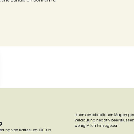
edene Bundle an Bohnen für
einem empfindlichen Magen gee
Verdauung negativ beeinflussen.
o
wenig Milch hinzugeben.
reitung von Kaffee um 1900 in