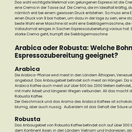
Das wohl wichtigste Merkmal von gelungenen Espressi ist die Crem
eine Crema in der Tasse auf.
Die Crema, die im Idealfall kräftig, d
nämlich erst bei einem gewissen Druck entstehen.
So muss eine 
einen Druck von 9 bar haben, um dazu in der lage zu sein, eine st
beste Wahl einer Maschine ist wohl eine
Siebträgermaschine
, di
Vollautomat einiges in Sachen Espressozubereitung voraus hat.
starke Crema geht, trumpft die Siebträgermaschine.
Arabica oder Robusta: Welche Bohne 
Espressozubereitung geeignet?
Arabica
Die Arabica-Pflanze wird meist in den Ländern Äthiopien, Venezuel
angebaut. Das Anbaugebiet befindet sich meist an Hängen.
Da s
Arabica Kaffee auch meist auf über 600 bis 2300 Metern befindet,
mit mehr Arbeit und längeren Wegen verbunden. All das macht de
Robusta Kaffee.
Der Geschmack und das Aroma des Arabica Kaffees ist schokoladi
blumig, aber auch nussig. Außerdem ist das Gehalt der Säure un
Robusta
Das Anbaugebiet von Robusta Kaffee befindet sich auf über 300 b
dem Kontinent Asien, in den Ländern Vietnam und Indonesien, abe