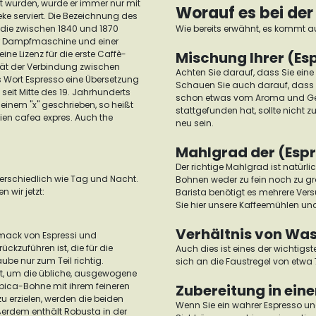
 wurden, wurde er immer nur mit
Worauf es bei de
ke serviert.
Die Bezeichnung des
 die zwischen 1840 und 1870
Wie bereits erwähnt, es kommt au
iner Dampfmaschine und einer
eine Lizenz für die erste Caffè-
Mischung Ihrer (E
ität der Verbindung zwischen
Achten Sie darauf, dass Sie ein
s Wort Espresso eine Übersetzung
Schauen Sie auch darauf, dass d
seit Mitte des 19. Jahrhunderts
schon etwas vom Aroma und Ge
einem "x" geschrieben, so heißt
stattgefunden hat, sollte nicht z
n cafea expres. Auch the
neu sein.
Mahlgrad der (Esp
Der richtige Mahlgrad ist natürl
nterschiedlich wie Tag und Nacht.
Bohnen weder zu fein noch zu g
 wir jetzt:
Barista benötigt es mehrere Vers
Sie hier unsere
Kaffeemühlen
und
Verhältnis von Wa
chmack von Espressi und
ckzuführen ist, die für die
Auch dies ist eines der wichtigst
aube nur zum Teil richtig.
sich an die Faustregel von etw
et, um die übliche, ausgewogene
rabica-Bohne mit ihrem feineren
Zubereitung in ein
erzielen, werden die beiden
Wenn Sie ein wahrer Espresso und 
ßerdem enthält Robusta in der