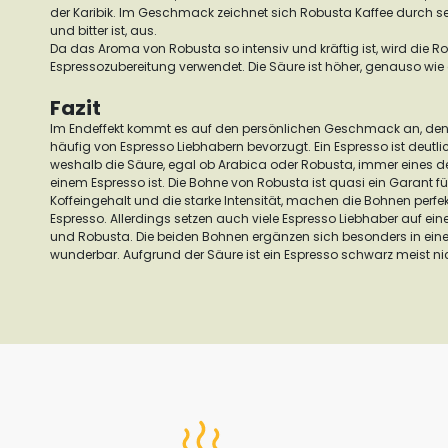
der Karibik.
Im Geschmack zeichnet sich Robusta Kaffee durch se
und bitter ist, aus.
Da das Aroma von Robusta so intensiv und kräftig ist, wird die R
Espressozubereitung verwendet. Die Säure ist höher, genauso wie 
Fazit
Im Endeffekt kommt es auf den persönlichen Geschmack an, den
häufig von Espresso Liebhabern bevorzugt. Ein Espresso ist deutlich 
weshalb die Säure, egal ob Arabica oder Robusta, immer eines d
einem Espresso ist.
Die Bohne von Robusta ist quasi ein Garant f
Koffeingehalt und die starke Intensität, machen die Bohnen perfek
Espresso.
Allerdings setzen auch viele Espresso Liebhaber auf e
und Robusta. Die beiden Bohnen ergänzen sich besonders in eine
wunderbar.
Aufgrund der Säure ist ein Espresso schwarz meist ni