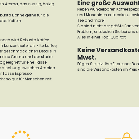
Eine große Auswahl
in Aroma, das nussig, holzig
Neben wunderbaren Kaffeespezia
und Maschinen entdecken, sowie 
obusta Bohne gerne für die
Tee and more!
das Koffein.
Sie sind nicht der größte Fan vo
Problem, entdecken Sie bei uns 
Alles in einer Top-Qualität.
noch wird Robusta Kaffee
konzentrierter als Filterkaffee,
Keine Versandkosten
er geschmacklichen Details in
Mwst.
ür eine Crema und der starke
t geeignet für eine Tasse
Fügen Sie jetzt Ihre Espresso-B
ine Mischung zwischen Arabica
sind die Versandkosten im Preis 
r Tasse Espresso
cht so gut für Menschen mit