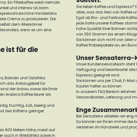
a. Ein Filterkaffee weist niemals
Sie lieben Kaffee und Espresso? D
unkel und intensiv ist, kann
alles, was das Herz von Kaffee u
Espressomaschine mindestens
Egal ob Bio- und Fairtrade Kaffe
arke Crema zu produzieren. Die
jede Sorte unserer Kaffees stamm
e selbst dem Alleskönner
hohe Qualität ihrer Bohnen acht
 Besonders, wenn es um eine
von 250 Gramm bis einem Kilo
Sie können sich nicht von allen
Kaffee Probierpakete an, ein Bun
ist für die
Unser Sensaterra-
Unser Kundenserviceteam steht I
Verfügung und beantwortet alle 
Espresso geeignet sind.
a, Bolivien und Ostafrika
Sie können uns per Chat, E-Mail 
ich das Anbaugebiet für
Kaufen helfen zu können.
 sind der Anbau sowie die Ernte
In unserem FAQ Bereich erfahren 
n Arabica Kaffee teurer als
Versandkosten, Lieferung und m
g, fruchtig, süß, beerig und
Enge Zusammenarbe
d des Koffeins geringer.
Bei Sensaterra arbeiten wir eng 
So können wir Ihnen immer die be
verstehen ihr Handwerk und prod
is 600 Metern Höhe, meist auf
r auch in Westafrika sowie in