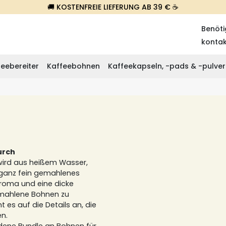
🚚 KOSTENFREIE LIEFERUNG AB 39 € ☕
Benöti
konta
eebereiter
Kaffeebohnen
Kaffeekapseln, -pads & -pulver
urch
wird aus heißem Wasser,
 ganz fein gemahlenes
 Aroma und eine dicke
emahlene Bohnen zu
es auf die Details an, die
en.