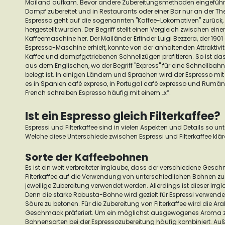
Mailand aufkam. Bevor andere Zubereitungsmethoden eingeführt
Dampf zubereitet und in Restaurants oder einer Bar nur an der The
Espresso geht auf die sogenannten "Kaffee-Lokomotiven" zurück,
hergestellt wurden. Der Begriff stellt einen Vergleich zwischen e
Kaffeemaschine her.
Der Mailänder Erfinder Luigi Bezzera, der 1901 
Espresso-Maschine erhielt, konnte von der anhaltenden Attraktiv
Kaffee und dampfgetriebenen Schnellzügen profitieren.
So ist da
aus dem Englischen, wo der Begriff "Express" für eine Schnellbahn 
belegt ist.
In einigen Ländern und Sprachen wird der Espresso mit 
es in Spanien
café expreso
, in Portugal
café expresso
und Rumänie
French schreiben Espresso häufig mit einem „x“.
Ist ein Espresso gleich Filterkaffee?
Espressi und Filterkaffee sind in vielen Aspekten und Details so u
Welche diese Unterschiede zwischen Espressi und Filterkaffee klären
Sorte der Kaffeebohnen
Es ist ein weit verbreiteter Irrglaube, dass der verschiedene Ges
Filterkaffee auf die Verwendung von unterschiedlichen Bohnen zurü
jeweilige Zubereitung verwendet werden. Allerdings ist dieser Irrgl
Denn die starke Robusta-Bohne wird gezielt für Espressi verwend
Säure zu betonen. Für die Zubereitung von Filterkaffee wird die A
Geschmack präferiert.
Um ein möglichst ausgewogenes Aroma zu 
Bohnensorten bei der Espressozubereitung häufig kombiniert. Au