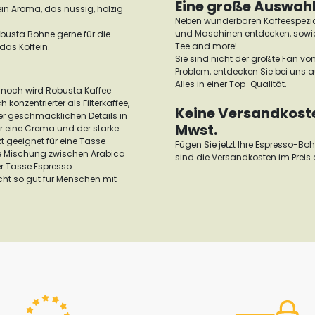
Eine große Auswahl
in Aroma, das nussig, holzig
Neben wunderbaren Kaffeespezia
und Maschinen entdecken, sowie 
obusta Bohne gerne für die
Tee and more!
das Koffein.
Sie sind nicht der größte Fan vo
Problem, entdecken Sie bei uns 
Alles in einer Top-Qualität.
noch wird Robusta Kaffee
konzentrierter als Filterkaffee,
Keine Versandkosten
er geschmacklichen Details in
Mwst.
ür eine Crema und der starke
t geeignet für eine Tasse
Fügen Sie jetzt Ihre Espresso-B
ine Mischung zwischen Arabica
sind die Versandkosten im Preis 
r Tasse Espresso
cht so gut für Menschen mit