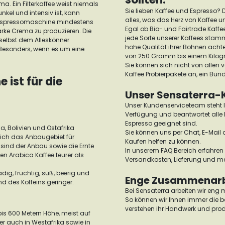
a. Ein Filterkaffee weist niemals
Sie lieben Kaffee und Espresso? D
unkel und intensiv ist, kann
alles, was das Herz von Kaffee u
Espressomaschine mindestens
Egal ob Bio- und Fairtrade Kaffe
arke Crema zu produzieren. Die
jede Sorte unserer Kaffees stamm
e selbst dem Alleskönner
hohe Qualität ihrer Bohnen acht
 Besonders, wenn es um eine
von 250 Gramm bis einem Kilo
Sie können sich nicht von allen
Kaffee Probierpakete an, ein Bun
ist für die
Unser Sensaterra-
Unser Kundenserviceteam steht I
Verfügung und beantwortet alle 
Espresso geeignet sind.
a, Bolivien und Ostafrika
Sie können uns per Chat, E-Mail 
ich das Anbaugebiet für
Kaufen helfen zu können.
 sind der Anbau sowie die Ernte
In unserem FAQ Bereich erfahren 
n Arabica Kaffee teurer als
Versandkosten, Lieferung und m
g, fruchtig, süß, beerig und
Enge Zusammenarbe
d des Koffeins geringer.
Bei Sensaterra arbeiten wir eng 
So können wir Ihnen immer die be
verstehen ihr Handwerk und prod
is 600 Metern Höhe, meist auf
r auch in Westafrika sowie in