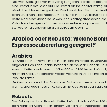
Das wohl wichtigste Merkmal von gelungenen Espressi ist die Crem
eine Crema in der Tasse auf.
Die Crema, die im Idealfall kräftig, d
nämlich erst bei einem gewissen Druck entstehen.
So muss eine 
einen Druck von 9 bar haben, um dazu in der lage zu sein, eine st
beste Wahl einer Maschine ist wohl eine
Siebträgermaschine
, di
Vollautomat einiges in Sachen Espressozubereitung voraus hat.
starke Crema geht, trumpft die Siebträgermaschine.
Arabica oder Robusta: Welche Bohne 
Espressozubereitung geeignet?
Arabica
Die Arabica-Pflanze wird meist in den Ländern Äthiopien, Venezuel
angebaut. Das Anbaugebiet befindet sich meist an Hängen.
Da s
Arabica Kaffee auch meist auf über 600 bis 2300 Metern befindet,
mit mehr Arbeit und längeren Wegen verbunden. All das macht de
Robusta Kaffee.
Der Geschmack und das Aroma des Arabica Kaffees ist schokoladi
blumig, aber auch nussig. Außerdem ist das Gehalt der Säure un
Robusta
Das Anbaugebiet von Robusta Kaffee befindet sich auf über 300 b
dem Kontinent Asien, in den Ländern Vietnam und Indonesien, abe