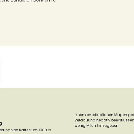
edene Bundle an Bohnen für
einem empfindlichen Magen gee
Verdauung negativ beeinflussen.
o
wenig Milch hinzugeben.
reitung von Kaffee um 1900 in