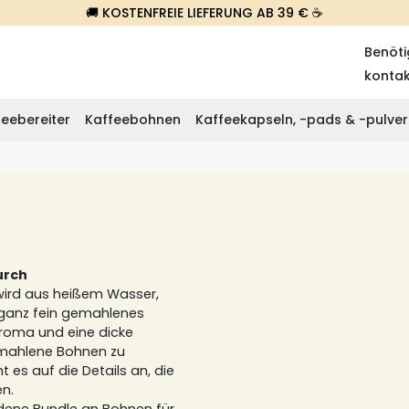
🚚 KOSTENFREIE LIEFERUNG AB 39 € ☕
Benöti
konta
eebereiter
Kaffeebohnen
Kaffeekapseln, -pads & -pulver
urch
wird aus heißem Wasser,
 ganz fein gemahlenes
 Aroma und eine dicke
emahlene Bohnen zu
es auf die Details an, die
en.