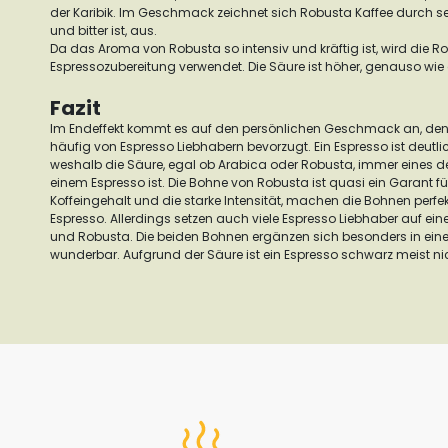
der Karibik.
Im Geschmack zeichnet sich Robusta Kaffee durch se
und bitter ist, aus.
Da das Aroma von Robusta so intensiv und kräftig ist, wird die R
Espressozubereitung verwendet. Die Säure ist höher, genauso wie 
Fazit
Im Endeffekt kommt es auf den persönlichen Geschmack an, den
häufig von Espresso Liebhabern bevorzugt. Ein Espresso ist deutlich 
weshalb die Säure, egal ob Arabica oder Robusta, immer eines d
einem Espresso ist.
Die Bohne von Robusta ist quasi ein Garant f
Koffeingehalt und die starke Intensität, machen die Bohnen perfek
Espresso.
Allerdings setzen auch viele Espresso Liebhaber auf e
und Robusta. Die beiden Bohnen ergänzen sich besonders in eine
wunderbar.
Aufgrund der Säure ist ein Espresso schwarz meist ni