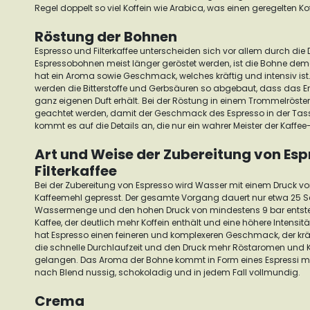
Regel doppelt so viel Koffein wie Arabica, was einen geregelten Ko
Röstung der Bohnen
Espresso und Filterkaffee unterscheiden sich vor allem durch die
Espressobohnen meist länger geröstet werden, ist die Bohne d
hat ein Aroma sowie Geschmack, welches kräftig und intensiv ist
werden die Bitterstoffe und Gerbsäuren so abgebaut, dass das E
ganz eigenen Duft erhält.
Bei der Röstung in einem Trommelröste
geachtet werden, damit der Geschmack des Espresso in der Tasse
kommt es auf die Details an, die nur ein wahrer Meister der Kaffe
Art und Weise der Zubereitung von Es
Filterkaffee
Bei der Zubereitung von Espresso wird Wasser mit einem Druck vo
Kaffeemehl gepresst. Der gesamte Vorgang dauert nur etwa 25 S
Wassermenge und den hohen Druck von mindestens 9 bar entsteh
Kaffee, der deutlich mehr Koffein enthält und eine höhere Intensität
hat Espresso einen feineren und komplexeren Geschmack, der kräft
die schnelle Durchlaufzeit und den Druck mehr Röstaromen und K
gelangen. Das Aroma der Bohne kommt in Form eines Espressi meh
nach Blend nussig, schokoladig und in jedem Fall vollmundig.
Crema