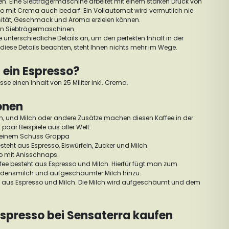
en.
Eine Siebträgermaschine arbeitet mit einem starken Druck von
sso mit Crema auch bedarf. Ein Vollautomat wird vermutlich nie
nsität, Geschmack und Aroma erzielen können.
an Siebträgermaschinen.
 unterschiedliche Details an, um den perfekten Inhalt in der
 diese Details beachten, steht Ihnen nichts mehr im Wege.
t ein Espresso?
asse einen Inhalt von 25 Militer inkl. Crema.
ionen
en, und Milch oder andere Zusätze machen diesen Kaffee in der
 paar Beispiele aus aller Welt:
t einem Schuss Grappa
esteht aus Espresso, Eiswürfeln, Zucker und Milch.
o mit Anisschnaps.
fee besteht aus Espresso und Milch. Hierfür fügt man zum
ndensmilch und aufgeschäumter Milch hinzu.
t aus Espresso und Milch. Die Milch wird aufgeschäumt und dem
spresso bei Sensaterra kaufen