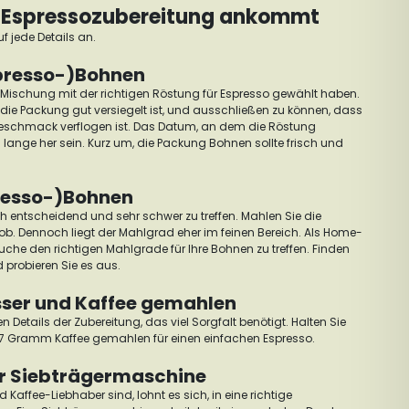
r Espressozubereitung ankommt
f jede Details an.
spresso-)Bohnen
e Mischung mit der richtigen Röstung für Espresso gewählt haben.
ie Packung gut versiegelt ist, und ausschließen zu können, dass
schmack verflogen ist.
Das Datum, an dem die Röstung
u lange her sein. Kurz um, die Packung Bohnen sollte frisch und
resso-)Bohnen
ich entscheidend und sehr schwer zu treffen. Mahlen Sie die
rob.
Dennoch liegt der Mahlgrad eher im feinen Bereich.
Als Home-
uche den richtigen Mahlgrade für Ihre Bohnen zu treffen. Finden
 probieren Sie es aus.
sser und Kaffee gemahlen
en Details der Zubereitung, das viel Sorgfalt benötigt.
Halten Sie
a 7 Gramm Kaffee gemahlen für einen einfachen Espresso.
er Siebträgermaschine
Kaffee-Liebhaber sind, lohnt es sich, in eine richtige