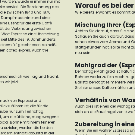
 wurden, wurde er immer nur mit
Worauf es bei de
ke serviert.
Die Bezeichnung des
 die zwischen 1840 und 1870
Wie bereits erwähnt, es kommt au
iner Dampfmaschine und einer
eine Lizenz für die erste Caffè-
Mischung Ihrer (E
ität der Verbindung zwischen
Achten Sie darauf, dass Sie ein
s Wort Espresso eine Übersetzung
Schauen Sie auch darauf, dass d
seit Mitte des 19. Jahrhunderts
schon etwas vom Aroma und Ge
einem "x" geschrieben, so heißt
stattgefunden hat, sollte nicht z
n cafea expres. Auch the
neu sein.
Mahlgrad der (Esp
Der richtige Mahlgrad ist natürl
nterschiedlich wie Tag und Nacht.
Bohnen weder zu fein noch zu g
 wir jetzt:
Barista benötigt es mehrere Vers
Sie hier unsere
Kaffeemühlen
und
Verhältnis von Wa
chmack von Espressi und
ckzuführen ist, die für die
Auch dies ist eines der wichtigst
aube nur zum Teil richtig.
sich an die Faustregel von etw
et, um die übliche, ausgewogene
rabica-Bohne mit ihrem feineren
Zubereitung in ein
erzielen, werden die beiden
Wenn Sie ein wahrer Espresso und 
ßerdem enthält Robusta in der