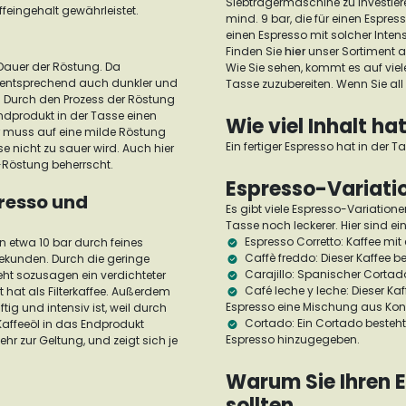
Siebträgermaschine zu investier
ffeingehalt gewährleistet.
mind. 9 bar, die für einen Espre
einen Espresso mit solcher Inte
Finden Sie
hier
unser Sortiment 
 Dauer der Röstung. Da
Wie Sie sehen, kommt es auf viele
ementsprechend auch dunkler und
Tasse zuzubereiten. Wenn Sie all
.
Durch den Prozess der Röstung
ndprodukt in der Tasse einen
Wie viel Inhalt ha
r muss auf eine milde Röstung
Ein fertiger Espresso hat in der T
 nicht zu sauer wird. Auch hier
e-Röstung beherrscht.
Espresso-Variat
presso und
Es gibt viele Espresso-Variation
Tasse noch leckerer. Hier sind ein
Espresso Corretto:
Kaffee mi
n etwa 10 bar durch feines
Caffè freddo:
Dieser Kaffee b
ekunden. Durch die geringe
Carajillo:
Spanischer Cortad
t sozusagen ein verdichteter
Café leche y leche:
Dieser Kaf
 hat als Filterkaffee.
Außerdem
Espresso eine Mischung aus Ko
ig und intensiv ist, weil durch
Cortado:
Ein Cortado besteh
affeeöl in das Endprodukt
Espresso hinzugegeben.
r zur Geltung, und zeigt sich je
Warum Sie Ihren E
sollten.