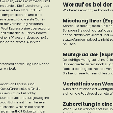
 wurden, wurde er immer nur mit
Worauf es bei de
ke serviert.
Die Bezeichnung des
 die zwischen 1840 und 1870
Wie bereits erwähnt, es kommt au
iner Dampfmaschine und einer
eine Lizenz für die erste Caffè-
Mischung Ihrer (E
ität der Verbindung zwischen
Achten Sie darauf, dass Sie ein
s Wort Espresso eine Übersetzung
Schauen Sie auch darauf, dass d
seit Mitte des 19. Jahrhunderts
schon etwas vom Aroma und Ge
einem "x" geschrieben, so heißt
stattgefunden hat, sollte nicht z
n cafea expres. Auch the
neu sein.
Mahlgrad der (Esp
Der richtige Mahlgrad ist natürl
nterschiedlich wie Tag und Nacht.
Bohnen weder zu fein noch zu g
 wir jetzt:
Barista benötigt es mehrere Vers
Sie hier unsere
Kaffeemühlen
und
Verhältnis von Wa
chmack von Espressi und
ckzuführen ist, die für die
Auch dies ist eines der wichtigst
aube nur zum Teil richtig.
sich an die Faustregel von etw
et, um die übliche, ausgewogene
rabica-Bohne mit ihrem feineren
Zubereitung in ein
erzielen, werden die beiden
Wenn Sie ein wahrer Espresso und 
ßerdem enthält Robusta in der