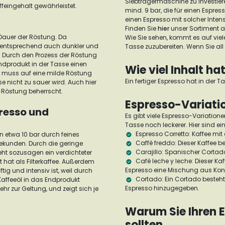
Siebträgermaschine zu investier
ffeingehalt gewährleistet.
mind. 9 bar, die für einen Espre
einen Espresso mit solcher Inte
Finden Sie
hier
unser Sortiment 
 Dauer der Röstung. Da
Wie Sie sehen, kommt es auf viele
ementsprechend auch dunkler und
Tasse zuzubereiten. Wenn Sie all
.
Durch den Prozess der Röstung
ndprodukt in der Tasse einen
Wie viel Inhalt ha
r muss auf eine milde Röstung
Ein fertiger Espresso hat in der T
 nicht zu sauer wird. Auch hier
e-Röstung beherrscht.
Espresso-Variat
presso und
Es gibt viele Espresso-Variation
Tasse noch leckerer. Hier sind ein
Espresso Corretto:
Kaffee mi
n etwa 10 bar durch feines
Caffè freddo:
Dieser Kaffee b
ekunden. Durch die geringe
Carajillo:
Spanischer Cortad
t sozusagen ein verdichteter
Café leche y leche:
Dieser Kaf
 hat als Filterkaffee.
Außerdem
Espresso eine Mischung aus Ko
ig und intensiv ist, weil durch
Cortado:
Ein Cortado besteh
affeeöl in das Endprodukt
Espresso hinzugegeben.
r zur Geltung, und zeigt sich je
Warum Sie Ihren E
sollten.