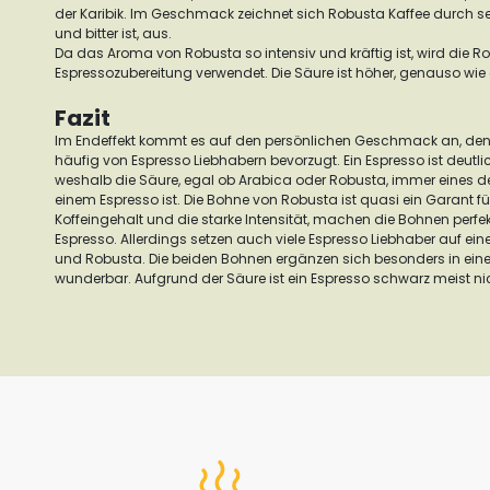
der Karibik.
Im Geschmack zeichnet sich Robusta Kaffee durch se
und bitter ist, aus.
Da das Aroma von Robusta so intensiv und kräftig ist, wird die R
Espressozubereitung verwendet. Die Säure ist höher, genauso wie 
Fazit
Im Endeffekt kommt es auf den persönlichen Geschmack an, den
häufig von Espresso Liebhabern bevorzugt. Ein Espresso ist deutlich 
weshalb die Säure, egal ob Arabica oder Robusta, immer eines d
einem Espresso ist.
Die Bohne von Robusta ist quasi ein Garant f
Koffeingehalt und die starke Intensität, machen die Bohnen perfek
Espresso.
Allerdings setzen auch viele Espresso Liebhaber auf e
und Robusta. Die beiden Bohnen ergänzen sich besonders in eine
wunderbar.
Aufgrund der Säure ist ein Espresso schwarz meist ni