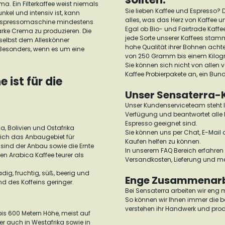
a. Ein Filterkaffee weist niemals
Sie lieben Kaffee und Espresso? D
unkel und intensiv ist, kann
alles, was das Herz von Kaffee u
Espressomaschine mindestens
Egal ob Bio- und Fairtrade Kaffe
arke Crema zu produzieren. Die
jede Sorte unserer Kaffees stamm
e selbst dem Alleskönner
hohe Qualität ihrer Bohnen acht
 Besonders, wenn es um eine
von 250 Gramm bis einem Kilo
Sie können sich nicht von allen
Kaffee Probierpakete an, ein Bun
ist für die
Unser Sensaterra-
Unser Kundenserviceteam steht I
Verfügung und beantwortet alle 
Espresso geeignet sind.
a, Bolivien und Ostafrika
Sie können uns per Chat, E-Mail 
ich das Anbaugebiet für
Kaufen helfen zu können.
 sind der Anbau sowie die Ernte
In unserem FAQ Bereich erfahren 
n Arabica Kaffee teurer als
Versandkosten, Lieferung und m
g, fruchtig, süß, beerig und
Enge Zusammenarbe
d des Koffeins geringer.
Bei Sensaterra arbeiten wir eng 
So können wir Ihnen immer die be
verstehen ihr Handwerk und prod
is 600 Metern Höhe, meist auf
r auch in Westafrika sowie in