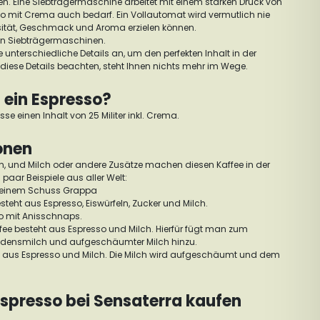
en.
Eine Siebträgermaschine arbeitet mit einem starken Druck von
sso mit Crema auch bedarf. Ein Vollautomat wird vermutlich nie
nsität, Geschmack und Aroma erzielen können.
an Siebträgermaschinen.
 unterschiedliche Details an, um den perfekten Inhalt in der
 diese Details beachten, steht Ihnen nichts mehr im Wege.
t ein Espresso?
asse einen Inhalt von 25 Militer inkl. Crema.
ionen
en, und Milch oder andere Zusätze machen diesen Kaffee in der
 paar Beispiele aus aller Welt:
t einem Schuss Grappa
esteht aus Espresso, Eiswürfeln, Zucker und Milch.
o mit Anisschnaps.
fee besteht aus Espresso und Milch. Hierfür fügt man zum
ndensmilch und aufgeschäumter Milch hinzu.
t aus Espresso und Milch. Die Milch wird aufgeschäumt und dem
spresso bei Sensaterra kaufen