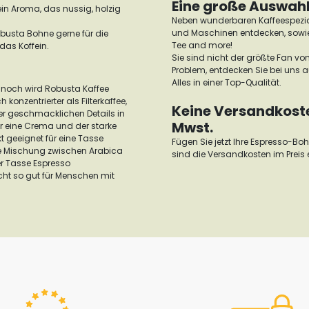
Eine große Auswahl
in Aroma, das nussig, holzig
Neben wunderbaren Kaffeespezia
und Maschinen entdecken, sowie 
obusta Bohne gerne für die
Tee and more!
das Koffein.
Sie sind nicht der größte Fan vo
Problem, entdecken Sie bei uns 
Alles in einer Top-Qualität.
noch wird Robusta Kaffee
konzentrierter als Filterkaffee,
Keine Versandkosten
er geschmacklichen Details in
Mwst.
ür eine Crema und der starke
t geeignet für eine Tasse
Fügen Sie jetzt Ihre Espresso-B
ine Mischung zwischen Arabica
sind die Versandkosten im Preis 
r Tasse Espresso
cht so gut für Menschen mit