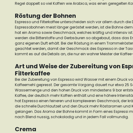
Regel doppelt so viel Koffein wie Arabica, was einen geregelten Ko
Röstung der Bohnen
Espresso und Filterkaffee unterscheiden sich vor allem durch die
Espressobohnen meist länger geröstet werden, ist die Bohne d
hat ein Aroma sowie Geschmack, welches kräftig und intensiv ist
werden die Bitterstoffe und Gerbsäuren so abgebaut, dass das E
ganz eigenen Duft erhält.
Bei der Röstung in einem Trommelröste
geachtet werden, damit der Geschmack des Espresso in der Tasse
kommt es auf die Details an, die nur ein wahrer Meister der Kaffe
Art und Weise der Zubereitung von Es
Filterkaffee
Bei der Zubereitung von Espresso wird Wasser mit einem Druck vo
Kaffeemehl gepresst. Der gesamte Vorgang dauert nur etwa 25 S
Wassermenge und den hohen Druck von mindestens 9 bar entsteh
Kaffee, der deutlich mehr Koffein enthält und eine höhere Intensität
hat Espresso einen feineren und komplexeren Geschmack, der kräft
die schnelle Durchlaufzeit und den Druck mehr Röstaromen und K
gelangen. Das Aroma der Bohne kommt in Form eines Espressi meh
nach Blend nussig, schokoladig und in jedem Fall vollmundig.
Crema