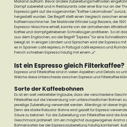
Mailand aufkam. Bevor andere Zubereitungsmethoden eingeführt
Dampf zubereitet und in Restaurants oder einer Bar nur an der The
Espresso geht auf die sogenannten "Kaffee-Lokomotiven" zurück,
hergestellt wurden. Der Begriff stellt einen Vergleich zwischen e
Kaffeemaschine her.
Der Mailänder Erfinder Luigi Bezzera, der 1901 
Espresso-Maschine erhielt, konnte von der anhaltenden Attraktiv
Kaffee und dampfgetriebenen Schnellzügen profitieren.
So ist da
aus dem Englischen, wo der Begriff "Express" für eine Schnellbahn 
belegt ist.
In einigen Ländern und Sprachen wird der Espresso mit 
es in Spanien
café expreso
, in Portugal
café expresso
und Rumänie
French schreiben Espresso häufig mit einem „x“.
Ist ein Espresso gleich Filterkaffee?
Espressi und Filterkaffee sind in vielen Aspekten und Details so u
Welche diese Unterschiede zwischen Espressi und Filterkaffee klären
Sorte der Kaffeebohnen
Es ist ein weit verbreiteter Irrglaube, dass der verschiedene Ges
Filterkaffee auf die Verwendung von unterschiedlichen Bohnen zurü
jeweilige Zubereitung verwendet werden. Allerdings ist dieser Irrgl
Denn die starke Robusta-Bohne wird gezielt für Espressi verwend
Säure zu betonen. Für die Zubereitung von Filterkaffee wird die A
Geschmack präferiert.
Um ein möglichst ausgewogenes Aroma zu 
Bohnensorten bei der Espressozubereitung häufig kombiniert. Au