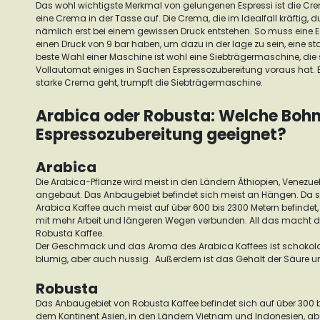
Das wohl wichtigste Merkmal von gelungenen Espressi ist die Crem
eine Crema in der Tasse auf.
Die Crema, die im Idealfall kräftig, d
nämlich erst bei einem gewissen Druck entstehen.
So muss eine 
einen Druck von 9 bar haben, um dazu in der lage zu sein, eine st
beste Wahl einer Maschine ist wohl eine
Siebträgermaschine
, di
Vollautomat einiges in Sachen Espressozubereitung voraus hat.
starke Crema geht, trumpft die Siebträgermaschine.
Arabica oder Robusta: Welche Bohne 
Espressozubereitung geeignet?
Arabica
Die Arabica-Pflanze wird meist in den Ländern Äthiopien, Venezuel
angebaut. Das Anbaugebiet befindet sich meist an Hängen.
Da s
Arabica Kaffee auch meist auf über 600 bis 2300 Metern befindet,
mit mehr Arbeit und längeren Wegen verbunden. All das macht de
Robusta Kaffee.
Der Geschmack und das Aroma des Arabica Kaffees ist schokoladi
blumig, aber auch nussig. Außerdem ist das Gehalt der Säure un
Robusta
Das Anbaugebiet von Robusta Kaffee befindet sich auf über 300 b
dem Kontinent Asien, in den Ländern Vietnam und Indonesien, abe