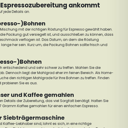
r Espressozubereitung ankommt
f jede Details an.
spresso-)Bohnen
e Mischung mit der richtigen Röstung für Espresso gewählt haben.
ie Packung gut versiegelt ist, und ausschließen zu können, dass
schmack verflogen ist.
Das Datum, an dem die Röstung
u lange her sein. Kurz um, die Packung Bohnen sollte frisch und
resso-)Bohnen
ich entscheidend und sehr schwer zu treffen. Mahlen Sie die
rob.
Dennoch liegt der Mahlgrad eher im feinen Bereich.
Als Home-
uche den richtigen Mahlgrade für Ihre Bohnen zu treffen. Finden
 probieren Sie es aus.
sser und Kaffee gemahlen
en Details der Zubereitung, das viel Sorgfalt benötigt.
Halten Sie
a 7 Gramm Kaffee gemahlen für einen einfachen Espresso.
er Siebträgermaschine
Kaffee-Liebhaber sind, lohnt es sich, in eine richtige