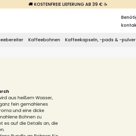
🚚 KOSTENFREIE LIEFERUNG AB 39 € ☕
Benöti
konta
eebereiter
Kaffeebohnen
Kaffeekapseln, -pads & -pulver
urch
wird aus heißem Wasser,
 ganz fein gemahlenes
 Aroma und eine dicke
emahlene Bohnen zu
es auf die Details an, die
en.