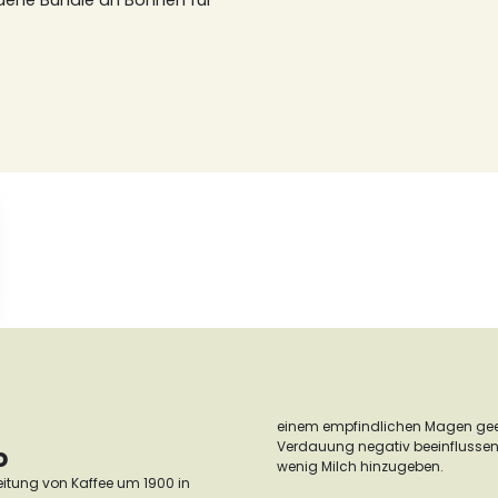
edene Bundle an Bohnen für
einem empfindlichen Magen gee
Verdauung negativ beeinflussen.
o
wenig Milch hinzugeben.
reitung von Kaffee um 1900 in