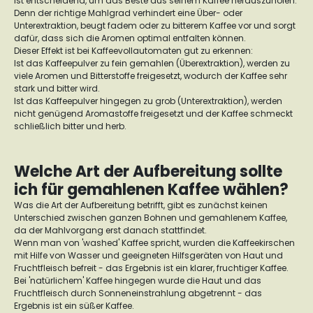
ist entscheidend, um das Beste aus seinem Kaffee herauszuholen.
Denn der richtige Mahlgrad verhindert eine Über- oder
Unterextraktion, beugt fadem oder zu bitterem Kaffee vor und sorgt
dafür, dass sich die Aromen optimal entfalten können.
Dieser Effekt ist bei Kaffeevollautomaten gut zu erkennen:
Ist das Kaffeepulver zu fein gemahlen (Überextraktion), werden zu
viele Aromen und Bitterstoffe freigesetzt, wodurch der Kaffee sehr
stark und bitter wird.
Ist das Kaffeepulver hingegen zu grob (Unterextraktion), werden
nicht genügend Aromastoffe freigesetzt und der Kaffee schmeckt
schließlich bitter und herb.
Welche Art der Aufbereitung sollte
ich für gemahlenen Kaffee wählen?
Was die Art der Aufbereitung betrifft, gibt es zunächst keinen
Unterschied zwischen ganzen Bohnen und gemahlenem Kaffee,
da der Mahlvorgang erst danach stattfindet.
Wenn man von 'washed' Kaffee spricht, wurden die Kaffeekirschen
mit Hilfe von Wasser und geeigneten Hilfsgeräten von Haut und
Fruchtfleisch befreit - das Ergebnis ist ein klarer, fruchtiger Kaffee.
Bei 'natürlichem' Kaffee hingegen wurde die Haut und das
Fruchtfleisch durch Sonneneinstrahlung abgetrennt - das
Ergebnis ist ein süßer Kaffee.