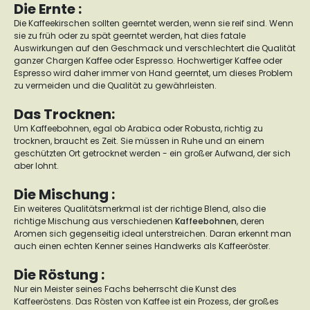
Die Ernte :
Die Kaffeekirschen sollten geerntet werden, wenn sie reif sind. Wenn
sie zu früh oder zu spät geerntet werden, hat dies fatale
Auswirkungen auf den Geschmack und verschlechtert die Qualität
ganzer Chargen Kaffee oder Espresso. Hochwertiger Kaffee oder
Espresso wird daher immer von Hand geerntet, um dieses Problem
zu vermeiden und die Qualität zu gewährleisten.
Das Trocknen:
Um Kaffeebohnen, egal ob Arabica oder Robusta, richtig zu
trocknen, braucht es Zeit. Sie müssen in Ruhe und an einem
geschützten Ort getrocknet werden - ein großer Aufwand, der sich
aber lohnt.
Die Mischung :
Ein weiteres Qualitätsmerkmal ist der richtige Blend, also die
richtige Mischung aus verschiedenen
Kaffeebohnen
, deren
Aromen sich gegenseitig ideal unterstreichen. Daran erkennt man
auch einen echten Kenner seines Handwerks als Kaffeeröster.
Die Röstung :
Nur ein Meister seines Fachs beherrscht die Kunst des
Kaffeeröstens. Das Rösten von Kaffee ist ein Prozess, der großes