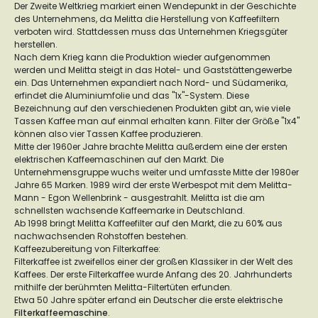
Der Zweite Weltkrieg markiert einen Wendepunkt in der Geschichte
des Unternehmens, da Melitta die Herstellung von Kaffeefiltern
verboten wird. Stattdessen muss das Unternehmen Kriegsgüter
herstellen.
Nach dem Krieg kann die Produktion wieder aufgenommen
werden und Melitta steigt in das Hotel- und Gaststättengewerbe
ein. Das Unternehmen expandiert nach Nord- und Südamerika,
erfindet die Aluminiumfolie und das "1x"-System. Diese
Bezeichnung auf den verschiedenen Produkten gibt an, wie viele
Tassen Kaffee man auf einmal erhalten kann. Filter der Größe "1x4"
können also vier Tassen Kaffee produzieren.
Mitte der 1960er Jahre brachte Melitta außerdem eine der ersten
elektrischen Kaffeemaschinen auf den Markt. Die
Unternehmensgruppe wuchs weiter und umfasste Mitte der 1980er
Jahre 65 Marken. 1989 wird der erste Werbespot mit dem Melitta-
Mann - Egon Wellenbrink - ausgestrahlt. Melitta ist die am
schnellsten wachsende Kaffeemarke in Deutschland.
Ab 1998 bringt Melitta Kaffeefilter auf den Markt, die zu 60% aus
nachwachsenden Rohstoffen bestehen.
Kaffeezubereitung von Filterkaffee:
Filterkaffee ist zweifellos einer der großen Klassiker in der Welt des
Kaffees. Der erste Filterkaffee wurde Anfang des 20. Jahrhunderts
mithilfe der berühmten Melitta-Filtertüten erfunden.
Etwa 50 Jahre später erfand ein Deutscher die erste elektrische
Filterkaffeemaschine
.