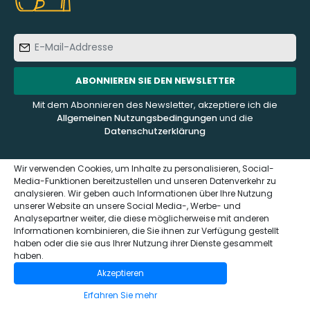
E-
Mail-
Addresse
ABONNIEREN SIE DEN NEWSLETTER
Mit dem Abonnieren des Newsletter, akzeptiere ich die
Allgemeinen Nutzungsbedingungen
und die
Datenschutzerklärung
Wir verwenden Cookies, um Inhalte zu personalisieren, Social-
Media-Funktionen bereitzustellen und unseren Datenverkehr zu
analysieren. Wir geben auch Informationen über Ihre Nutzung
KUNDENDIENST
ÜBER UNS
unserer Website an unsere Social Media-, Werbe- und
Analysepartner weiter, die diese möglicherweise mit anderen
Informationen kombinieren, die Sie ihnen zur Verfügung gestellt
Kontaktieren Sie uns
Häufig gestellte Fragen -
haben oder die sie aus Ihrer Nutzung ihrer Dienste gesammelt
FAQ
Impressum und
haben.
Datenschutzerklärung
Wer sind wir?
Akzeptieren
(GDPR)
Das Sensaterra Magazin
Erfahren Sie mehr
Allgemeinen