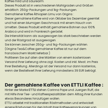
Kaffee mild und säurearm.
Dieses Produkt ist in verschiedenen Mahlgraden und Größen
erhältlich: 250g-Packungen und 1kg-Packungen.
Gemahlener Kaffee Äthiopien Limu von Origins :
Dieser gemahlene Kaffee wird von Oktober bis Dezember geerntet
und hat einen blumigen Geschmack mit einem Hauch von
Limetten. Dieses Produkt enthält gemahlene Bohnen aus 100%
Arabica und wird in Frankreich geröstet.
Die Intensität kann als ausgewogen bis stark beschrieben werden
und der Röstgrad ist ausgewogen.
Sie können zwischen 250g- und 1kg-Packungen wählen.
(Origine Tea&Coffee gemahlener Kaffee ist nur auf dem
französischem Markt lieferbar.)
Profitieren Sie auf allen drei Märkten von einem kostenlosen
Versand Ihrer Lieferung ohne zzgl. Kosten und inkl. Mwst. im Preis
Ihrer Bestellung. Allerdings ist der Versand nur dann kostenlos,
wenn der Bestellwert Ihrer Lieferung mindestens 39 EUR beträgt.
Der gemahlene Kaffee von ETTLI Kaffee :
Hinter der Marke
ETTLI
stehen Corinna Pape und Juergen Ruff, die
mit Hilfe ihrer Tee- und Kaffeespezialitäten dem Alltag ihrer Kunden
etwas Besonderes hinzufügen wollen.
ETTLI arbeitet mit traditionellen Röstmethoden und entwickelt
eigene Röstungen für den Inhalt ihrer Kaffeeverpackungen von