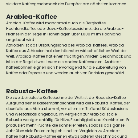
sie dem Kaffeegeschmack der Europäer am nächsten kommen.
Arabica-Kaffee
Arabica-Kaffee wird manchmal auch als Bergkaffee,
Hochlandkaffee oder Java-Kaffee bezeichnet, da die Arabica-
Pflanze in der Regel in Höhenlagen über 1.000 m im Hochland
angebaut wird.
Äthiopien ist das Ursprungsland des Arabica-Kaffees. Arabica-
Kaffee aus Äthiopien hat den höchsten wirtschaftlichen Wert der
Welt. Arabica-Kaffee hat einen fruchtigen, milden Geschmack und
ist in der Regel etwas teurer als andere Kaffeesorten. Arabica-
Kaffeebohnen eignen sich hervorragend für die Zubereitung von
Kaffee oder Espresso und werden auch von Baristas geschätzt.
Robusta-Kaffee
Die zweitbeliebteste Kaffeebohne der Welt ist der Robusta-Kaffee.
Aufgrund seiner Kälteempfindlichkeit wird der Robusta-Kaffee, der
ebenfalls aus Afrika stammt, vor allem im Tiefland Südostasiens
und Westafrikas angebaut. Im Vergleich zur Arabica ist die
Robusta weniger anfällig für Hitze, Feuchtigkeit und Krankheiten. Er
produziert mehr Früchte, die schneller reifen, sodass das ganze
Jahr über viele Ernten möglich sind. Im Vergleich zu Arabica-
Kaffee hat Robusta-Kaffee einen etwas bitteren Geschmack und