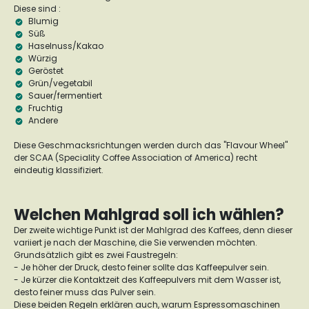
Diese sind :
Blumig
Süß
Haselnuss/Kakao
Würzig
Geröstet
Grün/vegetabil
Sauer/fermentiert
Fruchtig
Andere
Diese Geschmacksrichtungen werden durch das "Flavour Wheel"
der SCAA (Speciality Coffee Association of America) recht
eindeutig klassifiziert.
Welchen Mahlgrad soll ich wählen?
Der zweite wichtige Punkt ist der Mahlgrad des Kaffees, denn dieser
variiert je nach der Maschine, die Sie verwenden möchten.
Grundsätzlich gibt es zwei Faustregeln:
- Je höher der Druck, desto feiner sollte das Kaffeepulver sein.
- Je kürzer die Kontaktzeit des Kaffeepulvers mit dem Wasser ist,
desto feiner muss das Pulver sein.
Diese beiden Regeln erklären auch, warum Espressomaschinen