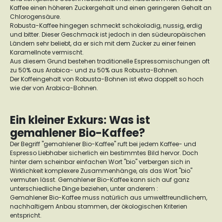
Kaffee einen höheren Zuckergehalt und einen geringeren Gehalt an
Chlorogensäure.
Robusta-Kaffee hingegen schmeckt schokoladig, nussig, erdig
und bitter. Dieser Geschmack ist jedoch in den südeuropäischen
Ländern sehr beliebt, da er sich mit dem Zucker zu einer feinen
Karamellnote vermischt.
Aus diesem Grund bestehen traditionelle Espressomischungen oft
zu 50% aus Arabica- und zu 50% aus Robusta-Bohnen.
Der Koffeingehalt von Robusta-Bohnen ist etwa doppelt so hoch
wie der von Arabica-Bohnen.
Ein kleiner Exkurs: Was ist
gemahlener Bio-Kaffee?
Der Begriff "gemahlener Bio-Kaffee" ruft bei jedem Kaffee- und
Espresso Liebhaber sicherlich ein bestimmtes Bild hervor. Doch
hinter dem scheinbar einfachen Wort "bio" verbergen sich in
Wirklichkeit komplexere Zusammenhänge, als das Wort "bio"
vermuten lässt. Gemahlener Bio-Kaffee kann sich auf ganz
unterschiedliche Dinge beziehen, unter anderem :
Gemahlener Bio-Kaffee muss natürlich aus umweltfreundlichem,
nachhaltigem Anbau stammen, der ökologischen Kriterien
entspricht.