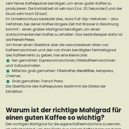
sehr feines Kaffeepulver benötigen, um einen guten Kaffee zu
produzieren. Die Kontaktzeit ist sehr kurz (ca. 20 Sekunden) und der
Druck sehr hoch (9 bar).
Im Umkehrschluss bedeutet dies, dass Full-Dip-Verfahren - also
Verfahren, bei denen Kaffee längere Zeit mit Wasser in Berührung
kommt - einen groben Mahlgrad benötigen, um einen
wohlschmeckenden Kaffee zu erhalten. Das beste Beispiel dafür ist
die
French Press
.
Um Ihnen einen Überblick über die verschiedenen Arten von
Kaffeemaschinen und den von ihnen benötigten Feinheitsgrad
des Kaffeemehls zu geben, hier eine kleine Liste:
fein gemahlen: Espressomaschinen, Filterkaffeemaschinen
und Vollautomaten.
Mittel bis grob gemahlen: Filterkaffee,
Handfilter
, Aeropress,
Chemex.
Grob gemahlen: French Press.
Die Oberfläche des Kaffeepulvers bestimmt die Stärke der
Extraktion.
Warum ist der richtige Mahlgrad für
einen guten Kaffee so wichtig?
Den richtigen Mahlgrad für die eigene Kaffeemaschine zu kennen,