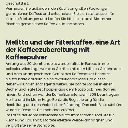
geschützt ist.
Vermeiden Sie außerdem den Kauf von großen Packungen
gemahlenen Kaffees und entscheiden Sie sich stattdessen für
kleinere Packungen und kaufen Sie öfter ein, damit Sie immer
frischen gemahlenen Kaffee zu Hause haben.
Melitta und der Filterkaffee, eine Art
der Kaffeezubereitung mit
Kaffeepulver
Anfang des 20. Jahrhunderts wurde Kaffee in Europa immer
beliebter. Allerdings war das Getränk mit dem bitteren Geschmack
und dem unangenehmen Gefühl des Kaffeesatzes behaftet.
Melitta hatte daraufhin eine revolutionäre Idee, um diesen
Nebenwirkungen entgegenzuwirken. Sie bohrte Löcher in einen
Becher und legte Löschpapier aus dem Notizblock ihres Sohnes
hinein. Und schon war der Kaffeefilter erfunden. 1908 beantragten
Melitta und ihr Mann Hugo Bentz die Registrierung für die
Herstellung und den Vertrieb ihrer Erfindung. Das erste Verkaufsbüro
wurde in Dresden, Deutschland, eröffnet.
Im Laufe der Jahre entwickelte Melitta immer mehr Produkte für
Küche und Haushalt, startete effektive Werbekampagnen und
vergrößerte seine Standorte.