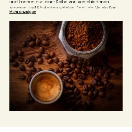
und können aus einer Reihe von verschiedenen
Aromen und Röstarten wählen.
Egal, ob Sie ein Fan
Mehr anzeigen
von Filtermaschinen, italienischen Kaffeemaschinen,
Kolbenkaffeemaschinen (auch bekannt als French
Press) oder anderen Geräten sind, gemahlener
Kaffee ist immer eine notwendige Komponente.
Hier
erklären wir Ihnen auch, warum der richtige Mahlgrad
für den perfekten Kaffeegenuss entscheidend ist.
Finden Sie hier Ihre nächste Lieblingsrösterei, egal ob
aus Italien, Deutschland oder Frankreich.