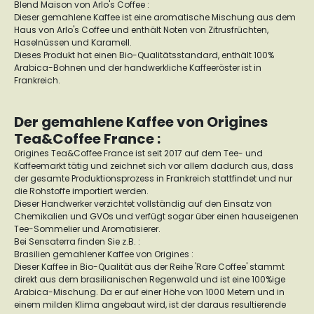
Blend Maison von Arlo's Coffee :
Dieser gemahlene Kaffee ist eine aromatische Mischung aus dem
Haus von Arlo's Coffee und enthält Noten von Zitrusfrüchten,
Haselnüssen und Karamell.
Dieses Produkt hat einen Bio-Qualitätsstandard, enthält 100%
Arabica-Bohnen und der handwerkliche Kaffeeröster ist in
Frankreich.
Der gemahlene Kaffee von Origines
Tea&Coffee France :
Origines Tea&Coffee France ist seit 2017 auf dem Tee- und
Kaffeemarkt tätig und zeichnet sich vor allem dadurch aus, dass
der gesamte Produktionsprozess in Frankreich stattfindet und nur
die Rohstoffe importiert werden.
Dieser Handwerker verzichtet vollständig auf den Einsatz von
Chemikalien und GVOs und verfügt sogar über einen hauseigenen
Tee-Sommelier und Aromatisierer.
Bei Sensaterra finden Sie z.B. :
Brasilien gemahlener Kaffee von Origines :
Dieser Kaffee in Bio-Qualität aus der Reihe 'Rare Coffee' stammt
direkt aus dem brasilianischen Regenwald und ist eine 100%ige
Arabica-Mischung. Da er auf einer Höhe von 1000 Metern und in
einem milden Klima angebaut wird, ist der daraus resultierende