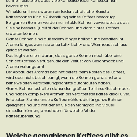
schnell feststellen, dass viele Kaffeeliebhaber Kaffeebohnen
bevorzugen.
Wir erklären Ihnen, warum ein leidenschaftlicher Barista
Kaffeebohnen für die Zubereitung seines Kaffees bevorzugt.
Bei ganzen Bohnen werden nur intakte Bohnen verwendet, so dass
Sie eine bessere Qualität der Bohnen und damit Ihres Kaffees
erwarten können.
Ganze Bohnen sind außerdem länger haltbar und behalten ihr
Aroma länger, wenn sie unter Luft-, Licht- und Wärmeausschluss
gelagert werden.
Das liegt vor allem daran, dass ganze Bohnen noch über eine
Schicht Kaffeeöl verfügen, die den Verlust von Geschmack und
Aroma verlangsamt.
Der Abbau des Aromas beginnt bereits beim Rösten des Kaffees,
wird aber nicht beschleunigt, wenn die Bohnen ganz sind und
keine weiteren Verarbeitungsschritte durchlaufen haben.
Ganze Bohnen behalten daher den größten Teil ihres Geschmacks
und haben komplexere Aromen als verarbeiteter Kaffee, also Pulver.
Entdecken Sie hier unsere
Kaffeemühlen
, die für ganze Bohnen
geeignet sind und mit denen Sie den Mahlgrad individuell
einstellen können, je nachdem für welche Art der
Kaffeezubereitung.
Welche gemahlenen Kaffees gibt es