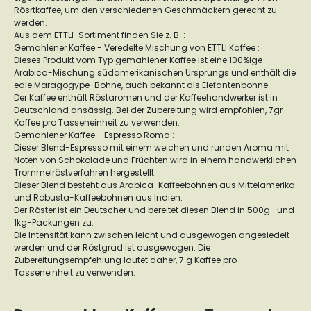
Rösrtkaffee, um den verschiedenen Geschmäckern gerecht zu
werden.
Aus dem ETTLI-Sortiment finden Sie z. B. :
Gemahlener Kaffee - Veredelte Mischung von ETTLI Kaffee :
Dieses Produkt vom Typ gemahlener Kaffee ist eine 100%ige
Arabica-Mischung südamerikanischen Ursprungs und enthält die
edle Maragogype-Bohne, auch bekannt als Elefantenbohne.
Der Kaffee enthält Röstaromen und der Kaffeehandwerker ist in
Deutschland ansässig. Bei der Zubereitung wird empfohlen, 7gr
Kaffee pro Tasseneinheit zu verwenden.
Gemahlener Kaffee - Espresso Roma :
Dieser Blend-Espresso mit einem weichen und runden Aroma mit
Noten von Schokolade und Früchten wird in einem handwerklichen
Trommelröstverfahren hergestellt.
Dieser Blend besteht aus Arabica-Kaffeebohnen aus Mittelamerika
und Robusta-Kaffeebohnen aus Indien.
Der Röster ist ein Deutscher und bereitet diesen Blend in 500g- und
1kg-Packungen zu.
Die Intensität kann zwischen leicht und ausgewogen angesiedelt
werden und der Röstgrad ist ausgewogen. Die
Zubereitungsempfehlung lautet daher, 7 g Kaffee pro
Tasseneinheit zu verwenden.