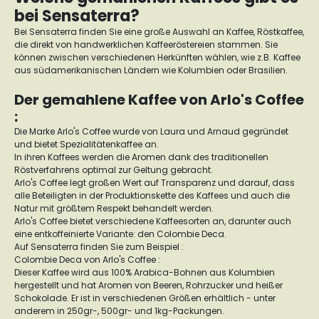
bei Sensaterra?
Bei Sensaterra finden Sie eine große Auswahl an Kaffee, Röstkaffee,
die direkt von handwerklichen Kaffeeröstereien stammen. Sie
können zwischen verschiedenen Herkünften wählen, wie z.B. Kaffee
aus südamerikanischen Ländern wie Kolumbien oder Brasilien.
Der gemahlene Kaffee von Arlo's Coffee
:
Die Marke Arlo's Coffee wurde von Laura und Arnaud gegründet
und bietet Spezialitätenkaffee an.
In ihren Kaffees werden die Aromen dank des traditionellen
Röstverfahrens optimal zur Geltung gebracht.
Arlo's Coffee legt großen Wert auf Transparenz und darauf, dass
alle Beteiligten in der Produktionskette des Kaffees und auch die
Natur mit größtem Respekt behandelt werden.
Arlo's Coffee bietet verschiedene Kaffeesorten an, darunter auch
eine entkoffeinierte Variante: den Colombie Deca.
Auf Sensaterra finden Sie zum Beispiel :
Colombie Deca von Arlo's Coffee :
Dieser Kaffee wird aus 100% Arabica-Bohnen aus Kolumbien
hergestellt und hat Aromen von Beeren, Rohrzucker und heißer
Schokolade. Er ist in verschiedenen Größen erhältlich - unter
anderem in 250gr-, 500gr- und 1kg-Packungen.