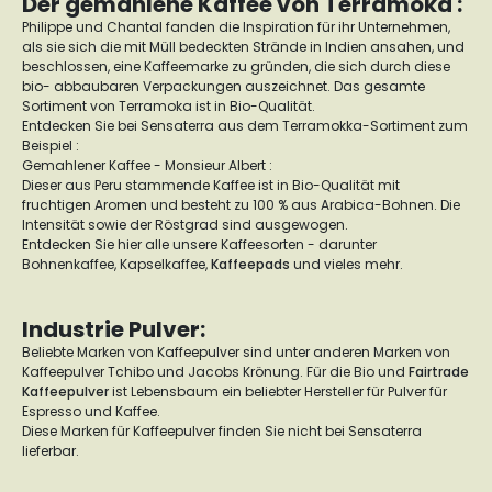
Der gemahlene Kaffee von Terramoka :
Philippe und Chantal fanden die Inspiration für ihr Unternehmen,
als sie sich die mit Müll bedeckten Strände in Indien ansahen, und
beschlossen, eine Kaffeemarke zu gründen, die sich durch diese
bio- abbaubaren Verpackungen auszeichnet. Das gesamte
Sortiment von Terramoka ist in Bio-Qualität.
Entdecken Sie bei Sensaterra aus dem Terramokka-Sortiment zum
Beispiel :
Gemahlener Kaffee - Monsieur Albert :
Dieser aus Peru stammende Kaffee ist in Bio-Qualität mit
fruchtigen Aromen und besteht zu 100 % aus Arabica-Bohnen. Die
Intensität sowie der Röstgrad sind ausgewogen.
Entdecken Sie hier alle unsere Kaffeesorten - darunter
Bohnenkaffee, Kapselkaffee,
Kaffeepads
und vieles mehr.
Industrie Pulver:
Beliebte Marken von Kaffeepulver sind unter anderen Marken von
Kaffeepulver Tchibo und Jacobs Krönung. Für die Bio und
Fairtrade
Kaffeepulver
ist Lebensbaum ein beliebter Hersteller für Pulver für
Espresso und Kaffee.
Diese Marken für Kaffeepulver finden Sie nicht bei Sensaterra
lieferbar.