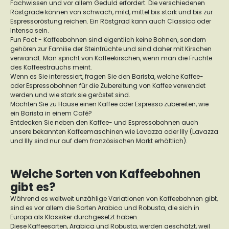
Fachwissen und vor allem Geduld erfordert. Die verschiedenen
Röstgrade können von schwach, mild, mittel bis stark und bis zur
Espressoröstung reichen. Ein Röstgrad kann auch Classico oder
Intenso sein.
Fun Fact - Kaffeebohnen sind eigentlich keine Bohnen, sondern
gehören zur Familie der Steinfrüchte und sind daher mit Kirschen
verwandt. Man spricht von Kaffeekirschen, wenn man die Früchte
des Kaffeestrauchs meint.
Wenn es Sie interessiert, fragen Sie den Barista, welche Kaffee-
oder Espressobohnen für die Zubereitung von Kaffee verwendet
werden und wie stark sie geröstet sind.
Möchten Sie zu Hause einen Kaffee oder Espresso zubereiten, wie
ein Barista in einem Café?
Entdecken Sie neben den Kaffee- und Espressobohnen auch
unsere bekannten Kaffeemaschinen wie Lavazza oder Illy (Lavazza
und Illy sind nur auf dem französischen Markt erhältlich).
Welche Sorten von Kaffeebohnen
gibt es?
Während es weltweit unzählige Variationen von Kaffeebohnen gibt,
sind es vor allem die Sorten Arabica und Robusta, die sich in
Europa als Klassiker durchgesetzt haben.
Diese Kaffeesorten, Arabica und Robusta, werden geschätzt, weil