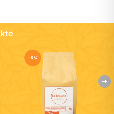
kte
-5 %
-5 