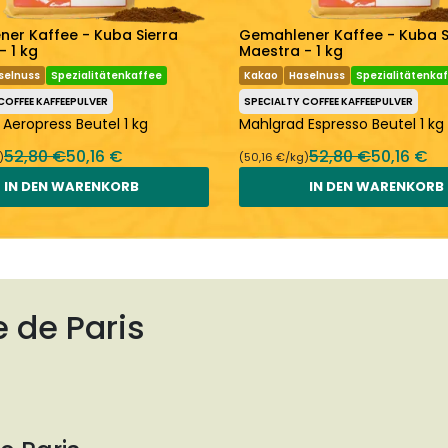
er Kaffee - Kuba Sierra
Gemahlener Kaffee - Kuba S
- 1 kg
Maestra - 1 kg
selnuss
Spezialitätenkaffee
Kakao
Haselnuss
Spezialitätenka
COFFEE KAFFEEPULVER
SPECIALTY COFFEE KAFFEEPULVER
Aeropress Beutel 1 kg
Mahlgrad Espresso Beutel 1 kg
52,80 €
50,16 €
52,80 €
50,16 €
)
(50,16 €/kg)
IN DEN WARENKORB
IN DEN WARENKORB
e de Paris