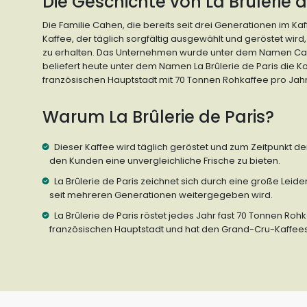
Die Geschichte von La Brûlerie d
Die Familie Cahen, die bereits seit drei Generationen im Kaff
Kaffee, der täglich sorgfältig ausgewählt und geröstet wird
zu erhalten. Das Unternehmen wurde unter dem Namen Ca
beliefert heute unter dem Namen La Brûlerie de Paris die 
französischen Hauptstadt mit 70 Tonnen Rohkaffee pro Jahr
Warum La Brûlerie de Paris?
Dieser Kaffee wird täglich geröstet und zum Zeitpunkt d
den Kunden eine unvergleichliche Frische zu bieten.
La Brûlerie de Paris zeichnet sich durch eine große Leiden
seit mehreren Generationen weitergegeben wird.
La Brûlerie de Paris röstet jedes Jahr fast 70 Tonnen Roh
französischen Hauptstadt und hat den Grand-Cru-Kaffeese