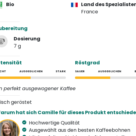
Bio
Land des Spezialiste
France
ubereitung
Dosierung
7 g
ntensität
Röstgrad
ICHT
AUSGEGLICHEN
STARK
SAUER
AUSGEGLICHEN
in perfekt ausgewogener Kaffee
risch geröstet
arum hat sich Camille für dieses Produkt entschied
Hochwertige Qualität
Ausgewählt aus den besten Kaffeebohnen