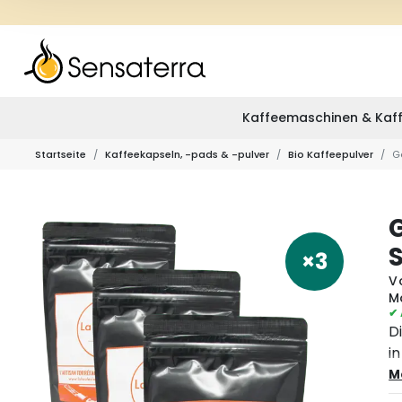
Kaffeemaschinen & Kaff
Startseite
Kaffeekapseln, -pads & -pulver
Bio Kaffeepulver
G
×3
V
M
✔ 
D
in
f
M