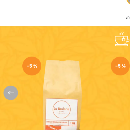
En
-5 %
-5 %