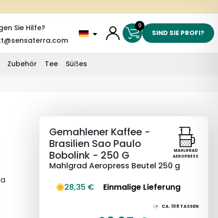
0
gen Sie Hilfe?
SIND SIE PROFI?
kt@sensaterra.com
Zubehör
Tee
Süẞes
Gemahlener Kaffee -
Brasilien Sao Paulo
MAHLGRAD
Bobolink - 250 G
AEROPRESS
Mahlgrad Aeropress Beutel 250 g
ca
28,35 €
Einmalige Lieferung
n
.
CA.
108
TASSEN