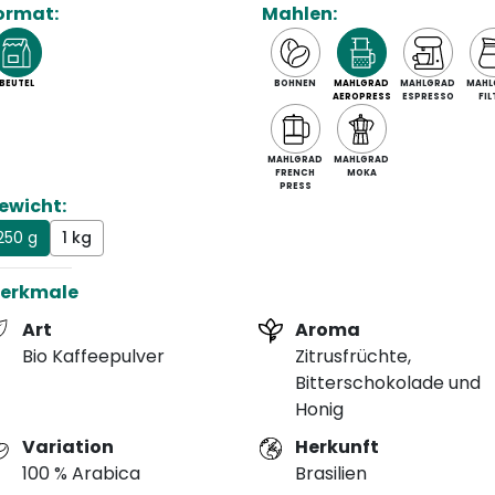
ormat:
Mahlen:
BEUTEL
BOHNEN
MAHLGRAD
MAHLGRAD
MAHL
AEROPRESS
ESPRESSO
FIL
MAHLGRAD
MAHLGRAD
FRENCH
MOKA
PRESS
ewicht:
250 g
1 kg
erkmale
Art
Aroma
Bio Kaffeepulver
Zitrusfrüchte,
Bitterschokolade und
Honig
Variation
Herkunft
100 % Arabica
Brasilien