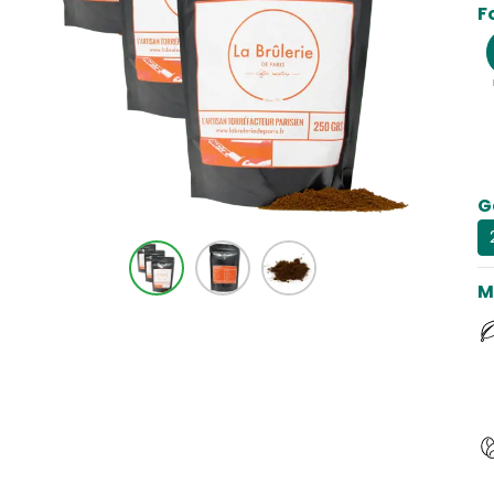
F
G
M