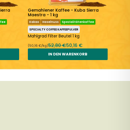
ierra
Gemahlener Kaffee - Kuba Sierra
Gemah
Maestra - 1 kg
Maestr
ffee
Kakao
Haselnuss
Spezialitätenkaffee
Kakao
SPECIALTY COFFEE KAFFEEPULVER
SPECIAL
Mahlgrad Filter Beutel 1 kg
Mahlgr
52,80 €
50,16 €
(50,16 €/kg)
(50,16 €
IN DEN WARENKORB