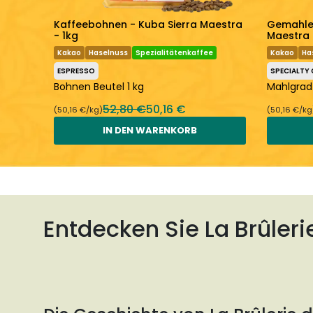
 Sao
Kaffeebohnen - Kuba Sierra Maestra
Gemahlen
- 1kg
Maestra 
Kakao
Haselnuss
Spezialitätenkaffee
Kakao
Ha
ESPRESSO
SPECIALTY 
el 1
Bohnen Beutel 1 kg
Mahlgrad 
52,80 €
50,16 €
(50,16 €/kg)
(50,16 €/kg
IN DEN WARENKORB
Entdecken Sie La Brûleri