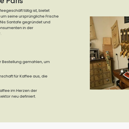
e Paris
eegeschäft tätig ist, bietet
, um seine ursprüngliche Frische
fés Santafe gegründet und
Konsumenten in der
.
er Bestellung gemahlen, um
schaft für Kaffee aus, die
kaffee im Herzen der
ktor neu definiert.