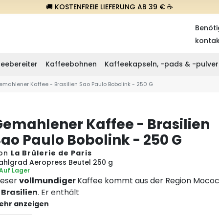
🚚 KOSTENFREIE LIEFERUNG AB 39 € ☕
Benöti
konta
eebereiter
Kaffeebohnen
Kaffeekapseln, -pads & -pulver
emahlener Kaffee - Brasilien Sao Paulo Bobolink - 250 G
Gemahlener Kaffee - Brasilien
Sao Paulo Bobolink - 250 G
on
La Brûlerie de Paris
ahlgrad Aeropress Beutel 250 g
Auf Lager
ieser
vollmundiger
Kaffee kommt aus der Region Moco
Brasilien
. Er enthält
eine
Noten
von
Bienenwachs
,
Kakao
und
Zitrusfrüchte
ehr anzeigen