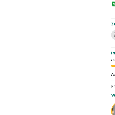
Z
I
LE
E
F
W