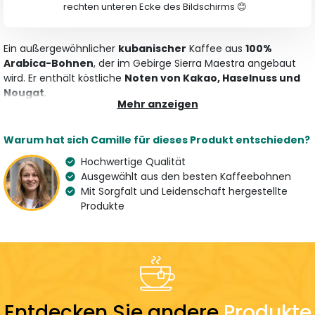
rechten unteren Ecke des Bildschirms 😊
Ein außergewöhnlicher
kubanischer
Kaffee aus
100%
Arabica-Bohnen
, der im Gebirge Sierra Maestra angebaut
wird. Er enthält köstliche
Noten von Kakao, Haselnuss und
Nougat
.
Mehr anzeigen
Merkmale
Warum hat sich Camille für dieses Produkt entschieden?
Art
Aroma
Specialty Coffee
Kakao, Haselnuss und
Hochwertige Qualität
Kaffeepulver
Nougat
Ausgewählt aus den besten Kaffeebohnen
Mit Sorgfalt und Leidenschaft hergestellte
Variation
Herkunft
Produkte
100 % Arabica
Kuba
Spezialitätenkaffee
Land des Spezialisten
France
Zubereitung
Dosierung
Entdecken Sie andere
Produkte