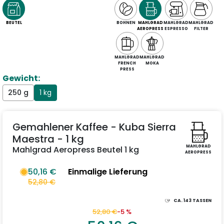
BEUTEL
BOHNEN
MAHLGRAD
MAHLGRAD
MAHLGRAD
AEROPRESS
ESPRESSO
FILTER
MAHLGRAD
MAHLGRAD
FRENCH
MOKA
PRESS
Gewicht:
250 g
1 kg
Gemahlener Kaffee - Kuba Sierra
Maestra - 1 kg
MAHLGRAD
Mahlgrad Aeropress Beutel 1 kg
AEROPRESS
50,16 €
Einmalige Lieferung
52,80 €
CA.
143
TASSEN
52,80 €
-5 %