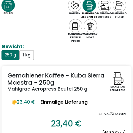
BEUTEL
BOHNEN
MAHLGRAD
MAHLGRAD
MAHLGRAD
AEROPRESS
ESPRESSO
FILTER
MAHLGRAD
MAHLGRAD
FRENCH
MOKA
PRESS
Gewicht:
250 g
1 kg
Gemahlener Kaffee - Kuba Sierra
Maestra - 250g
MAHLGRAD
Mahlgrad Aeropress Beutel 250 g
AEROPRESS
23,40 €
Einmalige Lieferung
CA.
72
TASSEN
23,40 €
(46,80 €/kg)