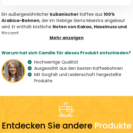
Ein außergewöhnlicher
kubanischer
Kaffee aus
100%
Arabica-Bohnen
, der im Gebirge Sierra Maestra angebaut
wird. Er enthält köstliche
Noten von Kakao, Haselnuss und
Nougat
.
Mehr anzeigen
Merkmale
Warum hat sich Camille für dieses Produkt entschieden?
Art
Aroma
Specialty Coffee
Kakao, Haselnuss und
Hochwertige Qualität
Kaffeepulver
Nougat
Ausgewählt aus den besten Kaffeebohnen
Mit Sorgfalt und Leidenschaft hergestellte
Variation
Herkunft
Produkte
100 % Arabica
Kuba
Spezialitätenkaffee
Land des Spezialisten
France
Zubereitung
Dosierung
Entdecken Sie andere
Produkte
7 g