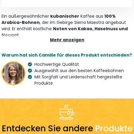
Ein außergewöhnlicher
kubanischer
Kaffee aus
100%
Arabica-Bohnen
, der im Gebirge Sierra Maestra angebaut
wird. Er enthält köstliche
Noten von Kakao, Haselnuss und
Nougat
.
Mehr anzeigen
Merkmale
Warum hat sich Camille für dieses Produkt entschieden?
Art
Aroma
Specialty Coffee
Kakao, Haselnuss und
Hochwertige Qualität
Kaffeepulver
Nougat
Ausgewählt aus den besten Kaffeebohnen
Mit Sorgfalt und Leidenschaft hergestellte
Variation
Herkunft
Produkte
100 % Arabica
Kuba
Spezialitätenkaffee
Land des Spezialisten
France
Zubereitung
Dosierung
Entdecken Sie andere
Produkte
7 g