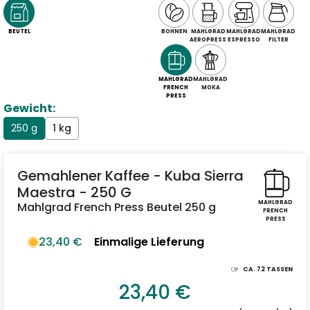
BEUTEL
BOHNEN
MAHLGRAD
MAHLGRAD
MAHLGRAD
AEROPRESS
ESPRESSO
FILTER
MAHLGRAD
MAHLGRAD
FRENCH
MOKA
PRESS
Gewicht:
250 g
1 kg
Gemahlener Kaffee - Kuba Sierra
Maestra - 250 G
MAHLGRAD
Mahlgrad French Press Beutel 250 g
FRENCH
PRESS
23,40 €
Einmalige Lieferung
CA.
72
TASSEN
23,40 €