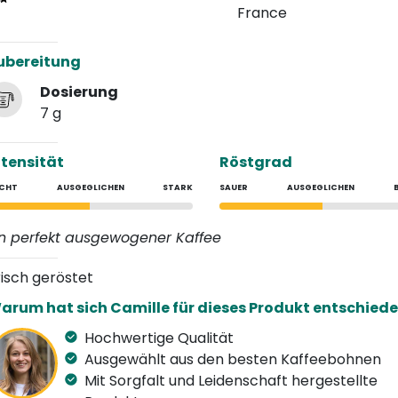
France
ubereitung
Dosierung
7 g
ntensität
Röstgrad
ICHT
AUSGEGLICHEN
STARK
SAUER
AUSGEGLICHEN
in perfekt ausgewogener Kaffee
risch geröstet
arum hat sich Camille für dieses Produkt entschied
Hochwertige Qualität
Ausgewählt aus den besten Kaffeebohnen
Mit Sorgfalt und Leidenschaft hergestellte