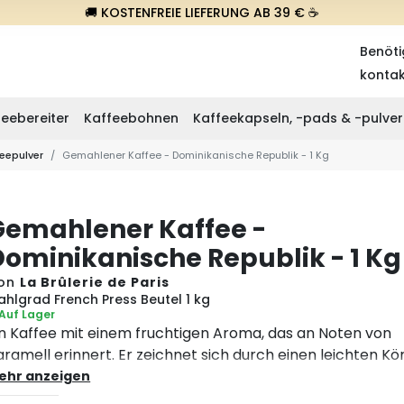
🚚 KOSTENFREIE LIEFERUNG AB 39 € ☕
Benöti
konta
eebereiter
Kaffeebohnen
Kaffeekapseln, -pads & -pulver
eepulver
Gemahlener Kaffee - Dominikanische Republik - 1 Kg
Gemahlener Kaffee -
Dominikanische Republik - 1 Kg
on
La Brûlerie de Paris
ahlgrad French Press Beutel 1 kg
Auf Lager
in Kaffee mit einem fruchtigen Aroma, das an Noten von
aramell erinnert. Er zeichnet sich durch einen leichten Kö
it lebhaften Noten von grünem Apfel und gelber Zitrone 
ehr anzeigen