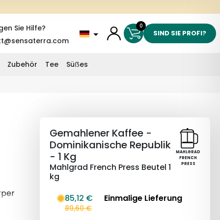
0
gen Sie Hilfe?
SIND SIE PROFI?
kt@sensaterra.com
Zubehör
Tee
Süẞes
Gemahlener Kaffee -
Dominikanische Republik
MAHLGRAD
- 1 Kg
FRENCH
PRESS
Mahlgrad French Press Beutel 1
kg
rper
85,12 €
Einmalige Lieferung
aus.
89,60 €