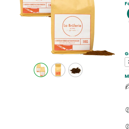
F
G
M