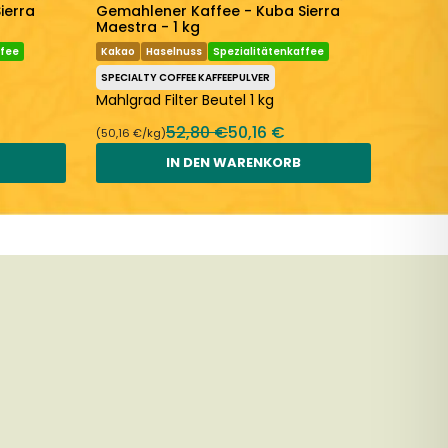
ierra
Gemahlener Kaffee - Kuba Sierra
Gemah
Maestra - 1 kg
Maestr
ffee
Kakao
Haselnuss
Spezialitätenkaffee
Kakao
SPECIALTY COFFEE KAFFEEPULVER
SPECIAL
Mahlgrad Filter Beutel 1 kg
Mahlgr
52,80 €
50,16 €
(50,16 €/kg)
(50,16 €
IN DEN WARENKORB