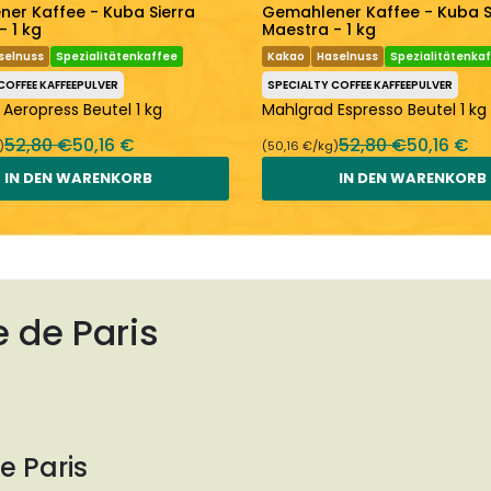
er Kaffee - Kuba Sierra
Gemahlener Kaffee - Kuba S
- 1 kg
Maestra - 1 kg
selnuss
Spezialitätenkaffee
Kakao
Haselnuss
Spezialitätenka
COFFEE KAFFEEPULVER
SPECIALTY COFFEE KAFFEEPULVER
Aeropress Beutel 1 kg
Mahlgrad Espresso Beutel 1 kg
52,80 €
50,16 €
52,80 €
50,16 €
)
(50,16 €/kg)
IN DEN WARENKORB
IN DEN WARENKORB
e de Paris
e Paris