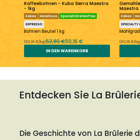
 Sao
Kaffeebohnen - Kuba Sierra Maestra
Gemahlen
- 1kg
Maestra 
Kakao
Haselnuss
Spezialitätenkaffee
Kakao
Ha
ESPRESSO
SPECIALTY 
el 1
Bohnen Beutel 1 kg
Mahlgrad 
52,80 €
50,16 €
(50,16 €/kg)
(50,16 €/kg
IN DEN WARENKORB
Entdecken Sie La Brûleri
Die Geschichte von La Brûlerie d