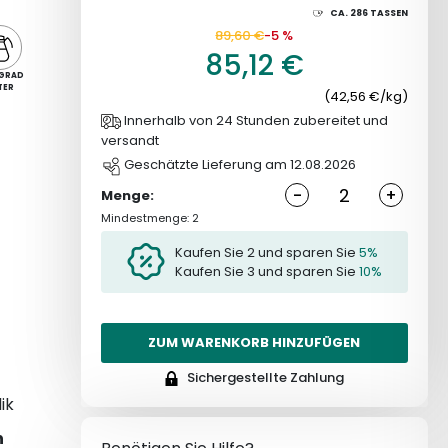
CA.
286
TASSEN
89,60 €
-5 %
85,12 €
GRAD
TER
(42,56 €/kg)
Innerhalb von 24 Stunden zubereitet und
versandt
Geschätzte Lieferung am 12.08.2026
-
+
Menge:
Mindestmenge: 2
Kaufen Sie 2 und sparen Sie
5%
Kaufen Sie 3 und sparen Sie
10%
ZUM WARENKORB HINZUFÜGEN
Sichergestellte Zahlung
ik
n