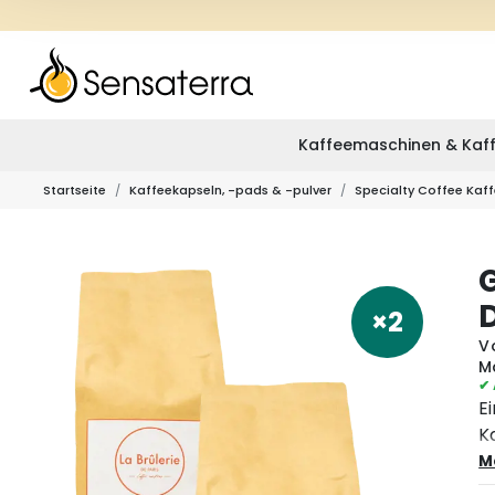
Kaffeemaschinen & Kaff
Startseite
Kaffeekapseln, -pads & -pulver
Specialty Coffee Kaff
×2
V
M
✔ 
E
K
m
M