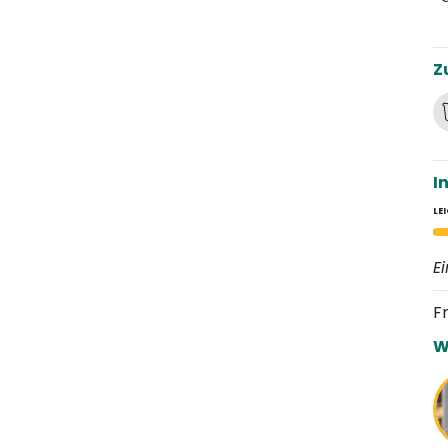
Z
I
LE
E
F
W