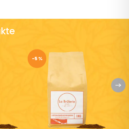
kte
-5 %
-5 