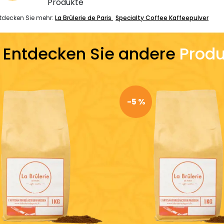
Produkte
tdecken Sie mehr:
La Brûlerie de Paris
Specialty Coffee Kaffeepulver
Entdecken Sie andere
Produ
-5 %