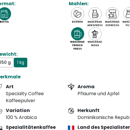
ormat:
Mahlen:
BEUTEL
BOHNEN
MAHLGRAD
MAHLGRAD
MAHL
AEROPRESS
ESPRESSO
FIL
MAHLGRAD
MAHLGRAD
FRENCH
MOKA
PRESS
ewicht:
250 g
1 kg
erkmale
Art
Aroma
Specialty Coffee
Pflaume und Apfel
Kaffeepulver
Variation
Herkunft
100 % Arabica
Dominikanische Republ
Spezialitätenkaffee
Land des Spezialiste