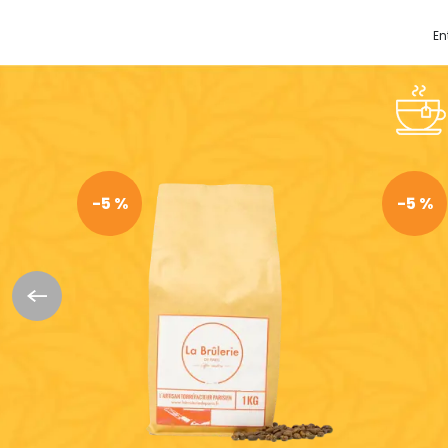
En
-5 %
-5 %