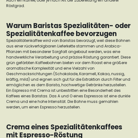
Auch ein Kaffee, oder je nach Art der Zubereitung ein anderer
Röstgrad.
Warum Baristas Spezialitäten- oder
Spezialitätenkaffee bevorzugen
Spezialitätenkaffee wird von Baristas bevorzugt, weil diese Bohnen
aus einer rückverfolgbaren Lieferkette stammen und Arabica-
Pflanzen mit besonderer Sorgfalt angebaut werden, was eine
handwerkliche Verarbeitung und präzise Röstung garantiert. Diese
grün gefärbten Kaffeebohnen bieten vor dem Roast eine größere
aromatische Komplexität und eine Vielzahl von
Geschmacksrichtungen (Schokolade, Karamell, Kakao, nussig,
kräftig, mild) und eignen sich gut für die Extraktion durch Filter und
ermöglichen es dem Barista, hochwertige Getränke herzustellen.
Ein Espresso mit Crema ist unbestritten eine Besonderheit des
Kaffees eines Baristas. Das A und O eines Espressos ist eine dunkle
Crema und eine hohe Intensität. Die Bohne muss gemahlen
werden, um einen Espresso herzustellen.
Crema eines Spezialitätenkaffees
mit Espresso-Röstung