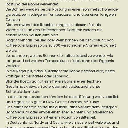
Röstung der Bohne verwendet.
Die Bohnen werden bei der Röstung in einer Trommel schonender
geröstet, bei niedrigeren Temperaturen und über einen längeren
Zeitraum.
Die Innenwand des Roasters fungiert in diesem Fall als
Wärmeleiter an den Kaffeebohnen. Dadurch werden die
schädlichen Säuren eliminiert.
Sogar mehr als bei Bier oder Wein können bei der Röstung von
Kaffee oder Espresso bis zu 800 verschiedene Aromen extrahiert
werden.
Je nachdem, welche Bohnen die Kaffeerösterei verwendet, wie
lange und bei welcher Temperatur er röstet, kann das Ergebnis
variieren.
In der Regel gilt, dass je kräftiger die Bohne geröstet wird, desto
kräftiger ist der Kaffee oder Espresso.
Blonder Röstgrad hat eine hellere Bohne, einen leichten
Geschmack, etwas Säure, aber nicht bitter, und leichte
Schokoladennoten.
In den skandinavischen Ländern ist diese Röstung weit verbreitet
und eignet sich gut für Slow Coffee, Chemex, V60 usw.
Eine milde kastanienbraune dunkle Farbe verleiht dem Röstgrad
Light Medium oder Amber einen eher leichten und säuerlichen
Kaffee oder Espresso mit einem Hauch von Bitterkeit.
In Deutschland, Nord- und Ostfrankreich ist sie weit verbreitet und
eignet sich hervorragend für den Einsatz von Filterkaffee und den