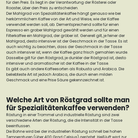
für den Preis. Es liegt in der Verantwortung der Rösterei oder
Roaster, über den Preis zu entscheiden.
Der Mahlgrad von Spezialitätenkaffee hängt genauso wie bei
herkömmlichem Kaffee von der Art und Weise, wie der Kaffee
verwendet werden soll, ab. Dementsprechend sollte für einen
Espresso ein grober Mahlgrad gewählt werden und für einen
Filterkaffee ein Mahlgrad, der gröber ist. Generell gilt, je feiner der
Mahlgrad, desto intensiver ist der Geschmack in der Tasse. Es ist
auch wichtig zu beachten, dass der Geschmack in der Tasse
auch intensiver ist, wenn der Kaffee ganz frisch gemahlen wurde.
Dasselbe gilt für den Röstgrad, je dunkler der Röstgrad ist, desto
intensiver und aromatischer ist der Kaffee in der Tasse.
Es gibt auch andere Kaffeesorten als Robusta und Arabica. Die
beliebteste Art ist jedoch Arabica, die durch einen milden
Geschmack und eine Prise Säure gekennzeichnet ist.
Welche Art von Röstgrad sollte man
für Spezialitätenkaffee verwenden?
Röstung in einer Trommel und industrielle Röstung sind zwei
verschiedene Arten der Röstung, die die Intensität in der Tasse
beeinflussen.
Die Bohne wird bei der industriellen Röstung schnell bei hohen
Temperaturen (über 400 Grad Celsius) geröstet. Heißluft wird zur