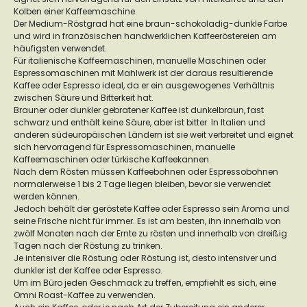
Kolben einer Kaffeemaschine.
Der Medium-Röstgrad hat eine braun-schokoladig-dunkle Farbe
und wird in französischen handwerklichen Kaffeeröstereien am
häufigsten verwendet.
Für italienische Kaffeemaschinen, manuelle Maschinen oder
Espressomaschinen mit Mahlwerk ist der daraus resultierende
Kaffee oder Espresso ideal, da er ein ausgewogenes Verhältnis
zwischen Säure und Bitterkeit hat.
Brauner oder dunkler gebratener Kaffee ist dunkelbraun, fast
schwarz und enthält keine Säure, aber ist bitter. In Italien und
anderen südeuropäischen Ländern ist sie weit verbreitet und eignet
sich hervorragend für Espressomaschinen, manuelle
Kaffeemaschinen oder türkische Kaffeekannen.
Nach dem Rösten müssen Kaffeebohnen oder Espressobohnen
normalerweise 1 bis 2 Tage liegen bleiben, bevor sie verwendet
werden können.
Jedoch behält der geröstete Kaffee oder Espresso sein Aroma und
seine Frische nicht für immer. Es ist am besten, ihn innerhalb von
zwölf Monaten nach der Ernte zu rösten und innerhalb von dreißig
Tagen nach der Röstung zu trinken.
Je intensiver die Röstung oder Röstung ist, desto intensiver und
dunkler ist der Kaffee oder Espresso.
Um im Büro jeden Geschmack zu treffen, empfiehlt es sich, eine
Omni Roast-Kaffee zu verwenden.