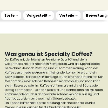
Sorte
Vorgestellt
Vorteile
Bewertung
Was genau ist Specialty Coffee?
Der Kaffee mit der höchsten Premium-Qualität und dem
Geschmack mit der höchsten Komplexität wird als Spezialkaffee
bezeichnet. Je nach Röstung und Zusammensetzung kann der
Kaffee verschiedene Aromen miteinander kombinieren, und ein
Spezialkaffee-Mix besitzt in der Regel auch eine hohe Intensität. Der
Geschmack einer solchen Bohne ist sehr komplex und man kann
sie im Espresso oder im Kaffee nicht nur als mild, viel Säure oder
kräftig schmecken. Je nach Rösterei und Bohne kann ein Mix nach
Karamell oder dunkler Schokolade schmecken oder nussig und
fruchtig zugleich sein, was mehr Säure bedeutet.
Ein Spezialkaffee mit Espressoröstung hat eine sichere, dunkle
Crema, die ein Zeichen für die Qualität der Bohne ist.