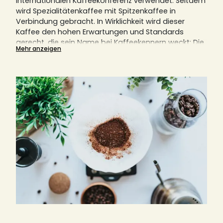
internationalen Kaffeekonferenz verwendet. Seitdem
wird Spezialitätenkaffee mit Spitzenkaffee in
Verbindung gebracht.
In Wirklichkeit wird dieser
Kaffee den hohen Erwartungen und Standards
gerecht, die sein Name bei Kaffeekennern weckt: Die
Mehr anzeigen
Bohnen werden in einer klar definierten,
umweltbewussten Region mit einem einzigartigen
Mikroklima angebaut. Sie werden mit äußerster
Sorgfalt produziert und zubereitet und zeichnen sich
durch eine außergewöhnliche Qualität aus.
Die Qualität von Spezialitätenkaffee wird von
Fachleuten der SCA, der Specialty Coffee
Association, bewertet. Die Bewertungen und
Standards werden von einem Verband festgelegt.
Entdecken Sie hier alle unsere Kaffeespezialitäten
und erfahren Sie in diesem Artikel alles, was Sie über
Spezialitätenkaffee wissen müssen.