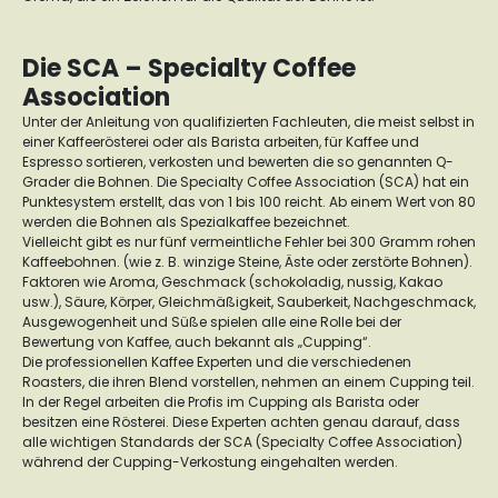
Die SCA – Specialty Coffee
Association
Unter der Anleitung von qualifizierten Fachleuten, die meist selbst in
einer Kaffeerösterei oder als Barista arbeiten, für Kaffee und
Espresso sortieren, verkosten und bewerten die so genannten Q-
Grader die Bohnen. Die Specialty Coffee Association (SCA) hat ein
Punktesystem erstellt, das von 1 bis 100 reicht. Ab einem Wert von 80
werden die Bohnen als Spezialkaffee bezeichnet.
Vielleicht gibt es nur fünf vermeintliche Fehler bei 300 Gramm rohen
Kaffeebohnen. (wie z. B. winzige Steine, Äste oder zerstörte Bohnen).
Faktoren wie Aroma, Geschmack (schokoladig, nussig, Kakao
usw.), Säure, Körper, Gleichmäßigkeit, Sauberkeit, Nachgeschmack,
Ausgewogenheit und Süße spielen alle eine Rolle bei der
Bewertung von Kaffee, auch bekannt als „Cupping“.
Die professionellen Kaffee Experten und die verschiedenen
Roasters, die ihren Blend vorstellen, nehmen an einem Cupping teil.
In der Regel arbeiten die Profis im Cupping als Barista oder
besitzen eine Rösterei. Diese Experten achten genau darauf, dass
alle wichtigen Standards der SCA (Specialty Coffee Association)
während der Cupping-Verkostung eingehalten werden.