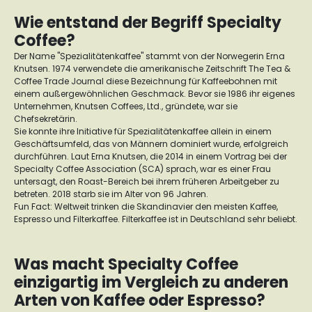
Wie entstand der Begriff Specialty
Coffee?
Der Name "Spezialitätenkaffee" stammt von der Norwegerin Erna
Knutsen. 1974 verwendete die amerikanische Zeitschrift The Tea &
Coffee Trade Journal diese Bezeichnung für Kaffeebohnen mit
einem außergewöhnlichen Geschmack. Bevor sie 1986 ihr eigenes
Unternehmen, Knutsen Coffees, Ltd., gründete, war sie
Chefsekretärin.
Sie konnte ihre Initiative für Spezialitätenkaffee allein in einem
Geschäftsumfeld, das von Männern dominiert wurde, erfolgreich
durchführen. Laut Erna Knutsen, die 2014 in einem Vortrag bei der
Specialty Coffee Association (SCA) sprach, war es einer Frau
untersagt, den Roast-Bereich bei ihrem früheren Arbeitgeber zu
betreten. 2018 starb sie im Alter von 96 Jahren.
Fun Fact: Weltweit trinken die Skandinavier den meisten Kaffee,
Espresso und Filterkaffee. Filterkaffee ist in Deutschland sehr beliebt.
Was macht Specialty Coffee
einzigartig im Vergleich zu anderen
Arten von Kaffee oder Espresso?