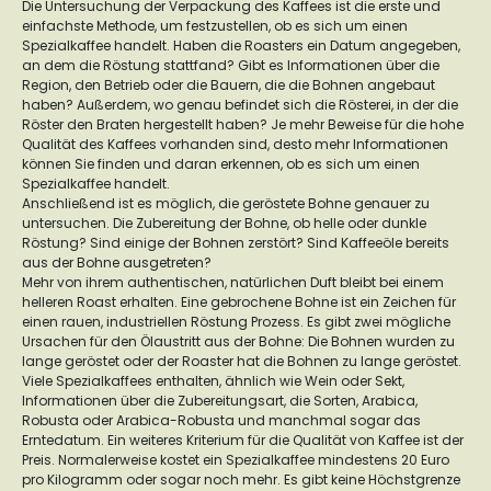
Die Untersuchung der Verpackung des Kaffees ist die erste und
einfachste Methode, um festzustellen, ob es sich um einen
Spezialkaffee handelt. Haben die Roasters ein Datum angegeben,
an dem die Röstung stattfand? Gibt es Informationen über die
Region, den Betrieb oder die Bauern, die die Bohnen angebaut
haben? Außerdem, wo genau befindet sich die Rösterei, in der die
Röster den Braten hergestellt haben? Je mehr Beweise für die hohe
Qualität des Kaffees vorhanden sind, desto mehr Informationen
können Sie finden und daran erkennen, ob es sich um einen
Spezialkaffee handelt.
Anschließend ist es möglich, die geröstete Bohne genauer zu
untersuchen. Die Zubereitung der Bohne, ob helle oder dunkle
Röstung? Sind einige der Bohnen zerstört? Sind Kaffeeöle bereits
aus der Bohne ausgetreten?
Mehr von ihrem authentischen, natürlichen Duft bleibt bei einem
helleren Roast erhalten. Eine gebrochene Bohne ist ein Zeichen für
einen rauen, industriellen Röstung Prozess. Es gibt zwei mögliche
Ursachen für den Ölaustritt aus der Bohne: Die Bohnen wurden zu
lange geröstet oder der Roaster hat die Bohnen zu lange geröstet.
Viele Spezialkaffees enthalten, ähnlich wie Wein oder Sekt,
Informationen über die Zubereitungsart, die Sorten, Arabica,
Robusta oder Arabica-Robusta und manchmal sogar das
Erntedatum. Ein weiteres Kriterium für die Qualität von Kaffee ist der
Preis. Normalerweise kostet ein Spezialkaffee mindestens 20 Euro
pro Kilogramm oder sogar noch mehr. Es gibt keine Höchstgrenze