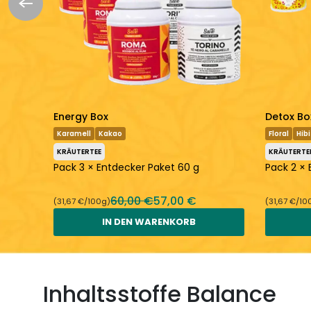
Energy Box
Detox Bo
Karamell
Kakao
Floral
Hib
KRÄUTERTEE
KRÄUTERTE
Pack 3 × Entdecker Paket 60 g
Pack 2 × 
60,00 €
57,00 €
(31,67 €/100g)
(31,67 €/10
IN DEN WARENKORB
Inhaltsstoffe Balance