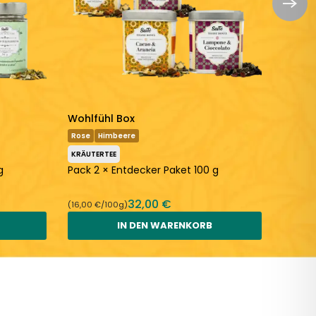
Wohlfühl Box
Somme
Rose
Himbeere
Erdbeer
KRÄUTERTEE
KRÄUTE
g
Pack 2 × Entdecker Paket 100 g
Pack 4
32,00 €
(16,00 €/100g)
(8,00 €
IN DEN WARENKORB