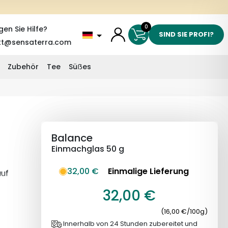
0
gen Sie Hilfe?
SIND SIE PROFI?
kt@sensaterra.com
Zubehör
Tee
Süẞes
Balance
Einmachglas 50 g
32,00 €
Einmalige Lieferung
auf
32,00 €
(16,00 €/100g)
Innerhalb von 24 Stunden zubereitet und