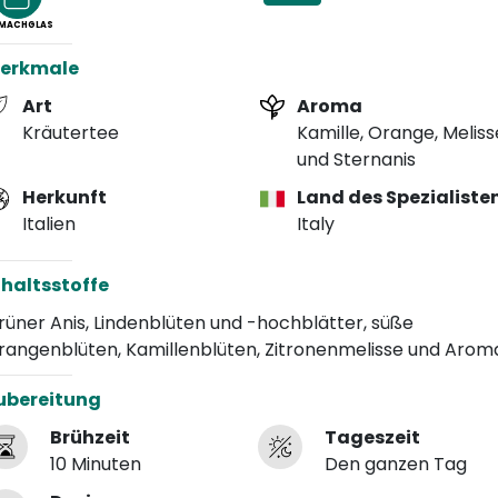
NMACHGLAS
erkmale
Art
Aroma
Kräutertee
Kamille, Orange, Meliss
und Sternanis
Herkunft
Land des Spezialiste
Italien
Italy
nhaltsstoffe
rüner Anis, Lindenblüten und -hochblätter, süße
rangenblüten, Kamillenblüten, Zitronenmelisse und Arom
ubereitung
Brühzeit
Tageszeit
10 Minuten
Den ganzen Tag