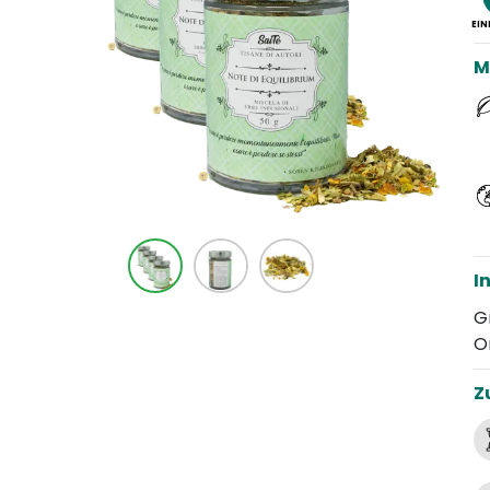
EI
M
I
G
O
Z