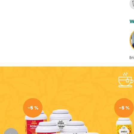
W
En
-5 %
-5 %