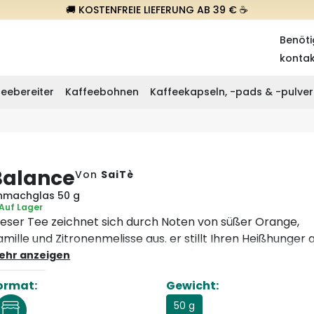
🚚 KOSTENFREIE LIEFERUNG AB 39 € ☕
Benöti
konta
eebereiter
Kaffeebohnen
Kaffeekapseln, -pads & -pulver
Balance
Von
SaiTè
inmachglas 50 g
Auf Lager
ieser Tee zeichnet sich durch Noten von süßer Orange,
amille und Zitronenmelisse aus. er stillt Ihren Heißhunger 
üßes und ist dabei sehr wohltuend. Überzeugen Sie sich
ehr anzeigen
elbst!
ormat:
Gewicht:
50 g