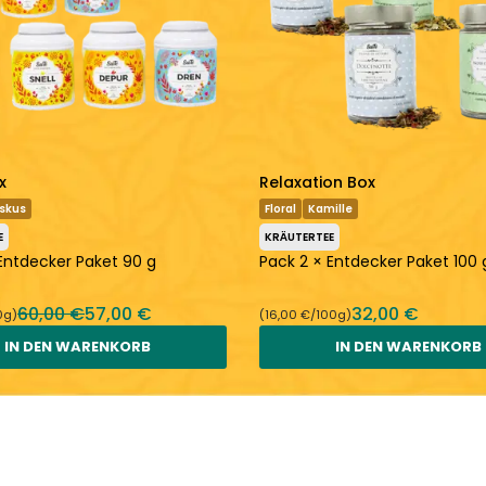
x
Relaxation Box
iskus
Floral
Kamille
E
KRÄUTERTEE
Entdecker Paket 90 g
Pack 2 × Entdecker Paket 100 
60,00 €
57,00 €
32,00 €
0g)
(16,00 €/100g)
IN DEN WARENKORB
IN DEN WARENKORB