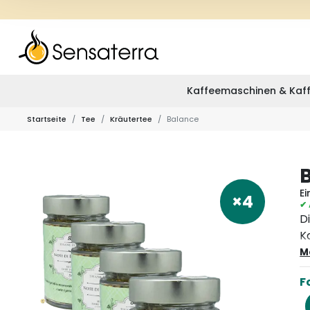
Kaffeemaschinen & Kaff
Startseite
Tee
Kräutertee
Balance
E
×4
✔ 
D
K
S
M
s
F