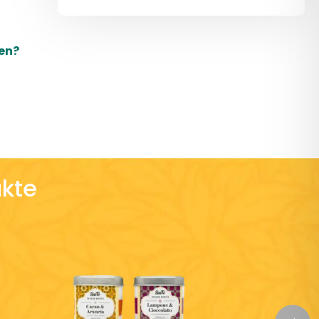
en?
kte