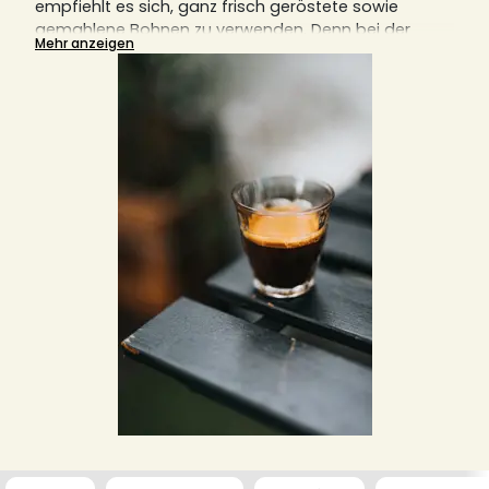
empfiehlt es sich, ganz frisch geröstete sowie
gemahlene Bohnen zu verwenden. Denn bei der
Mehr anzeigen
Zubereitung von Espresso kommt es auf die Details
an, die alle den Geschmack in der Tasse maßgeblich
beeinflussen.
Entdecken Sie hier unsere exquisite Auswahl und
verschiedene Bundle an Bohnen für den perfekten
Espresso.