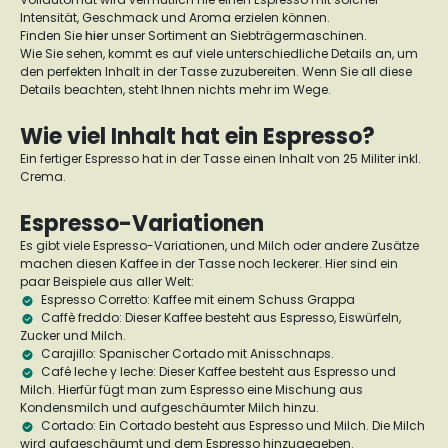
Intensität, Geschmack und Aroma erzielen können.
Finden Sie
hier
unser Sortiment an Siebträgermaschinen.
Wie Sie sehen, kommt es auf viele unterschiedliche Details an, um
den perfekten Inhalt in der Tasse zuzubereiten. Wenn Sie all diese
Details beachten, steht Ihnen nichts mehr im Wege.
Wie viel Inhalt hat ein Espresso?
Ein fertiger Espresso hat in der Tasse einen Inhalt von 25 Militer inkl.
Crema.
Espresso-Variationen
Es gibt viele Espresso-Variationen, und Milch oder andere Zusätze
machen diesen Kaffee in der Tasse noch leckerer. Hier sind ein
paar Beispiele aus aller Welt:
Espresso Corretto:
Kaffee mit einem Schuss Grappa
Caffè freddo:
Dieser Kaffee besteht aus Espresso, Eiswürfeln,
Zucker und Milch.
Carajillo:
Spanischer Cortado mit Anisschnaps.
Café leche y leche:
Dieser Kaffee besteht aus Espresso und
Milch. Hierfür fügt man zum Espresso eine Mischung aus
Kondensmilch und aufgeschäumter Milch hinzu.
Cortado:
Ein Cortado besteht aus Espresso und Milch. Die Milch
wird aufgeschäumt und dem Espresso hinzugegeben.