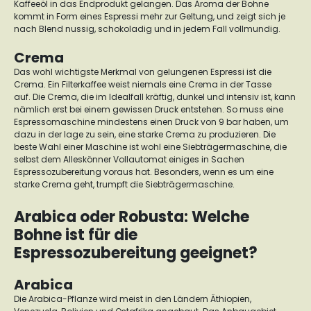
Kaffeeöl in das Endprodukt gelangen. Das Aroma der Bohne
kommt in Form eines Espressi mehr zur Geltung, und zeigt sich je
nach Blend nussig, schokoladig und in jedem Fall vollmundig.
Crema
Das wohl wichtigste Merkmal von gelungenen Espressi ist die
Crema. Ein Filterkaffee weist niemals eine Crema in der Tasse
auf.
Die Crema, die im Idealfall kräftig, dunkel und intensiv ist, kann
nämlich erst bei einem gewissen Druck entstehen.
So muss eine
Espressomaschine mindestens einen Druck von 9 bar haben, um
dazu in der lage zu sein, eine starke Crema zu produzieren. Die
beste Wahl einer Maschine ist wohl eine
Siebträgermaschine
, die
selbst dem Alleskönner Vollautomat einiges in Sachen
Espressozubereitung voraus hat. Besonders, wenn es um eine
starke Crema geht, trumpft die Siebträgermaschine.
Arabica oder Robusta: Welche
Bohne ist für die
Espressozubereitung geeignet?
Arabica
Die Arabica-Pflanze wird meist in den Ländern Äthiopien,