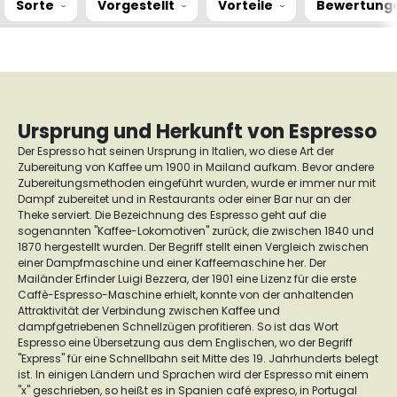
Sorte
Vorgestellt
Vorteile
Bewertung
Ursprung und Herkunft von Espresso
Der Espresso hat seinen Ursprung in Italien, wo diese Art der
Zubereitung von Kaffee um 1900 in Mailand aufkam. Bevor andere
Zubereitungsmethoden eingeführt wurden, wurde er immer nur mit
Dampf zubereitet und in Restaurants oder einer Bar nur an der
Theke serviert.
Die Bezeichnung des Espresso geht auf die
sogenannten "Kaffee-Lokomotiven" zurück, die zwischen 1840 und
1870 hergestellt wurden. Der Begriff stellt einen Vergleich zwischen
einer Dampfmaschine und einer Kaffeemaschine her.
Der
Mailänder Erfinder Luigi Bezzera, der 1901 eine Lizenz für die erste
Caffè-Espresso-Maschine erhielt, konnte von der anhaltenden
Attraktivität der Verbindung zwischen Kaffee und
dampfgetriebenen Schnellzügen profitieren.
So ist das Wort
Espresso eine Übersetzung aus dem Englischen, wo der Begriff
"Express" für eine Schnellbahn seit Mitte des 19. Jahrhunderts belegt
ist.
In einigen Ländern und Sprachen wird der Espresso mit einem
"x" geschrieben, so heißt es in Spanien
café expreso
, in Portugal