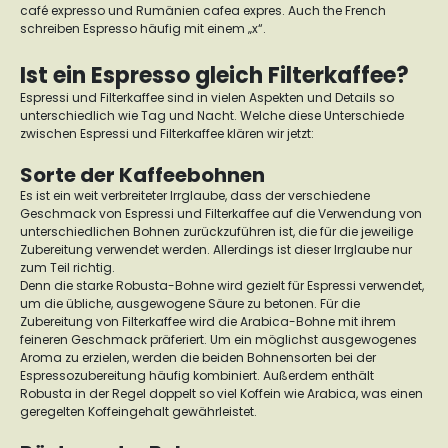
café expresso
und Rumänien cafea expres. Auch the French
schreiben Espresso häufig mit einem „x“.
Ist ein Espresso gleich Filterkaffee?
Espressi und Filterkaffee sind in vielen Aspekten und Details so
unterschiedlich wie Tag und Nacht. Welche diese Unterschiede
zwischen Espressi und Filterkaffee klären wir jetzt:
Sorte der Kaffeebohnen
Es ist ein weit verbreiteter Irrglaube, dass der verschiedene
Geschmack von Espressi und Filterkaffee auf die Verwendung von
unterschiedlichen Bohnen zurückzuführen ist, die für die jeweilige
Zubereitung verwendet werden. Allerdings ist dieser Irrglaube nur
zum Teil richtig.
Denn die starke Robusta-Bohne wird gezielt für Espressi verwendet,
um die übliche, ausgewogene Säure zu betonen. Für die
Zubereitung von Filterkaffee wird die Arabica-Bohne mit ihrem
feineren Geschmack präferiert.
Um ein möglichst ausgewogenes
Aroma zu erzielen, werden die beiden Bohnensorten bei der
Espressozubereitung häufig kombiniert. Außerdem enthält
Robusta in der Regel doppelt so viel Koffein wie Arabica, was einen
geregelten Koffeingehalt gewährleistet.