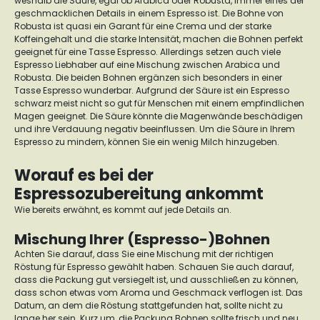
weshalb die Säure, egal ob Arabica oder Robusta, immer eines der
geschmacklichen Details in einem Espresso ist.
Die Bohne von
Robusta ist quasi ein Garant für eine Crema und der starke
Koffeingehalt und die starke Intensität, machen die Bohnen perfekt
geeignet für eine Tasse Espresso.
Allerdings setzen auch viele
Espresso Liebhaber auf eine Mischung zwischen Arabica und
Robusta. Die beiden Bohnen ergänzen sich besonders in einer
Tasse Espresso wunderbar.
Aufgrund der Säure ist ein Espresso
schwarz meist nicht so gut für Menschen mit einem empfindlichen
Magen geeignet. Die Säure könnte die Magenwände beschädigen
und ihre Verdauung negativ beeinflussen. Um die Säure in Ihrem
Espresso zu mindern, können Sie ein wenig Milch hinzugeben.
Worauf es bei der
Espressozubereitung ankommt
Wie bereits erwähnt, es kommt auf jede Details an.
Mischung Ihrer (Espresso-)Bohnen
Achten Sie darauf, dass Sie eine Mischung mit der richtigen
Röstung für Espresso gewählt haben. Schauen Sie auch darauf,
dass die Packung gut versiegelt ist, und ausschließen zu können,
dass schon etwas vom Aroma und Geschmack verflogen ist.
Das
Datum, an dem die Röstung stattgefunden hat, sollte nicht zu
lange her sein. Kurz um, die Packung Bohnen sollte frisch und neu