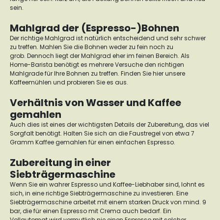
sein.
Mahlgrad der (Espresso-)Bohnen
Der richtige Mahlgrad ist natürlich entscheidend und sehr schwer
zu treffen. Mahlen Sie die Bohnen weder zu fein noch zu
grob.
Dennoch liegt der Mahlgrad eher im feinen Bereich.
Als
Home-Barista benötigt es mehrere Versuche den richtigen
Mahlgrade für Ihre Bohnen zu treffen. Finden Sie hier unsere
Kaffeemühlen
und probieren Sie es aus.
Verhältnis von Wasser und Kaffee
gemahlen
Auch dies ist eines der wichtigsten Details der Zubereitung, das viel
Sorgfalt benötigt.
Halten Sie sich an die Faustregel von etwa 7
Gramm Kaffee gemahlen für einen einfachen Espresso.
Zubereitung in einer
Siebträgermaschine
Wenn Sie ein wahrer Espresso und Kaffee-Liebhaber sind, lohnt es
sich, in eine richtige Siebträgermaschine zu investieren.
Eine
Siebträgermaschine arbeitet mit einem starken Druck von mind. 9
bar, die für einen Espresso mit Crema auch bedarf. Ein
Vollautomat wird vermutlich nie einen Espresso mit solcher