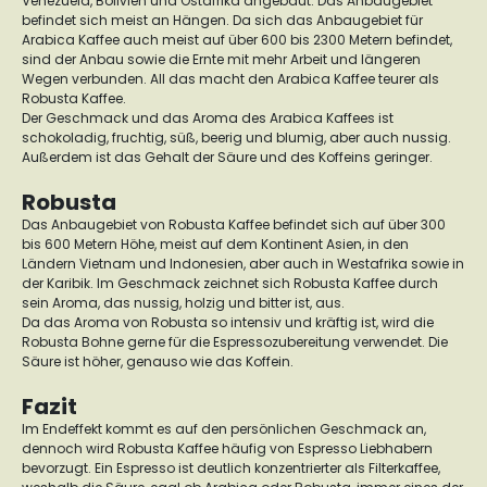
Venezuela, Bolivien und Ostafrika angebaut. Das Anbaugebiet
befindet sich meist an Hängen.
Da sich das Anbaugebiet für
Arabica Kaffee auch meist auf über 600 bis 2300 Metern befindet,
sind der Anbau sowie die Ernte mit mehr Arbeit und längeren
Wegen verbunden. All das macht den Arabica Kaffee teurer als
Robusta Kaffee.
Der Geschmack und das Aroma des Arabica Kaffees ist
schokoladig, fruchtig, süß, beerig und blumig, aber auch nussig.
Außerdem ist das Gehalt der Säure und des Koffeins geringer.
Robusta
Das Anbaugebiet von Robusta Kaffee befindet sich auf über 300
bis 600 Metern Höhe, meist auf dem Kontinent Asien, in den
Ländern Vietnam und Indonesien, aber auch in Westafrika sowie in
der Karibik.
Im Geschmack zeichnet sich Robusta Kaffee durch
sein Aroma, das nussig, holzig und bitter ist, aus.
Da das Aroma von Robusta so intensiv und kräftig ist, wird die
Robusta Bohne gerne für die Espressozubereitung verwendet. Die
Säure ist höher, genauso wie das Koffein.
Fazit
Im Endeffekt kommt es auf den persönlichen Geschmack an,
dennoch wird Robusta Kaffee häufig von Espresso Liebhabern
bevorzugt. Ein Espresso ist deutlich konzentrierter als Filterkaffee,