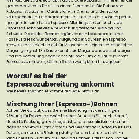
weshalb die Säure, egal ob Arabica oder Robusta, immer eines der
geschmacklichen Details in einem Espresso ist.
Die Bohne von
Robusta ist quasi ein Garant für eine Crema und der starke
Koffeingehalt und die starke Intensität, machen die Bohnen perfekt
geeignet für eine Tasse Espresso.
Allerdings setzen auch viele
Espresso Liebhaber auf eine Mischung zwischen Arabica und
Robusta. Die beiden Bohnen ergänzen sich besonders in einer
Tasse Espresso wunderbar.
Aufgrund der Säure ist ein Espresso
schwarz meist nicht so gut für Menschen mit einem empfindlichen
Magen geeignet. Die Säure könnte die Magenwände beschädigen
und ihre Verdauung negativ beeinflussen. Um die Säure in Ihrem
Espresso zu mindern, können Sie ein wenig Milch hinzugeben.
Worauf es bei der
Espressozubereitung ankommt
Wie bereits erwähnt, es kommt auf jede Details an.
Mischung Ihrer (Espresso-)Bohnen
Achten Sie darauf, dass Sie eine Mischung mit der richtigen
Röstung für Espresso gewählt haben. Schauen Sie auch darauf,
dass die Packung gut versiegelt ist, und ausschließen zu können,
dass schon etwas vom Aroma und Geschmack verflogen ist.
Das
Datum, an dem die Röstung stattgefunden hat, sollte nicht zu
lange her sein. Kurz um, die Packung Bohnen sollte frisch und neu