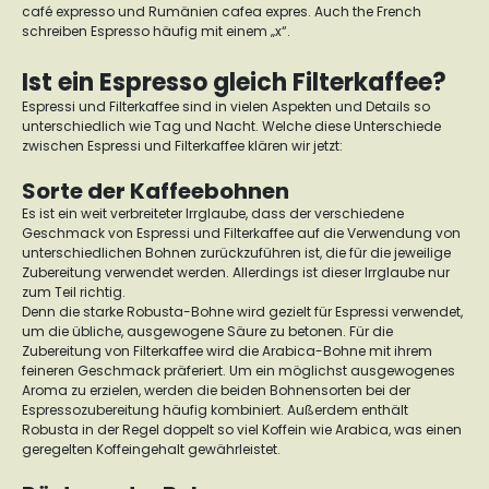
café expresso
und Rumänien cafea expres. Auch the French
schreiben Espresso häufig mit einem „x“.
Ist ein Espresso gleich Filterkaffee?
Espressi und Filterkaffee sind in vielen Aspekten und Details so
unterschiedlich wie Tag und Nacht. Welche diese Unterschiede
zwischen Espressi und Filterkaffee klären wir jetzt:
Sorte der Kaffeebohnen
Es ist ein weit verbreiteter Irrglaube, dass der verschiedene
Geschmack von Espressi und Filterkaffee auf die Verwendung von
unterschiedlichen Bohnen zurückzuführen ist, die für die jeweilige
Zubereitung verwendet werden. Allerdings ist dieser Irrglaube nur
zum Teil richtig.
Denn die starke Robusta-Bohne wird gezielt für Espressi verwendet,
um die übliche, ausgewogene Säure zu betonen. Für die
Zubereitung von Filterkaffee wird die Arabica-Bohne mit ihrem
feineren Geschmack präferiert.
Um ein möglichst ausgewogenes
Aroma zu erzielen, werden die beiden Bohnensorten bei der
Espressozubereitung häufig kombiniert. Außerdem enthält
Robusta in der Regel doppelt so viel Koffein wie Arabica, was einen
geregelten Koffeingehalt gewährleistet.