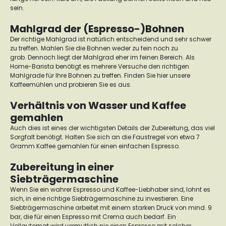
sein.
Mahlgrad der (Espresso-)Bohnen
Der richtige Mahlgrad ist natürlich entscheidend und sehr schwer
zu treffen. Mahlen Sie die Bohnen weder zu fein noch zu
grob.
Dennoch liegt der Mahlgrad eher im feinen Bereich.
Als
Home-Barista benötigt es mehrere Versuche den richtigen
Mahlgrade für Ihre Bohnen zu treffen. Finden Sie hier unsere
Kaffeemühlen
und probieren Sie es aus.
Verhältnis von Wasser und Kaffee
gemahlen
Auch dies ist eines der wichtigsten Details der Zubereitung, das viel
Sorgfalt benötigt.
Halten Sie sich an die Faustregel von etwa 7
Gramm Kaffee gemahlen für einen einfachen Espresso.
Zubereitung in einer
Siebträgermaschine
Wenn Sie ein wahrer Espresso und Kaffee-Liebhaber sind, lohnt es
sich, in eine richtige Siebträgermaschine zu investieren.
Eine
Siebträgermaschine arbeitet mit einem starken Druck von mind. 9
bar, die für einen Espresso mit Crema auch bedarf. Ein
Vollautomat wird vermutlich nie einen Espresso mit solcher