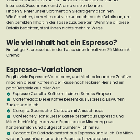
Intensität, Geschmack und Aroma erzielen können.
Finden Sie
hier
unser Sortiment an Siebträgermaschinen.
Wie Sie sehen, kommt es auf viele unterschiedliche Details an, um
den perfekten Inhalt in der Tasse zuzubereiten. Wenn Sie all diese
Details beachten, steht Ihnen nichts mehr im Wege.
Wie viel Inhalt hat ein Espresso?
Ein fertiger Espresso hat in der Tasse einen Inhalt von 25 Militer inkl.
Crema.
Espresso-Variationen
Es gibt viele Espresso-Variationen, und Milch oder andere Zusätze
machen diesen Kaffee in der Tasse noch leckerer. Hier sind ein
paar Beispiele aus aller Welt:
Espresso Corretto:
Kaffee mit einem Schuss Grappa
Caffè freddo:
Dieser Kaffee besteht aus Espresso, Eiswürfeln,
Zucker und Milch.
Carajillo:
Spanischer Cortado mit Anisschnaps.
Café leche y leche:
Dieser Kaffee besteht aus Espresso und
Milch. Hierfür fügt man zum Espresso eine Mischung aus
Kondensmilch und aufgeschäumter Milch hinzu.
Cortado:
Ein Cortado besteht aus Espresso und Milch. Die Milch
wird aufgeschäumt und dem Espresso hinzugegeben.