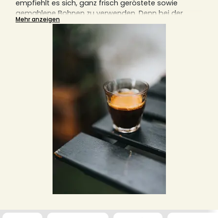
empfiehlt es sich, ganz frisch geröstete sowie
gemahlene Bohnen zu verwenden. Denn bei der
Mehr anzeigen
Zubereitung von Espresso kommt es auf die Details
an, die alle den Geschmack in der Tasse maßgeblich
beeinflussen.
Entdecken Sie hier unsere exquisite Auswahl und
verschiedene Bundle an Bohnen für den perfekten
Espresso.