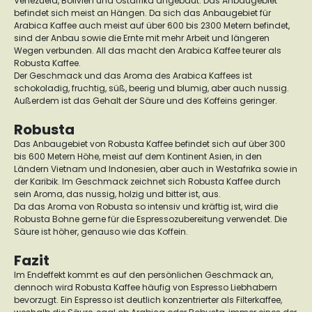
Venezuela, Bolivien und Ostafrika angebaut. Das Anbaugebiet
befindet sich meist an Hängen.
Da sich das Anbaugebiet für
Arabica Kaffee auch meist auf über 600 bis 2300 Metern befindet,
sind der Anbau sowie die Ernte mit mehr Arbeit und längeren
Wegen verbunden. All das macht den Arabica Kaffee teurer als
Robusta Kaffee.
Der Geschmack und das Aroma des Arabica Kaffees ist
schokoladig, fruchtig, süß, beerig und blumig, aber auch nussig.
Außerdem ist das Gehalt der Säure und des Koffeins geringer.
Robusta
Das Anbaugebiet von Robusta Kaffee befindet sich auf über 300
bis 600 Metern Höhe, meist auf dem Kontinent Asien, in den
Ländern Vietnam und Indonesien, aber auch in Westafrika sowie in
der Karibik.
Im Geschmack zeichnet sich Robusta Kaffee durch
sein Aroma, das nussig, holzig und bitter ist, aus.
Da das Aroma von Robusta so intensiv und kräftig ist, wird die
Robusta Bohne gerne für die Espressozubereitung verwendet. Die
Säure ist höher, genauso wie das Koffein.
Fazit
Im Endeffekt kommt es auf den persönlichen Geschmack an,
dennoch wird Robusta Kaffee häufig von Espresso Liebhabern
bevorzugt. Ein Espresso ist deutlich konzentrierter als Filterkaffee,