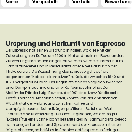
Sorte
Vorgestellt
Vorteile
Bewertung
Ursprung und Herkunft von Espresso
Der Espresso hat seinen Ursprung in Italien, wo diese Art der
Zubereitung von Kaffee um 1900 in Mailand aufkam. Bevor andere
Zubereitungsmethoden eingeführt wurden, wurde er immer nur mit
Dampf zubereitet und in Restaurants oder einer Bar nur an der
Theke serviert.
Die Bezeichnung des Espresso geht auf die
sogenannten "Kaffee-Lokomotiven" zurück, die zwischen 1840 und
1870 hergestellt wurden. Der Begriff stellt einen Vergleich zwischen
einer Dampfmaschine und einer Kaffeemaschine her.
Der
Mailänder Erfinder Luigi Bezzera, der 1901 eine Lizenz für die erste
Caffè-Espresso-Maschine erhielt, konnte von der anhaltenden
Attraktivität der Verbindung zwischen Kaffee und
dampfgetriebenen Schnellzügen profitieren.
So ist das Wort
Espresso eine Übersetzung aus dem Englischen, wo der Begriff
"Express" für eine Schnellbahn seit Mitte des 19. Jahrhunderts belegt
ist.
In einigen Ländern und Sprachen wird der Espresso mit einem
"x" geschrieben, so heißt es in Spanien
café expreso
, in Portugal