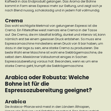
Kaffeeöl in das Endprodukt gelangen. Das Aroma der Bohne
kommt in Form eines Espressi mehr zur Geltung, und zeigt sich je
nach Blend nussig, schokoladig und in jedem Fall vollmundig.
Crema
Das wohl wichtigste Merkmal von gelungenen Espressi ist die
Crema. Ein Filterkaffee weist niemals eine Crema in der Tasse
auf.
Die Crema, die im Idealfall kräftig, dunkel und intensiv ist, kann
nämlich erst bei einem gewissen Druck entstehen.
So muss eine
Espressomaschine mindestens einen Druck von 9 bar haben, um
dazu in der lage zu sein, eine starke Crema zu produzieren. Die
beste Wahl einer Maschine ist wohl eine
Siebträgermaschine
, die
selbst dem Alleskönner Vollautomat einiges in Sachen
Espressozubereitung voraus hat. Besonders, wenn es um eine
starke Crema geht, trumpft die Siebträgermaschine.
Arabica oder Robusta: Welche
Bohne ist für die
Espressozubereitung geeignet?
Arabica
Die Arabica-Pflanze wird meist in den Ländern Äthiopien,