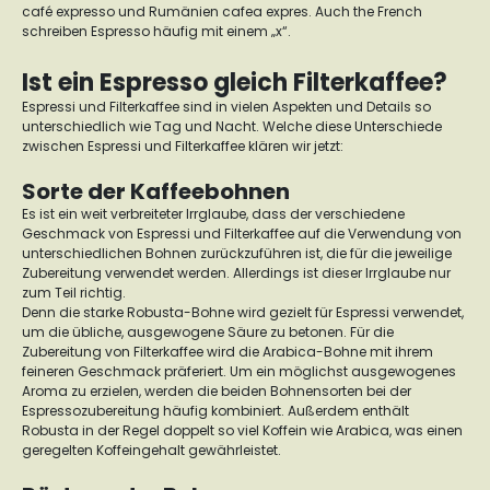
café expresso
und Rumänien cafea expres. Auch the French
schreiben Espresso häufig mit einem „x“.
Ist ein Espresso gleich Filterkaffee?
Espressi und Filterkaffee sind in vielen Aspekten und Details so
unterschiedlich wie Tag und Nacht. Welche diese Unterschiede
zwischen Espressi und Filterkaffee klären wir jetzt:
Sorte der Kaffeebohnen
Es ist ein weit verbreiteter Irrglaube, dass der verschiedene
Geschmack von Espressi und Filterkaffee auf die Verwendung von
unterschiedlichen Bohnen zurückzuführen ist, die für die jeweilige
Zubereitung verwendet werden. Allerdings ist dieser Irrglaube nur
zum Teil richtig.
Denn die starke Robusta-Bohne wird gezielt für Espressi verwendet,
um die übliche, ausgewogene Säure zu betonen. Für die
Zubereitung von Filterkaffee wird die Arabica-Bohne mit ihrem
feineren Geschmack präferiert.
Um ein möglichst ausgewogenes
Aroma zu erzielen, werden die beiden Bohnensorten bei der
Espressozubereitung häufig kombiniert. Außerdem enthält
Robusta in der Regel doppelt so viel Koffein wie Arabica, was einen
geregelten Koffeingehalt gewährleistet.