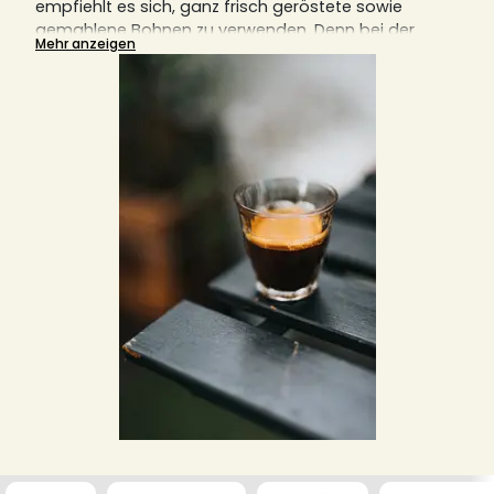
empfiehlt es sich, ganz frisch geröstete sowie
gemahlene Bohnen zu verwenden. Denn bei der
Mehr anzeigen
Zubereitung von Espresso kommt es auf die Details
an, die alle den Geschmack in der Tasse maßgeblich
beeinflussen.
Entdecken Sie hier unsere exquisite Auswahl und
verschiedene Bundle an Bohnen für den perfekten
Espresso.