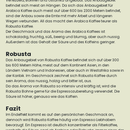
Venezuela, Bolivien und Ostafrika angebaut. Das Anbaugebiet
befindet sich meist an Hängen.
Da sich das Anbaugebiet für
Arabica Kaffee auch meist auf über 600 bis 2300 Metern befindet,
sind der Anbau sowie die Ernte mit mehr Arbeit und längeren
Wegen verbunden. All das macht den Arabica Kaffee teurer als
Robusta Kaffee.
Der Geschmack und das Aroma des Arabica Kaffees ist
schokoladig, fruchtig, süß, beerig und blumig, aber auch nussig.
Außerdem ist das Gehalt der Säure und des Koffeins geringer.
Robusta
Das Anbaugebiet von Robusta Kaffee befindet sich auf über 300
bis 600 Metern Höhe, meist auf dem Kontinent Asien, in den
Ländern Vietnam und Indonesien, aber auch in Westafrika sowie in
der Karibik.
Im Geschmack zeichnet sich Robusta Kaffee durch
sein Aroma, das nussig, holzig und bitter ist, aus.
Da das Aroma von Robusta so intensiv und kräftig ist, wird die
Robusta Bohne gerne für die Espressozubereitung verwendet. Die
Säure ist höher, genauso wie das Koffein.
Fazit
Im Endeffekt kommt es auf den persönlichen Geschmack an,
dennoch wird Robusta Kaffee häufig von Espresso Liebhabern
bevorzugt. Ein Espresso ist deutlich konzentrierter als Filterkaffee,