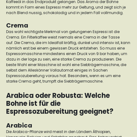
Kaffeeöl in das Endprodukt gelangen. Das Aroma der Bohne
kommt in Form eines Espressi mehr zur Geltung, und zeigt sich je
nach Blend nussig, schokoladig und in jedem Fall vollmundig.
Crema
Das wohl wichtigste Merkmal von gelungenen Espressi ist die
Crema. Ein Filterkaffee weist niemals eine Crema in der Tasse
auf.
Die Crema, die im Idealfall kräftig, dunkel und intensiv ist, kann
nämlich erst bei einem gewissen Druck entstehen.
So muss eine
Espressomaschine mindestens einen Druck von 9 bar haben, um
dazu in der lage zu sein, eine starke Crema zu produzieren. Die
beste Wahl einer Maschine ist wohl eine
Siebträgermaschine
, die
selbst dem Alleskönner Vollautomat einiges in Sachen
Espressozubereitung voraus hat. Besonders, wenn es um eine
starke Crema geht, trumpft die Siebträgermaschine.
Arabica oder Robusta: Welche
Bohne ist für die
Espressozubereitung geeignet?
Arabica
Die Arabica-Pflanze wird meist in den Ländern Äthiopien,