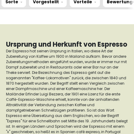
Sorte
Vorgestellt
Vorteile
Bewertung
Ursprung und Herkunft von Espresso
Der Espresso hat seinen Ursprung in Italien, wo diese Art der
Zubereitung von Kaffee um 1900 in Mailand aufkam. Bevor andere
Zubereitungsmethoden eingeführt wurden, wurde er immer nur mit
Dampf zubereitet und in Restaurants oder einer Bar nur an der
Theke serviert.
Die Bezeichnung des Espresso geht auf die
sogenannten "Kaffee-Lokomotiven" zurück, die zwischen 1840 und
1870 hergestellt wurden. Der Begriff stellt einen Vergleich zwischen
einer Dampfmaschine und einer Kaffeemaschine her.
Der
Mailänder Erfinder Luigi Bezzera, der 1901 eine Lizenz für die erste
Caffè-Espresso-Maschine erhielt, konnte von der anhaltenden
Attraktivität der Verbindung zwischen Kaffee und
dampfgetriebenen Schnellzügen profitieren.
So ist das Wort
Espresso eine Übersetzung aus dem Englischen, wo der Begriff
"Express" für eine Schnellbahn seit Mitte des 19. Jahrhunderts belegt
ist.
In einigen Ländern und Sprachen wird der Espresso mit einem
"x" geschrieben, so heißt es in Spanien
café expreso
, in Portugal