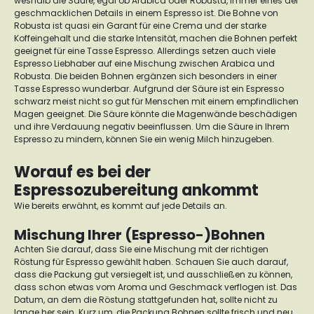
weshalb die Säure, egal ob Arabica oder Robusta, immer eines der
geschmacklichen Details in einem Espresso ist.
Die Bohne von
Robusta ist quasi ein Garant für eine Crema und der starke
Koffeingehalt und die starke Intensität, machen die Bohnen perfekt
geeignet für eine Tasse Espresso.
Allerdings setzen auch viele
Espresso Liebhaber auf eine Mischung zwischen Arabica und
Robusta. Die beiden Bohnen ergänzen sich besonders in einer
Tasse Espresso wunderbar.
Aufgrund der Säure ist ein Espresso
schwarz meist nicht so gut für Menschen mit einem empfindlichen
Magen geeignet. Die Säure könnte die Magenwände beschädigen
und ihre Verdauung negativ beeinflussen. Um die Säure in Ihrem
Espresso zu mindern, können Sie ein wenig Milch hinzugeben.
Worauf es bei der
Espressozubereitung ankommt
Wie bereits erwähnt, es kommt auf jede Details an.
Mischung Ihrer (Espresso-)Bohnen
Achten Sie darauf, dass Sie eine Mischung mit der richtigen
Röstung für Espresso gewählt haben. Schauen Sie auch darauf,
dass die Packung gut versiegelt ist, und ausschließen zu können,
dass schon etwas vom Aroma und Geschmack verflogen ist.
Das
Datum, an dem die Röstung stattgefunden hat, sollte nicht zu
lange her sein. Kurz um, die Packung Bohnen sollte frisch und neu