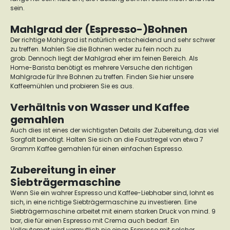
sein.
Mahlgrad der (Espresso-)Bohnen
Der richtige Mahlgrad ist natürlich entscheidend und sehr schwer
zu treffen. Mahlen Sie die Bohnen weder zu fein noch zu
grob.
Dennoch liegt der Mahlgrad eher im feinen Bereich.
Als
Home-Barista benötigt es mehrere Versuche den richtigen
Mahlgrade für Ihre Bohnen zu treffen. Finden Sie hier unsere
Kaffeemühlen
und probieren Sie es aus.
Verhältnis von Wasser und Kaffee
gemahlen
Auch dies ist eines der wichtigsten Details der Zubereitung, das viel
Sorgfalt benötigt.
Halten Sie sich an die Faustregel von etwa 7
Gramm Kaffee gemahlen für einen einfachen Espresso.
Zubereitung in einer
Siebträgermaschine
Wenn Sie ein wahrer Espresso und Kaffee-Liebhaber sind, lohnt es
sich, in eine richtige Siebträgermaschine zu investieren.
Eine
Siebträgermaschine arbeitet mit einem starken Druck von mind. 9
bar, die für einen Espresso mit Crema auch bedarf. Ein
Vollautomat wird vermutlich nie einen Espresso mit solcher