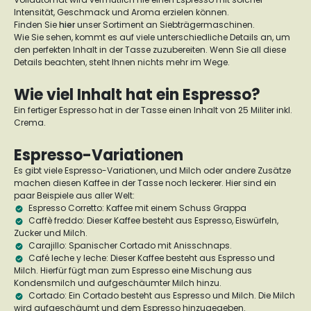
Intensität, Geschmack und Aroma erzielen können.
Finden Sie
hier
unser Sortiment an Siebträgermaschinen.
Wie Sie sehen, kommt es auf viele unterschiedliche Details an, um
den perfekten Inhalt in der Tasse zuzubereiten. Wenn Sie all diese
Details beachten, steht Ihnen nichts mehr im Wege.
Wie viel Inhalt hat ein Espresso?
Ein fertiger Espresso hat in der Tasse einen Inhalt von 25 Militer inkl.
Crema.
Espresso-Variationen
Es gibt viele Espresso-Variationen, und Milch oder andere Zusätze
machen diesen Kaffee in der Tasse noch leckerer. Hier sind ein
paar Beispiele aus aller Welt:
Espresso Corretto:
Kaffee mit einem Schuss Grappa
Caffè freddo:
Dieser Kaffee besteht aus Espresso, Eiswürfeln,
Zucker und Milch.
Carajillo:
Spanischer Cortado mit Anisschnaps.
Café leche y leche:
Dieser Kaffee besteht aus Espresso und
Milch. Hierfür fügt man zum Espresso eine Mischung aus
Kondensmilch und aufgeschäumter Milch hinzu.
Cortado:
Ein Cortado besteht aus Espresso und Milch. Die Milch
wird aufgeschäumt und dem Espresso hinzugegeben.