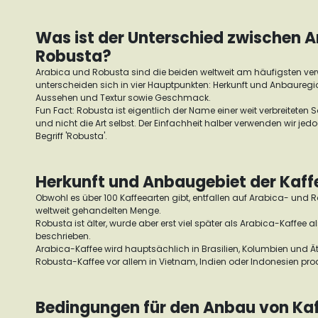
Was ist der Unterschied zwischen 
Robusta?
Arabica und Robusta sind die beiden weltweit am häufigsten ve
unterscheiden sich in vier Hauptpunkten: Herkunft und Anbaure
Aussehen und Textur sowie Geschmack.
Fun Fact: Robusta ist eigentlich der Name einer weit verbreiteten
und nicht die Art selbst. Der Einfachheit halber verwenden wir jed
Begriff 'Robusta'.
Herkunft und Anbaugebiet der Kaff
Obwohl es über 100 Kaffeearten gibt, entfallen auf Arabica- und 
weltweit gehandelten Menge.
Robusta ist älter, wurde aber erst viel später als Arabica-Kaffee als
beschrieben.
Arabica-Kaffee wird hauptsächlich in Brasilien, Kolumbien und 
Robusta-Kaffee vor allem in Vietnam, Indien oder Indonesien prod
Bedingungen für den Anbau von Ka