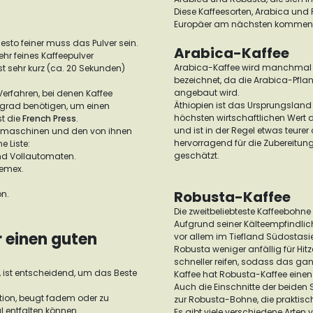
Diese Kaffeesorten, Arabica und
Europäer am nächsten kommen
desto feiner muss das Pulver sein.
Arabica-Kaffee
r feines Kaffeepulver
Arabica-Kaffee wird manchmal a
st sehr kurz (ca. 20 Sekunden)
bezeichnet, da die Arabica-Pfla
angebaut wird.
erfahren, bei denen Kaffee
Äthiopien ist das Ursprungsland
lgrad benötigen, um einen
höchsten wirtschaftlichen Wert 
st die
French Press
.
und ist in der Regel etwas teure
feemaschinen und den von ihnen
hervorragend für die Zubereitun
e Liste:
geschätzt.
nd Vollautomaten.
hemex.
Robusta-Kaffee
on.
Die zweitbeliebteste Kaffeebohne 
Aufgrund seiner Kälteempfindlich
r einen guten
vor allem im Tiefland Südostasi
Robusta weniger anfällig für Hitz
schneller reifen, sodass das gan
, ist entscheidend, um das Beste
Kaffee hat Robusta-Kaffee eine
Auch die Einschnitte der beiden
ktion, beugt fadem oder zu
zur Robusta-Bohne, die praktisch 
l entfalten können.
Es gibt viele verschiedene Arte