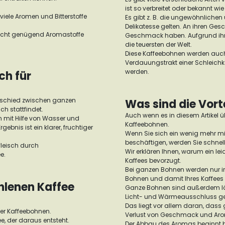
ist so verbreitet oder bekannt w
viele Aromen und Bitterstoffe
Es gibt z. B. die ungewöhnlichen
Delikatesse gelten. An ihren Ge
 nicht genügend Aromastoffe
Geschmack haben. Aufgrund ihre
die teuersten der Welt.
Diese Kaffeebohnen werden auch
Verdauungstrakt einer Schleichka
werden.
ch für
terschied zwischen ganzen
Was sind die Vort
 stattfindet.
Auch wenn es in diesem Artikel üb
n mit Hilfe von Wasser und
Kaffeebohnen.
ebnis ist ein klarer, fruchtiger
Wenn Sie sich ein wenig mehr m
beschäftigen, werden Sie schnell
fleisch durch
Wir erklären Ihnen, warum ein le
e.
Kaffees bevorzugt.
Bei ganzen Bohnen werden nur in
Bohnen und damit Ihres Kaffees
hlenen Kaffee
Ganze Bohnen sind außerdem läng
Licht- und Wärmeausschluss ge
Das liegt vor allem daran, dass
er Kaffeebohnen.
Verlust von Geschmack und Ar
ee, der daraus entsteht.
Der Abbau des Aromas beginnt be