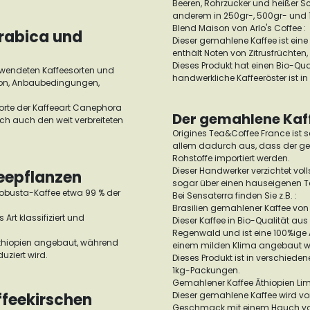
Beeren, Rohrzucker und heißer Sc
anderem in 250gr-, 500gr- und
Blend Maison von Arlo's Coffee :
Arabica und
Dieser gemahlene Kaffee ist ei
enthält Noten von Zitrusfrüchte
Dieses Produkt hat einen Bio-Qu
rwendeten Kaffeesorten und
handwerkliche Kaffeeröster ist in
gion, Anbaubedingungen,
 Sorte der Kaffeeart Canephora
Der gemahlene Kaff
och auch den weit verbreiteten
Origines Tea&Coffee France ist s
allem dadurch aus, dass der ges
Rohstoffe importiert werden.
Dieser Handwerker verzichtet vo
eepflanzen
sogar über einen hauseigenen T
Robusta-Kaffee etwa 99 % der
Bei Sensaterra finden Sie z.B. :
Brasilien gemahlener Kaffee von 
 Art klassifiziert und
Dieser Kaffee in Bio-Qualität au
Regenwald und ist eine 100%ige 
Äthiopien angebaut, während
einem milden Klima angebaut wir
uziert wird.
Dieses Produkt ist in verschie
1kg-Packungen.
Gemahlener Kaffee Äthiopien Lim
ffeekirschen
Dieser gemahlene Kaffee wird vo
Geschmack mit einem Hauch von