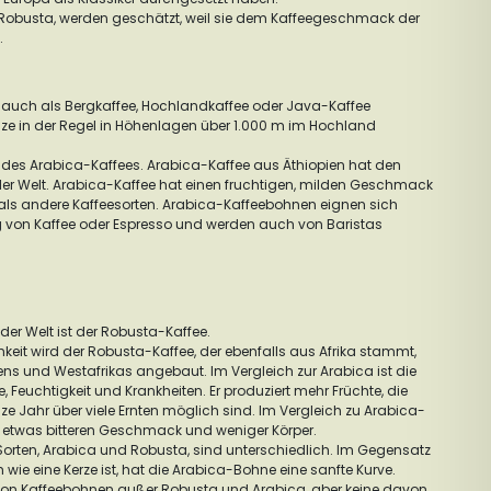
 Robusta, werden geschätzt, weil sie dem Kaffeegeschmack der
.
uch als Bergkaffee, Hochlandkaffee oder Java-Kaffee
nze in der Regel in Höhenlagen über 1.000 m im Hochland
 des Arabica-Kaffees. Arabica-Kaffee aus Äthiopien hat den
der Welt. Arabica-Kaffee hat einen fruchtigen, milden Geschmack
r als andere Kaffeesorten. Arabica-Kaffeebohnen eignen sich
g von Kaffee oder Espresso und werden auch von Baristas
der Welt ist der Robusta-Kaffee.
keit wird der Robusta-Kaffee, der ebenfalls aus Afrika stammt,
ens und Westafrikas angebaut. Im Vergleich zur Arabica ist die
e, Feuchtigkeit und Krankheiten. Er produziert mehr Früchte, die
ze Jahr über viele Ernten möglich sind. Im Vergleich zu Arabica-
n etwas bitteren Geschmack und weniger Körper.
 Sorten, Arabica und Robusta, sind unterschiedlich. Im Gegensatz
wie eine Kerze ist, hat die Arabica-Bohne eine sanfte Kurve.
n von Kaffeebohnen außer Robusta und Arabica, aber keine davon