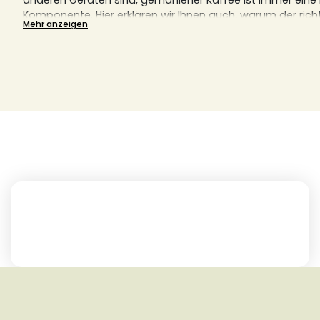
anderen Geräten sind, gemahlener Kaffee ist immer ein
Komponente.
Hier erklären wir Ihnen auch, warum der ric
Mehr anzeigen
perfekten Kaffeegenuss entscheidend ist.
Finden Sie hier Ihre nächste Lieblingsrösterei, egal ob aus
Frankreich.