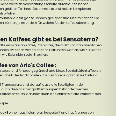
keine weiteren Verarbeitungsschritte durchlaufen haben.
en größten Teil ihres Geschmacks und haben komplexere
also Pulver.
emühlen
, die für ganze Bohnen geeignet sind und mit denen Sie
len können, je nachdem für welche Art der Kaffeezubereitung.
n Kaffees gibt es bei Sensaterra?
roße Auswahl an Kaffee, Röstkaffee, die direkt von handwerklichen
önnen zwischen verschiedenen Herkünften wählen, wie z.B. Kaffee
wie Kolumbien oder Brasilien.
e von Arlo's Coffee :
on Laura und Arnaud gegründet und bietet Spezialitätenkaffee an.
en dank des traditionellen Röstverfahrens optimal zur Geltung
f Transparenz und darauf, dass alle Beteiligten in der
d auch die Natur mit größtem Respekt behandelt werden.
 Kaffeesorten an, darunter auch eine entkoffeinierte Variante: den
spiel :
:
abica-Bohnen aus Kolumbien hergestellt und hat Aromen von