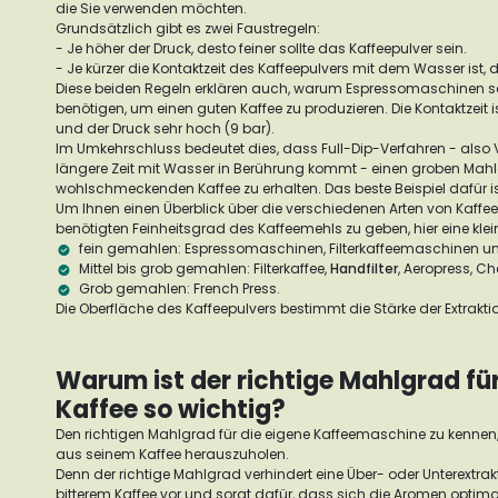
die Sie verwenden möchten.
Grundsätzlich gibt es zwei Faustregeln:
- Je höher der Druck, desto feiner sollte das Kaffeepulver sein.
- Je kürzer die Kontaktzeit des Kaffeepulvers mit dem Wasser ist, 
Diese beiden Regeln erklären auch, warum Espressomaschinen seh
benötigen, um einen guten Kaffee zu produzieren. Die Kontaktzeit i
und der Druck sehr hoch (9 bar).
Im Umkehrschluss bedeutet dies, dass Full-Dip-Verfahren - also V
längere Zeit mit Wasser in Berührung kommt - einen groben Mah
wohlschmeckenden Kaffee zu erhalten. Das beste Beispiel dafür i
Um Ihnen einen Überblick über die verschiedenen Arten von Kaf
benötigten Feinheitsgrad des Kaffeemehls zu geben, hier eine klein
fein gemahlen: Espressomaschinen, Filterkaffeemaschinen u
Mittel bis grob gemahlen: Filterkaffee,
Handfilter
, Aeropress, C
Grob gemahlen: French Press.
Die Oberfläche des Kaffeepulvers bestimmt die Stärke der Extrakti
Warum ist der richtige Mahlgrad fü
Kaffee so wichtig?
Den richtigen Mahlgrad für die eigene Kaffeemaschine zu kennen
aus seinem Kaffee herauszuholen.
Denn der richtige Mahlgrad verhindert eine Über- oder Unterextra
bitterem Kaffee vor und sorgt dafür, dass sich die Aromen optima