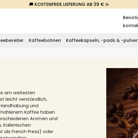
🚚 KOSTENFREIE LIEFERUNG AB 39 € ☕
Benöti
konta
eebereiter
Kaffeebohnen
Kaffeekapseln, -pads & -pulver
ie am weitesten
st leicht verständlich,
he Handhabung und
emahlenem Kaffee haben
 verschiedenen Aromen und
, italienischen
 als French Press) oder