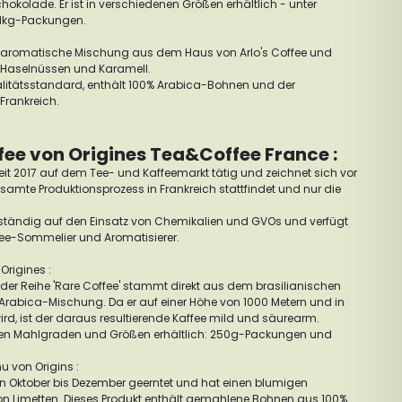
hokolade. Er ist in verschiedenen Größen erhältlich - unter
 1kg-Packungen.
ne aromatische Mischung aus dem Haus von Arlo's Coffee und
n, Haselnüssen und Karamell.
alitätsstandard, enthält 100% Arabica-Bohnen und der
 Frankreich.
ee von Origines Tea&Coffee France :
eit 2017 auf dem Tee- und Kaffeemarkt tätig und zeichnet sich vor
amte Produktionsprozess in Frankreich stattfindet und nur die
llständig auf den Einsatz von Chemikalien und GVOs und verfügt
ee-Sommelier und Aromatisierer.
Origines :
s der Reihe 'Rare Coffee' stammt direkt aus dem brasilianischen
Arabica-Mischung. Da er auf einer Höhe von 1000 Metern und in
d, ist der daraus resultierende Kaffee mild und säurearm.
denen Mahlgraden und Größen erhältlich: 250g-Packungen und
u von Origins :
n Oktober bis Dezember geerntet und hat einen blumigen
 Limetten. Dieses Produkt enthält gemahlene Bohnen aus 100%