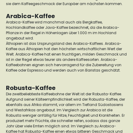
sie dem Kaffeegeschmack der Europäer am nächsten kommen.
Arabica-Kaffee
Arabica-Kaffee wird manchmal auch als Bergkaffee,
Hochlandkaffee oder Java-Kaffee bezeichnet, da die Arabica-
Pflanze in der Regel in Höhenlagen über 1.000 m im Hochland
angebaut wird.
Äthiopien ist das Ursprungsland des Arabica-Kaffees. Arabica-
Kaffee aus Äthiopien hat den höchsten wirtschaftlichen Wert der
Welt. Arabica-Kaffee hat einen fruchtigen, milden Geschmack und
ist in der Regel etwas teurer als andere Kaffeesorten. Arabica-
Kaffeebohnen eignen sich hervorragend für die Zubereitung von
Kaffee oder Espresso und werden auch von Baristas geschätzt.
Robusta-Kaffee
Die zweitbeliebteste Kaffeebohne der Welt ist der Robusta-Kaffee.
Aufgrund seiner Kälteempfindlichkeit wird der Robusta-Kaffee, der
ebenfalls aus Afrika stammt, vor allem im Tiefland Südostasiens
und Westafrikas angebaut. Im Vergleich zur Arabica ist die
Robusta weniger anfällig für Hitze, Feuchtigkeit und Krankheiten. Er
produziert mehr Früchte, die schneller reifen, sodass das ganze
Jahr über viele Ernten möglich sind. Im Vergleich zu Arabica-
Kaffee hat Robusta-Kaffee einen etwas bitteren Geschmack und