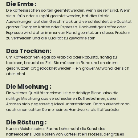
Die Ernte :
Die Kaffeekirschen sollten geerntet werden, wenn sie reif sind. Wenn
sie zu früh oder zu spät geerntet werden, hat dies fatale
Auswirkungen auf den Geschmack und verschlechtert die Qualität
ganzer Chargen Kaffee oder Espresso. Hochwertiger Kaffee oder
Espresso wird daher immer von Hand geerntet, um dieses Problem
zu vermeiden und die Qualität zu gewährleisten.
Das Trocknen:
Um Kaffeebohnen, egal ob Arabica oder Robusta, richtig zu
trocknen, braucht es Zeit. Sie müssen in Ruhe und an einem
geschützten Ort getrocknet werden - ein großer Aufwand, der sich
aber lohnt.
Die Mischung :
Ein weiteres Qualitätsmerkmal ist der richtige Blend, also die
richtige Mischung aus verschiedenen
Kaffeebohnen
, deren
Aromen sich gegenseitig ideal unterstreichen. Daran erkennt man
auch einen echten Kenner seines Handwerks als Kaffeeröster.
Die Röstung :
Nur ein Meister seines Fachs beherrscht die Kunst des
Kaffeeröstens. Das Rösten von Kaffee ist ein Prozess, der großes