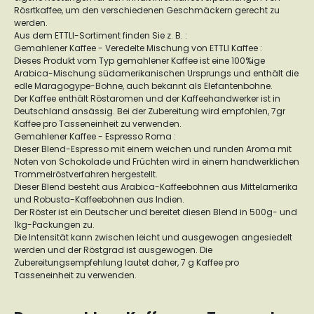
Rösrtkaffee, um den verschiedenen Geschmäckern gerecht zu
werden.
Aus dem ETTLI-Sortiment finden Sie z. B. :
Gemahlener Kaffee - Veredelte Mischung von ETTLI Kaffee :
Dieses Produkt vom Typ gemahlener Kaffee ist eine 100%ige
Arabica-Mischung südamerikanischen Ursprungs und enthält die
edle Maragogype-Bohne, auch bekannt als Elefantenbohne.
Der Kaffee enthält Röstaromen und der Kaffeehandwerker ist in
Deutschland ansässig. Bei der Zubereitung wird empfohlen, 7gr
Kaffee pro Tasseneinheit zu verwenden.
Gemahlener Kaffee - Espresso Roma :
Dieser Blend-Espresso mit einem weichen und runden Aroma mit
Noten von Schokolade und Früchten wird in einem handwerklichen
Trommelröstverfahren hergestellt.
Dieser Blend besteht aus Arabica-Kaffeebohnen aus Mittelamerika
und Robusta-Kaffeebohnen aus Indien.
Der Röster ist ein Deutscher und bereitet diesen Blend in 500g- und
1kg-Packungen zu.
Die Intensität kann zwischen leicht und ausgewogen angesiedelt
werden und der Röstgrad ist ausgewogen. Die
Zubereitungsempfehlung lautet daher, 7 g Kaffee pro
Tasseneinheit zu verwenden.