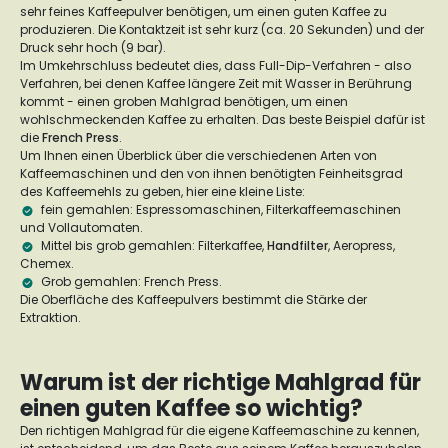
sehr feines Kaffeepulver benötigen, um einen guten Kaffee zu
produzieren. Die Kontaktzeit ist sehr kurz (ca. 20 Sekunden) und der
Druck sehr hoch (9 bar).
Im Umkehrschluss bedeutet dies, dass Full-Dip-Verfahren - also
Verfahren, bei denen Kaffee längere Zeit mit Wasser in Berührung
kommt - einen groben Mahlgrad benötigen, um einen
wohlschmeckenden Kaffee zu erhalten. Das beste Beispiel dafür ist
die
French Press
.
Um Ihnen einen Überblick über die verschiedenen Arten von
Kaffeemaschinen und den von ihnen benötigten Feinheitsgrad
des Kaffeemehls zu geben, hier eine kleine Liste:
fein gemahlen: Espressomaschinen, Filterkaffeemaschinen
und Vollautomaten.
Mittel bis grob gemahlen: Filterkaffee,
Handfilter
, Aeropress,
Chemex.
Grob gemahlen: French Press.
Die Oberfläche des Kaffeepulvers bestimmt die Stärke der
Extraktion.
Warum ist der richtige Mahlgrad für
einen guten Kaffee so wichtig?
Den richtigen Mahlgrad für die eigene Kaffeemaschine zu kennen,