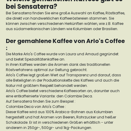
bei Sensaterra?
Bei Sensaterra finden Sie eine große Auswahl an Kaffee, Röstkaffee,
die direkt von handwerklichen Kaffeeröstereien stammen. Sie
können zwischen verschiedenen Herkünften wählen, wie z.B. Kaffee
aus südamerikanischen Ländern wie Kolumbien oder Brasilien.
Der gemahlene Kaffee von Arlo's Coffee
:
Die Marke Arlo's Coffee wurde von Laura und Arnaud gegründet
und bietet Spezialitätenkaffee an.
In ihren Kaffees werden die Aromen dank des traditionellen
Röstverfahrens optimal zur Geltung gebracht.
Arlo's Coffee legt großen Wert auf Transparenz und darauf, dass
alle Beteiligten in der Produktionskette des Kaffees und auch die
Natur mit größtem Respekt behandelt werden.
Arlo's Coffee bietet verschiedene Kaffeesorten an, darunter auch
eine entkoffeinierte Variante: den Colombie Deca.
Auf Sensaterra finden Sie zum Beispiel :
Colombie Deca von Arlo's Coffee :
Dieser Kaffee wird aus 100% Arabica-Bohnen aus Kolumbien
hergestellt und hat Aromen von Beeren, Rohrzucker und heißer
Schokolade. Er ist in verschiedenen Größen erhältlich - unter
anderem in 250gr-, 500gr- und 1kg-Packungen.