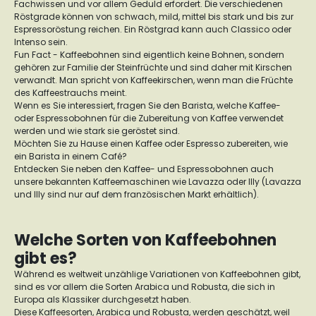
Fachwissen und vor allem Geduld erfordert. Die verschiedenen
Röstgrade können von schwach, mild, mittel bis stark und bis zur
Espressoröstung reichen. Ein Röstgrad kann auch Classico oder
Intenso sein.
Fun Fact - Kaffeebohnen sind eigentlich keine Bohnen, sondern
gehören zur Familie der Steinfrüchte und sind daher mit Kirschen
verwandt. Man spricht von Kaffeekirschen, wenn man die Früchte
des Kaffeestrauchs meint.
Wenn es Sie interessiert, fragen Sie den Barista, welche Kaffee-
oder Espressobohnen für die Zubereitung von Kaffee verwendet
werden und wie stark sie geröstet sind.
Möchten Sie zu Hause einen Kaffee oder Espresso zubereiten, wie
ein Barista in einem Café?
Entdecken Sie neben den Kaffee- und Espressobohnen auch
unsere bekannten Kaffeemaschinen wie Lavazza oder Illy (Lavazza
und Illy sind nur auf dem französischen Markt erhältlich).
Welche Sorten von Kaffeebohnen
gibt es?
Während es weltweit unzählige Variationen von Kaffeebohnen gibt,
sind es vor allem die Sorten Arabica und Robusta, die sich in
Europa als Klassiker durchgesetzt haben.
Diese Kaffeesorten, Arabica und Robusta, werden geschätzt, weil