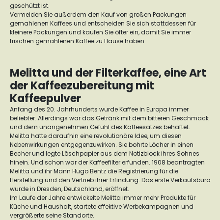
geschützt ist.
Vermeiden Sie außerdem den Kauf von großen Packungen
gemahlenen Kaffees und entscheiden Sie sich stattdessen für
kleinere Packungen und kaufen Sie öfter ein, damit Sie immer
frischen gemahlenen Kaffee zu Hause haben.
Melitta und der Filterkaffee, eine Art
der Kaffeezubereitung mit
Kaffeepulver
Anfang des 20. Jahrhunderts wurde Kaffee in Europa immer
beliebter. Allerdings war das Getränk mit dem bitteren Geschmack
und dem unangenehmen Gefühl des Kaffeesatzes behaftet.
Melitta hatte daraufhin eine revolutionäre Idee, um diesen
Nebenwirkungen entgegenzuwirken. Sie bohrte Löcher in einen
Becher und legte Löschpapier aus dem Notizblock ihres Sohnes
hinein. Und schon war der Kaffeefilter erfunden. 1908 beantragten
Melitta und ihr Mann Hugo Bentz die Registrierung für die
Herstellung und den Vertrieb ihrer Erfindung. Das erste Verkaufsbüro
wurde in Dresden, Deutschland, eröffnet.
Im Laufe der Jahre entwickelte Melitta immer mehr Produkte für
Küche und Haushalt, startete effektive Werbekampagnen und
vergrößerte seine Standorte.