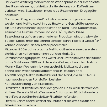
Der Zweite Weltkrieg markiert einen Wendepunkt in der Geschichte
des Unternehmens, da Melitta die Herstellung von Kaffeefiltern
verboten wird. Stattdessen muss das Unternehmen Kriegsgüter
herstellen.
Nach dem Krieg kann die Produktion wieder aufgenommen
werden und Melitta steigt in das Hotel- und Gaststättengewerbe
ein. Das Unternehmen expandiert nach Nord- und Südamerika,
erfindet die Aluminiumfolie und das "1x"-System. Diese
Bezeichnung auf den verschiedenen Produkten gibt an, wie viele
Tassen Kaffee man auf einmal erhalten kann. Filter der Größe "1x4"
können also vier Tassen Kaffee produzieren.
Mitte der 1960er Jahre brachte Melitta außerdem eine der ersten
elektrischen Kaffeemaschinen auf den Markt. Die
Unternehmensgruppe wuchs weiter und umfasste Mitte der 1980er
Jahre 65 Marken. 1989 wird der erste Werbespot mit dem Melitta-
Mann - Egon Wellenbrink - ausgestrahlt. Melitta ist die am
schnellsten wachsende Kaffeemarke in Deutschland.
Ab 1998 bringt Melitta Kaffeefilter auf den Markt, die zu 60% aus
nachwachsenden Rohstoffen bestehen.
Kaffeezubereitung von Filterkaffee:
Filterkaffee ist zweifellos einer der großen Klassiker in der Welt des
Kaffees. Der erste Filterkaffee wurde Anfang des 20. Jahrhunderts
mithilfe der berühmten Melitta-Filtertüten erfunden.
Etwa 50 Jahre später erfand ein Deutscher die erste elektrische
Filterkaffeemaschine
.