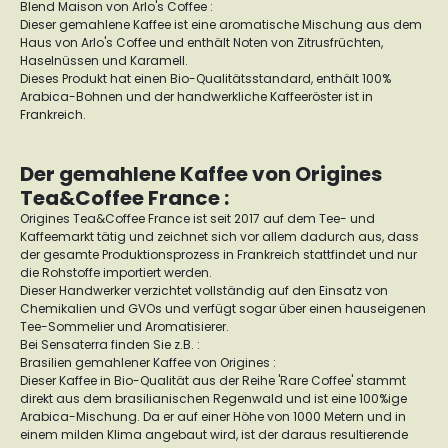
Blend Maison von Arlo's Coffee :
Dieser gemahlene Kaffee ist eine aromatische Mischung aus dem
Haus von Arlo's Coffee und enthält Noten von Zitrusfrüchten,
Haselnüssen und Karamell.
Dieses Produkt hat einen Bio-Qualitätsstandard, enthält 100%
Arabica-Bohnen und der handwerkliche Kaffeeröster ist in
Frankreich.
Der gemahlene Kaffee von Origines
Tea&Coffee France :
Origines Tea&Coffee France ist seit 2017 auf dem Tee- und
Kaffeemarkt tätig und zeichnet sich vor allem dadurch aus, dass
der gesamte Produktionsprozess in Frankreich stattfindet und nur
die Rohstoffe importiert werden.
Dieser Handwerker verzichtet vollständig auf den Einsatz von
Chemikalien und GVOs und verfügt sogar über einen hauseigenen
Tee-Sommelier und Aromatisierer.
Bei Sensaterra finden Sie z.B. :
Brasilien gemahlener Kaffee von Origines :
Dieser Kaffee in Bio-Qualität aus der Reihe 'Rare Coffee' stammt
direkt aus dem brasilianischen Regenwald und ist eine 100%ige
Arabica-Mischung. Da er auf einer Höhe von 1000 Metern und in
einem milden Klima angebaut wird, ist der daraus resultierende