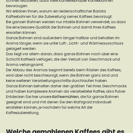
schnell feststellen, dass viele Kaffeeliebhaber Kaffeebohnen
bevorzugen.
Wir erklären Ihnen, warum ein leidenschaftlicher Barista
Kaffeebohnen für die Zubereitung seines Kaffees bevorzugt.
Bei ganzen Bohnen werden nur intakte Bohnen verwendet, so dass
Sie eine bessere Qualität der Bohnen und damit Ihres Kaffees
erwarten können.
Ganze Bohnen sind außerdem länger haltbar und behalten ihr
Aroma länger, wenn sie unter Luft-, Licht- und Wärmeausschluss
gelagert werden.
Das liegt vor allem daran, dass ganze Bohnen noch über eine
Schicht Kaffeeöl verfügen, die den Verlust von Geschmack und
Aroma verlangsamt.
Der Abbau des Aromas beginnt bereits beim Rösten des Kaffees,
wird aber nicht beschleunigt, wenn die Bohnen ganz sind und
keine weiteren Verarbeitungsschritte durchlaufen haben.
Ganze Bohnen behalten daher den größten Teil ihres Geschmacks
und haben komplexere Aromen als verarbeiteter Kaffee, also Pulver.
Entdecken Sie hier unsere
Kaffeemühlen
, die für ganze Bohnen
geeignet sind und mit denen Sie den Mahlgrad individuell
einstellen können, je nachdem für welche Art der
Kaffeezubereitung.
Welche gemahlenen Kaffees gibt es