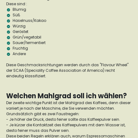
Diese sind :
Blumig
Süß
Haselnuss/Kakao
Würzig
Geröstet
Grün/vegetabil
Sauer/fermentiert
Fruchtig
Andere
Diese Geschmacksrichtungen werden durch das "Flavour Wheel"
der SCAA (Speciality Coffee Association of America) recht
eindeutig klassifiziert.
Welchen Mahlgrad soll ich wählen?
Der zweite wichtige Punkt ist der Mahlgrad des Kaffees, denn dieser
variiert je nach der Maschine, die Sie verwenden möchten.
Grundsätzlich gibt es zwei Faustregeln:
- Je höher der Druck, desto feiner sollte das Kaffeepulver sein.
- Je kürzer die Kontaktzeit des Kaffeepulvers mit dem Wasser ist,
desto feiner muss das Pulver sein.
Diese beiden Regeln erklären auch, warum Espressomaschinen