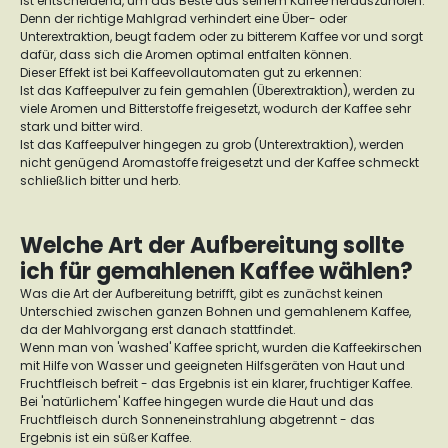
ist entscheidend, um das Beste aus seinem Kaffee herauszuholen.
Denn der richtige Mahlgrad verhindert eine Über- oder
Unterextraktion, beugt fadem oder zu bitterem Kaffee vor und sorgt
dafür, dass sich die Aromen optimal entfalten können.
Dieser Effekt ist bei Kaffeevollautomaten gut zu erkennen:
Ist das Kaffeepulver zu fein gemahlen (Überextraktion), werden zu
viele Aromen und Bitterstoffe freigesetzt, wodurch der Kaffee sehr
stark und bitter wird.
Ist das Kaffeepulver hingegen zu grob (Unterextraktion), werden
nicht genügend Aromastoffe freigesetzt und der Kaffee schmeckt
schließlich bitter und herb.
Welche Art der Aufbereitung sollte
ich für gemahlenen Kaffee wählen?
Was die Art der Aufbereitung betrifft, gibt es zunächst keinen
Unterschied zwischen ganzen Bohnen und gemahlenem Kaffee,
da der Mahlvorgang erst danach stattfindet.
Wenn man von 'washed' Kaffee spricht, wurden die Kaffeekirschen
mit Hilfe von Wasser und geeigneten Hilfsgeräten von Haut und
Fruchtfleisch befreit - das Ergebnis ist ein klarer, fruchtiger Kaffee.
Bei 'natürlichem' Kaffee hingegen wurde die Haut und das
Fruchtfleisch durch Sonneneinstrahlung abgetrennt - das
Ergebnis ist ein süßer Kaffee.