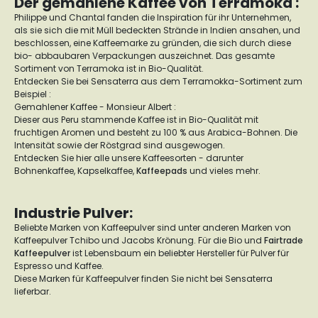
Der gemahlene Kaffee von Terramoka :
Philippe und Chantal fanden die Inspiration für ihr Unternehmen,
als sie sich die mit Müll bedeckten Strände in Indien ansahen, und
beschlossen, eine Kaffeemarke zu gründen, die sich durch diese
bio- abbaubaren Verpackungen auszeichnet. Das gesamte
Sortiment von Terramoka ist in Bio-Qualität.
Entdecken Sie bei Sensaterra aus dem Terramokka-Sortiment zum
Beispiel :
Gemahlener Kaffee - Monsieur Albert :
Dieser aus Peru stammende Kaffee ist in Bio-Qualität mit
fruchtigen Aromen und besteht zu 100 % aus Arabica-Bohnen. Die
Intensität sowie der Röstgrad sind ausgewogen.
Entdecken Sie hier alle unsere Kaffeesorten - darunter
Bohnenkaffee, Kapselkaffee,
Kaffeepads
und vieles mehr.
Industrie Pulver:
Beliebte Marken von Kaffeepulver sind unter anderen Marken von
Kaffeepulver Tchibo und Jacobs Krönung. Für die Bio und
Fairtrade
Kaffeepulver
ist Lebensbaum ein beliebter Hersteller für Pulver für
Espresso und Kaffee.
Diese Marken für Kaffeepulver finden Sie nicht bei Sensaterra
lieferbar.