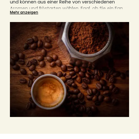
und können aus einer Reihe von verschiedenen
Aromen und Röstarten wählen.
Egal, ob Sie ein Fan
Mehr anzeigen
von Filtermaschinen, italienischen Kaffeemaschinen,
Kolbenkaffeemaschinen (auch bekannt als French
Press) oder anderen Geräten sind, gemahlener
Kaffee ist immer eine notwendige Komponente.
Hier
erklären wir Ihnen auch, warum der richtige Mahlgrad
für den perfekten Kaffeegenuss entscheidend ist.
Finden Sie hier Ihre nächste Lieblingsrösterei, egal ob
aus Italien, Deutschland oder Frankreich.