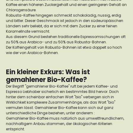
Kaffee einen höheren Zuckergehalt und einen geringeren Gehalt an
Chlorogensäure.
Robusta-Kaffee hingegen schmeckt schokoladig, nussig, erdig
und bitter. Dieser Geschmack ist jedoch in den südeuropäischen
Ländern sehr beliebt, da er sich mit dem Zucker zu einer feinen
Karamellnote vermischt.
Aus diesem Grund bestehen traditionelle Espressomischungen oft
zu 50% aus Arabica- und zu 50% aus Robusta-Bohnen.
Der Koffeingehalt von Robusta-Bohnen ist etwa doppelt so hoch
wie der von Arabica-Bohnen.
Ein kleiner Exkurs: Was ist
gemahlener Bio-Kaffee?
Der Begriff "gemahlener Bio-Kaffee" ruft bei jedem Kaffee- und
Espresso Liebhaber sicherlich ein bestimmtes Bild hervor. Doch
hinter dem scheinbar einfachen Wort "bio" verbergen sich in
Wirklichkeit komplexere Zusammenhänge, als das Wort "bio"
vermuten lässt. Gemahlener Bio-Kaffee kann sich auf ganz
unterschiedliche Dinge beziehen, unter anderem :
Gemahlener Bio-Kaffee muss natürlich aus umweltfreundlichem,
nachhaltigem Anbau stammen, der ökologischen Kriterien
entspricht.