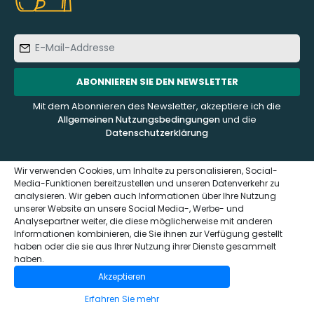
E-
Mail-
Addresse
ABONNIEREN SIE DEN NEWSLETTER
Mit dem Abonnieren des Newsletter, akzeptiere ich die
Allgemeinen Nutzungsbedingungen
und die
Datenschutzerklärung
Wir verwenden Cookies, um Inhalte zu personalisieren, Social-
Media-Funktionen bereitzustellen und unseren Datenverkehr zu
analysieren. Wir geben auch Informationen über Ihre Nutzung
KUNDENDIENST
ÜBER UNS
unserer Website an unsere Social Media-, Werbe- und
Analysepartner weiter, die diese möglicherweise mit anderen
Informationen kombinieren, die Sie ihnen zur Verfügung gestellt
Kontaktieren Sie uns
Häufig gestellte Fragen -
haben oder die sie aus Ihrer Nutzung ihrer Dienste gesammelt
FAQ
Impressum und
haben.
Datenschutzerklärung
Wer sind wir?
Akzeptieren
(GDPR)
Das Sensaterra Magazin
Erfahren Sie mehr
Allgemeinen