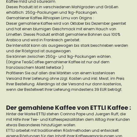
Kaffee mild und säurearm.
Dieses Produkt ist in verschiedenen Mahlgraden und Größen
erhältlich: 250g-Packungen und 1kg-Packungen.
Gemahlener Kaffee Äthiopien Limu von Origins :
Dieser gemahlene Kaffee wird von Oktober bis Dezember geerntet
und hat einen blumigen Geschmack mit einem Hauch von
Limetten. Dieses Produkt enthält gemahlene Bohnen aus 100%
Arabica und wird in Frankreich geröstet.
Die Intensität kann als ausgewogen bis stark beschrieben werden
und der Röstgrad ist ausgewogen.
Sie können zwischen 250g- und 1kg-Packungen wählen.
(Origine Tea&Coffee gemahlener Kaffee ist nur auf dem
französischem Markt lieferbar.)
Profitieren Sie auf allen drei Märkten von einem kostenlosen
Versand Ihrer Lieferung ohne zzgl. Kosten und inkl. Mwst. im Preis
Ihrer Bestellung. Allerdings ist der Versand nur dann kostenlos,
wenn der Bestellwert Ihrer Lieferung mindestens 39 EUR beträgt.
Der gemahlene Kaffee von ETTLI Kaffee :
Hinter der Marke
ETTLI
stehen Corinna Pape und Juergen Ruff, die
mit Hilfe ihrer Tee- und Kaffeespezialitäten dem Alltag ihrer Kunden
etwas Besonderes hinzufügen wollen.
ETTLI arbeitet mit traditionellen Röstmethoden und entwickelt
eigene Röstungen für den Inhalt ihrer Kaffeeverpackungen von