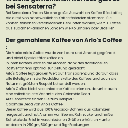
bei Sensaterra?
Bei Sensaterra finden Sie eine große Auswahl an Kaffee, Röstkaffee,
die direkt von handwerklichen Kaffeeröstereien stammen. Sie
können zwischen verschiedenen Herkünften wählen, wie z.B. Kaffee
aus südamerikanischen Ländern wie Kolumbien oder Brasilien.
Der gemahlene Kaffee von Arlo's Coffee
:
Die Marke Arlo's Coffee wurde von Laura und Arnaud gegründet
und bietet Spezialitätenkaffee an.
In ihren Kaffees werden die Aromen dank des traditionellen
Röstverfahrens optimal zur Geltung gebracht.
Arlo's Coffee legt großen Wert auf Transparenz und darauf, dass
alle Beteiligten in der Produktionskette des Kaffees und auch die
Natur mit größtem Respekt behandelt werden.
Arlo's Coffee bietet verschiedene Kaffeesorten an, darunter auch
eine entkoffeinierte Variante: den Colombie Deca.
Auf Sensaterra finden Sie zum Beispiel :
Colombie Deca von Arlo's Coffee :
Dieser Kaffee wird aus 100% Arabica-Bohnen aus Kolumbien
hergestellt und hat Aromen von Beeren, Rohrzucker und heißer
Schokolade. Er ist in verschiedenen Größen erhältlich - unter
anderem in 250gr-, 500gr- und 1kg-Packungen.