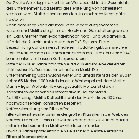
Der Zweite Weltkrieg markiert einen Wendepunkt in der Geschichte
des Unternehmens, da Melitta die Herstellung von Kaffeefiltern
verboten wird. Stattdessen muss das Unternehmen Kriegsgüter
herstellen.
Nach dem Krieg kann die Produktion wieder aufgenommen
werden und Melitta steigt in das Hotel- und Gaststättengewerbe
ein. Das Unternehmen expandiert nach Nord- und Südamerika,
erfindet die Aluminiumfolie und das "1x"-System. Diese
Bezeichnung auf den verschiedenen Produkten gibt an, wie viele
Tassen Kaffee man auf einmal erhalten kann. Filter der Größe "1x4"
können also vier Tassen Kaffee produzieren.
Mitte der 1960er Jahre brachte Melitta außerdem eine der ersten
elektrischen Kaffeemaschinen auf den Markt. Die
Unternehmensgruppe wuchs weiter und umfasste Mitte der 1980er
Jahre 65 Marken. 1989 wird der erste Werbespot mit dem Melitta-
Mann - Egon Wellenbrink - ausgestrahlt. Melitta ist die am
schnellsten wachsende Kaffeemarke in Deutschland.
Ab 1998 bringt Melitta Kaffeefilter auf den Markt, die zu 60% aus
nachwachsenden Rohstoffen bestehen.
Kaffeezubereitung von Filterkaffee:
Filterkaffee ist zweifellos einer der großen Klassiker in der Welt des
Kaffees. Der erste Filterkaffee wurde Anfang des 20. Jahrhunderts
mithilfe der berühmten Melitta-Filtertüten erfunden.
Etwa 50 Jahre später erfand ein Deutscher die erste elektrische
Filterkaffeemaschine
.