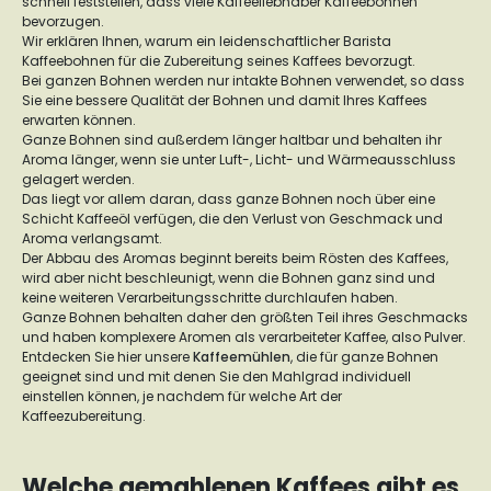
schnell feststellen, dass viele Kaffeeliebhaber Kaffeebohnen
bevorzugen.
Wir erklären Ihnen, warum ein leidenschaftlicher Barista
Kaffeebohnen für die Zubereitung seines Kaffees bevorzugt.
Bei ganzen Bohnen werden nur intakte Bohnen verwendet, so dass
Sie eine bessere Qualität der Bohnen und damit Ihres Kaffees
erwarten können.
Ganze Bohnen sind außerdem länger haltbar und behalten ihr
Aroma länger, wenn sie unter Luft-, Licht- und Wärmeausschluss
gelagert werden.
Das liegt vor allem daran, dass ganze Bohnen noch über eine
Schicht Kaffeeöl verfügen, die den Verlust von Geschmack und
Aroma verlangsamt.
Der Abbau des Aromas beginnt bereits beim Rösten des Kaffees,
wird aber nicht beschleunigt, wenn die Bohnen ganz sind und
keine weiteren Verarbeitungsschritte durchlaufen haben.
Ganze Bohnen behalten daher den größten Teil ihres Geschmacks
und haben komplexere Aromen als verarbeiteter Kaffee, also Pulver.
Entdecken Sie hier unsere
Kaffeemühlen
, die für ganze Bohnen
geeignet sind und mit denen Sie den Mahlgrad individuell
einstellen können, je nachdem für welche Art der
Kaffeezubereitung.
Welche gemahlenen Kaffees gibt es