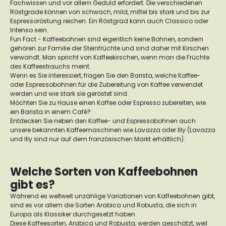
Fachwissen und vor allem Geduld erfordert. Die verschiedenen
Röstgrade können von schwach, mild, mittel bis stark und bis zur
Espressoröstung reichen. Ein Röstgrad kann auch Classico oder
Intenso sein.
Fun Fact - Kaffeebohnen sind eigentlich keine Bohnen, sondern
gehören zur Familie der Steinfrüchte und sind daher mit Kirschen
verwandt. Man spricht von Kaffeekirschen, wenn man die Früchte
des Kaffeestrauchs meint.
Wenn es Sie interessiert, fragen Sie den Barista, welche Kaffee-
oder Espressobohnen für die Zubereitung von Kaffee verwendet
werden und wie stark sie geröstet sind.
Möchten Sie zu Hause einen Kaffee oder Espresso zubereiten, wie
ein Barista in einem Café?
Entdecken Sie neben den Kaffee- und Espressobohnen auch
unsere bekannten Kaffeemaschinen wie Lavazza oder Illy (Lavazza
und Illy sind nur auf dem französischen Markt erhältlich).
Welche Sorten von Kaffeebohnen
gibt es?
Während es weltweit unzählige Variationen von Kaffeebohnen gibt,
sind es vor allem die Sorten Arabica und Robusta, die sich in
Europa als Klassiker durchgesetzt haben.
Diese Kaffeesorten, Arabica und Robusta, werden geschätzt, weil