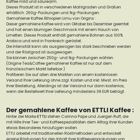
Kaffee mild und säurearm.
Dieses Produkt ist in verschiedenen Mahlgraden und Größen
erhältlich: 250g-Packungen und 1kg-Packungen.
Gemahlener Kaffee Äthiopien Limu von Origins :
Dieser gemahlene Kaffee wird von Oktober bis Dezember geerntet
und hat einen blumigen Geschmack mit einem Hauch von
Limetten. Dieses Produkt enthält gemahlene Bohnen aus 100%
Arabica und wird in Frankreich geröstet.
Die Intensität kann als ausgewogen bis stark beschrieben werden
und der Röstgrad ist ausgewogen.
Sie können zwischen 250g- und 1kg-Packungen wählen.
(Origine Tea&Coffee gemahlener Kaffee ist nur auf dem
französischem Markt lieferbar.)
Profitieren Sie auf allen drei Märkten von einem kostenlosen
Versand Ihrer Lieferung ohne zzgl. Kosten und inkl. Mwst. im Preis
Ihrer Bestellung. Allerdings ist der Versand nur dann kostenlos,
wenn der Bestellwert Ihrer Lieferung mindestens 39 EUR beträgt.
Der gemahlene Kaffee von ETTLI Kaffee :
Hinter der Marke
ETTLI
stehen Corinna Pape und Juergen Ruff, die
mit Hilfe ihrer Tee- und Kaffeespezialitäten dem Alltag ihrer Kunden
etwas Besonderes hinzufügen wollen.
ETTLI arbeitet mit traditionellen Röstmethoden und entwickelt
eigene Röstungen für den Inhalt ihrer Kaffeeverpackungen von