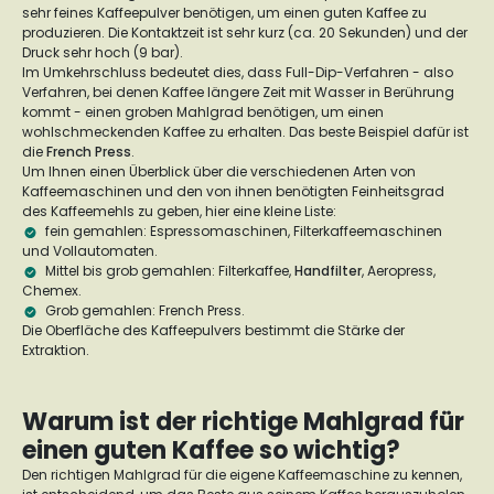
sehr feines Kaffeepulver benötigen, um einen guten Kaffee zu
produzieren. Die Kontaktzeit ist sehr kurz (ca. 20 Sekunden) und der
Druck sehr hoch (9 bar).
Im Umkehrschluss bedeutet dies, dass Full-Dip-Verfahren - also
Verfahren, bei denen Kaffee längere Zeit mit Wasser in Berührung
kommt - einen groben Mahlgrad benötigen, um einen
wohlschmeckenden Kaffee zu erhalten. Das beste Beispiel dafür ist
die
French Press
.
Um Ihnen einen Überblick über die verschiedenen Arten von
Kaffeemaschinen und den von ihnen benötigten Feinheitsgrad
des Kaffeemehls zu geben, hier eine kleine Liste:
fein gemahlen: Espressomaschinen, Filterkaffeemaschinen
und Vollautomaten.
Mittel bis grob gemahlen: Filterkaffee,
Handfilter
, Aeropress,
Chemex.
Grob gemahlen: French Press.
Die Oberfläche des Kaffeepulvers bestimmt die Stärke der
Extraktion.
Warum ist der richtige Mahlgrad für
einen guten Kaffee so wichtig?
Den richtigen Mahlgrad für die eigene Kaffeemaschine zu kennen,