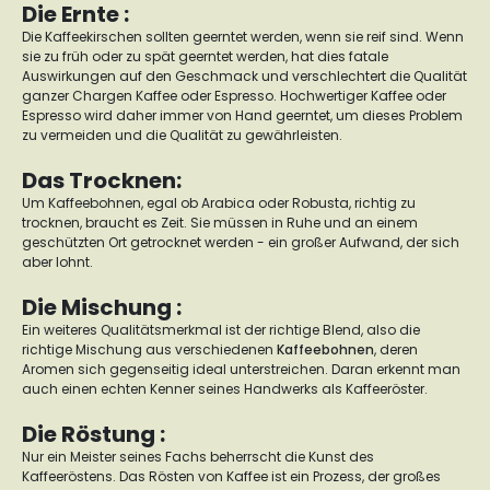
Die Ernte :
Die Kaffeekirschen sollten geerntet werden, wenn sie reif sind. Wenn
sie zu früh oder zu spät geerntet werden, hat dies fatale
Auswirkungen auf den Geschmack und verschlechtert die Qualität
ganzer Chargen Kaffee oder Espresso. Hochwertiger Kaffee oder
Espresso wird daher immer von Hand geerntet, um dieses Problem
zu vermeiden und die Qualität zu gewährleisten.
Das Trocknen:
Um Kaffeebohnen, egal ob Arabica oder Robusta, richtig zu
trocknen, braucht es Zeit. Sie müssen in Ruhe und an einem
geschützten Ort getrocknet werden - ein großer Aufwand, der sich
aber lohnt.
Die Mischung :
Ein weiteres Qualitätsmerkmal ist der richtige Blend, also die
richtige Mischung aus verschiedenen
Kaffeebohnen
, deren
Aromen sich gegenseitig ideal unterstreichen. Daran erkennt man
auch einen echten Kenner seines Handwerks als Kaffeeröster.
Die Röstung :
Nur ein Meister seines Fachs beherrscht die Kunst des
Kaffeeröstens. Das Rösten von Kaffee ist ein Prozess, der großes