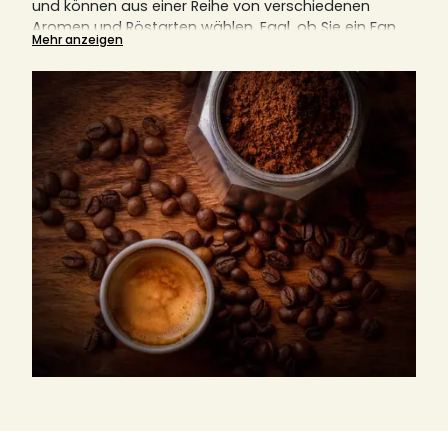
und können aus einer Reihe von verschiedenen
Aromen und Röstarten wählen.
Egal, ob Sie ein Fan
Mehr anzeigen
von Filtermaschinen, italienischen Kaffeemaschinen,
Kolbenkaffeemaschinen (auch bekannt als French
Press) oder anderen Geräten sind, gemahlener
Kaffee ist immer eine notwendige Komponente.
Hier
erklären wir Ihnen auch, warum der richtige Mahlgrad
für den perfekten Kaffeegenuss entscheidend ist.
Finden Sie hier Ihre nächste Lieblingsrösterei, egal ob
aus Italien, Deutschland oder Frankreich.