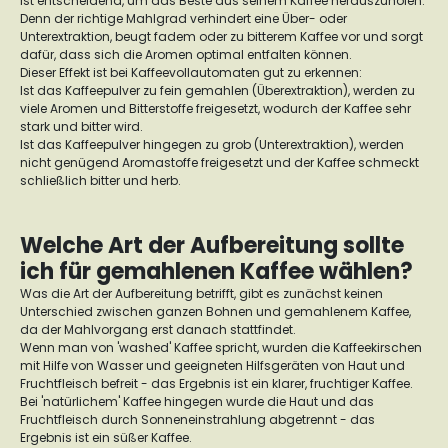
ist entscheidend, um das Beste aus seinem Kaffee herauszuholen.
Denn der richtige Mahlgrad verhindert eine Über- oder
Unterextraktion, beugt fadem oder zu bitterem Kaffee vor und sorgt
dafür, dass sich die Aromen optimal entfalten können.
Dieser Effekt ist bei Kaffeevollautomaten gut zu erkennen:
Ist das Kaffeepulver zu fein gemahlen (Überextraktion), werden zu
viele Aromen und Bitterstoffe freigesetzt, wodurch der Kaffee sehr
stark und bitter wird.
Ist das Kaffeepulver hingegen zu grob (Unterextraktion), werden
nicht genügend Aromastoffe freigesetzt und der Kaffee schmeckt
schließlich bitter und herb.
Welche Art der Aufbereitung sollte
ich für gemahlenen Kaffee wählen?
Was die Art der Aufbereitung betrifft, gibt es zunächst keinen
Unterschied zwischen ganzen Bohnen und gemahlenem Kaffee,
da der Mahlvorgang erst danach stattfindet.
Wenn man von 'washed' Kaffee spricht, wurden die Kaffeekirschen
mit Hilfe von Wasser und geeigneten Hilfsgeräten von Haut und
Fruchtfleisch befreit - das Ergebnis ist ein klarer, fruchtiger Kaffee.
Bei 'natürlichem' Kaffee hingegen wurde die Haut und das
Fruchtfleisch durch Sonneneinstrahlung abgetrennt - das
Ergebnis ist ein süßer Kaffee.