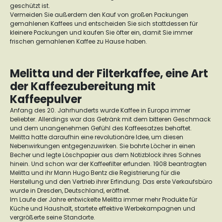
geschützt ist.
Vermeiden Sie außerdem den Kauf von großen Packungen
gemahlenen Kaffees und entscheiden Sie sich stattdessen für
kleinere Packungen und kaufen Sie öfter ein, damit Sie immer
frischen gemahlenen Kaffee zu Hause haben.
Melitta und der Filterkaffee, eine Art
der Kaffeezubereitung mit
Kaffeepulver
Anfang des 20. Jahrhunderts wurde Kaffee in Europa immer
beliebter. Allerdings war das Getränk mit dem bitteren Geschmack
und dem unangenehmen Gefühl des Kaffeesatzes behaftet.
Melitta hatte daraufhin eine revolutionäre Idee, um diesen
Nebenwirkungen entgegenzuwirken. Sie bohrte Löcher in einen
Becher und legte Löschpapier aus dem Notizblock ihres Sohnes
hinein. Und schon war der Kaffeefilter erfunden. 1908 beantragten
Melitta und ihr Mann Hugo Bentz die Registrierung für die
Herstellung und den Vertrieb ihrer Erfindung. Das erste Verkaufsbüro
wurde in Dresden, Deutschland, eröffnet.
Im Laufe der Jahre entwickelte Melitta immer mehr Produkte für
Küche und Haushalt, startete effektive Werbekampagnen und
vergrößerte seine Standorte.