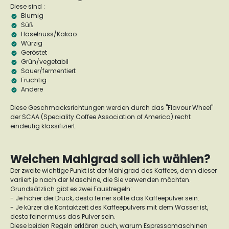
Diese sind :
Blumig
Süß
Haselnuss/Kakao
Würzig
Geröstet
Grün/vegetabil
Sauer/fermentiert
Fruchtig
Andere
Diese Geschmacksrichtungen werden durch das "Flavour Wheel"
der SCAA (Speciality Coffee Association of America) recht
eindeutig klassifiziert.
Welchen Mahlgrad soll ich wählen?
Der zweite wichtige Punkt ist der Mahlgrad des Kaffees, denn dieser
variiert je nach der Maschine, die Sie verwenden möchten.
Grundsätzlich gibt es zwei Faustregeln:
- Je höher der Druck, desto feiner sollte das Kaffeepulver sein.
- Je kürzer die Kontaktzeit des Kaffeepulvers mit dem Wasser ist,
desto feiner muss das Pulver sein.
Diese beiden Regeln erklären auch, warum Espressomaschinen