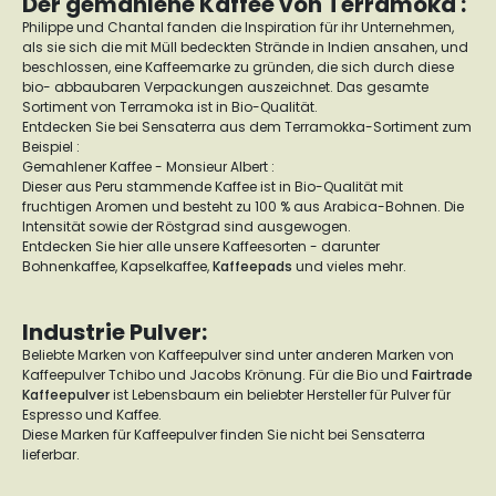
Der gemahlene Kaffee von Terramoka :
Philippe und Chantal fanden die Inspiration für ihr Unternehmen,
als sie sich die mit Müll bedeckten Strände in Indien ansahen, und
beschlossen, eine Kaffeemarke zu gründen, die sich durch diese
bio- abbaubaren Verpackungen auszeichnet. Das gesamte
Sortiment von Terramoka ist in Bio-Qualität.
Entdecken Sie bei Sensaterra aus dem Terramokka-Sortiment zum
Beispiel :
Gemahlener Kaffee - Monsieur Albert :
Dieser aus Peru stammende Kaffee ist in Bio-Qualität mit
fruchtigen Aromen und besteht zu 100 % aus Arabica-Bohnen. Die
Intensität sowie der Röstgrad sind ausgewogen.
Entdecken Sie hier alle unsere Kaffeesorten - darunter
Bohnenkaffee, Kapselkaffee,
Kaffeepads
und vieles mehr.
Industrie Pulver:
Beliebte Marken von Kaffeepulver sind unter anderen Marken von
Kaffeepulver Tchibo und Jacobs Krönung. Für die Bio und
Fairtrade
Kaffeepulver
ist Lebensbaum ein beliebter Hersteller für Pulver für
Espresso und Kaffee.
Diese Marken für Kaffeepulver finden Sie nicht bei Sensaterra
lieferbar.