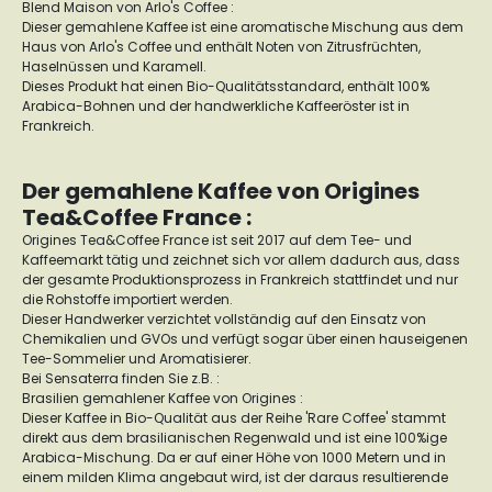
Blend Maison von Arlo's Coffee :
Dieser gemahlene Kaffee ist eine aromatische Mischung aus dem
Haus von Arlo's Coffee und enthält Noten von Zitrusfrüchten,
Haselnüssen und Karamell.
Dieses Produkt hat einen Bio-Qualitätsstandard, enthält 100%
Arabica-Bohnen und der handwerkliche Kaffeeröster ist in
Frankreich.
Der gemahlene Kaffee von Origines
Tea&Coffee France :
Origines Tea&Coffee France ist seit 2017 auf dem Tee- und
Kaffeemarkt tätig und zeichnet sich vor allem dadurch aus, dass
der gesamte Produktionsprozess in Frankreich stattfindet und nur
die Rohstoffe importiert werden.
Dieser Handwerker verzichtet vollständig auf den Einsatz von
Chemikalien und GVOs und verfügt sogar über einen hauseigenen
Tee-Sommelier und Aromatisierer.
Bei Sensaterra finden Sie z.B. :
Brasilien gemahlener Kaffee von Origines :
Dieser Kaffee in Bio-Qualität aus der Reihe 'Rare Coffee' stammt
direkt aus dem brasilianischen Regenwald und ist eine 100%ige
Arabica-Mischung. Da er auf einer Höhe von 1000 Metern und in
einem milden Klima angebaut wird, ist der daraus resultierende