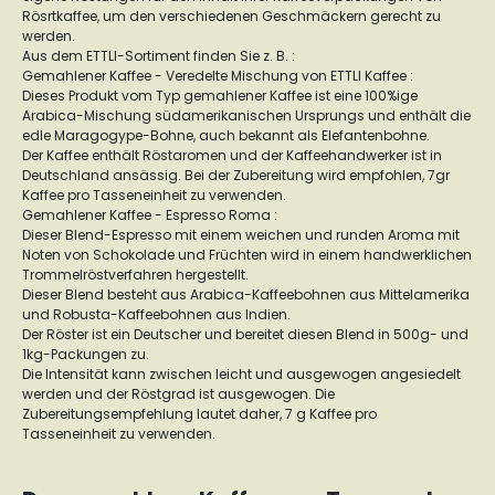
Rösrtkaffee, um den verschiedenen Geschmäckern gerecht zu
werden.
Aus dem ETTLI-Sortiment finden Sie z. B. :
Gemahlener Kaffee - Veredelte Mischung von ETTLI Kaffee :
Dieses Produkt vom Typ gemahlener Kaffee ist eine 100%ige
Arabica-Mischung südamerikanischen Ursprungs und enthält die
edle Maragogype-Bohne, auch bekannt als Elefantenbohne.
Der Kaffee enthält Röstaromen und der Kaffeehandwerker ist in
Deutschland ansässig. Bei der Zubereitung wird empfohlen, 7gr
Kaffee pro Tasseneinheit zu verwenden.
Gemahlener Kaffee - Espresso Roma :
Dieser Blend-Espresso mit einem weichen und runden Aroma mit
Noten von Schokolade und Früchten wird in einem handwerklichen
Trommelröstverfahren hergestellt.
Dieser Blend besteht aus Arabica-Kaffeebohnen aus Mittelamerika
und Robusta-Kaffeebohnen aus Indien.
Der Röster ist ein Deutscher und bereitet diesen Blend in 500g- und
1kg-Packungen zu.
Die Intensität kann zwischen leicht und ausgewogen angesiedelt
werden und der Röstgrad ist ausgewogen. Die
Zubereitungsempfehlung lautet daher, 7 g Kaffee pro
Tasseneinheit zu verwenden.