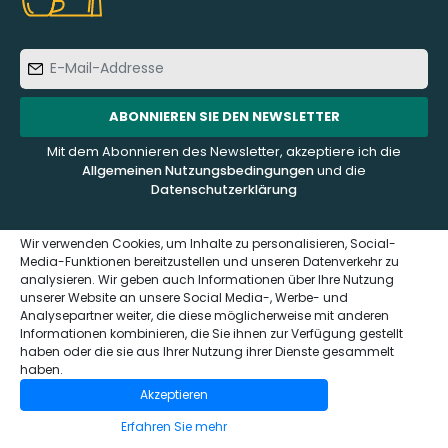
E-
Mail-
Addresse
ABONNIEREN SIE DEN NEWSLETTER
Mit dem Abonnieren des Newsletter, akzeptiere ich die
Allgemeinen Nutzungsbedingungen
und die
Datenschutzerklärung
Wir verwenden Cookies, um Inhalte zu personalisieren, Social-
Media-Funktionen bereitzustellen und unseren Datenverkehr zu
analysieren. Wir geben auch Informationen über Ihre Nutzung
KUNDENDIENST
ÜBER UNS
unserer Website an unsere Social Media-, Werbe- und
Analysepartner weiter, die diese möglicherweise mit anderen
Informationen kombinieren, die Sie ihnen zur Verfügung gestellt
Kontaktieren Sie uns
Häufig gestellte Fragen -
haben oder die sie aus Ihrer Nutzung ihrer Dienste gesammelt
FAQ
Impressum und
haben.
Datenschutzerklärung
Wer sind wir?
Akzeptieren
(GDPR)
Das Sensaterra Magazin
Erfahren Sie mehr
Allgemeinen