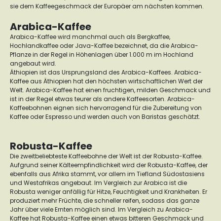
sie dem Kaffeegeschmack der Europäer am nächsten kommen.
Arabica-Kaffee
Arabica-Kaffee wird manchmal auch als Bergkaffee,
Hochlandkaffee oder Java-Kaffee bezeichnet, da die Arabica-
Pflanze in der Regel in Höhenlagen über 1.000 m im Hochland
angebaut wird.
Äthiopien ist das Ursprungsland des Arabica-Kaffees. Arabica-
Kaffee aus Äthiopien hat den höchsten wirtschaftlichen Wert der
Welt. Arabica-Kaffee hat einen fruchtigen, milden Geschmack und
ist in der Regel etwas teurer als andere Kaffeesorten. Arabica-
Kaffeebohnen eignen sich hervorragend für die Zubereitung von
Kaffee oder Espresso und werden auch von Baristas geschätzt.
Robusta-Kaffee
Die zweitbeliebteste Kaffeebohne der Welt ist der Robusta-Kaffee.
Aufgrund seiner Kälteempfindlichkeit wird der Robusta-Kaffee, der
ebenfalls aus Afrika stammt, vor allem im Tiefland Südostasiens
und Westafrikas angebaut. Im Vergleich zur Arabica ist die
Robusta weniger anfällig für Hitze, Feuchtigkeit und Krankheiten. Er
produziert mehr Früchte, die schneller reifen, sodass das ganze
Jahr über viele Ernten möglich sind. Im Vergleich zu Arabica-
Kaffee hat Robusta-Kaffee einen etwas bitteren Geschmack und