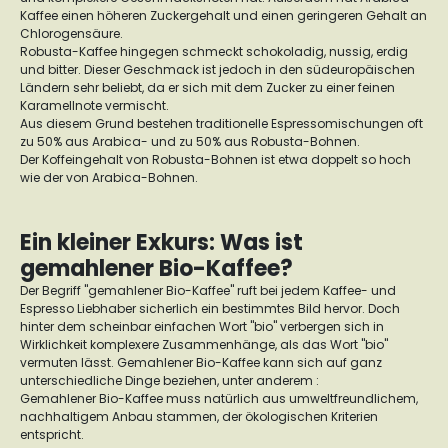
Kaffee einen höheren Zuckergehalt und einen geringeren Gehalt an
Chlorogensäure.
Robusta-Kaffee hingegen schmeckt schokoladig, nussig, erdig
und bitter. Dieser Geschmack ist jedoch in den südeuropäischen
Ländern sehr beliebt, da er sich mit dem Zucker zu einer feinen
Karamellnote vermischt.
Aus diesem Grund bestehen traditionelle Espressomischungen oft
zu 50% aus Arabica- und zu 50% aus Robusta-Bohnen.
Der Koffeingehalt von Robusta-Bohnen ist etwa doppelt so hoch
wie der von Arabica-Bohnen.
Ein kleiner Exkurs: Was ist
gemahlener Bio-Kaffee?
Der Begriff "gemahlener Bio-Kaffee" ruft bei jedem Kaffee- und
Espresso Liebhaber sicherlich ein bestimmtes Bild hervor. Doch
hinter dem scheinbar einfachen Wort "bio" verbergen sich in
Wirklichkeit komplexere Zusammenhänge, als das Wort "bio"
vermuten lässt. Gemahlener Bio-Kaffee kann sich auf ganz
unterschiedliche Dinge beziehen, unter anderem :
Gemahlener Bio-Kaffee muss natürlich aus umweltfreundlichem,
nachhaltigem Anbau stammen, der ökologischen Kriterien
entspricht.