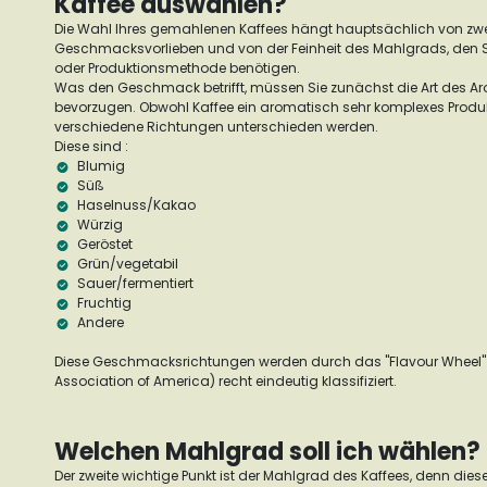
Kaffee auswählen?
Die Wahl Ihres gemahlenen Kaffees hängt hauptsächlich von zwe
Geschmacksvorlieben und von der Feinheit des Mahlgrads, den Sie
oder Produktionsmethode benötigen.
Was den Geschmack betrifft, müssen Sie zunächst die Art des A
bevorzugen. Obwohl Kaffee ein aromatisch sehr komplexes Produkt 
verschiedene Richtungen unterschieden werden.
Diese sind :
Blumig
Süß
Haselnuss/Kakao
Würzig
Geröstet
Grün/vegetabil
Sauer/fermentiert
Fruchtig
Andere
Diese Geschmacksrichtungen werden durch das "Flavour Wheel" 
Association of America) recht eindeutig klassifiziert.
Welchen Mahlgrad soll ich wählen?
Der zweite wichtige Punkt ist der Mahlgrad des Kaffees, denn diese