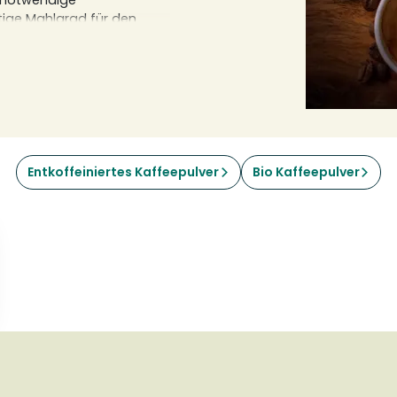
e notwendige
htige Mahlgrad für den
 Italien, Deutschland oder
Entkoffeiniertes Kaffeepulver
Bio Kaffeepulver