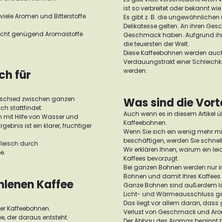
ist so verbreitet oder bekannt w
viele Aromen und Bitterstoffe
Es gibt z. B. die ungewöhnlichen
Delikatesse gelten. An ihren Ge
 nicht genügend Aromastoffe
Geschmack haben. Aufgrund ihre
die teuersten der Welt.
Diese Kaffeebohnen werden auch
Verdauungstrakt einer Schleichka
werden.
ch für
terschied zwischen ganzen
Was sind die Vort
 stattfindet.
Auch wenn es in diesem Artikel üb
n mit Hilfe von Wasser und
Kaffeebohnen.
ebnis ist ein klarer, fruchtiger
Wenn Sie sich ein wenig mehr m
beschäftigen, werden Sie schnell
fleisch durch
Wir erklären Ihnen, warum ein le
e.
Kaffees bevorzugt.
Bei ganzen Bohnen werden nur in
Bohnen und damit Ihres Kaffees
hlenen Kaffee
Ganze Bohnen sind außerdem läng
Licht- und Wärmeausschluss ge
Das liegt vor allem daran, dass
er Kaffeebohnen.
Verlust von Geschmack und Ar
ee, der daraus entsteht.
Der Abbau des Aromas beginnt be