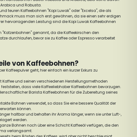
ie Arabica und Robusta.
 und teuren Kaffeebohnen "Kopi Luwak" oder "Excelsa", die als
schmack muss man sich erst gewöhnen, da sie einen sehr erdigen
r hervorragenden Leistung sind die Kopi Luwak Kaffeebohnen
 "Katzenbohnen" genannt, da die Kaffeekirschen den
tze durchlaufen, bevor sie zu Kaffee oder Espresso verarbeitet
eile von Kaffeebohnen?
er Kaffeepulver geht, hier einfach ein kurzer Exkurs zu
it Kaffee und seinen verschiedenen Herstellungsmethoden
 feststellen, dass viele Kaffeeliebhaber Kaffeebohnen bevorzugen.
idenschaftlicher Barista Kaffeebohnen für die Zubereitung seines
takte Bohnen verwendet, so dass Sie eine bessere Qualität der
 erwarten können.
er haltbar und behalten ihr Aroma länger, wenn sie unter Luft-,
lagert werden.
 ganze Bohnen noch über eine Schicht Kaffeeöl verfügen, die den
oma verlangsamt.
reits beim Rösten des Kaffees, wird aber nicht beschleunigt,