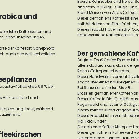
Beeren, Rohrzucker und heißer Sc
anderem in 250gr-, 500gr- und
Blend Maison von Arlo's Coffee :
Arabica und
Dieser gemahlene Kaffee ist ei
enthält Noten von Zitrusfrüchte
Dieses Produkt hat einen Bio-Qu
rwendeten Kaffeesorten und
handwerkliche Kaffeeröster ist in
gion, Anbaubedingungen,
 Sorte der Kaffeeart Canephora
Der gemahlene Kaff
och auch den weit verbreiteten
Origines Tea&Coffee France ist s
allem dadurch aus, dass der ges
Rohstoffe importiert werden.
Dieser Handwerker verzichtet vo
eepflanzen
sogar über einen hauseigenen T
Robusta-Kaffee etwa 99 % der
Bei Sensaterra finden Sie z.B. :
Brasilien gemahlener Kaffee von 
 Art klassifiziert und
Dieser Kaffee in Bio-Qualität au
Regenwald und ist eine 100%ige 
Äthiopien angebaut, während
einem milden Klima angebaut wir
uziert wird.
Dieses Produkt ist in verschie
1kg-Packungen.
Gemahlener Kaffee Äthiopien Lim
ffeekirschen
Dieser gemahlene Kaffee wird vo
Geschmack mit einem Hauch von