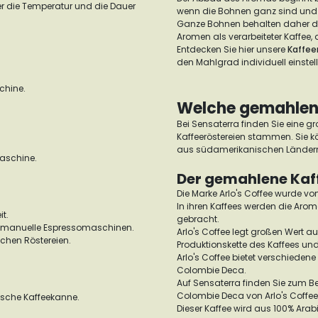
r die Temperatur und die Dauer
wenn die Bohnen ganz sind und 
Ganze Bohnen behalten daher d
Aromen als verarbeiteter Kaffee, 
Entdecken Sie hier unsere
Kaffe
den Mahlgrad individuell einstel
chine.
Welche gemahlene
Bei Sensaterra finden Sie eine g
Kaffeeröstereien stammen. Sie k
aus südamerikanischen Ländern 
aschine.
Der gemahlene Kaffe
Die Marke Arlo's Coffee wurde v
In ihren Kaffees werden die Arom
it.
gebracht.
d manuelle Espressomaschinen.
Arlo's Coffee legt großen Wert au
chen Röstereien.
Produktionskette des Kaffees un
Arlo's Coffee bietet verschiedene
Colombie Deca.
Auf Sensaterra finden Sie zum Bei
Colombie Deca von Arlo's Coffee 
sche Kaffeekanne.
Dieser Kaffee wird aus 100% Ar