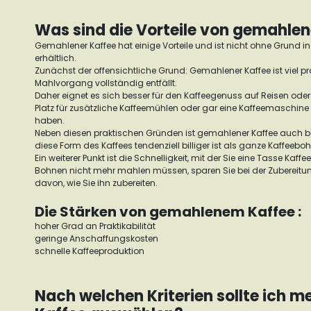
Was sind die Vorteile von gemahle
Gemahlener Kaffee hat einige Vorteile und ist nicht ohne Grund in
erhältlich.
Zunächst der offensichtliche Grund: Gemahlener Kaffee ist viel p
Mahlvorgang vollständig entfällt.
Daher eignet es sich besser für den Kaffeegenuss auf Reisen oder 
Platz für zusätzliche Kaffeemühlen oder gar eine Kaffeemaschine 
haben.
Neben diesen praktischen Gründen ist gemahlener Kaffee auch be
diese Form des Kaffees tendenziell billiger ist als ganze Kaffeeb
Ein weiterer Punkt ist die Schnelligkeit, mit der Sie eine Tasse Kaff
Bohnen nicht mehr mahlen müssen, sparen Sie bei der Zubereitun
davon, wie Sie ihn zubereiten.
Die Stärken von gemahlenem Kaffee :
hoher Grad an Praktikabilität
geringe Anschaffungskosten
schnelle Kaffeeproduktion
Nach welchen Kriterien sollte ich 