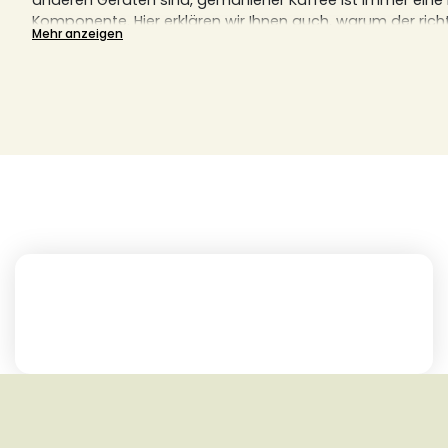
anderen Geräten sind, gemahlener Kaffee ist immer ein
Komponente.
Hier erklären wir Ihnen auch, warum der ric
Mehr anzeigen
perfekten Kaffeegenuss entscheidend ist.
Finden Sie hier Ihre nächste Lieblingsrösterei, egal ob aus
Frankreich.