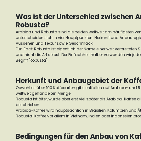
Was ist der Unterschied zwischen 
Robusta?
Arabica und Robusta sind die beiden weltweit am häufigsten ve
unterscheiden sich in vier Hauptpunkten: Herkunft und Anbaure
Aussehen und Textur sowie Geschmack.
Fun Fact: Robusta ist eigentlich der Name einer weit verbreiteten
und nicht die Art selbst. Der Einfachheit halber verwenden wir jed
Begriff 'Robusta'.
Herkunft und Anbaugebiet der Kaff
Obwohl es über 100 Kaffeearten gibt, entfallen auf Arabica- und 
weltweit gehandelten Menge.
Robusta ist älter, wurde aber erst viel später als Arabica-Kaffee als
beschrieben.
Arabica-Kaffee wird hauptsächlich in Brasilien, Kolumbien und 
Robusta-Kaffee vor allem in Vietnam, Indien oder Indonesien prod
Bedingungen für den Anbau von Ka