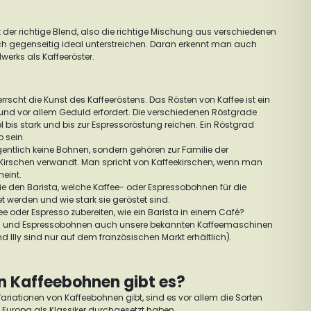
t der richtige Blend, also die richtige Mischung aus verschiedenen
ch gegenseitig ideal unterstreichen. Daran erkennt man auch
werks als Kaffeeröster.
rrscht die Kunst des Kaffeeröstens. Das Rösten von Kaffee ist ein
und vor allem Geduld erfordert. Die verschiedenen Röstgrade
 bis stark und bis zur Espressoröstung reichen. Ein Röstgrad
o sein.
entlich keine Bohnen, sondern gehören zur Familie der
 Kirschen verwandt. Man spricht von Kaffeekirschen, wenn man
meint.
Sie den Barista, welche Kaffee- oder Espressobohnen für die
 werden und wie stark sie geröstet sind.
e oder Espresso zubereiten, wie ein Barista in einem Café?
e- und Espressobohnen auch unsere bekannten Kaffeemaschinen
d Illy sind nur auf dem französischen Markt erhältlich).
n Kaffeebohnen gibt es?
riationen von Kaffeebohnen gibt, sind es vor allem die Sorten
n Europa als Klassiker durchgesetzt haben.