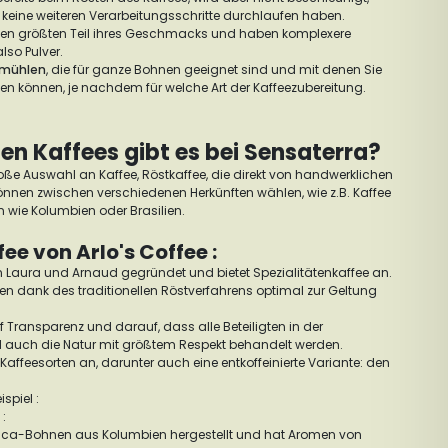
keine weiteren Verarbeitungsschritte durchlaufen haben.
en größten Teil ihres Geschmacks und haben komplexere
also Pulver.
emühlen
, die für ganze Bohnen geeignet sind und mit denen Sie
len können, je nachdem für welche Art der Kaffeezubereitung.
n Kaffees gibt es bei Sensaterra?
roße Auswahl an Kaffee, Röstkaffee, die direkt von handwerklichen
önnen zwischen verschiedenen Herkünften wählen, wie z.B. Kaffee
wie Kolumbien oder Brasilien.
e von Arlo's Coffee :
on Laura und Arnaud gegründet und bietet Spezialitätenkaffee an.
en dank des traditionellen Röstverfahrens optimal zur Geltung
f Transparenz und darauf, dass alle Beteiligten in der
d auch die Natur mit größtem Respekt behandelt werden.
 Kaffeesorten an, darunter auch eine entkoffeinierte Variante: den
spiel :
:
abica-Bohnen aus Kolumbien hergestellt und hat Aromen von