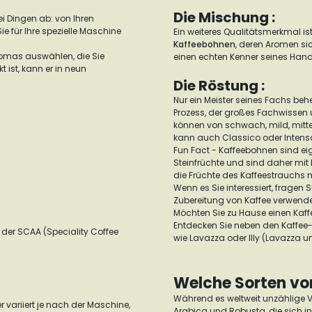
Die Mischung :
i Dingen ab: von Ihren
 für Ihre spezielle Maschine
Ein weiteres Qualitätsmerkmal is
Kaffeebohnen
, deren Aromen si
romas auswählen, die Sie
einen echten Kenner seines Hand
ist, kann er in neun
Die Röstung :
Nur ein Meister seines Fachs behe
Prozess, der großes Fachwissen 
können von schwach, mild, mittel
kann auch Classico oder Intens
Fun Fact - Kaffeebohnen sind eig
Steinfrüchte und sind daher mit
die Früchte des Kaffeestrauchs 
Wenn es Sie interessiert, fragen 
Zubereitung von Kaffee verwendet
Möchten Sie zu Hause einen Kaffe
Entdecken Sie neben den Kaffe
der SCAA (Speciality Coffee
wie Lavazza oder Illy (Lavazza un
Welche Sorten vo
Während es weltweit unzählige Va
r variiert je nach der Maschine,
Arabica und Robusta, die sich i