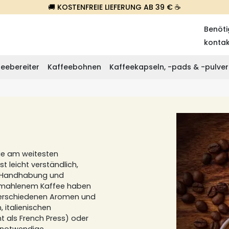
🚚 KOSTENFREIE LIEFERUNG AB 39 € ☕
Benöti
konta
eebereiter
Kaffeebohnen
Kaffeekapseln, -pads & -pulver
ie am weitesten
st leicht verständlich,
he Handhabung und
emahlenem Kaffee haben
 verschiedenen Aromen und
, italienischen
 als French Press) oder