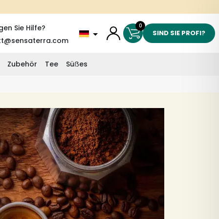
0
gen Sie Hilfe?
SIND SIE PROFI?
kt@sensaterra.com
Zubehör
Tee
Süẞes