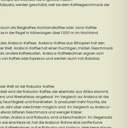
 Robusta, werden geschätzt, weil sie dem Kaffeegeschmack der
.
uch als Bergkaffee, Hochlandkaffee oder Java-Kaffee
nze in der Regel in Höhenlagen über 1.000 m im Hochland
 des Arabica-Kaffees. Arabica-Kaffee aus Äthiopien hat den
der Welt. Arabica-Kaffee hat einen fruchtigen, milden Geschmack
r als andere Kaffeesorten. Arabica-Kaffeebohnen eignen sich
g von Kaffee oder Espresso und werden auch von Baristas
der Welt ist der Robusta-Kaffee.
keit wird der Robusta-Kaffee, der ebenfalls aus Afrika stammt,
ens und Westafrikas angebaut. Im Vergleich zur Arabica ist die
e, Feuchtigkeit und Krankheiten. Er produziert mehr Früchte, die
ze Jahr über viele Ernten möglich sind. Im Vergleich zu Arabica-
n etwas bitteren Geschmack und weniger Körper.
 Sorten, Arabica und Robusta, sind unterschiedlich. Im Gegensatz
wie eine Kerze ist, hat die Arabica-Bohne eine sanfte Kurve.
n von Kaffeebohnen außer Robusta und Arabica, aber keine davon