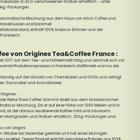
hokolade. Er ist in verschiedenen Größen erhältlich - unter
 1kg-Packungen.
ne aromatische Mischung aus dem Haus von Arlo's Coffee und
n, Haselnüssen und Karamell.
alitätsstandard, enthält 100% Arabica-Bohnen und der
 Frankreich.
ee von Origines Tea&Coffee France :
eit 2017 auf dem Tee- und Kaffeemarkt tätig und zeichnet sich vor
amte Produktionsprozess in Frankreich stattfindet und nur die
llständig auf den Einsatz von Chemikalien und GVOs und verfügt
ee-Sommelier und Aromatisierer.
Origines :
s der Reihe 'Rare Coffee' stammt direkt aus dem brasilianischen
Arabica-Mischung. Da er auf einer Höhe von 1000 Metern und in
d, ist der daraus resultierende Kaffee mild und säurearm.
denen Mahlgraden und Größen erhältlich: 250g-Packungen und
u von Origins :
n Oktober bis Dezember geerntet und hat einen blumigen
 Limetten. Dieses Produkt enthält gemahlene Bohnen aus 100%