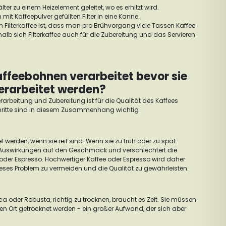
er zu einem Heizelement geleitet, wo es erhitzt wird.
mit Kaffeepulver gefüllten Filter in eine Kanne.
on Filterkaffee ist, dass man pro Brühvorgang viele Tassen Kaffee
alb sich Filterkaffee auch für die Zubereitung und das Servieren
ffeebohnen verarbeitet bevor sie
erarbeitet werden?
erarbeitung und Zubereitung ist für die Qualität des Kaffees
hritte sind in diesem Zusammenhang wichtig :
et werden, wenn sie reif sind. Wenn sie zu früh oder zu spät
e Auswirkungen auf den Geschmack und verschlechtert die
oder Espresso. Hochwertiger Kaffee oder Espresso wird daher
ses Problem zu vermeiden und die Qualität zu gewährleisten.
 oder Robusta, richtig zu trocknen, braucht es Zeit. Sie müssen
n Ort getrocknet werden - ein großer Aufwand, der sich aber