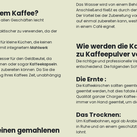
Das Wasser wird von einem Behält
Anschließend fließt es durch den 
nem Kaffee?
Der Vorteil bei der Zubereitung v
 allen Geschäften leicht
auf einmal zubereiten kann, wesh
in einem Café eignet.
raktischer zu verwenden, da der
für kleine Küchen, die keinen
Wie werden die Ka
mit integriertem
Mahlwerk
zu Kaffeepulver v
sser für den Geldbeutel, da
Die richtige und professionelle V
ohnen oder sogar
Kaffeekapseln
.
entscheidend. Die folgenden Sc
ee zubereiten können. Da Sie die
g Ihres Kaffees Zeit, unabhängig
Die Ernte :
Die Kaffeekirschen sollten geernt
geerntet werden, hat dies fatal
Qualität ganzer Chargen Kaffee 
immer von Hand geerntet, um die
Das Trocknen:
Um Kaffeebohnen, egal ob Arabica
in Ruhe und an einem geschützte
meinen gemahlenen
lohnt.