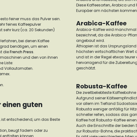
Diese Kaffeesorten, Arabica und
Europäer am nächsten kommen
desto feiner muss das Pulver sein.
Arabica-Kaffee
r feines Kaffeepulver
Arabica-Kaffee wird manchmal a
st sehr kurz (ca. 20 Sekunden)
bezeichnet, da die Arabica-Pfla
angebaut wird.
erfahren, bei denen Kaffee
Äthiopien ist das Ursprungsland
lgrad benötigen, um einen
höchsten wirtschaftlichen Wert 
st die
French Press
.
und ist in der Regel etwas teure
feemaschinen und den von ihnen
hervorragend für die Zubereitun
e Liste:
geschätzt.
nd Vollautomaten.
hemex.
Robusta-Kaffee
on.
Die zweitbeliebteste Kaffeebohne 
Aufgrund seiner Kälteempfindlich
r einen guten
vor allem im Tiefland Südostasi
Robusta weniger anfällig für Hitz
schneller reifen, sodass das gan
, ist entscheidend, um das Beste
Kaffee hat Robusta-Kaffee eine
Auch die Einschnitte der beiden
ktion, beugt fadem oder zu
zur Robusta-Bohne, die praktisch 
l entfalten können.
Es gibt viele verschiedene Arte