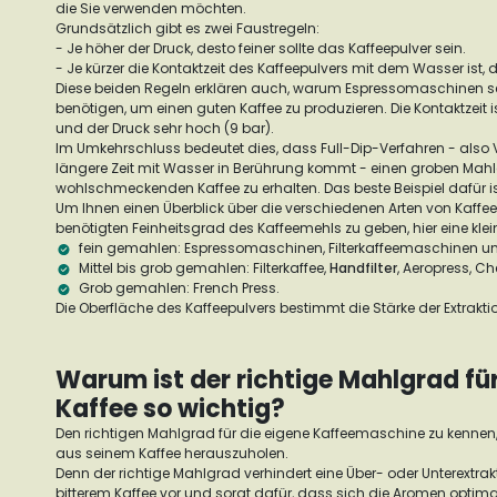
die Sie verwenden möchten.
Grundsätzlich gibt es zwei Faustregeln:
- Je höher der Druck, desto feiner sollte das Kaffeepulver sein.
- Je kürzer die Kontaktzeit des Kaffeepulvers mit dem Wasser ist, 
Diese beiden Regeln erklären auch, warum Espressomaschinen seh
benötigen, um einen guten Kaffee zu produzieren. Die Kontaktzeit i
und der Druck sehr hoch (9 bar).
Im Umkehrschluss bedeutet dies, dass Full-Dip-Verfahren - also V
längere Zeit mit Wasser in Berührung kommt - einen groben Mah
wohlschmeckenden Kaffee zu erhalten. Das beste Beispiel dafür i
Um Ihnen einen Überblick über die verschiedenen Arten von Kaf
benötigten Feinheitsgrad des Kaffeemehls zu geben, hier eine klein
fein gemahlen: Espressomaschinen, Filterkaffeemaschinen u
Mittel bis grob gemahlen: Filterkaffee,
Handfilter
, Aeropress, C
Grob gemahlen: French Press.
Die Oberfläche des Kaffeepulvers bestimmt die Stärke der Extrakti
Warum ist der richtige Mahlgrad fü
Kaffee so wichtig?
Den richtigen Mahlgrad für die eigene Kaffeemaschine zu kennen
aus seinem Kaffee herauszuholen.
Denn der richtige Mahlgrad verhindert eine Über- oder Unterextra
bitterem Kaffee vor und sorgt dafür, dass sich die Aromen optima