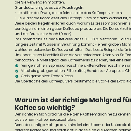
die Sie verwenden möchten.
Grundsätzlich gibt es zwei Faustregeln:
- Je höher der Druck, desto feiner sollte das Kaffeepulver sein.
- Je kürzer die Kontaktzeit des Kaffeepulvers mit dem Wasser ist, 
Diese beiden Regeln erklären auch, warum Espressomaschinen seh
benötigen, um einen guten Kaffee zu produzieren. Die Kontaktzeit i
und der Druck sehr hoch (9 bar).
Im Umkehrschluss bedeutet dies, dass Full-Dip-Verfahren - also V
längere Zeit mit Wasser in Berührung kommt - einen groben Mah
wohlschmeckenden Kaffee zu erhalten. Das beste Beispiel dafür i
Um Ihnen einen Überblick über die verschiedenen Arten von Kaf
benötigten Feinheitsgrad des Kaffeemehls zu geben, hier eine klein
fein gemahlen: Espressomaschinen, Filterkaffeemaschinen u
Mittel bis grob gemahlen: Filterkaffee,
Handfilter
, Aeropress, C
Grob gemahlen: French Press.
Die Oberfläche des Kaffeepulvers bestimmt die Stärke der Extrakti
Warum ist der richtige Mahlgrad fü
Kaffee so wichtig?
Den richtigen Mahlgrad für die eigene Kaffeemaschine zu kennen
aus seinem Kaffee herauszuholen.
Denn der richtige Mahlgrad verhindert eine Über- oder Unterextra
bitterem Kaffee vor und sorgt dafür, dass sich die Aromen optima