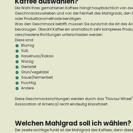
Kaffee auswählen?
Die Wahl Ihres gemahlenen Kaffees hängt hauptsächlich von zwe
Geschmacksvorlieben und von der Feinheit des Mahlgrads, den Sie
oder Produktionsmethode benötigen.
Was den Geschmack betrifft, müssen Sie zunächst die Art des A
bevorzugen. Obwohl Kaffee ein aromatisch sehr komplexes Produkt 
verschiedene Richtungen unterschieden werden.
Diese sind :
Blumig
Süß
Haselnuss/Kakao
Würzig
Geröstet
Grün/vegetabil
Sauer/fermentiert
Fruchtig
Andere
Diese Geschmacksrichtungen werden durch das "Flavour Wheel" 
Association of America) recht eindeutig klassifiziert.
Welchen Mahlgrad soll ich wählen?
Der zweite wichtige Punkt ist der Mahlgrad des Kaffees, denn diese