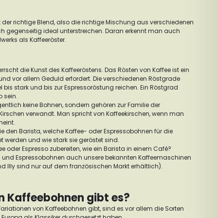
t der richtige Blend, also die richtige Mischung aus verschiedenen
ch gegenseitig ideal unterstreichen. Daran erkennt man auch
werks als Kaffeeröster.
rrscht die Kunst des Kaffeeröstens. Das Rösten von Kaffee ist ein
und vor allem Geduld erfordert. Die verschiedenen Röstgrade
 bis stark und bis zur Espressoröstung reichen. Ein Röstgrad
o sein.
entlich keine Bohnen, sondern gehören zur Familie der
 Kirschen verwandt. Man spricht von Kaffeekirschen, wenn man
meint.
Sie den Barista, welche Kaffee- oder Espressobohnen für die
 werden und wie stark sie geröstet sind.
e oder Espresso zubereiten, wie ein Barista in einem Café?
e- und Espressobohnen auch unsere bekannten Kaffeemaschinen
d Illy sind nur auf dem französischen Markt erhältlich).
n Kaffeebohnen gibt es?
riationen von Kaffeebohnen gibt, sind es vor allem die Sorten
n Europa als Klassiker durchgesetzt haben.