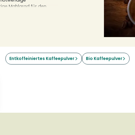
e notwendige
htige Mahlgrad für den
 Italien, Deutschland oder
Entkoffeiniertes Kaffeepulver
Bio Kaffeepulver