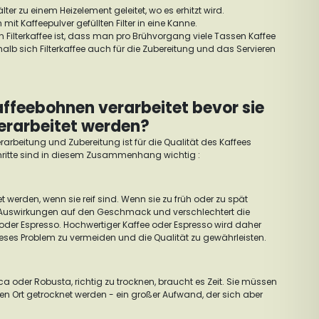
er zu einem Heizelement geleitet, wo es erhitzt wird.
mit Kaffeepulver gefüllten Filter in eine Kanne.
on Filterkaffee ist, dass man pro Brühvorgang viele Tassen Kaffee
alb sich Filterkaffee auch für die Zubereitung und das Servieren
ffeebohnen verarbeitet bevor sie
erarbeitet werden?
erarbeitung und Zubereitung ist für die Qualität des Kaffees
hritte sind in diesem Zusammenhang wichtig :
et werden, wenn sie reif sind. Wenn sie zu früh oder zu spät
e Auswirkungen auf den Geschmack und verschlechtert die
oder Espresso. Hochwertiger Kaffee oder Espresso wird daher
ses Problem zu vermeiden und die Qualität zu gewährleisten.
 oder Robusta, richtig zu trocknen, braucht es Zeit. Sie müssen
n Ort getrocknet werden - ein großer Aufwand, der sich aber