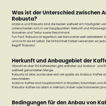
Was ist der Unterschied zwischen 
Robusta?
Arabica und Robusta sind die beiden weltweit am häufigsten ve
unterscheiden sich in vier Hauptpunkten: Herkunft und Anbaure
Aussehen und Textur sowie Geschmack.
Fun Fact: Robusta ist eigentlich der Name einer weit verbreiteten
und nicht die Art selbst. Der Einfachheit halber verwenden wir jed
Begriff 'Robusta'.
Herkunft und Anbaugebiet der Kaff
Obwohl es über 100 Kaffeearten gibt, entfallen auf Arabica- und 
weltweit gehandelten Menge.
Robusta ist älter, wurde aber erst viel später als Arabica-Kaffee als
beschrieben.
Arabica-Kaffee wird hauptsächlich in Brasilien, Kolumbien und 
Robusta-Kaffee vor allem in Vietnam, Indien oder Indonesien prod
Bedingungen für den Anbau von Ka