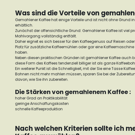
Was sind die Vorteile von gemahle
Gemahlener Kaffee hat einige Vorteile und ist nicht ohne Grund in
erhältlich.
Zunächst der offensichtliche Grund: Gemahlener Kaffee ist viel p
Mahlvorgang vollständig entfällt.
Daher eignet es sich besser für den Kaffeegenuss auf Reisen oder 
Platz für zusätzliche Kaffeemühlen oder gar eine Kaffeemaschine 
haben.
Neben diesen praktischen Gründen ist gemahlener Kaffee auch be
diese Form des Kaffees tendenziell billiger ist als ganze Kaffeeb
Ein weiterer Punkt ist die Schnelligkeit, mit der Sie eine Tasse Kaff
Bohnen nicht mehr mahlen müssen, sparen Sie bei der Zubereitun
davon, wie Sie ihn zubereiten.
Die Stärken von gemahlenem Kaffee :
hoher Grad an Praktikabilität
geringe Anschaffungskosten
schnelle Kaffeeproduktion
Nach welchen Kriterien sollte ich 