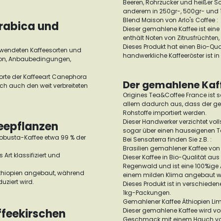
Beeren, Rohrzucker und heißer Sc
anderem in 250gr-, 500gr- und
Blend Maison von Arlo's Coffee :
Arabica und
Dieser gemahlene Kaffee ist ei
enthält Noten von Zitrusfrüchte
Dieses Produkt hat einen Bio-Qu
rwendeten Kaffeesorten und
handwerkliche Kaffeeröster ist in
gion, Anbaubedingungen,
 Sorte der Kaffeeart Canephora
Der gemahlene Kaff
och auch den weit verbreiteten
Origines Tea&Coffee France ist s
allem dadurch aus, dass der ges
Rohstoffe importiert werden.
Dieser Handwerker verzichtet vo
eepflanzen
sogar über einen hauseigenen T
Robusta-Kaffee etwa 99 % der
Bei Sensaterra finden Sie z.B. :
Brasilien gemahlener Kaffee von 
 Art klassifiziert und
Dieser Kaffee in Bio-Qualität au
Regenwald und ist eine 100%ige 
Äthiopien angebaut, während
einem milden Klima angebaut wir
uziert wird.
Dieses Produkt ist in verschie
1kg-Packungen.
Gemahlener Kaffee Äthiopien Lim
ffeekirschen
Dieser gemahlene Kaffee wird vo
Geschmack mit einem Hauch von