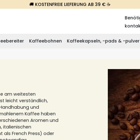
🚚 KOSTENFREIE LIEFERUNG AB 39 € ☕
Benöti
konta
eebereiter
Kaffeebohnen
Kaffeekapseln, -pads & -pulver
ie am weitesten
st leicht verständlich,
he Handhabung und
emahlenem Kaffee haben
 verschiedenen Aromen und
, italienischen
 als French Press) oder