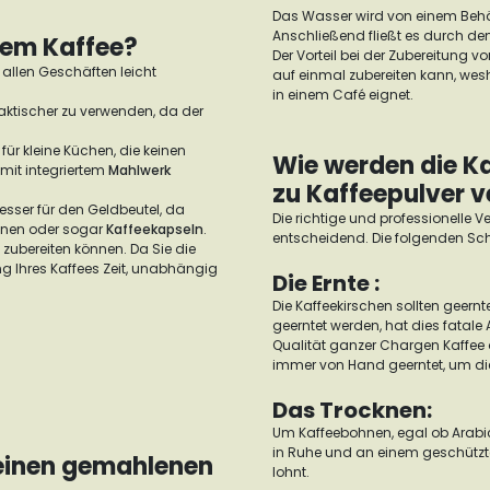
Das Wasser wird von einem Behält
Anschließend fließt es durch den 
nem Kaffee?
Der Vorteil bei der Zubereitung v
 allen Geschäften leicht
auf einmal zubereiten kann, wesh
in einem Café eignet.
raktischer zu verwenden, da der
für kleine Küchen, die keinen
Wie werden die Ka
mit integriertem
Mahlwerk
zu Kaffeepulver v
sser für den Geldbeutel, da
Die richtige und professionelle V
ohnen oder sogar
Kaffeekapseln
.
entscheidend. Die folgenden Sc
ee zubereiten können. Da Sie die
g Ihres Kaffees Zeit, unabhängig
Die Ernte :
Die Kaffeekirschen sollten geernt
geerntet werden, hat dies fatal
Qualität ganzer Chargen Kaffee 
immer von Hand geerntet, um die
Das Trocknen:
Um Kaffeebohnen, egal ob Arabica
in Ruhe und an einem geschützte
meinen gemahlenen
lohnt.