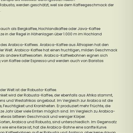
 Robusta, werden geschätzt, weil sie dem Kaffeegeschmack der
.
uch als Bergkaffee, Hochlandkaffee oder Java-Kaffee
nze in der Regel in Höhenlagen über 1.000 m im Hochland
 des Arabica-Kaffees. Arabica-Kaffee aus Äthiopien hat den
der Welt. Arabica-Kaffee hat einen fruchtigen, milden Geschmack
r als andere Kaffeesorten. Arabica-Kaffeebohnen eignen sich
g von Kaffee oder Espresso und werden auch von Baristas
der Welt ist der Robusta-Kaffee.
keit wird der Robusta-Kaffee, der ebenfalls aus Afrika stammt,
ens und Westafrikas angebaut. Im Vergleich zur Arabica ist die
e, Feuchtigkeit und Krankheiten. Er produziert mehr Früchte, die
ze Jahr über viele Ernten möglich sind. Im Vergleich zu Arabica-
n etwas bitteren Geschmack und weniger Körper.
 Sorten, Arabica und Robusta, sind unterschiedlich. Im Gegensatz
wie eine Kerze ist, hat die Arabica-Bohne eine sanfte Kurve.
n von Kaffeebohnen außer Robusta und Arabica, aber keine davon