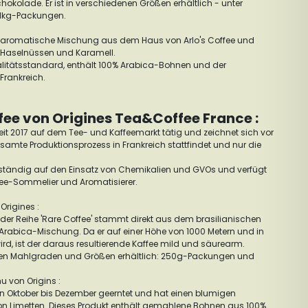
hokolade. Er ist in verschiedenen Größen erhältlich - unter
 1kg-Packungen.
ne aromatische Mischung aus dem Haus von Arlo's Coffee und
n, Haselnüssen und Karamell.
alitätsstandard, enthält 100% Arabica-Bohnen und der
 Frankreich.
ee von Origines Tea&Coffee France :
eit 2017 auf dem Tee- und Kaffeemarkt tätig und zeichnet sich vor
amte Produktionsprozess in Frankreich stattfindet und nur die
llständig auf den Einsatz von Chemikalien und GVOs und verfügt
ee-Sommelier und Aromatisierer.
Origines :
s der Reihe 'Rare Coffee' stammt direkt aus dem brasilianischen
Arabica-Mischung. Da er auf einer Höhe von 1000 Metern und in
d, ist der daraus resultierende Kaffee mild und säurearm.
denen Mahlgraden und Größen erhältlich: 250g-Packungen und
u von Origins :
n Oktober bis Dezember geerntet und hat einen blumigen
 Limetten. Dieses Produkt enthält gemahlene Bohnen aus 100%