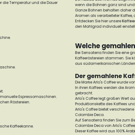
r die Temperatur und die Dauer
wenn die Bohnen ganz sind und 
Ganze Bohnen behalten daher d
Aromen als verarbeiteter Kaffee, 
Entdecken Sie hier unsere
Kaffe
den Mahlgrad individuell einstel
chine.
Welche gemahlene
Bei Sensaterra finden Sie eine g
Kaffeeröstereien stammen. Sie k
aus südamerikanischen Ländern 
aschine.
Der gemahlene Kaffe
Die Marke Arlo's Coffee wurde v
In ihren Kaffees werden die Arom
it.
gebracht.
d manuelle Espressomaschinen.
Arlo's Coffee legt großen Wert au
chen Röstereien.
Produktionskette des Kaffees un
Arlo's Coffee bietet verschiedene
Colombie Deca.
Auf Sensaterra finden Sie zum Bei
Colombie Deca von Arlo's Coffee 
sche Kaffeekanne.
Dieser Kaffee wird aus 100% Ar