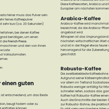
Diese Kaffeesorten, Arabica und
Europäer am nächsten kommen
desto feiner muss das Pulver sein.
Arabica-Kaffee
r feines Kaffeepulver
Arabica-Kaffee wird manchmal a
st sehr kurz (ca. 20 Sekunden)
bezeichnet, da die Arabica-Pfla
angebaut wird.
erfahren, bei denen Kaffee
Äthiopien ist das Ursprungsland
lgrad benötigen, um einen
höchsten wirtschaftlichen Wert 
st die
French Press
.
und ist in der Regel etwas teure
feemaschinen und den von ihnen
hervorragend für die Zubereitun
e Liste:
geschätzt.
nd Vollautomaten.
hemex.
Robusta-Kaffee
on.
Die zweitbeliebteste Kaffeebohne 
Aufgrund seiner Kälteempfindlich
r einen guten
vor allem im Tiefland Südostasi
Robusta weniger anfällig für Hitz
schneller reifen, sodass das gan
, ist entscheidend, um das Beste
Kaffee hat Robusta-Kaffee eine
Auch die Einschnitte der beiden
ktion, beugt fadem oder zu
zur Robusta-Bohne, die praktisch 
l entfalten können.
Es gibt viele verschiedene Arte