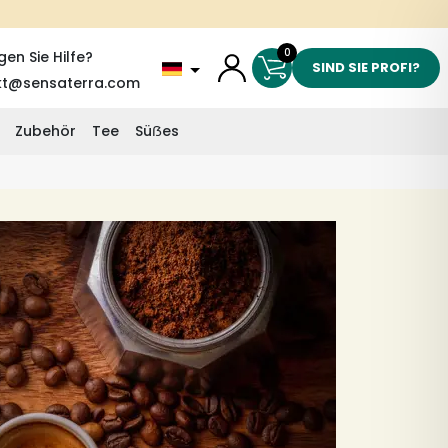
0
gen Sie Hilfe?
SIND SIE PROFI?
kt@sensaterra.com
Zubehör
Tee
Süẞes