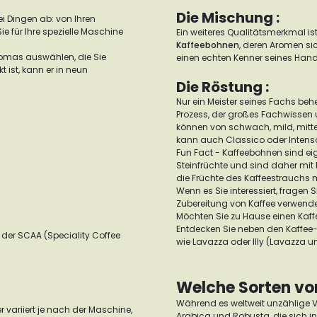
Die Mischung :
i Dingen ab: von Ihren
 für Ihre spezielle Maschine
Ein weiteres Qualitätsmerkmal is
Kaffeebohnen
, deren Aromen si
romas auswählen, die Sie
einen echten Kenner seines Hand
ist, kann er in neun
Die Röstung :
Nur ein Meister seines Fachs behe
Prozess, der großes Fachwissen 
können von schwach, mild, mittel
kann auch Classico oder Intens
Fun Fact - Kaffeebohnen sind eig
Steinfrüchte und sind daher mit
die Früchte des Kaffeestrauchs 
Wenn es Sie interessiert, fragen 
Zubereitung von Kaffee verwendet
Möchten Sie zu Hause einen Kaffe
Entdecken Sie neben den Kaffe
der SCAA (Speciality Coffee
wie Lavazza oder Illy (Lavazza un
Welche Sorten vo
Während es weltweit unzählige Va
r variiert je nach der Maschine,
Arabica und Robusta, die sich i