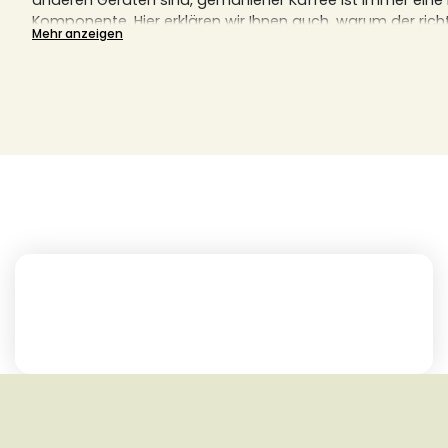
anderen Geräten sind, gemahlener Kaffee ist immer ein
Komponente.
Hier erklären wir Ihnen auch, warum der ric
Mehr anzeigen
perfekten Kaffeegenuss entscheidend ist.
Finden Sie hier Ihre nächste Lieblingsrösterei, egal ob aus
Frankreich.