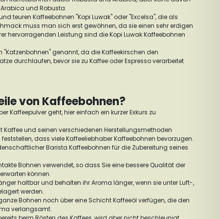
ie Arabica und Robusta.
 und teuren Kaffeebohnen "Kopi Luwak" oder "Excelsa", die als
schmack muss man sich erst gewöhnen, da sie einen sehr erdigen
r hervorragenden Leistung sind die Kopi Luwak Kaffeebohnen
 "Katzenbohnen" genannt, da die Kaffeekirschen den
tze durchlaufen, bevor sie zu Kaffee oder Espresso verarbeitet
eile von Kaffeebohnen?
er Kaffeepulver geht, hier einfach ein kurzer Exkurs zu
it Kaffee und seinen verschiedenen Herstellungsmethoden
 feststellen, dass viele Kaffeeliebhaber Kaffeebohnen bevorzugen.
idenschaftlicher Barista Kaffeebohnen für die Zubereitung seines
takte Bohnen verwendet, so dass Sie eine bessere Qualität der
 erwarten können.
er haltbar und behalten ihr Aroma länger, wenn sie unter Luft-,
lagert werden.
 ganze Bohnen noch über eine Schicht Kaffeeöl verfügen, die den
oma verlangsamt.
reits beim Rösten des Kaffees, wird aber nicht beschleunigt,