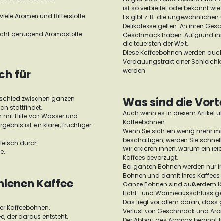
ist so verbreitet oder bekannt w
viele Aromen und Bitterstoffe
Es gibt z. B. die ungewöhnlichen
Delikatesse gelten. An ihren Ge
 nicht genügend Aromastoffe
Geschmack haben. Aufgrund ihre
die teuersten der Welt.
Diese Kaffeebohnen werden auch
Verdauungstrakt einer Schleichka
werden.
ch für
terschied zwischen ganzen
Was sind die Vort
 stattfindet.
Auch wenn es in diesem Artikel üb
n mit Hilfe von Wasser und
Kaffeebohnen.
ebnis ist ein klarer, fruchtiger
Wenn Sie sich ein wenig mehr m
beschäftigen, werden Sie schnell
fleisch durch
Wir erklären Ihnen, warum ein le
e.
Kaffees bevorzugt.
Bei ganzen Bohnen werden nur in
Bohnen und damit Ihres Kaffees
hlenen Kaffee
Ganze Bohnen sind außerdem läng
Licht- und Wärmeausschluss ge
Das liegt vor allem daran, dass
er Kaffeebohnen.
Verlust von Geschmack und Ar
ee, der daraus entsteht.
Der Abbau des Aromas beginnt be