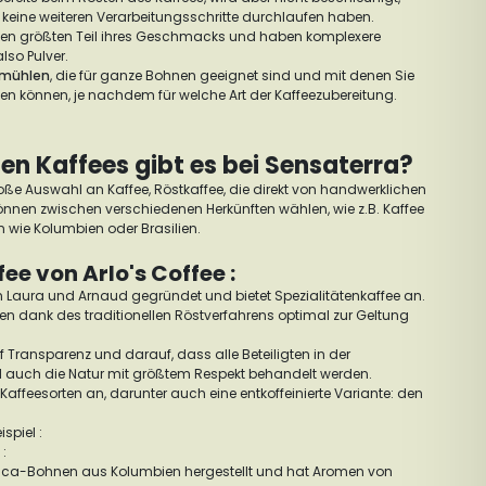
keine weiteren Verarbeitungsschritte durchlaufen haben.
en größten Teil ihres Geschmacks und haben komplexere
also Pulver.
emühlen
, die für ganze Bohnen geeignet sind und mit denen Sie
len können, je nachdem für welche Art der Kaffeezubereitung.
n Kaffees gibt es bei Sensaterra?
roße Auswahl an Kaffee, Röstkaffee, die direkt von handwerklichen
önnen zwischen verschiedenen Herkünften wählen, wie z.B. Kaffee
wie Kolumbien oder Brasilien.
e von Arlo's Coffee :
on Laura und Arnaud gegründet und bietet Spezialitätenkaffee an.
en dank des traditionellen Röstverfahrens optimal zur Geltung
f Transparenz und darauf, dass alle Beteiligten in der
d auch die Natur mit größtem Respekt behandelt werden.
 Kaffeesorten an, darunter auch eine entkoffeinierte Variante: den
spiel :
:
abica-Bohnen aus Kolumbien hergestellt und hat Aromen von