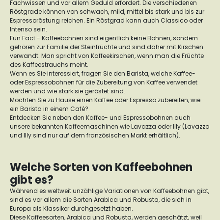
Fachwissen und vor allem Geduld erfordert. Die verschiedenen
Röstgrade können von schwach, mild, mittel bis stark und bis zur
Espressoröstung reichen. Ein Röstgrad kann auch Classico oder
Intenso sein.
Fun Fact - Kaffeebohnen sind eigentlich keine Bohnen, sondern
gehören zur Familie der Steinfrüchte und sind daher mit Kirschen
verwandt. Man spricht von Kaffeekirschen, wenn man die Früchte
des Kaffeestrauchs meint.
Wenn es Sie interessiert, fragen Sie den Barista, welche Kaffee-
oder Espressobohnen für die Zubereitung von Kaffee verwendet
werden und wie stark sie geröstet sind.
Möchten Sie zu Hause einen Kaffee oder Espresso zubereiten, wie
ein Barista in einem Café?
Entdecken Sie neben den Kaffee- und Espressobohnen auch
unsere bekannten Kaffeemaschinen wie Lavazza oder Illy (Lavazza
und Illy sind nur auf dem französischen Markt erhältlich).
Welche Sorten von Kaffeebohnen
gibt es?
Während es weltweit unzählige Variationen von Kaffeebohnen gibt,
sind es vor allem die Sorten Arabica und Robusta, die sich in
Europa als Klassiker durchgesetzt haben.
Diese Kaffeesorten, Arabica und Robusta, werden geschätzt, weil