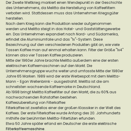
Der Zweite Weltkrieg markiert einen Wendepunkt in der Geschichte
des Unternehmens, da Melitta die Herstellung von Kaffeefiltern
verboten wird. Stattdessen muss das Unternehmen Kriegsgüter
herstellen.
Nach dem Krieg kann die Produktion wieder aufgenommen
werden und Melitta steigt in das Hotel- und Gaststättengewerbe
ein. Das Unternehmen expandiert nach Nord- und Südamerika,
erfindet die Aluminiumfolie und das "1x"-System. Diese
Bezeichnung auf den verschiedenen Produkten gibt an, wie viele
Tassen Kaffee man auf einmal erhalten kann. Filter der Größe "1x4"
können also vier Tassen Kaffee produzieren.
Mitte der 1960er Jahre brachte Melitta außerdem eine der ersten
elektrischen Kaffeemaschinen auf den Markt. Die
Unternehmensgruppe wuchs weiter und umfasste Mitte der 1980er
Jahre 65 Marken. 1989 wird der erste Werbespot mit dem Melitta-
Mann - Egon Wellenbrink - ausgestrahlt. Melitta ist die am
schnellsten wachsende Kaffeemarke in Deutschland.
Ab 1998 bringt Melitta Kaffeefilter auf den Markt, die zu 60% aus
nachwachsenden Rohstoffen bestehen.
Kaffeezubereitung von Filterkaffee:
Filterkaffee ist zweifellos einer der großen Klassiker in der Welt des
Kaffees. Der erste Filterkaffee wurde Anfang des 20. Jahrhunderts
mithilfe der berühmten Melitta-Filtertüten erfunden.
Etwa 50 Jahre später erfand ein Deutscher die erste elektrische
Filterkaffeemaschine
.