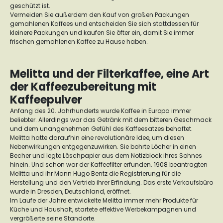
geschützt ist.
Vermeiden Sie außerdem den Kauf von großen Packungen
gemahlenen Kaffees und entscheiden Sie sich stattdessen für
kleinere Packungen und kaufen Sie öfter ein, damit Sie immer
frischen gemahlenen Kaffee zu Hause haben.
Melitta und der Filterkaffee, eine Art
der Kaffeezubereitung mit
Kaffeepulver
Anfang des 20. Jahrhunderts wurde Kaffee in Europa immer
beliebter. Allerdings war das Getränk mit dem bitteren Geschmack
und dem unangenehmen Gefühl des Kaffeesatzes behaftet.
Melitta hatte daraufhin eine revolutionäre Idee, um diesen
Nebenwirkungen entgegenzuwirken. Sie bohrte Löcher in einen
Becher und legte Löschpapier aus dem Notizblock ihres Sohnes
hinein. Und schon war der Kaffeefilter erfunden. 1908 beantragten
Melitta und ihr Mann Hugo Bentz die Registrierung für die
Herstellung und den Vertrieb ihrer Erfindung. Das erste Verkaufsbüro
wurde in Dresden, Deutschland, eröffnet.
Im Laufe der Jahre entwickelte Melitta immer mehr Produkte für
Küche und Haushalt, startete effektive Werbekampagnen und
vergrößerte seine Standorte.