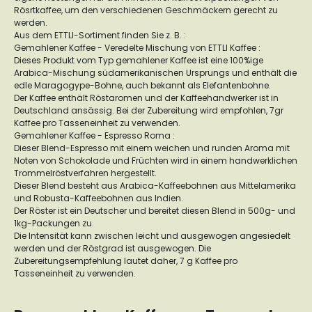
Rösrtkaffee, um den verschiedenen Geschmäckern gerecht zu
werden.
Aus dem ETTLI-Sortiment finden Sie z. B. :
Gemahlener Kaffee - Veredelte Mischung von ETTLI Kaffee :
Dieses Produkt vom Typ gemahlener Kaffee ist eine 100%ige
Arabica-Mischung südamerikanischen Ursprungs und enthält die
edle Maragogype-Bohne, auch bekannt als Elefantenbohne.
Der Kaffee enthält Röstaromen und der Kaffeehandwerker ist in
Deutschland ansässig. Bei der Zubereitung wird empfohlen, 7gr
Kaffee pro Tasseneinheit zu verwenden.
Gemahlener Kaffee - Espresso Roma :
Dieser Blend-Espresso mit einem weichen und runden Aroma mit
Noten von Schokolade und Früchten wird in einem handwerklichen
Trommelröstverfahren hergestellt.
Dieser Blend besteht aus Arabica-Kaffeebohnen aus Mittelamerika
und Robusta-Kaffeebohnen aus Indien.
Der Röster ist ein Deutscher und bereitet diesen Blend in 500g- und
1kg-Packungen zu.
Die Intensität kann zwischen leicht und ausgewogen angesiedelt
werden und der Röstgrad ist ausgewogen. Die
Zubereitungsempfehlung lautet daher, 7 g Kaffee pro
Tasseneinheit zu verwenden.