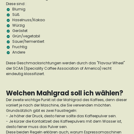
Diese sind :
Blumig
Süß
Haselnuss/Kakao
Würzig
Geröstet
Grün/vegetabil
Sauer/fermentiert
Fruchtig
Andere
Diese Geschmacksrichtungen werden durch das "Flavour Wheel"
der SCAA (Speciality Coffee Association of America) recht
eindeutig klassifiziert.
Welchen Mahlgrad soll ich wählen?
Der zweite wichtige Punkt ist der Mahlgrad des Kaffees, denn dieser
variiert je nach der Maschine, die Sie verwenden möchten.
Grundsätzlich gibt es zwei Faustregeln:
- Je höher der Druck, desto feiner sollte das Kaffeepulver sein.
- Je kürzer die Kontaktzeit des Kaffeepulvers mit dem Wasser ist,
desto feiner muss das Pulver sein.
Diese beiden Regeln erklären auch, warum Espressomaschinen