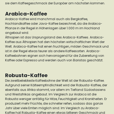
sie dem Kaffeegeschmack der Europäer am nächsten kommen.
Arabica-Kaffee
Arabica-Kaffee wird manchmal auch als Bergkaffee,
Hochlandkaffee oder Java-Kaffee bezeichnet, da die Arabica-
Pflanze in der Regel in Höhenlagen über 1.000 m im Hochland
angebaut wird.
Äthiopien ist das Ursprungsland des Arabica-Kaffees. Arabica-
Kaffee aus Äthiopien hat den höchsten wirtschaftlichen Wert der
Welt. Arabica-Kaffee hat einen fruchtigen, milden Geschmack und
ist in der Regel etwas teurer als andere Kaffeesorten. Arabica-
Kaffeebohnen eignen sich hervorragend für die Zubereitung von
Kaffee oder Espresso und werden auch von Baristas geschätzt.
Robusta-Kaffee
Die zweitbeliebteste Kaffeebohne der Welt ist der Robusta-Kaffee.
Aufgrund seiner Kälteempfindlichkeit wird der Robusta-Kaffee, der
ebenfalls aus Afrika stammt, vor allem im Tiefland Südostasiens
und Westafrikas angebaut. Im Vergleich zur Arabica ist die
Robusta weniger anfällig für Hitze, Feuchtigkeit und Krankheiten. Er
produziert mehr Früchte, die schneller reifen, sodass das ganze
Jahr über viele Ernten möglich sind. Im Vergleich zu Arabica-
Kaffee hat Robusta-Kaffee einen etwas bitteren Geschmack und