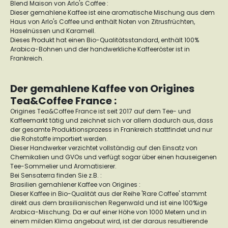
Blend Maison von Arlo's Coffee :
Dieser gemahlene Kaffee ist eine aromatische Mischung aus dem
Haus von Arlo's Coffee und enthält Noten von Zitrusfrüchten,
Haselnüssen und Karamell.
Dieses Produkt hat einen Bio-Qualitätsstandard, enthält 100%
Arabica-Bohnen und der handwerkliche Kaffeeröster ist in
Frankreich.
Der gemahlene Kaffee von Origines
Tea&Coffee France :
Origines Tea&Coffee France ist seit 2017 auf dem Tee- und
Kaffeemarkt tätig und zeichnet sich vor allem dadurch aus, dass
der gesamte Produktionsprozess in Frankreich stattfindet und nur
die Rohstoffe importiert werden.
Dieser Handwerker verzichtet vollständig auf den Einsatz von
Chemikalien und GVOs und verfügt sogar über einen hauseigenen
Tee-Sommelier und Aromatisierer.
Bei Sensaterra finden Sie z.B. :
Brasilien gemahlener Kaffee von Origines :
Dieser Kaffee in Bio-Qualität aus der Reihe 'Rare Coffee' stammt
direkt aus dem brasilianischen Regenwald und ist eine 100%ige
Arabica-Mischung. Da er auf einer Höhe von 1000 Metern und in
einem milden Klima angebaut wird, ist der daraus resultierende