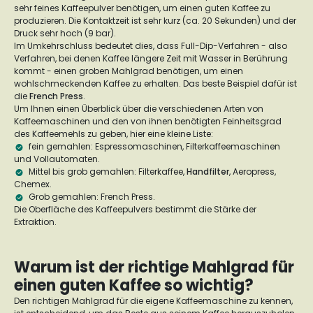
sehr feines Kaffeepulver benötigen, um einen guten Kaffee zu
produzieren. Die Kontaktzeit ist sehr kurz (ca. 20 Sekunden) und der
Druck sehr hoch (9 bar).
Im Umkehrschluss bedeutet dies, dass Full-Dip-Verfahren - also
Verfahren, bei denen Kaffee längere Zeit mit Wasser in Berührung
kommt - einen groben Mahlgrad benötigen, um einen
wohlschmeckenden Kaffee zu erhalten. Das beste Beispiel dafür ist
die
French Press
.
Um Ihnen einen Überblick über die verschiedenen Arten von
Kaffeemaschinen und den von ihnen benötigten Feinheitsgrad
des Kaffeemehls zu geben, hier eine kleine Liste:
fein gemahlen: Espressomaschinen, Filterkaffeemaschinen
und Vollautomaten.
Mittel bis grob gemahlen: Filterkaffee,
Handfilter
, Aeropress,
Chemex.
Grob gemahlen: French Press.
Die Oberfläche des Kaffeepulvers bestimmt die Stärke der
Extraktion.
Warum ist der richtige Mahlgrad für
einen guten Kaffee so wichtig?
Den richtigen Mahlgrad für die eigene Kaffeemaschine zu kennen,