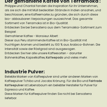
Der gemahlene Kaffee von Terramoka :
Philippe und Chantal fanden die Inspiration für ihr Unternehmen,
als sie sich die mit Müll bedeckten Strände in Indien ansahen, und
beschlossen, eine Kaffeemarke zu gründen, die sich durch diese
bio- abbaubaren Verpackungen auszeichnet. Das gesamte
Sortiment von Terramoka ist in Bio-Qualität.
Entdecken Sie bei Sensaterra aus dem Terramokka-Sortiment zum
Beispiel :
Gemahlener Kaffee - Monsieur Albert :
Dieser aus Peru stammende Kaffee ist in Bio-Qualität mit
fruchtigen Aromen und besteht zu 100 % aus Arabica-Bohnen. Die
Intensität sowie der Röstgrad sind ausgewogen.
Entdecken Sie hier alle unsere Kaffeesorten - darunter
Bohnenkaffee, Kapselkaffee,
Kaffeepads
und vieles mehr.
Industrie Pulver:
Beliebte Marken von Kaffeepulver sind unter anderen Marken von
Kaffeepulver Tchibo und Jacobs Krönung. Für die Bio und
Fairtrade
Kaffeepulver
ist Lebensbaum ein beliebter Hersteller für Pulver für
Espresso und Kaffee.
Diese Marken für Kaffeepulver finden Sie nicht bei Sensaterra
lieferbar.