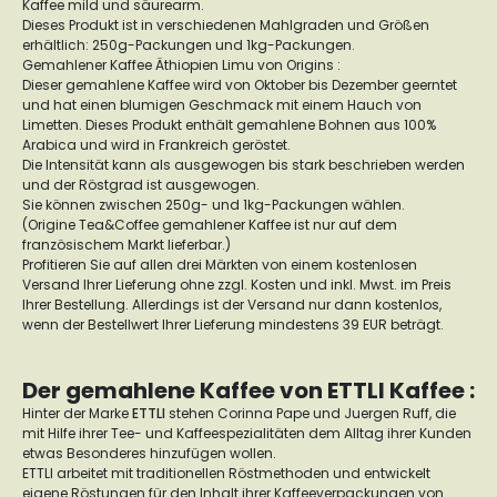
Kaffee mild und säurearm.
Dieses Produkt ist in verschiedenen Mahlgraden und Größen
erhältlich: 250g-Packungen und 1kg-Packungen.
Gemahlener Kaffee Äthiopien Limu von Origins :
Dieser gemahlene Kaffee wird von Oktober bis Dezember geerntet
und hat einen blumigen Geschmack mit einem Hauch von
Limetten. Dieses Produkt enthält gemahlene Bohnen aus 100%
Arabica und wird in Frankreich geröstet.
Die Intensität kann als ausgewogen bis stark beschrieben werden
und der Röstgrad ist ausgewogen.
Sie können zwischen 250g- und 1kg-Packungen wählen.
(Origine Tea&Coffee gemahlener Kaffee ist nur auf dem
französischem Markt lieferbar.)
Profitieren Sie auf allen drei Märkten von einem kostenlosen
Versand Ihrer Lieferung ohne zzgl. Kosten und inkl. Mwst. im Preis
Ihrer Bestellung. Allerdings ist der Versand nur dann kostenlos,
wenn der Bestellwert Ihrer Lieferung mindestens 39 EUR beträgt.
Der gemahlene Kaffee von ETTLI Kaffee :
Hinter der Marke
ETTLI
stehen Corinna Pape und Juergen Ruff, die
mit Hilfe ihrer Tee- und Kaffeespezialitäten dem Alltag ihrer Kunden
etwas Besonderes hinzufügen wollen.
ETTLI arbeitet mit traditionellen Röstmethoden und entwickelt
eigene Röstungen für den Inhalt ihrer Kaffeeverpackungen von