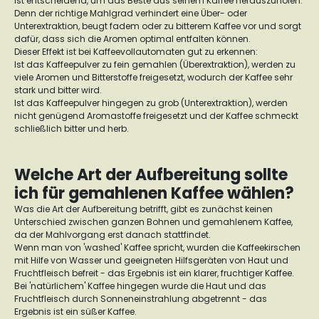
ist entscheidend, um das Beste aus seinem Kaffee herauszuholen.
Denn der richtige Mahlgrad verhindert eine Über- oder
Unterextraktion, beugt fadem oder zu bitterem Kaffee vor und sorgt
dafür, dass sich die Aromen optimal entfalten können.
Dieser Effekt ist bei Kaffeevollautomaten gut zu erkennen:
Ist das Kaffeepulver zu fein gemahlen (Überextraktion), werden zu
viele Aromen und Bitterstoffe freigesetzt, wodurch der Kaffee sehr
stark und bitter wird.
Ist das Kaffeepulver hingegen zu grob (Unterextraktion), werden
nicht genügend Aromastoffe freigesetzt und der Kaffee schmeckt
schließlich bitter und herb.
Welche Art der Aufbereitung sollte
ich für gemahlenen Kaffee wählen?
Was die Art der Aufbereitung betrifft, gibt es zunächst keinen
Unterschied zwischen ganzen Bohnen und gemahlenem Kaffee,
da der Mahlvorgang erst danach stattfindet.
Wenn man von 'washed' Kaffee spricht, wurden die Kaffeekirschen
mit Hilfe von Wasser und geeigneten Hilfsgeräten von Haut und
Fruchtfleisch befreit - das Ergebnis ist ein klarer, fruchtiger Kaffee.
Bei 'natürlichem' Kaffee hingegen wurde die Haut und das
Fruchtfleisch durch Sonneneinstrahlung abgetrennt - das
Ergebnis ist ein süßer Kaffee.