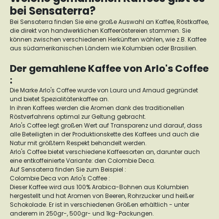
bei Sensaterra?
Bei Sensaterra finden Sie eine große Auswahl an Kaffee, Röstkaffee,
die direkt von handwerklichen Kaffeeröstereien stammen. Sie
können zwischen verschiedenen Herkünften wählen, wie z.B. Kaffee
aus südamerikanischen Ländern wie Kolumbien oder Brasilien.
Der gemahlene Kaffee von Arlo's Coffee
:
Die Marke Arlo's Coffee wurde von Laura und Arnaud gegründet
und bietet Spezialitätenkaffee an.
In ihren Kaffees werden die Aromen dank des traditionellen
Röstverfahrens optimal zur Geltung gebracht.
Arlo's Coffee legt großen Wert auf Transparenz und darauf, dass
alle Beteiligten in der Produktionskette des Kaffees und auch die
Natur mit größtem Respekt behandelt werden.
Arlo's Coffee bietet verschiedene Kaffeesorten an, darunter auch
eine entkoffeinierte Variante: den Colombie Deca.
Auf Sensaterra finden Sie zum Beispiel :
Colombie Deca von Arlo's Coffee :
Dieser Kaffee wird aus 100% Arabica-Bohnen aus Kolumbien
hergestellt und hat Aromen von Beeren, Rohrzucker und heißer
Schokolade. Er ist in verschiedenen Größen erhältlich - unter
anderem in 250gr-, 500gr- und 1kg-Packungen.