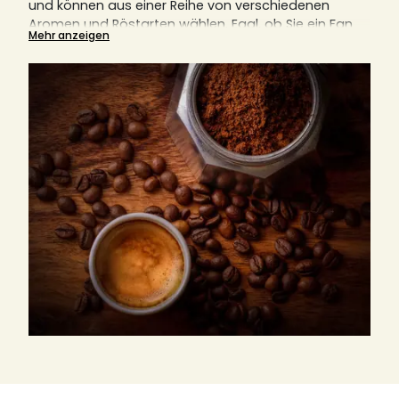
und können aus einer Reihe von verschiedenen
Aromen und Röstarten wählen.
Egal, ob Sie ein Fan
Mehr anzeigen
von Filtermaschinen, italienischen Kaffeemaschinen,
Kolbenkaffeemaschinen (auch bekannt als French
Press) oder anderen Geräten sind, gemahlener
Kaffee ist immer eine notwendige Komponente.
Hier
erklären wir Ihnen auch, warum der richtige Mahlgrad
für den perfekten Kaffeegenuss entscheidend ist.
Finden Sie hier Ihre nächste Lieblingsrösterei, egal ob
aus Italien, Deutschland oder Frankreich.