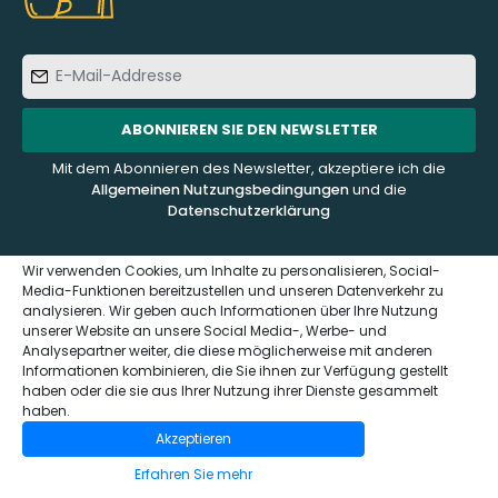
E-
Mail-
Addresse
ABONNIEREN SIE DEN NEWSLETTER
Mit dem Abonnieren des Newsletter, akzeptiere ich die
Allgemeinen Nutzungsbedingungen
und die
Datenschutzerklärung
Wir verwenden Cookies, um Inhalte zu personalisieren, Social-
Media-Funktionen bereitzustellen und unseren Datenverkehr zu
analysieren. Wir geben auch Informationen über Ihre Nutzung
KUNDENDIENST
ÜBER UNS
unserer Website an unsere Social Media-, Werbe- und
Analysepartner weiter, die diese möglicherweise mit anderen
Informationen kombinieren, die Sie ihnen zur Verfügung gestellt
Kontaktieren Sie uns
Häufig gestellte Fragen -
haben oder die sie aus Ihrer Nutzung ihrer Dienste gesammelt
FAQ
Impressum und
haben.
Datenschutzerklärung
Wer sind wir?
Akzeptieren
(GDPR)
Das Sensaterra Magazin
Erfahren Sie mehr
Allgemeinen