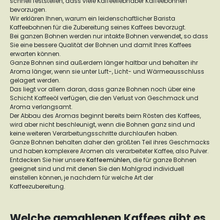
schnell feststellen, dass viele Kaffeeliebhaber Kaffeebohnen
bevorzugen.
Wir erklären Ihnen, warum ein leidenschaftlicher Barista
Kaffeebohnen für die Zubereitung seines Kaffees bevorzugt.
Bei ganzen Bohnen werden nur intakte Bohnen verwendet, so dass
Sie eine bessere Qualität der Bohnen und damit Ihres Kaffees
erwarten können.
Ganze Bohnen sind außerdem länger haltbar und behalten ihr
Aroma länger, wenn sie unter Luft-, Licht- und Wärmeausschluss
gelagert werden.
Das liegt vor allem daran, dass ganze Bohnen noch über eine
Schicht Kaffeeöl verfügen, die den Verlust von Geschmack und
Aroma verlangsamt.
Der Abbau des Aromas beginnt bereits beim Rösten des Kaffees,
wird aber nicht beschleunigt, wenn die Bohnen ganz sind und
keine weiteren Verarbeitungsschritte durchlaufen haben.
Ganze Bohnen behalten daher den größten Teil ihres Geschmacks
und haben komplexere Aromen als verarbeiteter Kaffee, also Pulver.
Entdecken Sie hier unsere
Kaffeemühlen
, die für ganze Bohnen
geeignet sind und mit denen Sie den Mahlgrad individuell
einstellen können, je nachdem für welche Art der
Kaffeezubereitung.
Welche gemahlenen Kaffees gibt es