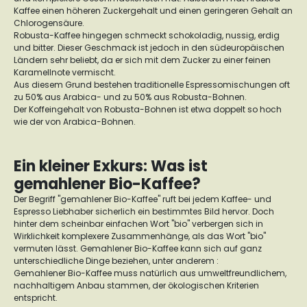
Kaffee einen höheren Zuckergehalt und einen geringeren Gehalt an
Chlorogensäure.
Robusta-Kaffee hingegen schmeckt schokoladig, nussig, erdig
und bitter. Dieser Geschmack ist jedoch in den südeuropäischen
Ländern sehr beliebt, da er sich mit dem Zucker zu einer feinen
Karamellnote vermischt.
Aus diesem Grund bestehen traditionelle Espressomischungen oft
zu 50% aus Arabica- und zu 50% aus Robusta-Bohnen.
Der Koffeingehalt von Robusta-Bohnen ist etwa doppelt so hoch
wie der von Arabica-Bohnen.
Ein kleiner Exkurs: Was ist
gemahlener Bio-Kaffee?
Der Begriff "gemahlener Bio-Kaffee" ruft bei jedem Kaffee- und
Espresso Liebhaber sicherlich ein bestimmtes Bild hervor. Doch
hinter dem scheinbar einfachen Wort "bio" verbergen sich in
Wirklichkeit komplexere Zusammenhänge, als das Wort "bio"
vermuten lässt. Gemahlener Bio-Kaffee kann sich auf ganz
unterschiedliche Dinge beziehen, unter anderem :
Gemahlener Bio-Kaffee muss natürlich aus umweltfreundlichem,
nachhaltigem Anbau stammen, der ökologischen Kriterien
entspricht.