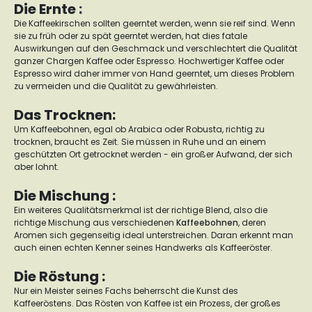
Die Ernte :
Die Kaffeekirschen sollten geerntet werden, wenn sie reif sind. Wenn
sie zu früh oder zu spät geerntet werden, hat dies fatale
Auswirkungen auf den Geschmack und verschlechtert die Qualität
ganzer Chargen Kaffee oder Espresso. Hochwertiger Kaffee oder
Espresso wird daher immer von Hand geerntet, um dieses Problem
zu vermeiden und die Qualität zu gewährleisten.
Das Trocknen:
Um Kaffeebohnen, egal ob Arabica oder Robusta, richtig zu
trocknen, braucht es Zeit. Sie müssen in Ruhe und an einem
geschützten Ort getrocknet werden - ein großer Aufwand, der sich
aber lohnt.
Die Mischung :
Ein weiteres Qualitätsmerkmal ist der richtige Blend, also die
richtige Mischung aus verschiedenen
Kaffeebohnen
, deren
Aromen sich gegenseitig ideal unterstreichen. Daran erkennt man
auch einen echten Kenner seines Handwerks als Kaffeeröster.
Die Röstung :
Nur ein Meister seines Fachs beherrscht die Kunst des
Kaffeeröstens. Das Rösten von Kaffee ist ein Prozess, der großes