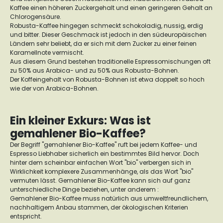
Kaffee einen höheren Zuckergehalt und einen geringeren Gehalt an
Chlorogensäure.
Robusta-Kaffee hingegen schmeckt schokoladig, nussig, erdig
und bitter. Dieser Geschmack ist jedoch in den südeuropäischen
Ländern sehr beliebt, da er sich mit dem Zucker zu einer feinen
Karamellnote vermischt.
Aus diesem Grund bestehen traditionelle Espressomischungen oft
zu 50% aus Arabica- und zu 50% aus Robusta-Bohnen.
Der Koffeingehalt von Robusta-Bohnen ist etwa doppelt so hoch
wie der von Arabica-Bohnen.
Ein kleiner Exkurs: Was ist
gemahlener Bio-Kaffee?
Der Begriff "gemahlener Bio-Kaffee" ruft bei jedem Kaffee- und
Espresso Liebhaber sicherlich ein bestimmtes Bild hervor. Doch
hinter dem scheinbar einfachen Wort "bio" verbergen sich in
Wirklichkeit komplexere Zusammenhänge, als das Wort "bio"
vermuten lässt. Gemahlener Bio-Kaffee kann sich auf ganz
unterschiedliche Dinge beziehen, unter anderem :
Gemahlener Bio-Kaffee muss natürlich aus umweltfreundlichem,
nachhaltigem Anbau stammen, der ökologischen Kriterien
entspricht.