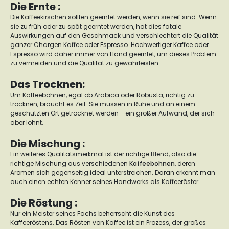
Die Ernte :
Die Kaffeekirschen sollten geerntet werden, wenn sie reif sind. Wenn
sie zu früh oder zu spät geerntet werden, hat dies fatale
Auswirkungen auf den Geschmack und verschlechtert die Qualität
ganzer Chargen Kaffee oder Espresso. Hochwertiger Kaffee oder
Espresso wird daher immer von Hand geerntet, um dieses Problem
zu vermeiden und die Qualität zu gewährleisten.
Das Trocknen:
Um Kaffeebohnen, egal ob Arabica oder Robusta, richtig zu
trocknen, braucht es Zeit. Sie müssen in Ruhe und an einem
geschützten Ort getrocknet werden - ein großer Aufwand, der sich
aber lohnt.
Die Mischung :
Ein weiteres Qualitätsmerkmal ist der richtige Blend, also die
richtige Mischung aus verschiedenen
Kaffeebohnen
, deren
Aromen sich gegenseitig ideal unterstreichen. Daran erkennt man
auch einen echten Kenner seines Handwerks als Kaffeeröster.
Die Röstung :
Nur ein Meister seines Fachs beherrscht die Kunst des
Kaffeeröstens. Das Rösten von Kaffee ist ein Prozess, der großes