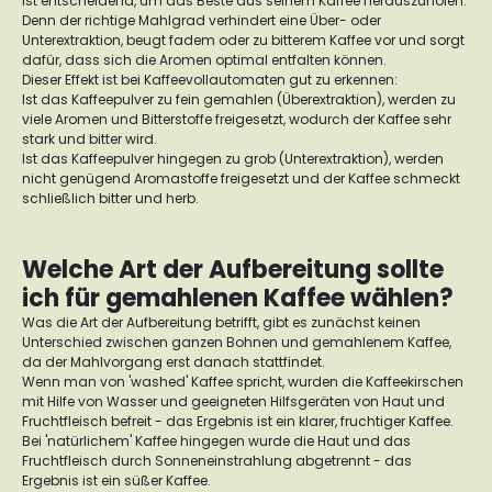
ist entscheidend, um das Beste aus seinem Kaffee herauszuholen.
Denn der richtige Mahlgrad verhindert eine Über- oder
Unterextraktion, beugt fadem oder zu bitterem Kaffee vor und sorgt
dafür, dass sich die Aromen optimal entfalten können.
Dieser Effekt ist bei Kaffeevollautomaten gut zu erkennen:
Ist das Kaffeepulver zu fein gemahlen (Überextraktion), werden zu
viele Aromen und Bitterstoffe freigesetzt, wodurch der Kaffee sehr
stark und bitter wird.
Ist das Kaffeepulver hingegen zu grob (Unterextraktion), werden
nicht genügend Aromastoffe freigesetzt und der Kaffee schmeckt
schließlich bitter und herb.
Welche Art der Aufbereitung sollte
ich für gemahlenen Kaffee wählen?
Was die Art der Aufbereitung betrifft, gibt es zunächst keinen
Unterschied zwischen ganzen Bohnen und gemahlenem Kaffee,
da der Mahlvorgang erst danach stattfindet.
Wenn man von 'washed' Kaffee spricht, wurden die Kaffeekirschen
mit Hilfe von Wasser und geeigneten Hilfsgeräten von Haut und
Fruchtfleisch befreit - das Ergebnis ist ein klarer, fruchtiger Kaffee.
Bei 'natürlichem' Kaffee hingegen wurde die Haut und das
Fruchtfleisch durch Sonneneinstrahlung abgetrennt - das
Ergebnis ist ein süßer Kaffee.