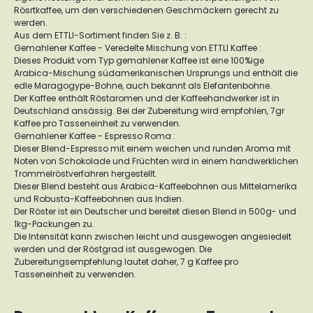
Rösrtkaffee, um den verschiedenen Geschmäckern gerecht zu
werden.
Aus dem ETTLI-Sortiment finden Sie z. B. :
Gemahlener Kaffee - Veredelte Mischung von ETTLI Kaffee :
Dieses Produkt vom Typ gemahlener Kaffee ist eine 100%ige
Arabica-Mischung südamerikanischen Ursprungs und enthält die
edle Maragogype-Bohne, auch bekannt als Elefantenbohne.
Der Kaffee enthält Röstaromen und der Kaffeehandwerker ist in
Deutschland ansässig. Bei der Zubereitung wird empfohlen, 7gr
Kaffee pro Tasseneinheit zu verwenden.
Gemahlener Kaffee - Espresso Roma :
Dieser Blend-Espresso mit einem weichen und runden Aroma mit
Noten von Schokolade und Früchten wird in einem handwerklichen
Trommelröstverfahren hergestellt.
Dieser Blend besteht aus Arabica-Kaffeebohnen aus Mittelamerika
und Robusta-Kaffeebohnen aus Indien.
Der Röster ist ein Deutscher und bereitet diesen Blend in 500g- und
1kg-Packungen zu.
Die Intensität kann zwischen leicht und ausgewogen angesiedelt
werden und der Röstgrad ist ausgewogen. Die
Zubereitungsempfehlung lautet daher, 7 g Kaffee pro
Tasseneinheit zu verwenden.