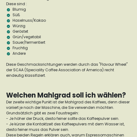
Diese sind :
Blumig
Süß
Haselnuss/Kakao
Würzig
Geröstet
Grün/vegetabil
Sauer/fermentiert
Fruchtig
Andere
Diese Geschmacksrichtungen werden durch das "Flavour Wheel"
der SCAA (Speciality Coffee Association of America) recht
eindeutig klassifiziert.
Welchen Mahlgrad soll ich wählen?
Der zweite wichtige Punkt ist der Mahlgrad des Kaffees, denn dieser
variiert je nach der Maschine, die Sie verwenden möchten.
Grundsätzlich gibt es zwei Faustregeln:
- Je höher der Druck, desto feiner sollte das Kaffeepulver sein.
- Je kürzer die Kontaktzeit des Kaffeepulvers mit dem Wasser ist,
desto feiner muss das Pulver sein.
Diese beiden Regeln erklären auch, warum Espressomaschinen