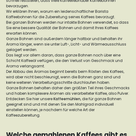
schnell feststellen, dass viele Kaffeeliebhaber Kaffeebohnen
bevorzugen.
Wir erklären Ihnen, warum ein leidenschaftlicher Barista
Kaffeebohnen für die Zubereitung seines Kaffees bevorzugt.
Bei ganzen Bohnen werden nur intakte Bohnen verwendet, so dass
Sie eine bessere Qualität der Bohnen und damit Ihres Kaffees
erwarten können.
Ganze Bohnen sind außerdem länger haltbar und behalten ihr
Aroma länger, wenn sie unter Luft-, Licht- und Wärmeausschluss
gelagert werden.
Das liegt vor allem daran, dass ganze Bohnen noch über eine
Schicht Kaffeeöl verfügen, die den Verlust von Geschmack und
Aroma verlangsamt.
Der Abbau des Aromas beginnt bereits beim Rösten des Kaffees,
wird aber nicht beschleunigt, wenn die Bohnen ganz sind und
keine weiteren Verarbeitungsschritte durchlaufen haben.
Ganze Bohnen behalten daher den größten Teil ihres Geschmacks
und haben komplexere Aromen als verarbeiteter Kaffee, also Pulver.
Entdecken Sie hier unsere
Kaffeemühlen
, die für ganze Bohnen
geeignet sind und mit denen Sie den Mahlgrad individuell
einstellen können, je nachdem für welche Art der
Kaffeezubereitung.
Welche gemahlenen Kaffees gibt es