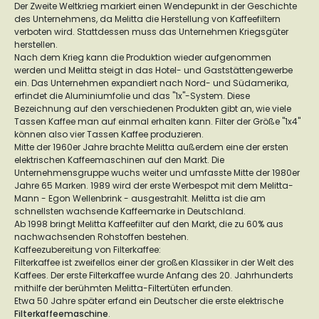
Der Zweite Weltkrieg markiert einen Wendepunkt in der Geschichte
des Unternehmens, da Melitta die Herstellung von Kaffeefiltern
verboten wird. Stattdessen muss das Unternehmen Kriegsgüter
herstellen.
Nach dem Krieg kann die Produktion wieder aufgenommen
werden und Melitta steigt in das Hotel- und Gaststättengewerbe
ein. Das Unternehmen expandiert nach Nord- und Südamerika,
erfindet die Aluminiumfolie und das "1x"-System. Diese
Bezeichnung auf den verschiedenen Produkten gibt an, wie viele
Tassen Kaffee man auf einmal erhalten kann. Filter der Größe "1x4"
können also vier Tassen Kaffee produzieren.
Mitte der 1960er Jahre brachte Melitta außerdem eine der ersten
elektrischen Kaffeemaschinen auf den Markt. Die
Unternehmensgruppe wuchs weiter und umfasste Mitte der 1980er
Jahre 65 Marken. 1989 wird der erste Werbespot mit dem Melitta-
Mann - Egon Wellenbrink - ausgestrahlt. Melitta ist die am
schnellsten wachsende Kaffeemarke in Deutschland.
Ab 1998 bringt Melitta Kaffeefilter auf den Markt, die zu 60% aus
nachwachsenden Rohstoffen bestehen.
Kaffeezubereitung von Filterkaffee:
Filterkaffee ist zweifellos einer der großen Klassiker in der Welt des
Kaffees. Der erste Filterkaffee wurde Anfang des 20. Jahrhunderts
mithilfe der berühmten Melitta-Filtertüten erfunden.
Etwa 50 Jahre später erfand ein Deutscher die erste elektrische
Filterkaffeemaschine
.