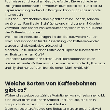
Fachwissen und vor allem Geduld erfordert. Die verschiedenen
Röstgrade können von schwach, mild, mittel bis stark und bis zur
Espressoröstung reichen. Ein Röstgrad kann auch Classico oder
Intenso sein.
Fun Fact - Kaffeebohnen sind eigentlich keine Bohnen, sondern
gehören zur Familie der Steinfrüchte und sind daher mit Kirschen
verwandt. Man spricht von Kaffeekirschen, wenn man die Früchte
des Kaffeestrauchs meint.
Wenn es Sie interessiert, fragen Sie den Barista, welche Kaffee-
oder Espressobohnen für die Zubereitung von Kaffee verwendet
werden und wie stark sie geröstet sind.
Möchten Sie zu Hause einen Kaffee oder Espresso zubereiten, wie
ein Barista in einem Café?
Entdecken Sie neben den Kaffee- und Espressobohnen auch
unsere bekannten Kaffeemaschinen wie Lavazza oder Illy (Lavazza
und Illy sind nur auf dem französischen Markt erhältlich).
Welche Sorten von Kaffeebohnen
gibt es?
Während es weltweit unzählige Variationen von Kaffeebohnen gibt,
sind es vor allem die Sorten Arabica und Robusta, die sich in
Europa als Klassiker durchgesetzt haben.
Diese Kaffeesorten, Arabica und Robusta, werden geschätzt, weil