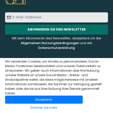
E-
Mail-
Addresse
ABONNIEREN SIE DEN NEWSLETTER
Mit dem Abonnieren des Newsletter, akzeptiere ich die
Allgemeinen Nutzungsbedingungen
und die
Datenschutzerklärung
Wir verwenden Cookies, um Inhalte zu personalisieren, Social-
Media-Funktionen bereitzustellen und unseren Datenverkehr zu
analysieren. Wir geben auch Informationen über Ihre Nutzung
KUNDENDIENST
ÜBER UNS
unserer Website an unsere Social Media-, Werbe- und
Analysepartner weiter, die diese möglicherweise mit anderen
Informationen kombinieren, die Sie ihnen zur Verfügung gestellt
Kontaktieren Sie uns
Häufig gestellte Fragen -
haben oder die sie aus Ihrer Nutzung ihrer Dienste gesammelt
FAQ
Impressum und
haben.
Datenschutzerklärung
Wer sind wir?
Akzeptieren
(GDPR)
Das Sensaterra Magazin
Erfahren Sie mehr
Allgemeinen