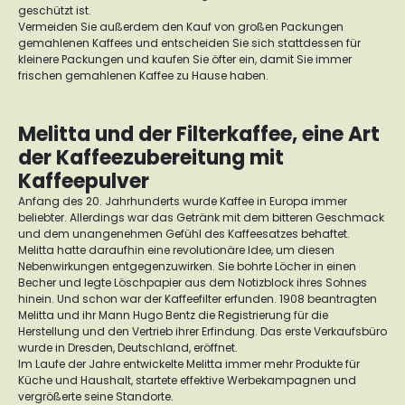
geschützt ist.
Vermeiden Sie außerdem den Kauf von großen Packungen
gemahlenen Kaffees und entscheiden Sie sich stattdessen für
kleinere Packungen und kaufen Sie öfter ein, damit Sie immer
frischen gemahlenen Kaffee zu Hause haben.
Melitta und der Filterkaffee, eine Art
der Kaffeezubereitung mit
Kaffeepulver
Anfang des 20. Jahrhunderts wurde Kaffee in Europa immer
beliebter. Allerdings war das Getränk mit dem bitteren Geschmack
und dem unangenehmen Gefühl des Kaffeesatzes behaftet.
Melitta hatte daraufhin eine revolutionäre Idee, um diesen
Nebenwirkungen entgegenzuwirken. Sie bohrte Löcher in einen
Becher und legte Löschpapier aus dem Notizblock ihres Sohnes
hinein. Und schon war der Kaffeefilter erfunden. 1908 beantragten
Melitta und ihr Mann Hugo Bentz die Registrierung für die
Herstellung und den Vertrieb ihrer Erfindung. Das erste Verkaufsbüro
wurde in Dresden, Deutschland, eröffnet.
Im Laufe der Jahre entwickelte Melitta immer mehr Produkte für
Küche und Haushalt, startete effektive Werbekampagnen und
vergrößerte seine Standorte.