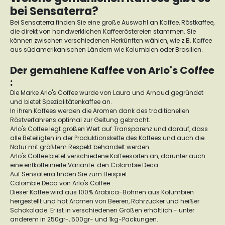
bei Sensaterra?
Bei Sensaterra finden Sie eine große Auswahl an Kaffee, Röstkaffee,
die direkt von handwerklichen Kaffeeröstereien stammen. Sie
können zwischen verschiedenen Herkünften wählen, wie z.B. Kaffee
aus südamerikanischen Ländern wie Kolumbien oder Brasilien.
Der gemahlene Kaffee von Arlo's Coffee
:
Die Marke Arlo's Coffee wurde von Laura und Arnaud gegründet
und bietet Spezialitätenkaffee an.
In ihren Kaffees werden die Aromen dank des traditionellen
Röstverfahrens optimal zur Geltung gebracht.
Arlo's Coffee legt großen Wert auf Transparenz und darauf, dass
alle Beteiligten in der Produktionskette des Kaffees und auch die
Natur mit größtem Respekt behandelt werden.
Arlo's Coffee bietet verschiedene Kaffeesorten an, darunter auch
eine entkoffeinierte Variante: den Colombie Deca.
Auf Sensaterra finden Sie zum Beispiel :
Colombie Deca von Arlo's Coffee :
Dieser Kaffee wird aus 100% Arabica-Bohnen aus Kolumbien
hergestellt und hat Aromen von Beeren, Rohrzucker und heißer
Schokolade. Er ist in verschiedenen Größen erhältlich - unter
anderem in 250gr-, 500gr- und 1kg-Packungen.