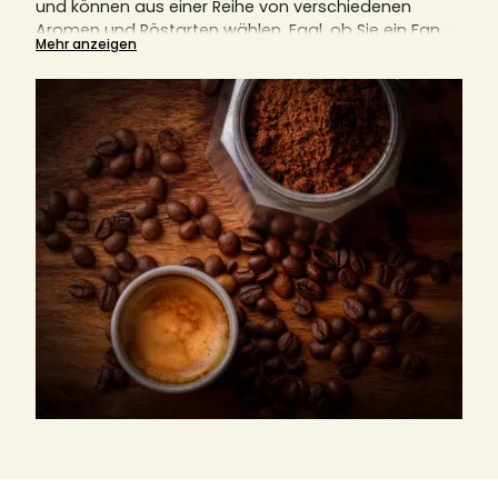
und können aus einer Reihe von verschiedenen
Aromen und Röstarten wählen.
Egal, ob Sie ein Fan
Mehr anzeigen
von Filtermaschinen, italienischen Kaffeemaschinen,
Kolbenkaffeemaschinen (auch bekannt als French
Press) oder anderen Geräten sind, gemahlener
Kaffee ist immer eine notwendige Komponente.
Hier
erklären wir Ihnen auch, warum der richtige Mahlgrad
für den perfekten Kaffeegenuss entscheidend ist.
Finden Sie hier Ihre nächste Lieblingsrösterei, egal ob
aus Italien, Deutschland oder Frankreich.