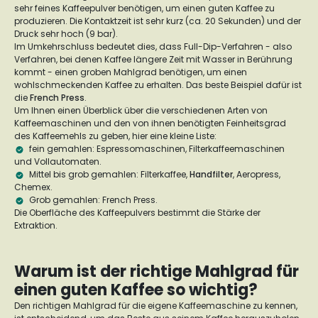
sehr feines Kaffeepulver benötigen, um einen guten Kaffee zu
produzieren. Die Kontaktzeit ist sehr kurz (ca. 20 Sekunden) und der
Druck sehr hoch (9 bar).
Im Umkehrschluss bedeutet dies, dass Full-Dip-Verfahren - also
Verfahren, bei denen Kaffee längere Zeit mit Wasser in Berührung
kommt - einen groben Mahlgrad benötigen, um einen
wohlschmeckenden Kaffee zu erhalten. Das beste Beispiel dafür ist
die
French Press
.
Um Ihnen einen Überblick über die verschiedenen Arten von
Kaffeemaschinen und den von ihnen benötigten Feinheitsgrad
des Kaffeemehls zu geben, hier eine kleine Liste:
fein gemahlen: Espressomaschinen, Filterkaffeemaschinen
und Vollautomaten.
Mittel bis grob gemahlen: Filterkaffee,
Handfilter
, Aeropress,
Chemex.
Grob gemahlen: French Press.
Die Oberfläche des Kaffeepulvers bestimmt die Stärke der
Extraktion.
Warum ist der richtige Mahlgrad für
einen guten Kaffee so wichtig?
Den richtigen Mahlgrad für die eigene Kaffeemaschine zu kennen,