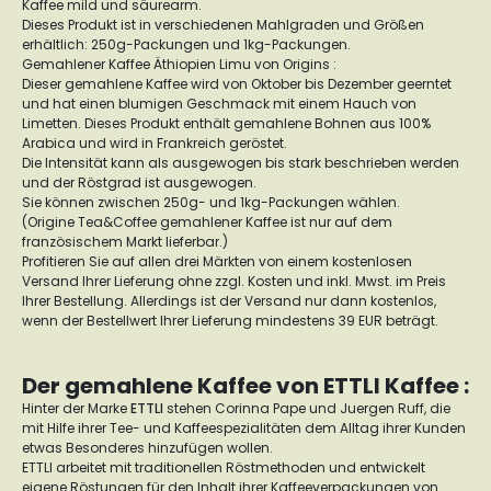
Kaffee mild und säurearm.
Dieses Produkt ist in verschiedenen Mahlgraden und Größen
erhältlich: 250g-Packungen und 1kg-Packungen.
Gemahlener Kaffee Äthiopien Limu von Origins :
Dieser gemahlene Kaffee wird von Oktober bis Dezember geerntet
und hat einen blumigen Geschmack mit einem Hauch von
Limetten. Dieses Produkt enthält gemahlene Bohnen aus 100%
Arabica und wird in Frankreich geröstet.
Die Intensität kann als ausgewogen bis stark beschrieben werden
und der Röstgrad ist ausgewogen.
Sie können zwischen 250g- und 1kg-Packungen wählen.
(Origine Tea&Coffee gemahlener Kaffee ist nur auf dem
französischem Markt lieferbar.)
Profitieren Sie auf allen drei Märkten von einem kostenlosen
Versand Ihrer Lieferung ohne zzgl. Kosten und inkl. Mwst. im Preis
Ihrer Bestellung. Allerdings ist der Versand nur dann kostenlos,
wenn der Bestellwert Ihrer Lieferung mindestens 39 EUR beträgt.
Der gemahlene Kaffee von ETTLI Kaffee :
Hinter der Marke
ETTLI
stehen Corinna Pape und Juergen Ruff, die
mit Hilfe ihrer Tee- und Kaffeespezialitäten dem Alltag ihrer Kunden
etwas Besonderes hinzufügen wollen.
ETTLI arbeitet mit traditionellen Röstmethoden und entwickelt
eigene Röstungen für den Inhalt ihrer Kaffeeverpackungen von