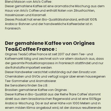
Blend Maison von Arlo's Coffee :
Dieser gemahlene Kaffee ist eine aromatische Mischung aus dem
Haus von Arlo's Coffee und enthält Noten von Zitrusfrüchten,
Haselnüssen und Karamell.
Dieses Produkt hat einen Bio-Qualitätsstandard, enthält 100%
Arabica-Bohnen und der handwerkliche Kaffeeröster ist in
Frankreich.
Der gemahlene Kaffee von Origines
Tea&Coffee France :
Origines Tea&Coffee France ist seit 2017 auf dem Tee- und
Kaffeemarkt tätig und zeichnet sich vor allem dadurch aus, dass
der gesamte Produktionsprozess in Frankreich stattfindet und nur
die Rohstoffe importiert werden.
Dieser Handwerker verzichtet vollständig auf den Einsatz von
Chemikalien und GVOs und verfügt sogar über einen hauseigenen
Tee-Sommelier und Aromatisierer.
Bei Sensaterra finden Sie z.B. :
Brasilien gemahlener Kaffee von Origines :
Dieser Kaffee in Bio-Qualität aus der Reihe 'Rare Coffee' stammt
direkt aus dem brasilianischen Regenwald und ist eine 100%ige
Arabica-Mischung. Da er auf einer Höhe von 1000 Metern und in
einem milden Klima angebaut wird, ist der daraus resultierende