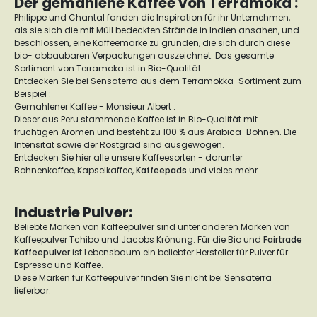
Der gemahlene Kaffee von Terramoka :
Philippe und Chantal fanden die Inspiration für ihr Unternehmen,
als sie sich die mit Müll bedeckten Strände in Indien ansahen, und
beschlossen, eine Kaffeemarke zu gründen, die sich durch diese
bio- abbaubaren Verpackungen auszeichnet. Das gesamte
Sortiment von Terramoka ist in Bio-Qualität.
Entdecken Sie bei Sensaterra aus dem Terramokka-Sortiment zum
Beispiel :
Gemahlener Kaffee - Monsieur Albert :
Dieser aus Peru stammende Kaffee ist in Bio-Qualität mit
fruchtigen Aromen und besteht zu 100 % aus Arabica-Bohnen. Die
Intensität sowie der Röstgrad sind ausgewogen.
Entdecken Sie hier alle unsere Kaffeesorten - darunter
Bohnenkaffee, Kapselkaffee,
Kaffeepads
und vieles mehr.
Industrie Pulver:
Beliebte Marken von Kaffeepulver sind unter anderen Marken von
Kaffeepulver Tchibo und Jacobs Krönung. Für die Bio und
Fairtrade
Kaffeepulver
ist Lebensbaum ein beliebter Hersteller für Pulver für
Espresso und Kaffee.
Diese Marken für Kaffeepulver finden Sie nicht bei Sensaterra
lieferbar.