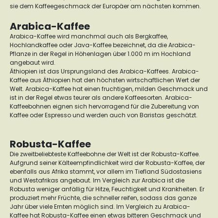
sie dem Kaffeegeschmack der Europäer am nächsten kommen.
Arabica-Kaffee
Arabica-Kaffee wird manchmal auch als Bergkaffee,
Hochlandkaffee oder Java-Kaffee bezeichnet, da die Arabica-
Pflanze in der Regel in Höhenlagen über 1.000 m im Hochland
angebaut wird.
Äthiopien ist das Ursprungsland des Arabica-Kaffees. Arabica-
Kaffee aus Äthiopien hat den höchsten wirtschaftlichen Wert der
Welt. Arabica-Kaffee hat einen fruchtigen, milden Geschmack und
ist in der Regel etwas teurer als andere Kaffeesorten. Arabica-
Kaffeebohnen eignen sich hervorragend für die Zubereitung von
Kaffee oder Espresso und werden auch von Baristas geschätzt.
Robusta-Kaffee
Die zweitbeliebteste Kaffeebohne der Welt ist der Robusta-Kaffee.
Aufgrund seiner Kälteempfindlichkeit wird der Robusta-Kaffee, der
ebenfalls aus Afrika stammt, vor allem im Tiefland Südostasiens
und Westafrikas angebaut. Im Vergleich zur Arabica ist die
Robusta weniger anfällig für Hitze, Feuchtigkeit und Krankheiten. Er
produziert mehr Früchte, die schneller reifen, sodass das ganze
Jahr über viele Ernten möglich sind. Im Vergleich zu Arabica-
Kaffee hat Robusta-Kaffee einen etwas bitteren Geschmack und