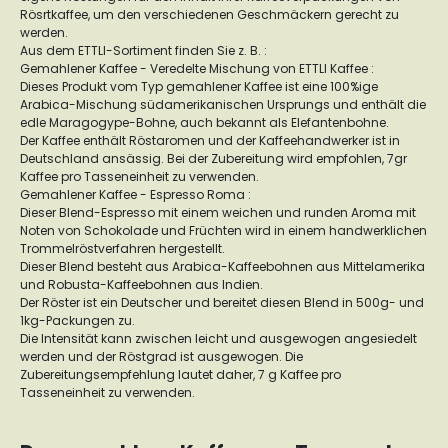
Rösrtkaffee, um den verschiedenen Geschmäckern gerecht zu
werden.
Aus dem ETTLI-Sortiment finden Sie z. B. :
Gemahlener Kaffee - Veredelte Mischung von ETTLI Kaffee :
Dieses Produkt vom Typ gemahlener Kaffee ist eine 100%ige
Arabica-Mischung südamerikanischen Ursprungs und enthält die
edle Maragogype-Bohne, auch bekannt als Elefantenbohne.
Der Kaffee enthält Röstaromen und der Kaffeehandwerker ist in
Deutschland ansässig. Bei der Zubereitung wird empfohlen, 7gr
Kaffee pro Tasseneinheit zu verwenden.
Gemahlener Kaffee - Espresso Roma :
Dieser Blend-Espresso mit einem weichen und runden Aroma mit
Noten von Schokolade und Früchten wird in einem handwerklichen
Trommelröstverfahren hergestellt.
Dieser Blend besteht aus Arabica-Kaffeebohnen aus Mittelamerika
und Robusta-Kaffeebohnen aus Indien.
Der Röster ist ein Deutscher und bereitet diesen Blend in 500g- und
1kg-Packungen zu.
Die Intensität kann zwischen leicht und ausgewogen angesiedelt
werden und der Röstgrad ist ausgewogen. Die
Zubereitungsempfehlung lautet daher, 7 g Kaffee pro
Tasseneinheit zu verwenden.