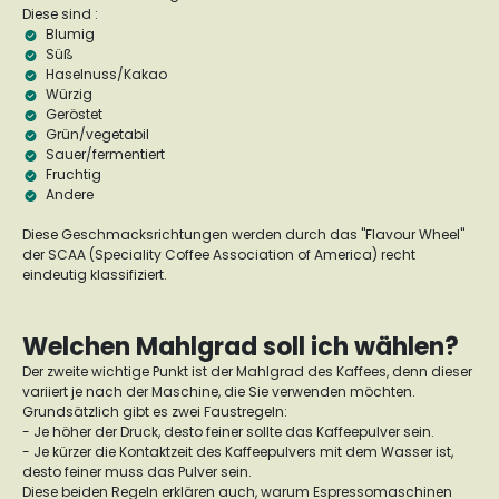
Diese sind :
Blumig
Süß
Haselnuss/Kakao
Würzig
Geröstet
Grün/vegetabil
Sauer/fermentiert
Fruchtig
Andere
Diese Geschmacksrichtungen werden durch das "Flavour Wheel"
der SCAA (Speciality Coffee Association of America) recht
eindeutig klassifiziert.
Welchen Mahlgrad soll ich wählen?
Der zweite wichtige Punkt ist der Mahlgrad des Kaffees, denn dieser
variiert je nach der Maschine, die Sie verwenden möchten.
Grundsätzlich gibt es zwei Faustregeln:
- Je höher der Druck, desto feiner sollte das Kaffeepulver sein.
- Je kürzer die Kontaktzeit des Kaffeepulvers mit dem Wasser ist,
desto feiner muss das Pulver sein.
Diese beiden Regeln erklären auch, warum Espressomaschinen