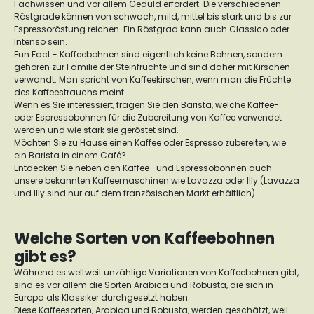
Fachwissen und vor allem Geduld erfordert. Die verschiedenen
Röstgrade können von schwach, mild, mittel bis stark und bis zur
Espressoröstung reichen. Ein Röstgrad kann auch Classico oder
Intenso sein.
Fun Fact - Kaffeebohnen sind eigentlich keine Bohnen, sondern
gehören zur Familie der Steinfrüchte und sind daher mit Kirschen
verwandt. Man spricht von Kaffeekirschen, wenn man die Früchte
des Kaffeestrauchs meint.
Wenn es Sie interessiert, fragen Sie den Barista, welche Kaffee-
oder Espressobohnen für die Zubereitung von Kaffee verwendet
werden und wie stark sie geröstet sind.
Möchten Sie zu Hause einen Kaffee oder Espresso zubereiten, wie
ein Barista in einem Café?
Entdecken Sie neben den Kaffee- und Espressobohnen auch
unsere bekannten Kaffeemaschinen wie Lavazza oder Illy (Lavazza
und Illy sind nur auf dem französischen Markt erhältlich).
Welche Sorten von Kaffeebohnen
gibt es?
Während es weltweit unzählige Variationen von Kaffeebohnen gibt,
sind es vor allem die Sorten Arabica und Robusta, die sich in
Europa als Klassiker durchgesetzt haben.
Diese Kaffeesorten, Arabica und Robusta, werden geschätzt, weil