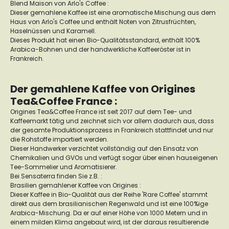
Blend Maison von Arlo's Coffee :
Dieser gemahlene Kaffee ist eine aromatische Mischung aus dem
Haus von Arlo's Coffee und enthält Noten von Zitrusfrüchten,
Haselnüssen und Karamell.
Dieses Produkt hat einen Bio-Qualitätsstandard, enthält 100%
Arabica-Bohnen und der handwerkliche Kaffeeröster ist in
Frankreich.
Der gemahlene Kaffee von Origines
Tea&Coffee France :
Origines Tea&Coffee France ist seit 2017 auf dem Tee- und
Kaffeemarkt tätig und zeichnet sich vor allem dadurch aus, dass
der gesamte Produktionsprozess in Frankreich stattfindet und nur
die Rohstoffe importiert werden.
Dieser Handwerker verzichtet vollständig auf den Einsatz von
Chemikalien und GVOs und verfügt sogar über einen hauseigenen
Tee-Sommelier und Aromatisierer.
Bei Sensaterra finden Sie z.B. :
Brasilien gemahlener Kaffee von Origines :
Dieser Kaffee in Bio-Qualität aus der Reihe 'Rare Coffee' stammt
direkt aus dem brasilianischen Regenwald und ist eine 100%ige
Arabica-Mischung. Da er auf einer Höhe von 1000 Metern und in
einem milden Klima angebaut wird, ist der daraus resultierende