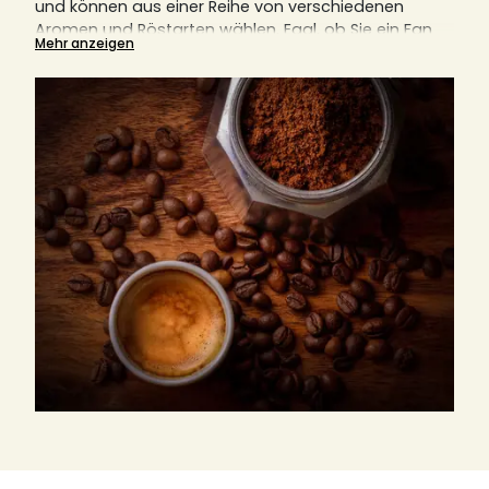
und können aus einer Reihe von verschiedenen
Aromen und Röstarten wählen.
Egal, ob Sie ein Fan
Mehr anzeigen
von Filtermaschinen, italienischen Kaffeemaschinen,
Kolbenkaffeemaschinen (auch bekannt als French
Press) oder anderen Geräten sind, gemahlener
Kaffee ist immer eine notwendige Komponente.
Hier
erklären wir Ihnen auch, warum der richtige Mahlgrad
für den perfekten Kaffeegenuss entscheidend ist.
Finden Sie hier Ihre nächste Lieblingsrösterei, egal ob
aus Italien, Deutschland oder Frankreich.