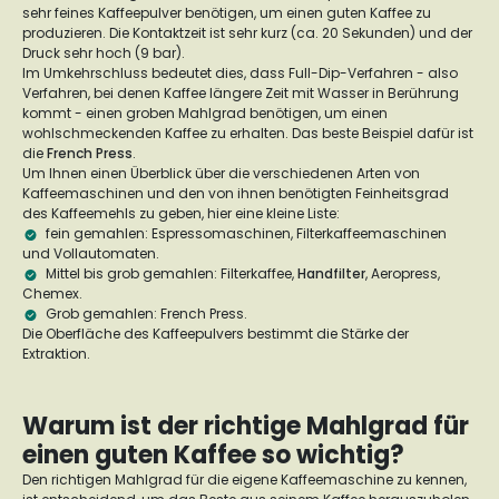
sehr feines Kaffeepulver benötigen, um einen guten Kaffee zu
produzieren. Die Kontaktzeit ist sehr kurz (ca. 20 Sekunden) und der
Druck sehr hoch (9 bar).
Im Umkehrschluss bedeutet dies, dass Full-Dip-Verfahren - also
Verfahren, bei denen Kaffee längere Zeit mit Wasser in Berührung
kommt - einen groben Mahlgrad benötigen, um einen
wohlschmeckenden Kaffee zu erhalten. Das beste Beispiel dafür ist
die
French Press
.
Um Ihnen einen Überblick über die verschiedenen Arten von
Kaffeemaschinen und den von ihnen benötigten Feinheitsgrad
des Kaffeemehls zu geben, hier eine kleine Liste:
fein gemahlen: Espressomaschinen, Filterkaffeemaschinen
und Vollautomaten.
Mittel bis grob gemahlen: Filterkaffee,
Handfilter
, Aeropress,
Chemex.
Grob gemahlen: French Press.
Die Oberfläche des Kaffeepulvers bestimmt die Stärke der
Extraktion.
Warum ist der richtige Mahlgrad für
einen guten Kaffee so wichtig?
Den richtigen Mahlgrad für die eigene Kaffeemaschine zu kennen,