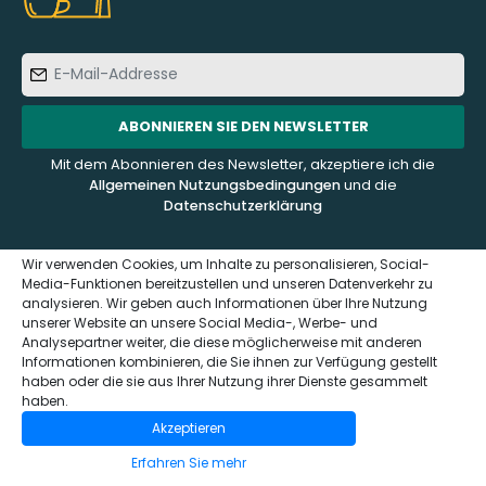
E-
Mail-
Addresse
ABONNIEREN SIE DEN NEWSLETTER
Mit dem Abonnieren des Newsletter, akzeptiere ich die
Allgemeinen Nutzungsbedingungen
und die
Datenschutzerklärung
Wir verwenden Cookies, um Inhalte zu personalisieren, Social-
Media-Funktionen bereitzustellen und unseren Datenverkehr zu
analysieren. Wir geben auch Informationen über Ihre Nutzung
KUNDENDIENST
ÜBER UNS
unserer Website an unsere Social Media-, Werbe- und
Analysepartner weiter, die diese möglicherweise mit anderen
Informationen kombinieren, die Sie ihnen zur Verfügung gestellt
Kontaktieren Sie uns
Häufig gestellte Fragen -
haben oder die sie aus Ihrer Nutzung ihrer Dienste gesammelt
FAQ
Impressum und
haben.
Datenschutzerklärung
Wer sind wir?
Akzeptieren
(GDPR)
Das Sensaterra Magazin
Erfahren Sie mehr
Allgemeinen