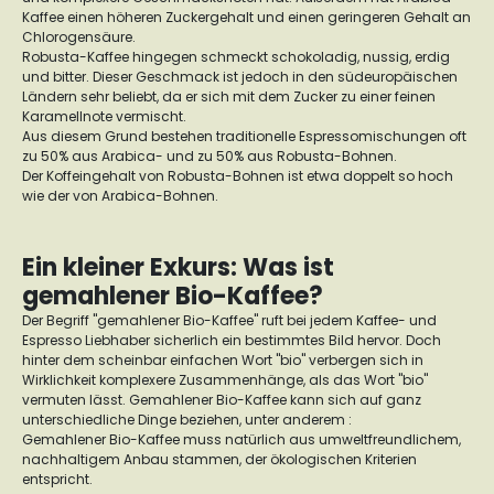
Kaffee einen höheren Zuckergehalt und einen geringeren Gehalt an
Chlorogensäure.
Robusta-Kaffee hingegen schmeckt schokoladig, nussig, erdig
und bitter. Dieser Geschmack ist jedoch in den südeuropäischen
Ländern sehr beliebt, da er sich mit dem Zucker zu einer feinen
Karamellnote vermischt.
Aus diesem Grund bestehen traditionelle Espressomischungen oft
zu 50% aus Arabica- und zu 50% aus Robusta-Bohnen.
Der Koffeingehalt von Robusta-Bohnen ist etwa doppelt so hoch
wie der von Arabica-Bohnen.
Ein kleiner Exkurs: Was ist
gemahlener Bio-Kaffee?
Der Begriff "gemahlener Bio-Kaffee" ruft bei jedem Kaffee- und
Espresso Liebhaber sicherlich ein bestimmtes Bild hervor. Doch
hinter dem scheinbar einfachen Wort "bio" verbergen sich in
Wirklichkeit komplexere Zusammenhänge, als das Wort "bio"
vermuten lässt. Gemahlener Bio-Kaffee kann sich auf ganz
unterschiedliche Dinge beziehen, unter anderem :
Gemahlener Bio-Kaffee muss natürlich aus umweltfreundlichem,
nachhaltigem Anbau stammen, der ökologischen Kriterien
entspricht.