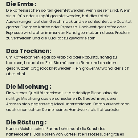
Die Ernte :
Die Kaffeekirschen sollten geerntet werden, wenn sie reif sind. Wenn
sie zu früh oder zu spät geerntet werden, hat dies fatale
Auswirkungen auf den Geschmack und verschlechtert die Qualität
ganzer Chargen Kaffee oder Espresso. Hochwertiger Kaffee oder
Espresso wird daher immer von Hand geerntet, um dieses Problem
zu vermeiden und die Qualität zu gewährleisten.
Das Trocknen:
Um Kaffeebohnen, egal ob Arabica oder Robusta, richtig zu
trocknen, braucht es Zeit. Sie müssen in Ruhe und an einem
geschützten Ort getrocknet werden - ein großer Aufwand, der sich
aber lohnt.
Die Mischung :
Ein weiteres Qualitätsmerkmal ist der richtige Blend, also die
richtige Mischung aus verschiedenen
Kaffeebohnen
, deren
Aromen sich gegenseitig ideal unterstreichen. Daran erkennt man
auch einen echten Kenner seines Handwerks als Kaffeeröster.
Die Röstung :
Nur ein Meister seines Fachs beherrscht die Kunst des
Kaffeeröstens. Das Rösten von Kaffee ist ein Prozess, der großes