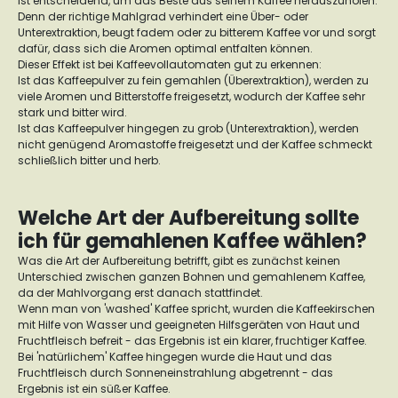
ist entscheidend, um das Beste aus seinem Kaffee herauszuholen.
Denn der richtige Mahlgrad verhindert eine Über- oder
Unterextraktion, beugt fadem oder zu bitterem Kaffee vor und sorgt
dafür, dass sich die Aromen optimal entfalten können.
Dieser Effekt ist bei Kaffeevollautomaten gut zu erkennen:
Ist das Kaffeepulver zu fein gemahlen (Überextraktion), werden zu
viele Aromen und Bitterstoffe freigesetzt, wodurch der Kaffee sehr
stark und bitter wird.
Ist das Kaffeepulver hingegen zu grob (Unterextraktion), werden
nicht genügend Aromastoffe freigesetzt und der Kaffee schmeckt
schließlich bitter und herb.
Welche Art der Aufbereitung sollte
ich für gemahlenen Kaffee wählen?
Was die Art der Aufbereitung betrifft, gibt es zunächst keinen
Unterschied zwischen ganzen Bohnen und gemahlenem Kaffee,
da der Mahlvorgang erst danach stattfindet.
Wenn man von 'washed' Kaffee spricht, wurden die Kaffeekirschen
mit Hilfe von Wasser und geeigneten Hilfsgeräten von Haut und
Fruchtfleisch befreit - das Ergebnis ist ein klarer, fruchtiger Kaffee.
Bei 'natürlichem' Kaffee hingegen wurde die Haut und das
Fruchtfleisch durch Sonneneinstrahlung abgetrennt - das
Ergebnis ist ein süßer Kaffee.