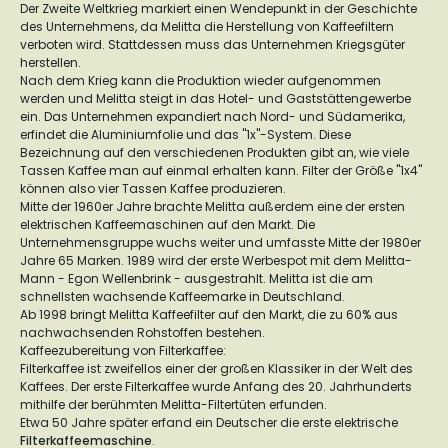
Der Zweite Weltkrieg markiert einen Wendepunkt in der Geschichte
des Unternehmens, da Melitta die Herstellung von Kaffeefiltern
verboten wird. Stattdessen muss das Unternehmen Kriegsgüter
herstellen.
Nach dem Krieg kann die Produktion wieder aufgenommen
werden und Melitta steigt in das Hotel- und Gaststättengewerbe
ein. Das Unternehmen expandiert nach Nord- und Südamerika,
erfindet die Aluminiumfolie und das "1x"-System. Diese
Bezeichnung auf den verschiedenen Produkten gibt an, wie viele
Tassen Kaffee man auf einmal erhalten kann. Filter der Größe "1x4"
können also vier Tassen Kaffee produzieren.
Mitte der 1960er Jahre brachte Melitta außerdem eine der ersten
elektrischen Kaffeemaschinen auf den Markt. Die
Unternehmensgruppe wuchs weiter und umfasste Mitte der 1980er
Jahre 65 Marken. 1989 wird der erste Werbespot mit dem Melitta-
Mann - Egon Wellenbrink - ausgestrahlt. Melitta ist die am
schnellsten wachsende Kaffeemarke in Deutschland.
Ab 1998 bringt Melitta Kaffeefilter auf den Markt, die zu 60% aus
nachwachsenden Rohstoffen bestehen.
Kaffeezubereitung von Filterkaffee:
Filterkaffee ist zweifellos einer der großen Klassiker in der Welt des
Kaffees. Der erste Filterkaffee wurde Anfang des 20. Jahrhunderts
mithilfe der berühmten Melitta-Filtertüten erfunden.
Etwa 50 Jahre später erfand ein Deutscher die erste elektrische
Filterkaffeemaschine
.