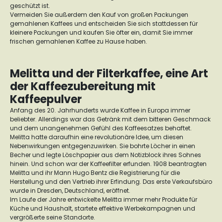
geschützt ist.
Vermeiden Sie außerdem den Kauf von großen Packungen
gemahlenen Kaffees und entscheiden Sie sich stattdessen für
kleinere Packungen und kaufen Sie öfter ein, damit Sie immer
frischen gemahlenen Kaffee zu Hause haben.
Melitta und der Filterkaffee, eine Art
der Kaffeezubereitung mit
Kaffeepulver
Anfang des 20. Jahrhunderts wurde Kaffee in Europa immer
beliebter. Allerdings war das Getränk mit dem bitteren Geschmack
und dem unangenehmen Gefühl des Kaffeesatzes behaftet.
Melitta hatte daraufhin eine revolutionäre Idee, um diesen
Nebenwirkungen entgegenzuwirken. Sie bohrte Löcher in einen
Becher und legte Löschpapier aus dem Notizblock ihres Sohnes
hinein. Und schon war der Kaffeefilter erfunden. 1908 beantragten
Melitta und ihr Mann Hugo Bentz die Registrierung für die
Herstellung und den Vertrieb ihrer Erfindung. Das erste Verkaufsbüro
wurde in Dresden, Deutschland, eröffnet.
Im Laufe der Jahre entwickelte Melitta immer mehr Produkte für
Küche und Haushalt, startete effektive Werbekampagnen und
vergrößerte seine Standorte.