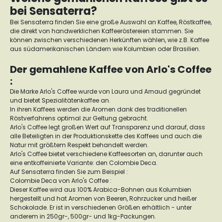
bei Sensaterra?
Bei Sensaterra finden Sie eine große Auswahl an Kaffee, Röstkaffee,
die direkt von handwerklichen Kaffeeröstereien stammen. Sie
können zwischen verschiedenen Herkünften wählen, wie z.B. Kaffee
aus südamerikanischen Ländern wie Kolumbien oder Brasilien.
Der gemahlene Kaffee von Arlo's Coffee
:
Die Marke Arlo's Coffee wurde von Laura und Arnaud gegründet
und bietet Spezialitätenkaffee an.
In ihren Kaffees werden die Aromen dank des traditionellen
Röstverfahrens optimal zur Geltung gebracht.
Arlo's Coffee legt großen Wert auf Transparenz und darauf, dass
alle Beteiligten in der Produktionskette des Kaffees und auch die
Natur mit größtem Respekt behandelt werden.
Arlo's Coffee bietet verschiedene Kaffeesorten an, darunter auch
eine entkoffeinierte Variante: den Colombie Deca.
Auf Sensaterra finden Sie zum Beispiel :
Colombie Deca von Arlo's Coffee :
Dieser Kaffee wird aus 100% Arabica-Bohnen aus Kolumbien
hergestellt und hat Aromen von Beeren, Rohrzucker und heißer
Schokolade. Er ist in verschiedenen Größen erhältlich - unter
anderem in 250gr-, 500gr- und 1kg-Packungen.