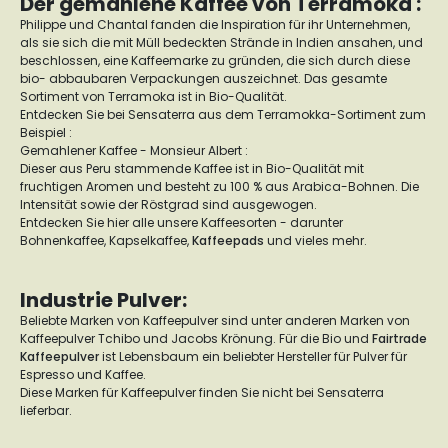
Der gemahlene Kaffee von Terramoka :
Philippe und Chantal fanden die Inspiration für ihr Unternehmen,
als sie sich die mit Müll bedeckten Strände in Indien ansahen, und
beschlossen, eine Kaffeemarke zu gründen, die sich durch diese
bio- abbaubaren Verpackungen auszeichnet. Das gesamte
Sortiment von Terramoka ist in Bio-Qualität.
Entdecken Sie bei Sensaterra aus dem Terramokka-Sortiment zum
Beispiel :
Gemahlener Kaffee - Monsieur Albert :
Dieser aus Peru stammende Kaffee ist in Bio-Qualität mit
fruchtigen Aromen und besteht zu 100 % aus Arabica-Bohnen. Die
Intensität sowie der Röstgrad sind ausgewogen.
Entdecken Sie hier alle unsere Kaffeesorten - darunter
Bohnenkaffee, Kapselkaffee,
Kaffeepads
und vieles mehr.
Industrie Pulver:
Beliebte Marken von Kaffeepulver sind unter anderen Marken von
Kaffeepulver Tchibo und Jacobs Krönung. Für die Bio und
Fairtrade
Kaffeepulver
ist Lebensbaum ein beliebter Hersteller für Pulver für
Espresso und Kaffee.
Diese Marken für Kaffeepulver finden Sie nicht bei Sensaterra
lieferbar.