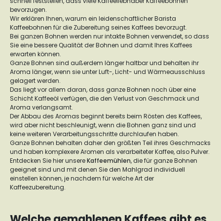
schnell feststellen, dass viele Kaffeeliebhaber Kaffeebohnen
bevorzugen.
Wir erklären Ihnen, warum ein leidenschaftlicher Barista
Kaffeebohnen für die Zubereitung seines Kaffees bevorzugt.
Bei ganzen Bohnen werden nur intakte Bohnen verwendet, so dass
Sie eine bessere Qualität der Bohnen und damit Ihres Kaffees
erwarten können.
Ganze Bohnen sind außerdem länger haltbar und behalten ihr
Aroma länger, wenn sie unter Luft-, Licht- und Wärmeausschluss
gelagert werden.
Das liegt vor allem daran, dass ganze Bohnen noch über eine
Schicht Kaffeeöl verfügen, die den Verlust von Geschmack und
Aroma verlangsamt.
Der Abbau des Aromas beginnt bereits beim Rösten des Kaffees,
wird aber nicht beschleunigt, wenn die Bohnen ganz sind und
keine weiteren Verarbeitungsschritte durchlaufen haben.
Ganze Bohnen behalten daher den größten Teil ihres Geschmacks
und haben komplexere Aromen als verarbeiteter Kaffee, also Pulver.
Entdecken Sie hier unsere
Kaffeemühlen
, die für ganze Bohnen
geeignet sind und mit denen Sie den Mahlgrad individuell
einstellen können, je nachdem für welche Art der
Kaffeezubereitung.
Welche gemahlenen Kaffees gibt es