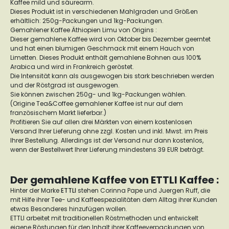
Kaffee mild und säurearm.
Dieses Produkt ist in verschiedenen Mahlgraden und Größen
erhältlich: 250g-Packungen und 1kg-Packungen.
Gemahlener Kaffee Äthiopien Limu von Origins :
Dieser gemahlene Kaffee wird von Oktober bis Dezember geerntet
und hat einen blumigen Geschmack mit einem Hauch von
Limetten. Dieses Produkt enthält gemahlene Bohnen aus 100%
Arabica und wird in Frankreich geröstet.
Die Intensität kann als ausgewogen bis stark beschrieben werden
und der Röstgrad ist ausgewogen.
Sie können zwischen 250g- und 1kg-Packungen wählen.
(Origine Tea&Coffee gemahlener Kaffee ist nur auf dem
französischem Markt lieferbar.)
Profitieren Sie auf allen drei Märkten von einem kostenlosen
Versand Ihrer Lieferung ohne zzgl. Kosten und inkl. Mwst. im Preis
Ihrer Bestellung. Allerdings ist der Versand nur dann kostenlos,
wenn der Bestellwert Ihrer Lieferung mindestens 39 EUR beträgt.
Der gemahlene Kaffee von ETTLI Kaffee :
Hinter der Marke
ETTLI
stehen Corinna Pape und Juergen Ruff, die
mit Hilfe ihrer Tee- und Kaffeespezialitäten dem Alltag ihrer Kunden
etwas Besonderes hinzufügen wollen.
ETTLI arbeitet mit traditionellen Röstmethoden und entwickelt
eigene Röstungen für den Inhalt ihrer Kaffeeverpackungen von