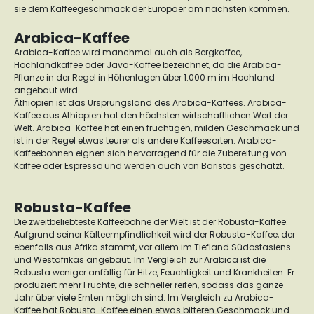
sie dem Kaffeegeschmack der Europäer am nächsten kommen.
Arabica-Kaffee
Arabica-Kaffee wird manchmal auch als Bergkaffee,
Hochlandkaffee oder Java-Kaffee bezeichnet, da die Arabica-
Pflanze in der Regel in Höhenlagen über 1.000 m im Hochland
angebaut wird.
Äthiopien ist das Ursprungsland des Arabica-Kaffees. Arabica-
Kaffee aus Äthiopien hat den höchsten wirtschaftlichen Wert der
Welt. Arabica-Kaffee hat einen fruchtigen, milden Geschmack und
ist in der Regel etwas teurer als andere Kaffeesorten. Arabica-
Kaffeebohnen eignen sich hervorragend für die Zubereitung von
Kaffee oder Espresso und werden auch von Baristas geschätzt.
Robusta-Kaffee
Die zweitbeliebteste Kaffeebohne der Welt ist der Robusta-Kaffee.
Aufgrund seiner Kälteempfindlichkeit wird der Robusta-Kaffee, der
ebenfalls aus Afrika stammt, vor allem im Tiefland Südostasiens
und Westafrikas angebaut. Im Vergleich zur Arabica ist die
Robusta weniger anfällig für Hitze, Feuchtigkeit und Krankheiten. Er
produziert mehr Früchte, die schneller reifen, sodass das ganze
Jahr über viele Ernten möglich sind. Im Vergleich zu Arabica-
Kaffee hat Robusta-Kaffee einen etwas bitteren Geschmack und