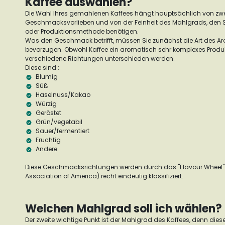
Kaffee auswählen?
Die Wahl Ihres gemahlenen Kaffees hängt hauptsächlich von zwe
Geschmacksvorlieben und von der Feinheit des Mahlgrads, den Sie
oder Produktionsmethode benötigen.
Was den Geschmack betrifft, müssen Sie zunächst die Art des A
bevorzugen. Obwohl Kaffee ein aromatisch sehr komplexes Produkt 
verschiedene Richtungen unterschieden werden.
Diese sind :
Blumig
Süß
Haselnuss/Kakao
Würzig
Geröstet
Grün/vegetabil
Sauer/fermentiert
Fruchtig
Andere
Diese Geschmacksrichtungen werden durch das "Flavour Wheel" 
Association of America) recht eindeutig klassifiziert.
Welchen Mahlgrad soll ich wählen?
Der zweite wichtige Punkt ist der Mahlgrad des Kaffees, denn diese