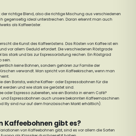
t der richtige Blend, also die richtige Mischung aus verschiedenen
ch gegenseitig ideal unterstreichen. Daran erkennt man auch
werks als Kaffeeröster.
rrscht die Kunst des Kaffeeröstens. Das Rösten von Kaffee ist ein
und vor allem Geduld erfordert. Die verschiedenen Röstgrade
 bis stark und bis zur Espressoröstung reichen. Ein Röstgrad
o sein.
entlich keine Bohnen, sondern gehören zur Familie der
 Kirschen verwandt. Man spricht von Kaffeekirschen, wenn man
meint.
Sie den Barista, welche Kaffee- oder Espressobohnen für die
 werden und wie stark sie geröstet sind.
e oder Espresso zubereiten, wie ein Barista in einem Café?
e- und Espressobohnen auch unsere bekannten Kaffeemaschinen
d Illy sind nur auf dem französischen Markt erhältlich).
n Kaffeebohnen gibt es?
riationen von Kaffeebohnen gibt, sind es vor allem die Sorten
n Europa als Klassiker durchgesetzt haben.