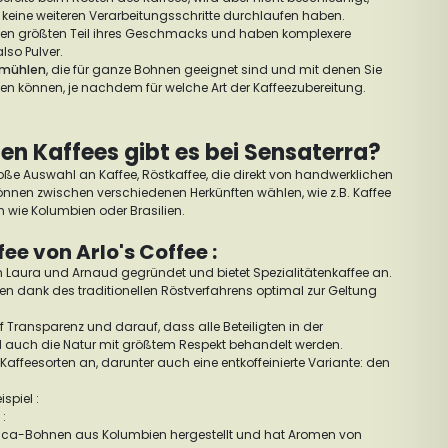
keine weiteren Verarbeitungsschritte durchlaufen haben.
en größten Teil ihres Geschmacks und haben komplexere
also Pulver.
emühlen
, die für ganze Bohnen geeignet sind und mit denen Sie
len können, je nachdem für welche Art der Kaffeezubereitung.
n Kaffees gibt es bei Sensaterra?
roße Auswahl an Kaffee, Röstkaffee, die direkt von handwerklichen
önnen zwischen verschiedenen Herkünften wählen, wie z.B. Kaffee
wie Kolumbien oder Brasilien.
e von Arlo's Coffee :
on Laura und Arnaud gegründet und bietet Spezialitätenkaffee an.
en dank des traditionellen Röstverfahrens optimal zur Geltung
f Transparenz und darauf, dass alle Beteiligten in der
d auch die Natur mit größtem Respekt behandelt werden.
 Kaffeesorten an, darunter auch eine entkoffeinierte Variante: den
spiel :
:
abica-Bohnen aus Kolumbien hergestellt und hat Aromen von