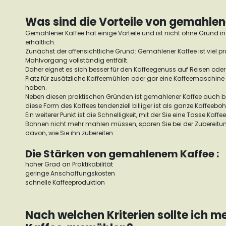
Was sind die Vorteile von gemahle
Gemahlener Kaffee hat einige Vorteile und ist nicht ohne Grund in
erhältlich.
Zunächst der offensichtliche Grund: Gemahlener Kaffee ist viel p
Mahlvorgang vollständig entfällt.
Daher eignet es sich besser für den Kaffeegenuss auf Reisen oder 
Platz für zusätzliche Kaffeemühlen oder gar eine Kaffeemaschine 
haben.
Neben diesen praktischen Gründen ist gemahlener Kaffee auch be
diese Form des Kaffees tendenziell billiger ist als ganze Kaffeeb
Ein weiterer Punkt ist die Schnelligkeit, mit der Sie eine Tasse Kaff
Bohnen nicht mehr mahlen müssen, sparen Sie bei der Zubereitun
davon, wie Sie ihn zubereiten.
Die Stärken von gemahlenem Kaffee :
hoher Grad an Praktikabilität
geringe Anschaffungskosten
schnelle Kaffeeproduktion
Nach welchen Kriterien sollte ich 