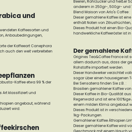
Beeren, Rohrzucker und heißer Sc
anderem in 250gr-, 500gr- und
Blend Maison von Arlo's Coffee :
Arabica und
Dieser gemahlene Kaffee ist ei
enthält Noten von Zitrusfrüchte
Dieses Produkt hat einen Bio-Qu
rwendeten Kaffeesorten und
handwerkliche Kaffeeröster ist in
gion, Anbaubedingungen,
 Sorte der Kaffeeart Canephora
Der gemahlene Kaff
och auch den weit verbreiteten
Origines Tea&Coffee France ist s
allem dadurch aus, dass der ges
Rohstoffe importiert werden.
Dieser Handwerker verzichtet vo
eepflanzen
sogar über einen hauseigenen T
Robusta-Kaffee etwa 99 % der
Bei Sensaterra finden Sie z.B. :
Brasilien gemahlener Kaffee von 
 Art klassifiziert und
Dieser Kaffee in Bio-Qualität au
Regenwald und ist eine 100%ige 
Äthiopien angebaut, während
einem milden Klima angebaut wir
uziert wird.
Dieses Produkt ist in verschie
1kg-Packungen.
Gemahlener Kaffee Äthiopien Lim
ffeekirschen
Dieser gemahlene Kaffee wird vo
Geschmack mit einem Hauch von