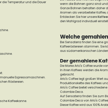
r die Temperatur und die Dauer
wenn die Bohnen ganz sind und 
Ganze Bohnen behalten daher d
Aromen als verarbeiteter Kaffee, 
Entdecken Sie hier unsere
Kaffe
den Mahlgrad individuell einstel
chine.
Welche gemahlene
Bei Sensaterra finden Sie eine g
Kaffeeröstereien stammen. Sie k
aus südamerikanischen Ländern 
aschine.
Der gemahlene Kaffe
Die Marke Arlo's Coffee wurde v
In ihren Kaffees werden die Arom
it.
gebracht.
d manuelle Espressomaschinen.
Arlo's Coffee legt großen Wert au
chen Röstereien.
Produktionskette des Kaffees un
Arlo's Coffee bietet verschiedene
Colombie Deca.
Auf Sensaterra finden Sie zum Bei
Colombie Deca von Arlo's Coffee 
sche Kaffeekanne.
Dieser Kaffee wird aus 100% Ar