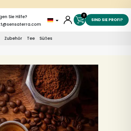
0
gen Sie Hilfe?
SIND SIE PROFI?
kt@sensaterra.com
Zubehör
Tee
Süẞes