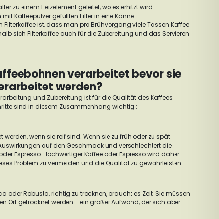
er zu einem Heizelement geleitet, wo es erhitzt wird.
mit Kaffeepulver gefüllten Filter in eine Kanne.
on Filterkaffee ist, dass man pro Brühvorgang viele Tassen Kaffee
alb sich Filterkaffee auch für die Zubereitung und das Servieren
ffeebohnen verarbeitet bevor sie
erarbeitet werden?
erarbeitung und Zubereitung ist für die Qualität des Kaffees
hritte sind in diesem Zusammenhang wichtig :
et werden, wenn sie reif sind. Wenn sie zu früh oder zu spät
e Auswirkungen auf den Geschmack und verschlechtert die
oder Espresso. Hochwertiger Kaffee oder Espresso wird daher
ses Problem zu vermeiden und die Qualität zu gewährleisten.
 oder Robusta, richtig zu trocknen, braucht es Zeit. Sie müssen
n Ort getrocknet werden - ein großer Aufwand, der sich aber