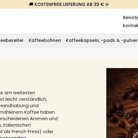
🚚 KOSTENFREIE LIEFERUNG AB 39 € ☕
Benöti
konta
eebereiter
Kaffeebohnen
Kaffeekapseln, -pads & -pulver
ie am weitesten
st leicht verständlich,
he Handhabung und
emahlenem Kaffee haben
 verschiedenen Aromen und
, italienischen
 als French Press) oder