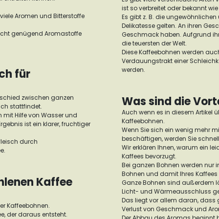
ist so verbreitet oder bekannt w
viele Aromen und Bitterstoffe
Es gibt z. B. die ungewöhnlichen
Delikatesse gelten. An ihren Ge
 nicht genügend Aromastoffe
Geschmack haben. Aufgrund ihre
die teuersten der Welt.
Diese Kaffeebohnen werden auch
Verdauungstrakt einer Schleichka
werden.
ch für
terschied zwischen ganzen
Was sind die Vort
 stattfindet.
Auch wenn es in diesem Artikel üb
n mit Hilfe von Wasser und
Kaffeebohnen.
ebnis ist ein klarer, fruchtiger
Wenn Sie sich ein wenig mehr m
beschäftigen, werden Sie schnell
fleisch durch
Wir erklären Ihnen, warum ein le
e.
Kaffees bevorzugt.
Bei ganzen Bohnen werden nur in
Bohnen und damit Ihres Kaffees
hlenen Kaffee
Ganze Bohnen sind außerdem läng
Licht- und Wärmeausschluss ge
Das liegt vor allem daran, dass
er Kaffeebohnen.
Verlust von Geschmack und Ar
ee, der daraus entsteht.
Der Abbau des Aromas beginnt be