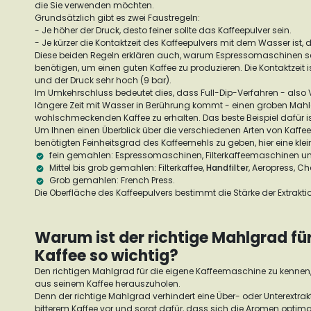
die Sie verwenden möchten.
Grundsätzlich gibt es zwei Faustregeln:
- Je höher der Druck, desto feiner sollte das Kaffeepulver sein.
- Je kürzer die Kontaktzeit des Kaffeepulvers mit dem Wasser ist, 
Diese beiden Regeln erklären auch, warum Espressomaschinen seh
benötigen, um einen guten Kaffee zu produzieren. Die Kontaktzeit i
und der Druck sehr hoch (9 bar).
Im Umkehrschluss bedeutet dies, dass Full-Dip-Verfahren - also V
längere Zeit mit Wasser in Berührung kommt - einen groben Mah
wohlschmeckenden Kaffee zu erhalten. Das beste Beispiel dafür i
Um Ihnen einen Überblick über die verschiedenen Arten von Kaf
benötigten Feinheitsgrad des Kaffeemehls zu geben, hier eine klein
fein gemahlen: Espressomaschinen, Filterkaffeemaschinen u
Mittel bis grob gemahlen: Filterkaffee,
Handfilter
, Aeropress, C
Grob gemahlen: French Press.
Die Oberfläche des Kaffeepulvers bestimmt die Stärke der Extrakti
Warum ist der richtige Mahlgrad fü
Kaffee so wichtig?
Den richtigen Mahlgrad für die eigene Kaffeemaschine zu kennen
aus seinem Kaffee herauszuholen.
Denn der richtige Mahlgrad verhindert eine Über- oder Unterextra
bitterem Kaffee vor und sorgt dafür, dass sich die Aromen optima