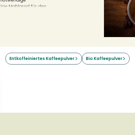
e notwendige
htige Mahlgrad für den
 Italien, Deutschland oder
Entkoffeiniertes Kaffeepulver
Bio Kaffeepulver