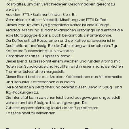
Rösrtkaffee, um den verschiedenen Geschmäckern gerecht zu
werden.
Aus dem ETTLI-Sortiment finden Sie z. B. :
Gemahlener Kaffee - Veredelte Mischung von ETTLI Kaffee :
Dieses Produkt vom Typ gemahlener Kaffee ist eine 100%ige
Arabica-Mischung südamerikanischen Ursprungs und enthält die
edle Maragogype-Bohne, auch bekannt als Elefantenbohne.
Der Kaffee enthält Röstaromen und der Kaffeehandwerker ist in
Deutschland ansässig. Bei der Zubereitung wird empfohlen, 7gr
Kaffee pro Tasseneinheit zu verwenden.
Gemahlener Kaffee - Espresso Roma :
Dieser Blend-Espresso mit einem weichen und runden Aroma mit
Noten von Schokolade und Früchten wird in einem handwerklichen
Trommelröstverfahren hergestellt.
Dieser Blend besteht aus Arabica-Kaffeebohnen aus Mittelamerika
und Robusta-Kaffeebohnen aus Indien.
Der Röster ist ein Deutscher und bereitet diesen Blend in 500g- und
1kg-Packungen zu.
Die Intensität kann zwischen leicht und ausgewogen angesiedelt
werden und der Röstgrad ist ausgewogen. Die
Zubereitungsempfehlung lautet daher, 7 g Kaffee pro
Tasseneinheit zu verwenden.