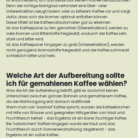
ist entscheidend, um das Beste aus seinem Kaffee herauszuholen.
Denn der richtige Mahlgrad verhindert eine Über- oder
Unterextraktion, beugt fadem oder zu bitterem Kaffee vor und sorgt
dafür, dass sich die Aromen optimal entfalten können.
Dieser Effekt ist bei Kaffeevollautomaten gut zu erkennen:
Ist das Kaffeepulver zu fein gemahlen (Überextraktion), werden zu
viele Aromen und Bitterstoffe freigesetzt, wodurch der Kaffee sehr
stark und bitter wird.
Ist das Kaffeepulver hingegen zu grob (Unterextraktion), werden
nicht genügend Aromastoffe freigesetzt und der Kaffee schmeckt
schließlich bitter und herb.
Welche Art der Aufbereitung sollte
ich für gemahlenen Kaffee wählen?
Was die Art der Aufbereitung betrifft, gibt es zunächst keinen
Unterschied zwischen ganzen Bohnen und gemahlenem Kaffee,
da der Mahlvorgang erst danach stattfindet.
Wenn man von 'washed' Kaffee spricht, wurden die Kaffeekirschen
mit Hilfe von Wasser und geeigneten Hilfsgeräten von Haut und
Fruchtfleisch befreit - das Ergebnis ist ein klarer, fruchtiger Kaffee.
Bei 'natürlichem' Kaffee hingegen wurde die Haut und das
Fruchtfleisch durch Sonneneinstrahlung abgetrennt - das
Ergebnis ist ein süßer Kaffee.