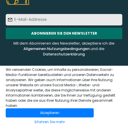
E-
Mail-
Addresse
ABONNIEREN SIE DEN NEWSLETTER
Mit dem Abonnieren des Newsletter, akzeptiere ich die
Allgemeinen Nutzungsbedingungen
und die
Datenschutzerklärung
Wir verwenden Cookies, um Inhalte zu personalisieren, Social-
Media-Funktionen bereitzustellen und unseren Datenverkehr zu
analysieren. Wir geben auch Informationen über Ihre Nutzung
KUNDENDIENST
ÜBER UNS
unserer Website an unsere Social Media-, Werbe- und
Analysepartner weiter, die diese möglicherweise mit anderen
Informationen kombinieren, die Sie ihnen zur Verfügung gestellt
Kontaktieren Sie uns
Häufig gestellte Fragen -
haben oder die sie aus Ihrer Nutzung ihrer Dienste gesammelt
FAQ
Impressum und
haben.
Datenschutzerklärung
Wer sind wir?
Akzeptieren
(GDPR)
Das Sensaterra Magazin
Erfahren Sie mehr
Allgemeinen