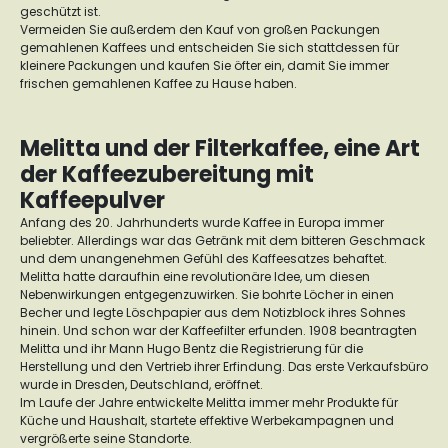
geschützt ist.
Vermeiden Sie außerdem den Kauf von großen Packungen
gemahlenen Kaffees und entscheiden Sie sich stattdessen für
kleinere Packungen und kaufen Sie öfter ein, damit Sie immer
frischen gemahlenen Kaffee zu Hause haben.
Melitta und der Filterkaffee, eine Art
der Kaffeezubereitung mit
Kaffeepulver
Anfang des 20. Jahrhunderts wurde Kaffee in Europa immer
beliebter. Allerdings war das Getränk mit dem bitteren Geschmack
und dem unangenehmen Gefühl des Kaffeesatzes behaftet.
Melitta hatte daraufhin eine revolutionäre Idee, um diesen
Nebenwirkungen entgegenzuwirken. Sie bohrte Löcher in einen
Becher und legte Löschpapier aus dem Notizblock ihres Sohnes
hinein. Und schon war der Kaffeefilter erfunden. 1908 beantragten
Melitta und ihr Mann Hugo Bentz die Registrierung für die
Herstellung und den Vertrieb ihrer Erfindung. Das erste Verkaufsbüro
wurde in Dresden, Deutschland, eröffnet.
Im Laufe der Jahre entwickelte Melitta immer mehr Produkte für
Küche und Haushalt, startete effektive Werbekampagnen und
vergrößerte seine Standorte.