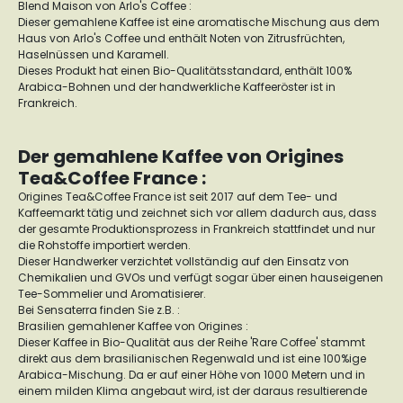
Blend Maison von Arlo's Coffee :
Dieser gemahlene Kaffee ist eine aromatische Mischung aus dem
Haus von Arlo's Coffee und enthält Noten von Zitrusfrüchten,
Haselnüssen und Karamell.
Dieses Produkt hat einen Bio-Qualitätsstandard, enthält 100%
Arabica-Bohnen und der handwerkliche Kaffeeröster ist in
Frankreich.
Der gemahlene Kaffee von Origines
Tea&Coffee France :
Origines Tea&Coffee France ist seit 2017 auf dem Tee- und
Kaffeemarkt tätig und zeichnet sich vor allem dadurch aus, dass
der gesamte Produktionsprozess in Frankreich stattfindet und nur
die Rohstoffe importiert werden.
Dieser Handwerker verzichtet vollständig auf den Einsatz von
Chemikalien und GVOs und verfügt sogar über einen hauseigenen
Tee-Sommelier und Aromatisierer.
Bei Sensaterra finden Sie z.B. :
Brasilien gemahlener Kaffee von Origines :
Dieser Kaffee in Bio-Qualität aus der Reihe 'Rare Coffee' stammt
direkt aus dem brasilianischen Regenwald und ist eine 100%ige
Arabica-Mischung. Da er auf einer Höhe von 1000 Metern und in
einem milden Klima angebaut wird, ist der daraus resultierende