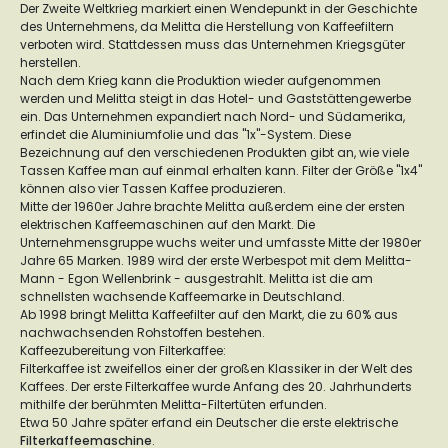
Der Zweite Weltkrieg markiert einen Wendepunkt in der Geschichte
des Unternehmens, da Melitta die Herstellung von Kaffeefiltern
verboten wird. Stattdessen muss das Unternehmen Kriegsgüter
herstellen.
Nach dem Krieg kann die Produktion wieder aufgenommen
werden und Melitta steigt in das Hotel- und Gaststättengewerbe
ein. Das Unternehmen expandiert nach Nord- und Südamerika,
erfindet die Aluminiumfolie und das "1x"-System. Diese
Bezeichnung auf den verschiedenen Produkten gibt an, wie viele
Tassen Kaffee man auf einmal erhalten kann. Filter der Größe "1x4"
können also vier Tassen Kaffee produzieren.
Mitte der 1960er Jahre brachte Melitta außerdem eine der ersten
elektrischen Kaffeemaschinen auf den Markt. Die
Unternehmensgruppe wuchs weiter und umfasste Mitte der 1980er
Jahre 65 Marken. 1989 wird der erste Werbespot mit dem Melitta-
Mann - Egon Wellenbrink - ausgestrahlt. Melitta ist die am
schnellsten wachsende Kaffeemarke in Deutschland.
Ab 1998 bringt Melitta Kaffeefilter auf den Markt, die zu 60% aus
nachwachsenden Rohstoffen bestehen.
Kaffeezubereitung von Filterkaffee:
Filterkaffee ist zweifellos einer der großen Klassiker in der Welt des
Kaffees. Der erste Filterkaffee wurde Anfang des 20. Jahrhunderts
mithilfe der berühmten Melitta-Filtertüten erfunden.
Etwa 50 Jahre später erfand ein Deutscher die erste elektrische
Filterkaffeemaschine
.