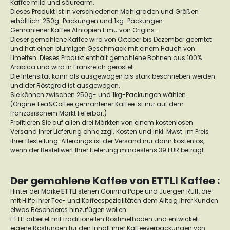
Kaffee mild und säurearm.
Dieses Produkt ist in verschiedenen Mahlgraden und Größen
erhältlich: 250g-Packungen und 1kg-Packungen.
Gemahlener Kaffee Äthiopien Limu von Origins :
Dieser gemahlene Kaffee wird von Oktober bis Dezember geerntet
und hat einen blumigen Geschmack mit einem Hauch von
Limetten. Dieses Produkt enthält gemahlene Bohnen aus 100%
Arabica und wird in Frankreich geröstet.
Die Intensität kann als ausgewogen bis stark beschrieben werden
und der Röstgrad ist ausgewogen.
Sie können zwischen 250g- und 1kg-Packungen wählen.
(Origine Tea&Coffee gemahlener Kaffee ist nur auf dem
französischem Markt lieferbar.)
Profitieren Sie auf allen drei Märkten von einem kostenlosen
Versand Ihrer Lieferung ohne zzgl. Kosten und inkl. Mwst. im Preis
Ihrer Bestellung. Allerdings ist der Versand nur dann kostenlos,
wenn der Bestellwert Ihrer Lieferung mindestens 39 EUR beträgt.
Der gemahlene Kaffee von ETTLI Kaffee :
Hinter der Marke
ETTLI
stehen Corinna Pape und Juergen Ruff, die
mit Hilfe ihrer Tee- und Kaffeespezialitäten dem Alltag ihrer Kunden
etwas Besonderes hinzufügen wollen.
ETTLI arbeitet mit traditionellen Röstmethoden und entwickelt
eigene Röstungen für den Inhalt ihrer Kaffeeverpackungen von