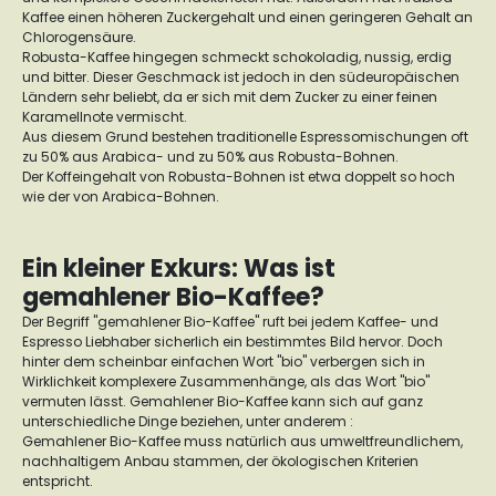
Kaffee einen höheren Zuckergehalt und einen geringeren Gehalt an
Chlorogensäure.
Robusta-Kaffee hingegen schmeckt schokoladig, nussig, erdig
und bitter. Dieser Geschmack ist jedoch in den südeuropäischen
Ländern sehr beliebt, da er sich mit dem Zucker zu einer feinen
Karamellnote vermischt.
Aus diesem Grund bestehen traditionelle Espressomischungen oft
zu 50% aus Arabica- und zu 50% aus Robusta-Bohnen.
Der Koffeingehalt von Robusta-Bohnen ist etwa doppelt so hoch
wie der von Arabica-Bohnen.
Ein kleiner Exkurs: Was ist
gemahlener Bio-Kaffee?
Der Begriff "gemahlener Bio-Kaffee" ruft bei jedem Kaffee- und
Espresso Liebhaber sicherlich ein bestimmtes Bild hervor. Doch
hinter dem scheinbar einfachen Wort "bio" verbergen sich in
Wirklichkeit komplexere Zusammenhänge, als das Wort "bio"
vermuten lässt. Gemahlener Bio-Kaffee kann sich auf ganz
unterschiedliche Dinge beziehen, unter anderem :
Gemahlener Bio-Kaffee muss natürlich aus umweltfreundlichem,
nachhaltigem Anbau stammen, der ökologischen Kriterien
entspricht.