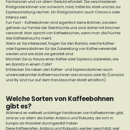
Fachwissen und vor allem Geduld erfordert. Die verschiedenen
Röstgrade können von schwach, mild, mittel bis stark und bis zur
Espressoröstung reichen. Ein Röstgrad kann auch Classico oder
Intenso sein.
Fun Fact - Kaffeebohnen sind eigentlich keine Bohnen, sondern
gehören zur Familie der Steinfrüchte und sind daher mit Kirschen
verwandt. Man spricht von Kaffeekirschen, wenn man die Früchte
des Kaffeestrauchs meint.
Wenn es Sie interessiert, fragen Sie den Barista, welche Kaffee-
oder Espressobohnen für die Zubereitung von Kaffee verwendet
werden und wie stark sie geröstet sind.
Möchten Sie zu Hause einen Kaffee oder Espresso zubereiten, wie
ein Barista in einem Café?
Entdecken Sie neben den Kaffee- und Espressobohnen auch
unsere bekannten Kaffeemaschinen wie Lavazza oder Illy (Lavazza
und Illy sind nur auf dem französischen Markt erhältlich).
Welche Sorten von Kaffeebohnen
gibt es?
Während es weltweit unzählige Variationen von Kaffeebohnen gibt,
sind es vor allem die Sorten Arabica und Robusta, die sich in
Europa als Klassiker durchgesetzt haben.
Diese Kaffeesorten, Arabica und Robusta, werden geschätzt, weil