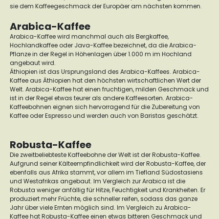
sie dem Kaffeegeschmack der Europäer am nächsten kommen.
Arabica-Kaffee
Arabica-Kaffee wird manchmal auch als Bergkaffee,
Hochlandkaffee oder Java-Kaffee bezeichnet, da die Arabica-
Pflanze in der Regel in Höhenlagen über 1.000 m im Hochland
angebaut wird.
Äthiopien ist das Ursprungsland des Arabica-Kaffees. Arabica-
Kaffee aus Äthiopien hat den höchsten wirtschaftlichen Wert der
Welt. Arabica-Kaffee hat einen fruchtigen, milden Geschmack und
ist in der Regel etwas teurer als andere Kaffeesorten. Arabica-
Kaffeebohnen eignen sich hervorragend für die Zubereitung von
Kaffee oder Espresso und werden auch von Baristas geschätzt.
Robusta-Kaffee
Die zweitbeliebteste Kaffeebohne der Welt ist der Robusta-Kaffee.
Aufgrund seiner Kälteempfindlichkeit wird der Robusta-Kaffee, der
ebenfalls aus Afrika stammt, vor allem im Tiefland Südostasiens
und Westafrikas angebaut. Im Vergleich zur Arabica ist die
Robusta weniger anfällig für Hitze, Feuchtigkeit und Krankheiten. Er
produziert mehr Früchte, die schneller reifen, sodass das ganze
Jahr über viele Ernten möglich sind. Im Vergleich zu Arabica-
Kaffee hat Robusta-Kaffee einen etwas bitteren Geschmack und