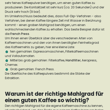
sehr feines Kaffeepulver benötigen, um einen guten Kaffee zu
produzieren. Die Kontaktzeit ist sehr kurz (ca. 20 Sekunden) und der
Druck sehr hoch (9 bar).
Im Umkehrschluss bedeutet dies, dass Full-Dip-Verfahren - also
Verfahren, bei denen Kaffee längere Zeit mit Wasser in Berührung
kommt - einen groben Mahlgrad benötigen, um einen
wohlschmeckenden Kaffee zu erhalten. Das beste Beispiel dafür ist
die
French Press
.
Um Ihnen einen Überblick über die verschiedenen Arten von
Kaffeemaschinen und den von ihnen benötigten Feinheitsgrad
des Kaffeemehls zu geben, hier eine kleine Liste:
fein gemahlen: Espressomaschinen, Filterkaffeemaschinen
und Vollautomaten.
Mittel bis grob gemahlen: Filterkaffee,
Handfilter
, Aeropress,
Chemex.
Grob gemahlen: French Press.
Die Oberfläche des Kaffeepulvers bestimmt die Stärke der
Extraktion.
Warum ist der richtige Mahlgrad für
einen guten Kaffee so wichtig?
Den richtigen Mahlgrad für die eigene Kaffeemaschine zu kennen,