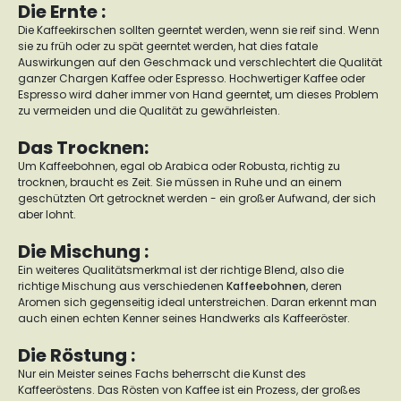
Die Ernte :
Die Kaffeekirschen sollten geerntet werden, wenn sie reif sind. Wenn
sie zu früh oder zu spät geerntet werden, hat dies fatale
Auswirkungen auf den Geschmack und verschlechtert die Qualität
ganzer Chargen Kaffee oder Espresso. Hochwertiger Kaffee oder
Espresso wird daher immer von Hand geerntet, um dieses Problem
zu vermeiden und die Qualität zu gewährleisten.
Das Trocknen:
Um Kaffeebohnen, egal ob Arabica oder Robusta, richtig zu
trocknen, braucht es Zeit. Sie müssen in Ruhe und an einem
geschützten Ort getrocknet werden - ein großer Aufwand, der sich
aber lohnt.
Die Mischung :
Ein weiteres Qualitätsmerkmal ist der richtige Blend, also die
richtige Mischung aus verschiedenen
Kaffeebohnen
, deren
Aromen sich gegenseitig ideal unterstreichen. Daran erkennt man
auch einen echten Kenner seines Handwerks als Kaffeeröster.
Die Röstung :
Nur ein Meister seines Fachs beherrscht die Kunst des
Kaffeeröstens. Das Rösten von Kaffee ist ein Prozess, der großes