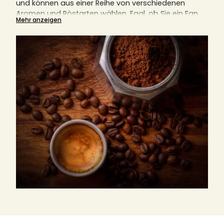
und können aus einer Reihe von verschiedenen
Aromen und Röstarten wählen.
Egal, ob Sie ein Fan
Mehr anzeigen
von Filtermaschinen, italienischen Kaffeemaschinen,
Kolbenkaffeemaschinen (auch bekannt als French
Press) oder anderen Geräten sind, gemahlener
Kaffee ist immer eine notwendige Komponente.
Hier
erklären wir Ihnen auch, warum der richtige Mahlgrad
für den perfekten Kaffeegenuss entscheidend ist.
Finden Sie hier Ihre nächste Lieblingsrösterei, egal ob
aus Italien, Deutschland oder Frankreich.