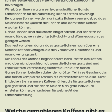
schnell feststellen, dass viele Kaffeeliebhaber Kaffeebohnen
bevorzugen.
Wir erklären Ihnen, warum ein leidenschaftlicher Barista
Kaffeebohnen für die Zubereitung seines Kaffees bevorzugt.
Bei ganzen Bohnen werden nur intakte Bohnen verwendet, so dass
Sie eine bessere Qualität der Bohnen und damit Ihres Kaffees
erwarten können.
Ganze Bohnen sind außerdem länger haltbar und behalten ihr
Aroma länger, wenn sie unter Luft-, Licht- und Wärmeausschluss
gelagert werden.
Das liegt vor allem daran, dass ganze Bohnen noch über eine
Schicht Kaffeeöl verfügen, die den Verlust von Geschmack und
Aroma verlangsamt.
Der Abbau des Aromas beginnt bereits beim Rösten des Kaffees,
wird aber nicht beschleunigt, wenn die Bohnen ganz sind und
keine weiteren Verarbeitungsschritte durchlaufen haben.
Ganze Bohnen behalten daher den größten Teil ihres Geschmacks
und haben komplexere Aromen als verarbeiteter Kaffee, also Pulver.
Entdecken Sie hier unsere
Kaffeemühlen
, die für ganze Bohnen
geeignet sind und mit denen Sie den Mahlgrad individuell
einstellen können, je nachdem für welche Art der
Kaffeezubereitung.
Welche gemahlenen Kaffees gibt es