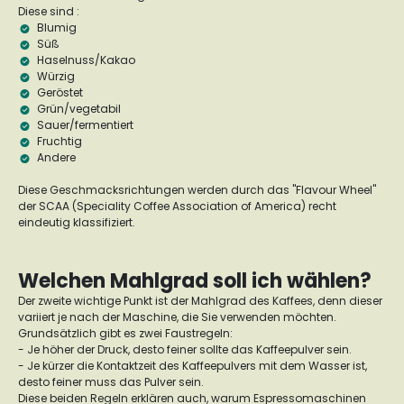
Diese sind :
Blumig
Süß
Haselnuss/Kakao
Würzig
Geröstet
Grün/vegetabil
Sauer/fermentiert
Fruchtig
Andere
Diese Geschmacksrichtungen werden durch das "Flavour Wheel"
der SCAA (Speciality Coffee Association of America) recht
eindeutig klassifiziert.
Welchen Mahlgrad soll ich wählen?
Der zweite wichtige Punkt ist der Mahlgrad des Kaffees, denn dieser
variiert je nach der Maschine, die Sie verwenden möchten.
Grundsätzlich gibt es zwei Faustregeln:
- Je höher der Druck, desto feiner sollte das Kaffeepulver sein.
- Je kürzer die Kontaktzeit des Kaffeepulvers mit dem Wasser ist,
desto feiner muss das Pulver sein.
Diese beiden Regeln erklären auch, warum Espressomaschinen