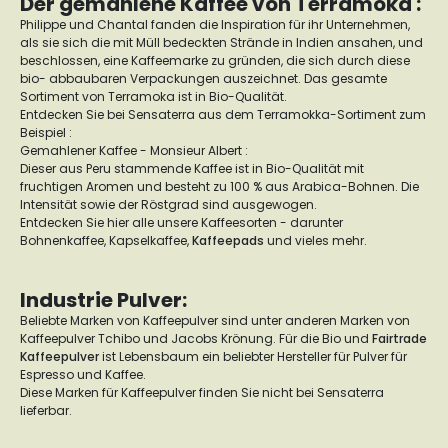
Der gemahlene Kaffee von Terramoka :
Philippe und Chantal fanden die Inspiration für ihr Unternehmen,
als sie sich die mit Müll bedeckten Strände in Indien ansahen, und
beschlossen, eine Kaffeemarke zu gründen, die sich durch diese
bio- abbaubaren Verpackungen auszeichnet. Das gesamte
Sortiment von Terramoka ist in Bio-Qualität.
Entdecken Sie bei Sensaterra aus dem Terramokka-Sortiment zum
Beispiel :
Gemahlener Kaffee - Monsieur Albert :
Dieser aus Peru stammende Kaffee ist in Bio-Qualität mit
fruchtigen Aromen und besteht zu 100 % aus Arabica-Bohnen. Die
Intensität sowie der Röstgrad sind ausgewogen.
Entdecken Sie hier alle unsere Kaffeesorten - darunter
Bohnenkaffee, Kapselkaffee,
Kaffeepads
und vieles mehr.
Industrie Pulver:
Beliebte Marken von Kaffeepulver sind unter anderen Marken von
Kaffeepulver Tchibo und Jacobs Krönung. Für die Bio und
Fairtrade
Kaffeepulver
ist Lebensbaum ein beliebter Hersteller für Pulver für
Espresso und Kaffee.
Diese Marken für Kaffeepulver finden Sie nicht bei Sensaterra
lieferbar.