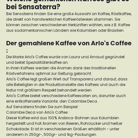
bei Sensaterra?
Bei Sensaterra finden Sie eine große Auswahl an Kaffee, Röstkaffee,
die direkt von handwerklichen Kaffeeröstereien stammen. Sie
können zwischen verschiedenen Herkünften wählen, wie z.B. Kaffee
aus südamerikanischen Ländern wie Kolumbien oder Brasilien.
Der gemahlene Kaffee von Arlo's Coffee
:
Die Marke Arlo's Coffee wurde von Laura und Arnaud gegründet
und bietet Spezialitätenkaffee an.
In ihren Kaffees werden die Aromen dank des traditionellen
Röstverfahrens optimal zur Geltung gebracht.
Arlo's Coffee legt großen Wert auf Transparenz und darauf, dass
alle Beteiligten in der Produktionskette des Kaffees und auch die
Natur mit größtem Respekt behandelt werden.
Arlo's Coffee bietet verschiedene Kaffeesorten an, darunter auch
eine entkoffeinierte Variante: den Colombie Deca.
Auf Sensaterra finden Sie zum Beispiel :
Colombie Deca von Arlo's Coffee :
Dieser Kaffee wird aus 100% Arabica-Bohnen aus Kolumbien
hergestellt und hat Aromen von Beeren, Rohrzucker und heißer
Schokolade. Er ist in verschiedenen Größen erhältlich - unter
anderem in 250gr-, 500gr- und 1kg-Packungen.