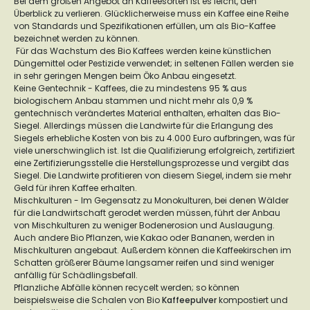
Bei dem großen Angebot an Kaffeesorten ist es leicht, den
Überblick zu verlieren. Glücklicherweise muss ein Kaffee eine Reihe
von Standards und Spezifikationen erfüllen, um als Bio-Kaffee
bezeichnet werden zu können.
Für das Wachstum des Bio Kaffees werden keine künstlichen
Düngemittel oder Pestizide verwendet; in seltenen Fällen werden sie
in sehr geringen Mengen beim Öko Anbau eingesetzt.
Keine Gentechnik - Kaffees, die zu mindestens 95 % aus
biologischem Anbau stammen und nicht mehr als 0,9 %
gentechnisch verändertes Material enthalten, erhalten das Bio-
Siegel. Allerdings müssen die Landwirte für die Erlangung des
Siegels erhebliche Kosten von bis zu 4.000 Euro aufbringen, was für
viele unerschwinglich ist. Ist die Qualifizierung erfolgreich, zertifiziert
eine Zertifizierungsstelle die Herstellungsprozesse und vergibt das
Siegel. Die Landwirte profitieren von diesem Siegel, indem sie mehr
Geld für ihren Kaffee erhalten.
Mischkulturen - Im Gegensatz zu Monokulturen, bei denen Wälder
für die Landwirtschaft gerodet werden müssen, führt der Anbau
von Mischkulturen zu weniger Bodenerosion und Auslaugung.
Auch andere Bio Pflanzen, wie Kakao oder Bananen, werden in
Mischkulturen angebaut. Außerdem können die Kaffeekirschen im
Schatten größerer Bäume langsamer reifen und sind weniger
anfällig für Schädlingsbefall.
Pflanzliche Abfälle können recycelt werden; so können
beispielsweise die Schalen von Bio
Kaffeepulver
kompostiert und