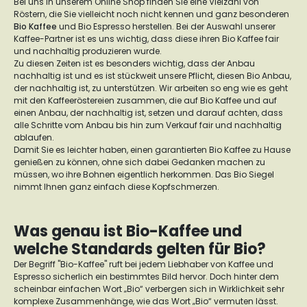
Bei uns in unserem Online Shop finden Sie eine Vielzahl von
Röstern, die Sie vielleicht noch nicht kennen und ganz besonderen
Bio Kaffee
und Bio Espresso herstellen. Bei der Auswahl unserer
Kaffee-Partner ist es uns wichtig, dass diese ihren Bio Kaffee fair
und nachhaltig produzieren wurde.
Zu diesen Zeiten ist es besonders wichtig, dass der Anbau
nachhaltig ist und es ist stückweit unsere Pflicht, diesen Bio Anbau,
der nachhaltig ist, zu unterstützen. Wir arbeiten so eng wie es geht
mit den Kaffeeröstereien zusammen, die auf Bio Kaffee und auf
einen Anbau, der nachhaltig ist, setzen und darauf achten, dass
alle Schritte vom Anbau bis hin zum Verkauf fair und nachhaltig
ablaufen.
Damit Sie es leichter haben, einen garantierten Bio Kaffee zu Hause
genießen zu können, ohne sich dabei Gedanken machen zu
müssen, wo ihre Bohnen eigentlich herkommen. Das Bio Siegel
nimmt Ihnen ganz einfach diese Kopfschmerzen.
Was genau ist Bio-Kaffee und
welche Standards gelten für Bio?
Der Begriff "Bio-Kaffee" ruft bei jedem Liebhaber von Kaffee und
Espresso sicherlich ein bestimmtes Bild hervor. Doch hinter dem
scheinbar einfachen Wort „Bio“ verbergen sich in Wirklichkeit sehr
komplexe Zusammenhänge, wie das Wort „Bio“ vermuten lässt.