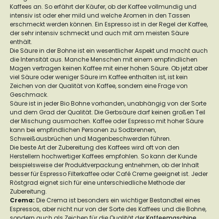
Kaffees an. So erfährt der Käufer, ob der Kaffee vollmundig und
intensiv ist oder eher mild und welche Aromen in den Tassen
erschmeckt werden können. Ein Espresso ist in der Regel der Kaffee,
der sehr intensiv schmeckt und auch mit am meisten Säure
enthält.
Die Säure in der Bohne ist ein wesentlicher Aspekt und macht auch
die Intensität aus. Manche Menschen mit einem empfindlichen
Magen vertragen keinen Kaffee mit einer hohen Säure. Ob jetzt aber
viel Säure oder weniger Säure im Kaffee enthalten ist, ist kein
Zeichen von der Qualität von Kaffee, sondern eine Frage von
Geschmack.
Säure ist in jeder Bio Bohne vorhanden, unabhängig von der Sorte
und dem Grad der Qualität. Die Gerbsäure darf keinen großen Teil
der Mischung ausmachen. Kaffee oder Espresso mit hoher Säure
kann bei empfindlichen Personen zu Sodbrennen,
Schweißausbrüchen und Magenbeschwerden führen.
Die beste Art der Zubereitung des Kaffees wird oft von den
Herstellern hochwertiger Kaffees empfohlen. So kann der Kunde
beispielsweise der Produktverpackung entnehmen, ob der Inhalt
besser für Espresso Filterkaffee oder Café Creme geeignet ist. Jeder
Röstgrad eignet sich für eine unterschiedliche Methode der
Zubereitung.
Crema
:
Die Crema ist besonders ein wichtiger Bestandteil eines
Espressos, aber nicht nur von der Sorte des Kaffees und die Bohne,
sondern auch als Zeichen für die Qualität der
Kaffeemaschine
.