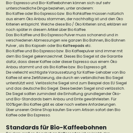
Bio-Espresso und Bio-Kaffeebohnen können sich auf sehr
unterschiedliche Dinge beziehen, unter anderem:
Bio Kaffee oder Bio Espresso bzw. Bio Rohkaffee müssen natürlich
aus einem Öko Anbau stammen, der nachhaltig ist und den Öko
Kriterien entspricht. Welche diese Bio / Öko Kriterien sind, erklären wir
noch später in diesem Artikel über Bio Kaffee.
Das Bio Kaffee und Bio Espresso Pulver muss schonend und in
verschiedenen Abmessungen wie ganzen Bio Bohnen, Bio Bohnen
Pulver , als Bio Kapseln oder Bio
Kaffeepads
etc.
Bio Kaffee und Bio Espresso bzw. Bio Kaffeepulver sind immer mit
dem Bio Siegel gekennzeichnet. Dieses Bio Siegel ist die Garantie
dafür, dass dieser Kaffee oder dieser Espresso aus einem Öko
Anbau stammt und als Bio Kaffee bzw. Bio Espresso gilt.
Die vielleicht wichtigste Voraussetzung für Kaffee-Liehaber von Bio
Kaffee ist eine Zertifizierung, die durch ein verbindliches Bio Siegel
unterstützt wird. Verlässliche Siegel sind zum Beispiel das EU Siegel
und das deutsche Bio Siegel. Diese beiden Siegel sind verlässlich.
Die Siegel sollten zumindest die Einhaltung grundlegender Öko-
und Bio-Standards beim Anbau und Ernte gewährleisten. Für
100%igen Bio Kaffee gibt es aber noch weitere Anforderungen.
Über unseren Online Shop kaufen Sie vom Artisan sofort den Bio
Kaffee oder Bio Espresso.
Standards für Bio-Kaffeebohnen