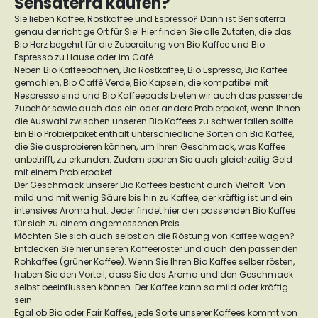
Sensaterra kaufen?
Sie lieben Kaffee, Röstkaffee und Espresso? Dann ist Sensaterra
genau der richtige Ort für Sie! Hier finden Sie alle Zutaten, die das
Bio Herz begehrt für die Zubereitung von Bio Kaffee und Bio
Espresso zu Hause oder im Café.
Neben Bio Kaffeebohnen, Bio Röstkaffee, Bio Espresso, Bio Kaffee
gemahlen, Bio Caffè Verde, Bio Kapseln, die kompatibel mit
Nespresso sind und Bio Kaffeepads bieten wir auch das passende
Zubehör sowie auch das ein oder andere Probierpaket, wenn Ihnen
die Auswahl zwischen unseren Bio Kaffees zu schwer fallen sollte.
Ein Bio Probierpaket enthält unterschiedliche Sorten an Bio Kaffee,
die Sie ausprobieren können, um Ihren Geschmack, was Kaffee
anbetrifft, zu erkunden. Zudem sparen Sie auch gleichzeitig Geld
mit einem Probierpaket.
Der Geschmack unserer Bio Kaffees besticht durch Vielfalt. Von
mild und mit wenig Säure bis hin zu Kaffee, der kräftig ist und ein
intensives Aroma hat. Jeder findet hier den passenden Bio Kaffee
für sich zu einem angemessenen Preis.
Möchten Sie sich auch selbst an die Röstung von Kaffee wagen?
Entdecken Sie hier unseren Kaffeeröster und auch den passenden
Rohkaffee (grüner Kaffee). Wenn Sie Ihren Bio Kaffee selber rösten,
haben Sie den Vorteil, dass Sie das Aroma und den Geschmack
selbst beeinflussen können. Der Kaffee kann so mild oder kräftig
sein .
Egal ob Bio oder Fair Kaffee, jede Sorte unserer Kaffees kommt von