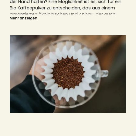
der Hand halten?
Eine Möglichkeit ist es, sich für ein
Bio Kaffeepulver zu entscheiden, das aus einem
garantierten ökologischen und Anbau, der auch
Mehr anzeigen
nachhaltig ist, stammt.
Der Prozess und die
Verarbeitung von Bio Kaffee ist recht kompliziert und
erfordert deutlich mehr Handarbeit als
herkömmlicher Kaffee.
Doch dies macht sich auch
im Geschmack bemerkbar, denn Bio Kaffee
schmeckt nicht nur gut. Beim Genuss Ihres Bio
Kaffees tun sie auch gleichzeitig der Umwelt etwas
Gutes.
Entdecken und kaufen Sie hier in unserem Online
Shop ein großes Sortiment an Bio Kaffeepulver.