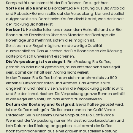
Komplexität und Intensität der Bio Bohnen. Dazu gehören:
Sorte der Bio Bohne
:
Die prozentuale Mischung aus Bio Arabica-
und Robusta-Bohnen sollte auf der Verpackung klar und deutlich
aufgedruckt sein. Damit beim Kaufen direkt klar ist, was der Inhalt
der Packung Bio Kaffee ist.
Herkunft
:
Hersteller teilen uns neben dem Herkunftsland der Bio
Bohne auch Einzelheiten über den Standort der Plantage, die
Höhenlage und mehr mit, sofern dies möglich ist.
So ist es in der Regel möglich, minderwertige Qualität
auszuschließen. Das Aussehen der Bio Bohne nach der Röstung
sollte praktisch unversehrt erscheinen.
Die Verpackung ist versiegelt:
Eine Packung Bio Kaffee,
gemahlen oder nicht gemahlen, muss entsprechend versiegelt
sein, damit der Inhalt sein Aroma nicht verliert.
In den Tassen Bio Kaffee befinden sich manchmal bis zu 800
einzelne Duftkomponenten und Aromen. Das Aroma sollte
angenehm und intensiv sein, wenn die Verpackung geöffnet wird
und Sie den Inhalt riechen. Die Verpackung ganzer Bohnen enthält
in der Regel ein Ventil, um das Aroma zu konservieren
Datum der Röstung und Röstgrad
:
Bevor Kaffee geröstet wird,
ist der Kaffee noch grün. Die Italiener nennen ihn Caffè Verde.
Entdecken Sie in unserem Online Shop auch Bio Caffè verde.
Wenn auf der Verpackung nur ein Mindesthaltbarkeitsdatum und
kein Datum der Röstung angegeben ist, stammt der Kaffee
höchstwahrscheinlich aus einer großen industriellen Röstung.