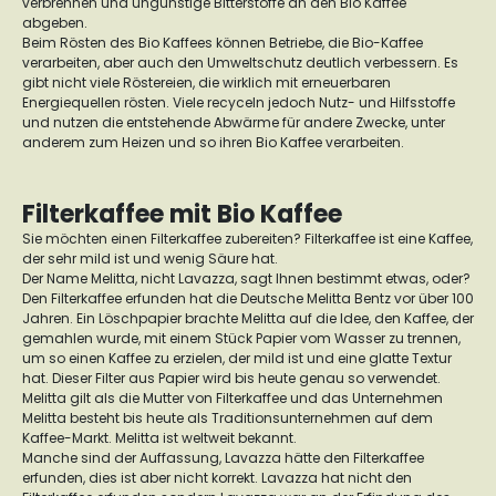
verbrennen und ungünstige Bitterstoffe an den Bio Kaffee
abgeben.
Beim Rösten des Bio Kaffees können Betriebe, die Bio-Kaffee
verarbeiten, aber auch den Umweltschutz deutlich verbessern. Es
gibt nicht viele Röstereien, die wirklich mit erneuerbaren
Energiequellen rösten. Viele recyceln jedoch Nutz- und Hilfsstoffe
und nutzen die entstehende Abwärme für andere Zwecke, unter
anderem zum Heizen und so ihren Bio Kaffee verarbeiten.
Filterkaffee mit Bio Kaffee
Sie möchten einen Filterkaffee zubereiten? Filterkaffee ist eine Kaffee,
der sehr mild ist und wenig Säure hat.
Der Name Melitta, nicht Lavazza, sagt Ihnen bestimmt etwas, oder?
Den Filterkaffee erfunden hat die Deutsche Melitta Bentz vor über 100
Jahren. Ein Löschpapier brachte Melitta auf die Idee, den Kaffee, der
gemahlen wurde, mit einem Stück Papier vom Wasser zu trennen,
um so einen Kaffee zu erzielen, der mild ist und eine glatte Textur
hat. Dieser Filter aus Papier wird bis heute genau so verwendet.
Melitta gilt als die Mutter von Filterkaffee und das Unternehmen
Melitta besteht bis heute als Traditionsunternehmen auf dem
Kaffee-Markt. Melitta ist weltweit bekannt.
Manche sind der Auffassung, Lavazza hätte den Filterkaffee
erfunden, dies ist aber nicht korrekt. Lavazza hat nicht den