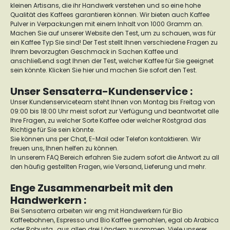
kleinen Artisans, die ihr Handwerk verstehen und so eine hohe
Qualität des Kaffees garantieren können. Wir bieten auch Kaffee
Pulver in Verpackungen mit einem Inhalt von 1000 Gramm an.
Machen Sie auf unserer Website den Test, um zu schauen, was für
ein Kaffee Typ Sie sind! Der Test stellt Ihnen verschiedene Fragen zu
Ihrem bevorzugten Geschmack in Sachen Kaffee und
anschließend sagt Ihnen der Test, welcher Kaffee für Sie geeignet
sein könnte. Klicken Sie
hier
und machen Sie sofort den Test.
Unser Sensaterra-Kundenservice :
Unser Kundenserviceteam steht Ihnen von Montag bis Freitag von
09:00 bis 18:00 Uhr meist sofort zur Verfügung und beantwortet alle
Ihre Fragen, zu welcher Sorte Kaffee oder welcher Röstgrad das
Richtige für Sie sein könnte.
Sie können uns per Chat, E-Mail oder Telefon kontaktieren. Wir
freuen uns, Ihnen helfen zu können.
In unserem FAQ Bereich erfahren Sie zudem sofort die Antwort zu all
den häufig gestellten Fragen, wie Versand, Lieferung und mehr.
Enge Zusammenarbeit mit den
Handwerkern :
Bei Sensaterra arbeiten wir eng mit Handwerkern für Bio
Kaffeebohnen, Espresso und Bio Kaffee gemahlen, egal ob Arabica
oder Robusta, aus allen drei Ländern zusammen. Viele unserer