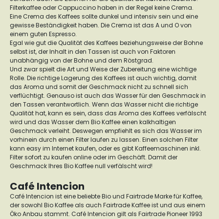
Filterkaffee oder Cappuccino haben in der Regel keine Crema.
Eine Crema des Kaffees sollte dunkel und intensiv sein und eine
gewisse Beständigkeit haben. Die Crema ist das A und O von
einem guten Espresso.
Egal wie gut die Qualität des Kaffees beziehungsweise der Bohne
selbst ist, der Inhalt in den Tassen ist auch von Faktoren
unabhängig von der Bohne und dem Röstgrad.
Und zwar spielt die Art und Weise der Zubereitung eine wichtige
Rolle. Die richtige Lagerung des Kaffees ist auch wichtig, damit
das Aroma und somit der Geschmack nicht zu schnell sich
verflüchtigt. Genauso ist auch das Wasser für den Geschmack in
den Tassen verantwortlich. Wenn das Wasser nicht die richtige
Qualität hat, kann es sein, dass das Aroma des Kaffees verfälscht
wird und das Wasser dem Bio Kaffee einen kalkhaltigen
Geschmack verleiht. Deswegen empfiehlt es sich das Wasser im
vorhinein durch einen Filter laufen zu lassen. Einen solchen Filter
kann easy im Internet kaufen, oder es gibt Kaffeemaschinen inkl.
Filter sofort zu kaufen online oder im Geschäft. Damit der
Geschmack Ihres Bio Kaffee null verfälscht wird!
Café Intencion
Café Intencion ist eine beliebte Bio und Fairtrade Marke für Kaffee,
der sowohl Bio Kaffee als auch Fairtrade Kaffee ist und aus einem
Öko Anbau stammt. Café Intencion gilt als Fairtrade Pioneer 1993