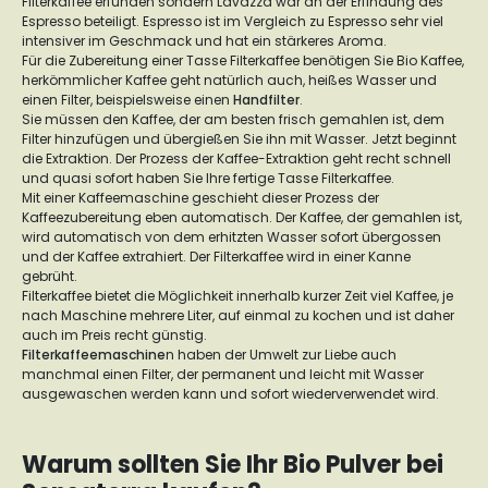
Filterkaffee erfunden sondern Lavazza war an der Erfindung des
Espresso beteiligt. Espresso ist im Vergleich zu Espresso sehr viel
intensiver im Geschmack und hat ein stärkeres Aroma.
Für die Zubereitung einer Tasse Filterkaffee benötigen Sie Bio Kaffee,
herkömmlicher Kaffee geht natürlich auch, heißes Wasser und
einen Filter, beispielsweise einen
Handfilter
.
Sie müssen den Kaffee, der am besten frisch gemahlen ist, dem
Filter hinzufügen und übergießen Sie ihn mit Wasser. Jetzt beginnt
die Extraktion. Der Prozess der Kaffee-Extraktion geht recht schnell
und quasi sofort haben Sie Ihre fertige Tasse Filterkaffee.
Mit einer Kaffeemaschine geschieht dieser Prozess der
Kaffeezubereitung eben automatisch. Der Kaffee, der gemahlen ist,
wird automatisch von dem erhitzten Wasser sofort übergossen
und der Kaffee extrahiert. Der Filterkaffee wird in einer Kanne
gebrüht.
Filterkaffee bietet die Möglichkeit innerhalb kurzer Zeit viel Kaffee, je
nach Maschine mehrere Liter, auf einmal zu kochen und ist daher
auch im Preis recht günstig.
Filterkaffeemaschine
n haben der Umwelt zur Liebe auch
manchmal einen Filter, der permanent und leicht mit Wasser
ausgewaschen werden kann und sofort wiederverwendet wird.
Warum sollten Sie Ihr Bio Pulver bei