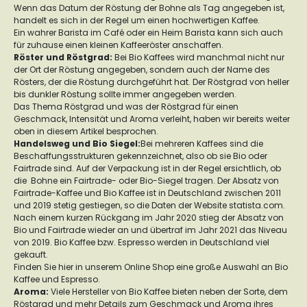
Wenn das Datum der Röstung der Bohne als Tag angegeben ist,
handelt es sich in der Regel um einen hochwertigen Kaffee.
Ein wahrer Barista im Café oder ein Heim Barista kann sich auch
für zuhause einen kleinen Kaffeeröster anschaffen.
Röster und Röstgrad
:
Bei Bio Kaffees wird manchmal nicht nur
der Ort der Röstung angegeben, sondern auch der Name des
Rösters, der die Röstung durchgeführt hat. Der Röstgrad von heller
bis dunkler Röstung sollte immer angegeben werden.
Das Thema Röstgrad und was der Röstgrad für einen
Geschmack, Intensität und Aroma verleiht, haben wir bereits weiter
oben in diesem Artikel besprochen.
Handelsweg und Bio Siegel:
Bei mehreren Kaffees sind die
Beschaffungsstrukturen gekennzeichnet, also ob sie Bio oder
Fairtrade sind. Auf der Verpackung ist in der Regel ersichtlich, ob
die Bohne ein Fairtrade- oder Bio-Siegel tragen. Der Absatz von
Fairtrade-Kaffee und Bio Kaffee ist in Deutschland zwischen 2011
und 2019 stetig gestiegen, so die Daten der Website statista.com.
Nach einem kurzen Rückgang im Jahr 2020 stieg der Absatz von
Bio und Fairtrade wieder an und übertraf im Jahr 2021 das Niveau
von 2019. Bio Kaffee bzw. Espresso werden in Deutschland viel
gekauft.
Finden Sie hier in unserem Online Shop eine große Auswahl an Bio
Kaffee und Espresso.
Aroma
:
Viele Hersteller von Bio Kaffee bieten neben der Sorte, dem
Röstgrad und mehr Details zum Geschmack und Aroma ihres