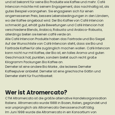
und ist bekannt für seine Bio Produkte wie Kaffee und mehr. Café
Intencion möchte mit seinem Engagement, das nachhaltig ist, als
gutes Beispiel vorangehen. Sie engagieren sich für einen
angemessenen Preis, bessere Lebensbedingungen in den Ländern,
wo der Kaffee angebaut wird. Der Bio Kaffee von Café Intencion
schmeckt gut, erhält gute Bewertungen und Café Intencion hat
verschiedene Blends, Arabica, Robusta und Arabica-Robusta,
allerdings bieten sie keinen caffè verde an.
Alle Café Intencion Produkte haben das Fairtrade und Bio Siegel.
Auf der Wunschliste von Café Intencion steht, dass sie Bio und
Fairtrade Kaffee für alle zugänglich machen wollen. Café Intencion
kann nicht nur mit Kaffee, der Bio ist, ein tolles Aroma und guten
Geschmack hat, punkten, sondern bietet auch recht große
Kilogramm Packungen Bio Kaffee an.
Demeter ist eine andere Bio Marke , die leckeres Demeter
Kaffeepulver anbietet. Demeter ist eine griechische Göttin und
Demeter steht für Fruchtbarkeit.
Wer ist Atromercato?
CTM Altromercato ist die größte alternative Handelsorganisation
Italiens. Altromercato wurde 1988 in Bozen, Italien, gegründet und
war ursprünglich als Altromercato Genossenschaft tätig.
Im Juni 1998 wurde die Altromercato in ein Konsortium von