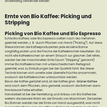
anderweitig verwendet werden.
Ernte von Bio Kaffee: Picking und
Stripping
Picking von Bio Kaffee und Bio Espresso
Echte Bio Kaffees oder Bio Espresso sollten nach öko Verfahren
geerntet werden, z. B. durch Pflücken von Hand ("Picking"). Auf diese
Weise können die Kaffeeproduzenten jede einzelne Bohne
sorgfältig prüfen und die Frische der Kaffeekirschen beurteilen. Da
nicht alle Kaffeekirschen an einem Strauch zur gleichen Zeit reifen,
werden bei der maschinellen Ernte (auch "Stripping" genannt)
immer Bio Kaffeekirschen mit unterschiedlichem Reifegrad
geerntet, was zu Einbußungen bei der Qualität führt. Bei dieser
Technik können sich unreife oder überreife Früchte ansammeln,
wodurch die Kaffeekirschen unbrauchbar werden.
Bevor der Kaffee geröstet wird, ist der Kaffee grün.
Grüner Kaffee
wird nach dem Pflücken, also geröstet, wodurch die Bohnen dann
Ihre braune Farbe erhalten.
Handarbeit ist bei der Herstellung und Anbau von Bio Kaffee bei
weitem die bessere Wahl als der Einsatz von Maschinen. Die besten
Bio Bohnen werden bei der Ernte von Hand ausgewählt, was nicht