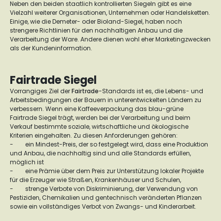
Neben den beiden staatlich kontrollierten Siegeln gibt es eine
Vielzahl weiterer Organisationen, Unternehmen oder Handelsketten.
Einige, wie die Demeter- oder Bioland-Siegel, haben noch
strengere Richtlinien für den nachhaltigen Anbau und die
Verarbeitung der Ware. Andere dienen wohl eher Marketingzwecken
als der Kundeninformation.
Fairtrade Siegel
Vorrangiges Ziel der
Fairtrade
-Standards ist es, die Lebens- und
Arbeitsbedingungen der Bauern in unterentwickelten Ländern zu
verbessern. Wenn eine Kaffeeverpackung das blau-grüne
Fairtrade Siegel trägt, werden bei der Verarbeitung und beim
Verkauf bestimmte soziale, wirtschaftliche und ökologische
Kriterien eingehalten. Zu diesen Anforderungen gehören:
-
ein Mindest-Preis, der so festgelegt wird, dass eine Produktion
und Anbau, die nachhaltig sind und alle Standards erfüllen,
möglich ist
-
eine Prämie über dem Preis zur Unterstützung lokaler Projekte
für die Erzeuger wie Straßen, Krankenhäuser und Schulen,
-
strenge Verbote von Diskriminierung, der Verwendung von
Pestiziden, Chemikalien und gentechnisch veränderten Pflanzen
sowie ein vollständiges Verbot von Zwangs- und Kinderarbeit.