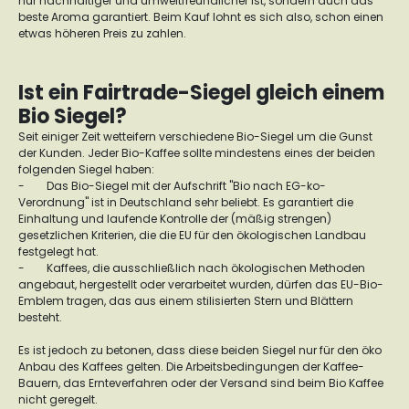
nur nachhaltiger und umweltfreundlicher ist, sondern auch das
beste Aroma garantiert. Beim Kauf lohnt es sich also, schon einen
etwas höheren Preis zu zahlen.
Ist ein Fairtrade-Siegel gleich einem
Bio Siegel?
Seit einiger Zeit wetteifern verschiedene Bio-Siegel um die Gunst
der Kunden. Jeder Bio-Kaffee sollte mindestens eines der beiden
folgenden Siegel haben:
-
Das Bio-Siegel mit der Aufschrift "Bio nach EG-ko-
Verordnung" ist in Deutschland sehr beliebt. Es garantiert die
Einhaltung und laufende Kontrolle der (mäßig strengen)
gesetzlichen Kriterien, die die EU für den ökologischen Landbau
festgelegt hat.
-
Kaffees, die ausschließlich nach ökologischen Methoden
angebaut, hergestellt oder verarbeitet wurden, dürfen das EU-Bio-
Emblem tragen, das aus einem stilisierten Stern und Blättern
besteht.
Es ist jedoch zu betonen, dass diese beiden Siegel nur für den öko
Anbau des Kaffees gelten. Die Arbeitsbedingungen der Kaffee-
Bauern, das Ernteverfahren oder der Versand sind beim Bio Kaffee
nicht geregelt.