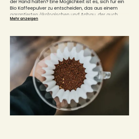
der Hand halten?
Eine Möglichkeit ist es, sich für ein
Bio Kaffeepulver zu entscheiden, das aus einem
garantierten ökologischen und Anbau, der auch
Mehr anzeigen
nachhaltig ist, stammt.
Der Prozess und die
Verarbeitung von Bio Kaffee ist recht kompliziert und
erfordert deutlich mehr Handarbeit als
herkömmlicher Kaffee.
Doch dies macht sich auch
im Geschmack bemerkbar, denn Bio Kaffee
schmeckt nicht nur gut. Beim Genuss Ihres Bio
Kaffees tun sie auch gleichzeitig der Umwelt etwas
Gutes.
Entdecken und kaufen Sie hier in unserem Online
Shop ein großes Sortiment an Bio Kaffeepulver.