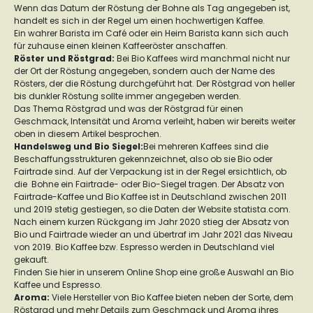
Wenn das Datum der Röstung der Bohne als Tag angegeben ist,
handelt es sich in der Regel um einen hochwertigen Kaffee.
Ein wahrer Barista im Café oder ein Heim Barista kann sich auch
für zuhause einen kleinen Kaffeeröster anschaffen.
Röster und Röstgrad
:
Bei Bio Kaffees wird manchmal nicht nur
der Ort der Röstung angegeben, sondern auch der Name des
Rösters, der die Röstung durchgeführt hat. Der Röstgrad von heller
bis dunkler Röstung sollte immer angegeben werden.
Das Thema Röstgrad und was der Röstgrad für einen
Geschmack, Intensität und Aroma verleiht, haben wir bereits weiter
oben in diesem Artikel besprochen.
Handelsweg und Bio Siegel:
Bei mehreren Kaffees sind die
Beschaffungsstrukturen gekennzeichnet, also ob sie Bio oder
Fairtrade sind. Auf der Verpackung ist in der Regel ersichtlich, ob
die Bohne ein Fairtrade- oder Bio-Siegel tragen. Der Absatz von
Fairtrade-Kaffee und Bio Kaffee ist in Deutschland zwischen 2011
und 2019 stetig gestiegen, so die Daten der Website statista.com.
Nach einem kurzen Rückgang im Jahr 2020 stieg der Absatz von
Bio und Fairtrade wieder an und übertraf im Jahr 2021 das Niveau
von 2019. Bio Kaffee bzw. Espresso werden in Deutschland viel
gekauft.
Finden Sie hier in unserem Online Shop eine große Auswahl an Bio
Kaffee und Espresso.
Aroma
:
Viele Hersteller von Bio Kaffee bieten neben der Sorte, dem
Röstgrad und mehr Details zum Geschmack und Aroma ihres