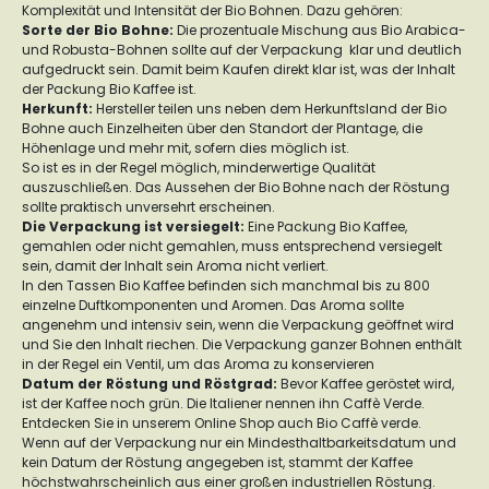
Komplexität und Intensität der Bio Bohnen. Dazu gehören:
Sorte der Bio Bohne
:
Die prozentuale Mischung aus Bio Arabica-
und Robusta-Bohnen sollte auf der Verpackung klar und deutlich
aufgedruckt sein. Damit beim Kaufen direkt klar ist, was der Inhalt
der Packung Bio Kaffee ist.
Herkunft
:
Hersteller teilen uns neben dem Herkunftsland der Bio
Bohne auch Einzelheiten über den Standort der Plantage, die
Höhenlage und mehr mit, sofern dies möglich ist.
So ist es in der Regel möglich, minderwertige Qualität
auszuschließen. Das Aussehen der Bio Bohne nach der Röstung
sollte praktisch unversehrt erscheinen.
Die Verpackung ist versiegelt:
Eine Packung Bio Kaffee,
gemahlen oder nicht gemahlen, muss entsprechend versiegelt
sein, damit der Inhalt sein Aroma nicht verliert.
In den Tassen Bio Kaffee befinden sich manchmal bis zu 800
einzelne Duftkomponenten und Aromen. Das Aroma sollte
angenehm und intensiv sein, wenn die Verpackung geöffnet wird
und Sie den Inhalt riechen. Die Verpackung ganzer Bohnen enthält
in der Regel ein Ventil, um das Aroma zu konservieren
Datum der Röstung und Röstgrad
:
Bevor Kaffee geröstet wird,
ist der Kaffee noch grün. Die Italiener nennen ihn Caffè Verde.
Entdecken Sie in unserem Online Shop auch Bio Caffè verde.
Wenn auf der Verpackung nur ein Mindesthaltbarkeitsdatum und
kein Datum der Röstung angegeben ist, stammt der Kaffee
höchstwahrscheinlich aus einer großen industriellen Röstung.