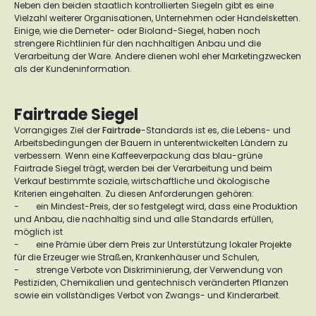
Neben den beiden staatlich kontrollierten Siegeln gibt es eine
Vielzahl weiterer Organisationen, Unternehmen oder Handelsketten.
Einige, wie die Demeter- oder Bioland-Siegel, haben noch
strengere Richtlinien für den nachhaltigen Anbau und die
Verarbeitung der Ware. Andere dienen wohl eher Marketingzwecken
als der Kundeninformation.
Fairtrade Siegel
Vorrangiges Ziel der
Fairtrade
-Standards ist es, die Lebens- und
Arbeitsbedingungen der Bauern in unterentwickelten Ländern zu
verbessern. Wenn eine Kaffeeverpackung das blau-grüne
Fairtrade Siegel trägt, werden bei der Verarbeitung und beim
Verkauf bestimmte soziale, wirtschaftliche und ökologische
Kriterien eingehalten. Zu diesen Anforderungen gehören:
-
ein Mindest-Preis, der so festgelegt wird, dass eine Produktion
und Anbau, die nachhaltig sind und alle Standards erfüllen,
möglich ist
-
eine Prämie über dem Preis zur Unterstützung lokaler Projekte
für die Erzeuger wie Straßen, Krankenhäuser und Schulen,
-
strenge Verbote von Diskriminierung, der Verwendung von
Pestiziden, Chemikalien und gentechnisch veränderten Pflanzen
sowie ein vollständiges Verbot von Zwangs- und Kinderarbeit.