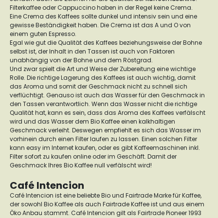
Filterkaffee oder Cappuccino haben in der Regel keine Crema.
Eine Crema des Kaffees sollte dunkel und intensiv sein und eine
gewisse Beständigkeit haben. Die Crema ist das A und O von
einem guten Espresso.
Egal wie gut die Qualität des Kaffees beziehungsweise der Bohne
selbst ist, der Inhalt in den Tassen ist auch von Faktoren
unabhängig von der Bohne und dem Röstgrad.
Und zwar spielt die Art und Weise der Zubereitung eine wichtige
Rolle. Die richtige Lagerung des Kaffees ist auch wichtig, damit
das Aroma und somit der Geschmack nicht zu schnell sich
verflüchtigt. Genauso ist auch das Wasser für den Geschmack in
den Tassen verantwortlich. Wenn das Wasser nicht die richtige
Qualität hat, kann es sein, dass das Aroma des Kaffees verfälscht
wird und das Wasser dem Bio Kaffee einen kalkhaltigen
Geschmack verleiht. Deswegen empfiehlt es sich das Wasser im
vorhinein durch einen Filter laufen zu lassen. Einen solchen Filter
kann easy im Internet kaufen, oder es gibt Kaffeemaschinen inkl.
Filter sofort zu kaufen online oder im Geschäft. Damit der
Geschmack Ihres Bio Kaffee null verfälscht wird!
Café Intencion
Café Intencion ist eine beliebte Bio und Fairtrade Marke für Kaffee,
der sowohl Bio Kaffee als auch Fairtrade Kaffee ist und aus einem
Öko Anbau stammt. Café Intencion gilt als Fairtrade Pioneer 1993