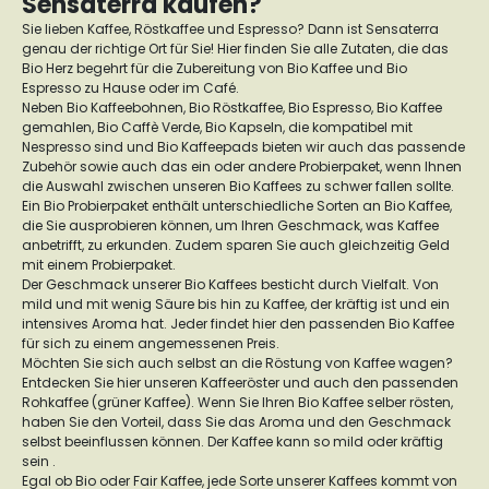
Sensaterra kaufen?
Sie lieben Kaffee, Röstkaffee und Espresso? Dann ist Sensaterra
genau der richtige Ort für Sie! Hier finden Sie alle Zutaten, die das
Bio Herz begehrt für die Zubereitung von Bio Kaffee und Bio
Espresso zu Hause oder im Café.
Neben Bio Kaffeebohnen, Bio Röstkaffee, Bio Espresso, Bio Kaffee
gemahlen, Bio Caffè Verde, Bio Kapseln, die kompatibel mit
Nespresso sind und Bio Kaffeepads bieten wir auch das passende
Zubehör sowie auch das ein oder andere Probierpaket, wenn Ihnen
die Auswahl zwischen unseren Bio Kaffees zu schwer fallen sollte.
Ein Bio Probierpaket enthält unterschiedliche Sorten an Bio Kaffee,
die Sie ausprobieren können, um Ihren Geschmack, was Kaffee
anbetrifft, zu erkunden. Zudem sparen Sie auch gleichzeitig Geld
mit einem Probierpaket.
Der Geschmack unserer Bio Kaffees besticht durch Vielfalt. Von
mild und mit wenig Säure bis hin zu Kaffee, der kräftig ist und ein
intensives Aroma hat. Jeder findet hier den passenden Bio Kaffee
für sich zu einem angemessenen Preis.
Möchten Sie sich auch selbst an die Röstung von Kaffee wagen?
Entdecken Sie hier unseren Kaffeeröster und auch den passenden
Rohkaffee (grüner Kaffee). Wenn Sie Ihren Bio Kaffee selber rösten,
haben Sie den Vorteil, dass Sie das Aroma und den Geschmack
selbst beeinflussen können. Der Kaffee kann so mild oder kräftig
sein .
Egal ob Bio oder Fair Kaffee, jede Sorte unserer Kaffees kommt von