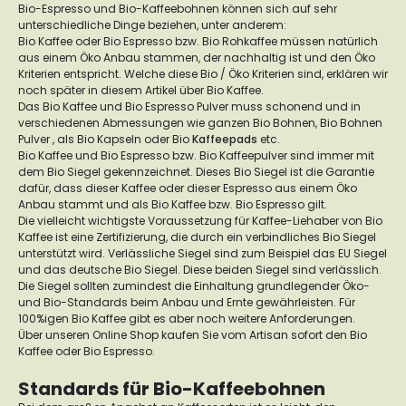
Bio-Espresso und Bio-Kaffeebohnen können sich auf sehr
unterschiedliche Dinge beziehen, unter anderem:
Bio Kaffee oder Bio Espresso bzw. Bio Rohkaffee müssen natürlich
aus einem Öko Anbau stammen, der nachhaltig ist und den Öko
Kriterien entspricht. Welche diese Bio / Öko Kriterien sind, erklären wir
noch später in diesem Artikel über Bio Kaffee.
Das Bio Kaffee und Bio Espresso Pulver muss schonend und in
verschiedenen Abmessungen wie ganzen Bio Bohnen, Bio Bohnen
Pulver , als Bio Kapseln oder Bio
Kaffeepads
etc.
Bio Kaffee und Bio Espresso bzw. Bio Kaffeepulver sind immer mit
dem Bio Siegel gekennzeichnet. Dieses Bio Siegel ist die Garantie
dafür, dass dieser Kaffee oder dieser Espresso aus einem Öko
Anbau stammt und als Bio Kaffee bzw. Bio Espresso gilt.
Die vielleicht wichtigste Voraussetzung für Kaffee-Liehaber von Bio
Kaffee ist eine Zertifizierung, die durch ein verbindliches Bio Siegel
unterstützt wird. Verlässliche Siegel sind zum Beispiel das EU Siegel
und das deutsche Bio Siegel. Diese beiden Siegel sind verlässlich.
Die Siegel sollten zumindest die Einhaltung grundlegender Öko-
und Bio-Standards beim Anbau und Ernte gewährleisten. Für
100%igen Bio Kaffee gibt es aber noch weitere Anforderungen.
Über unseren Online Shop kaufen Sie vom Artisan sofort den Bio
Kaffee oder Bio Espresso.
Standards für Bio-Kaffeebohnen