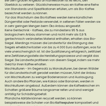
Bei dem großen Angebot an Kaffeesorten ist es leicht, den
Überblick zu verlieren. Glücklicherweise muss ein Kaffee eine Reihe
von Standards und Spezifikationen erfüllen, um als Bio-Kaffee
bezeichnet werden zu können.
Für das Wachstum des Bio Kaffees werden keine künstlichen
Düngemittel oder Pestizide verwendet; in seltenen Fällen werden sie
in sehr geringen Mengen beim Öko Anbau eingesetzt.
Keine Gentechnik - Kaffees, die zu mindestens 95 % aus
biologischem Anbau stammen und nicht mehr als 0,9 %
gentechnisch verändertes Material enthalten, erhalten das Bio-
Siegel. Allerdings müssen die Landwirte für die Erlangung des
Siegels erhebliche Kosten von bis zu 4.000 Euro aufbringen, was für
viele unerschwinglich ist. Ist die Qualifizierung erfolgreich, zertifiziert
eine Zertifizierungsstelle die Herstellungsprozesse und vergibt das
Siegel. Die Landwirte profitieren von diesem Siegel, indem sie mehr
Geld für ihren Kaffee erhalten.
Mischkulturen - Im Gegensatz zu Monokulturen, bei denen Wälder
für die Landwirtschaft gerodet werden müssen, führt der Anbau
von Mischkulturen zu weniger Bodenerosion und Auslaugung.
Auch andere Bio Pflanzen, wie Kakao oder Bananen, werden in
Mischkulturen angebaut. Außerdem können die Kaffeekirschen im
Schatten größerer Bäume langsamer reifen und sind weniger
anfällig für Schädlingsbefall.
Pflanzliche Abfälle können recycelt werden; so können
beispielsweise die Schalen von Bio
Kaffeepulver
kompostiert und