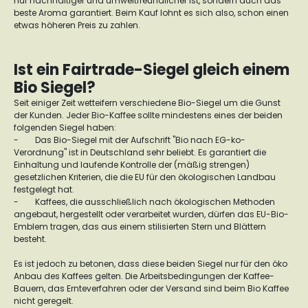
nur nachhaltiger und umweltfreundlicher ist, sondern auch das
beste Aroma garantiert. Beim Kauf lohnt es sich also, schon einen
etwas höheren Preis zu zahlen.
Ist ein Fairtrade-Siegel gleich einem
Bio Siegel?
Seit einiger Zeit wetteifern verschiedene Bio-Siegel um die Gunst
der Kunden. Jeder Bio-Kaffee sollte mindestens eines der beiden
folgenden Siegel haben:
-
Das Bio-Siegel mit der Aufschrift "Bio nach EG-ko-
Verordnung" ist in Deutschland sehr beliebt. Es garantiert die
Einhaltung und laufende Kontrolle der (mäßig strengen)
gesetzlichen Kriterien, die die EU für den ökologischen Landbau
festgelegt hat.
-
Kaffees, die ausschließlich nach ökologischen Methoden
angebaut, hergestellt oder verarbeitet wurden, dürfen das EU-Bio-
Emblem tragen, das aus einem stilisierten Stern und Blättern
besteht.
Es ist jedoch zu betonen, dass diese beiden Siegel nur für den öko
Anbau des Kaffees gelten. Die Arbeitsbedingungen der Kaffee-
Bauern, das Ernteverfahren oder der Versand sind beim Bio Kaffee
nicht geregelt.