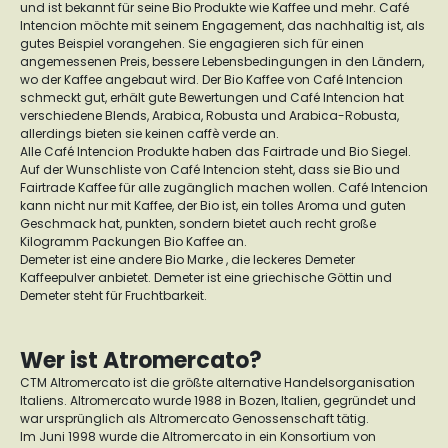
und ist bekannt für seine Bio Produkte wie Kaffee und mehr. Café
Intencion möchte mit seinem Engagement, das nachhaltig ist, als
gutes Beispiel vorangehen. Sie engagieren sich für einen
angemessenen Preis, bessere Lebensbedingungen in den Ländern,
wo der Kaffee angebaut wird. Der Bio Kaffee von Café Intencion
schmeckt gut, erhält gute Bewertungen und Café Intencion hat
verschiedene Blends, Arabica, Robusta und Arabica-Robusta,
allerdings bieten sie keinen caffè verde an.
Alle Café Intencion Produkte haben das Fairtrade und Bio Siegel.
Auf der Wunschliste von Café Intencion steht, dass sie Bio und
Fairtrade Kaffee für alle zugänglich machen wollen. Café Intencion
kann nicht nur mit Kaffee, der Bio ist, ein tolles Aroma und guten
Geschmack hat, punkten, sondern bietet auch recht große
Kilogramm Packungen Bio Kaffee an.
Demeter ist eine andere Bio Marke , die leckeres Demeter
Kaffeepulver anbietet. Demeter ist eine griechische Göttin und
Demeter steht für Fruchtbarkeit.
Wer ist Atromercato?
CTM Altromercato ist die größte alternative Handelsorganisation
Italiens. Altromercato wurde 1988 in Bozen, Italien, gegründet und
war ursprünglich als Altromercato Genossenschaft tätig.
Im Juni 1998 wurde die Altromercato in ein Konsortium von