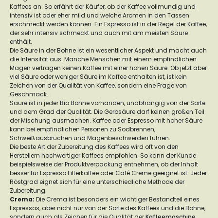
Kaffees an. So erfährt der Käufer, ob der Kaffee vollmundig und
intensiv ist oder eher mild und welche Aromen in den Tassen
erschmeckt werden können. Ein Espresso ist in der Regel der Kaffee,
der sehr intensiv schmeckt und auch mit am meisten Säure
enthält.
Die Säure in der Bohne ist ein wesentlicher Aspekt und macht auch
die Intensität aus. Manche Menschen mit einem empfindlichen
Magen vertragen keinen Kaffee mit einer hohen Säure. Ob jetzt aber
viel Säure oder weniger Säure im Kaffee enthalten ist, ist kein
Zeichen von der Qualität von Kaffee, sondern eine Frage von
Geschmack.
Säure ist in jeder Bio Bohne vorhanden, unabhängig von der Sorte
und dem Grad der Qualität. Die Gerbsäure darf keinen großen Teil
der Mischung ausmachen. Kaffee oder Espresso mit hoher Säure
kann bei empfindlichen Personen zu Sodbrennen,
Schweißausbrüchen und Magenbeschwerden führen.
Die beste Art der Zubereitung des Kaffees wird oft von den
Herstellern hochwertiger Kaffees empfohlen. So kann der Kunde
beispielsweise der Produktverpackung entnehmen, ob der Inhalt
besser für Espresso Filterkaffee oder Café Creme geeignet ist. Jeder
Röstgrad eignet sich für eine unterschiedliche Methode der
Zubereitung.
Crema
:
Die Crema ist besonders ein wichtiger Bestandteil eines
Espressos, aber nicht nur von der Sorte des Kaffees und die Bohne,
sondern auch als Zeichen für die Qualität der
Kaffeemaschine
.