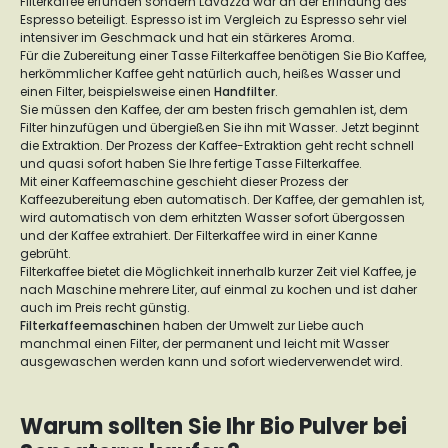
Filterkaffee erfunden sondern Lavazza war an der Erfindung des
Espresso beteiligt. Espresso ist im Vergleich zu Espresso sehr viel
intensiver im Geschmack und hat ein stärkeres Aroma.
Für die Zubereitung einer Tasse Filterkaffee benötigen Sie Bio Kaffee,
herkömmlicher Kaffee geht natürlich auch, heißes Wasser und
einen Filter, beispielsweise einen
Handfilter
.
Sie müssen den Kaffee, der am besten frisch gemahlen ist, dem
Filter hinzufügen und übergießen Sie ihn mit Wasser. Jetzt beginnt
die Extraktion. Der Prozess der Kaffee-Extraktion geht recht schnell
und quasi sofort haben Sie Ihre fertige Tasse Filterkaffee.
Mit einer Kaffeemaschine geschieht dieser Prozess der
Kaffeezubereitung eben automatisch. Der Kaffee, der gemahlen ist,
wird automatisch von dem erhitzten Wasser sofort übergossen
und der Kaffee extrahiert. Der Filterkaffee wird in einer Kanne
gebrüht.
Filterkaffee bietet die Möglichkeit innerhalb kurzer Zeit viel Kaffee, je
nach Maschine mehrere Liter, auf einmal zu kochen und ist daher
auch im Preis recht günstig.
Filterkaffeemaschine
n haben der Umwelt zur Liebe auch
manchmal einen Filter, der permanent und leicht mit Wasser
ausgewaschen werden kann und sofort wiederverwendet wird.
Warum sollten Sie Ihr Bio Pulver bei