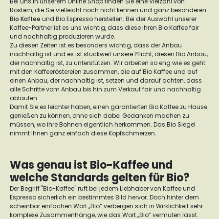
Bei uns in unserem Online Shop finden Sie eine Vielzahl von
Röstern, die Sie vielleicht noch nicht kennen und ganz besonderen
Bio Kaffee
und Bio Espresso herstellen. Bei der Auswahl unserer
Kaffee-Partner ist es uns wichtig, dass diese ihren Bio Kaffee fair
und nachhaltig produzieren wurde.
Zu diesen Zeiten ist es besonders wichtig, dass der Anbau
nachhaltig ist und es ist stückweit unsere Pflicht, diesen Bio Anbau,
der nachhaltig ist, zu unterstützen. Wir arbeiten so eng wie es geht
mit den Kaffeeröstereien zusammen, die auf Bio Kaffee und auf
einen Anbau, der nachhaltig ist, setzen und darauf achten, dass
alle Schritte vom Anbau bis hin zum Verkauf fair und nachhaltig
ablaufen.
Damit Sie es leichter haben, einen garantierten Bio Kaffee zu Hause
genießen zu können, ohne sich dabei Gedanken machen zu
müssen, wo ihre Bohnen eigentlich herkommen. Das Bio Siegel
nimmt Ihnen ganz einfach diese Kopfschmerzen.
Was genau ist Bio-Kaffee und
welche Standards gelten für Bio?
Der Begriff "Bio-Kaffee" ruft bei jedem Liebhaber von Kaffee und
Espresso sicherlich ein bestimmtes Bild hervor. Doch hinter dem
scheinbar einfachen Wort „Bio“ verbergen sich in Wirklichkeit sehr
komplexe Zusammenhänge, wie das Wort „Bio“ vermuten lässt.