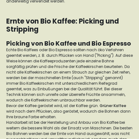
anderweitig verwendet werden.
Ernte von Bio Kaffee: Picking und
Stripping
Picking von Bio Kaffee und Bio Espresso
Echte Bio Kaffees oder Bio Espresso sollten nach öko Verfahren
geerntet werden, z. B. durch Pflücken von Hand ("Picking"). Auf diese
Weise können die Kaffeeproduzenten jede einzelne Bohne
sorgfältig prüfen und die Frische der Kaffeekirschen beurteilen. Da
nicht alle Kaffeekirschen an einem Strauch zur gleichen Zeit reifen,
werden bei der maschinellen Ernte (auch "Stripping" genannt)
immer Bio Kaffeekirschen mit unterschiedlichem Reifegrad
geerntet, was zu Einbußungen bei der Qualität führt. Bei dieser
Technik können sich unreife oder überreife Früchte ansammeln,
wodurch die Kaffeekirschen unbrauchbar werden.
Bevor der Kaffee geröstet wird, ist der Kaffee grün.
Grüner Kaffee
wird nach dem Pflücken, also geröstet, wodurch die Bohnen dann
Ihre braune Farbe erhalten.
Handarbeit ist bei der Herstellung und Anbau von Bio Kaffee bei
weitem die bessere Wahl als der Einsatz von Maschinen. Die besten
Bio Bohnen werden bei der Ernte von Hand ausgewählt, was nicht