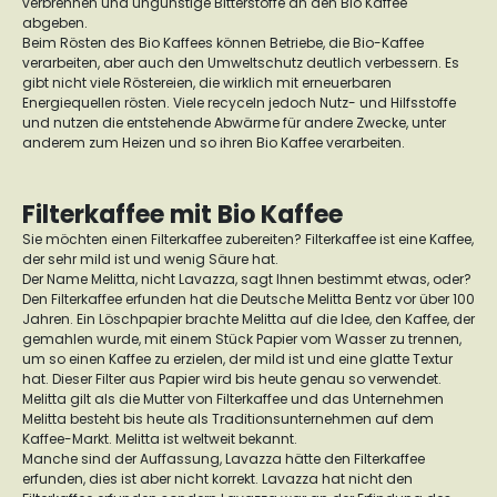
verbrennen und ungünstige Bitterstoffe an den Bio Kaffee
abgeben.
Beim Rösten des Bio Kaffees können Betriebe, die Bio-Kaffee
verarbeiten, aber auch den Umweltschutz deutlich verbessern. Es
gibt nicht viele Röstereien, die wirklich mit erneuerbaren
Energiequellen rösten. Viele recyceln jedoch Nutz- und Hilfsstoffe
und nutzen die entstehende Abwärme für andere Zwecke, unter
anderem zum Heizen und so ihren Bio Kaffee verarbeiten.
Filterkaffee mit Bio Kaffee
Sie möchten einen Filterkaffee zubereiten? Filterkaffee ist eine Kaffee,
der sehr mild ist und wenig Säure hat.
Der Name Melitta, nicht Lavazza, sagt Ihnen bestimmt etwas, oder?
Den Filterkaffee erfunden hat die Deutsche Melitta Bentz vor über 100
Jahren. Ein Löschpapier brachte Melitta auf die Idee, den Kaffee, der
gemahlen wurde, mit einem Stück Papier vom Wasser zu trennen,
um so einen Kaffee zu erzielen, der mild ist und eine glatte Textur
hat. Dieser Filter aus Papier wird bis heute genau so verwendet.
Melitta gilt als die Mutter von Filterkaffee und das Unternehmen
Melitta besteht bis heute als Traditionsunternehmen auf dem
Kaffee-Markt. Melitta ist weltweit bekannt.
Manche sind der Auffassung, Lavazza hätte den Filterkaffee
erfunden, dies ist aber nicht korrekt. Lavazza hat nicht den