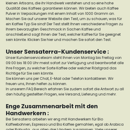
kleinen Artisans, die ihr Handwerk verstehen und so eine hohe
Qualität des Kaffees garantieren können. Wir bieten auch Kaffee
Pulver in Verpackungen mit einem Inhalt von 1000 Gramm an.
Machen Sie auf unserer Website den Test, um zu schauen, was für
ein Kaffee Typ Sie sind! Der Test stellt Ihnen verschiedene Fragen zu
Ihrem bevorzugten Geschmack in Sachen Kaffee und
anschließend sagt Ihnen der Test, welcher Kaffee für Sie geeignet
sein könnte. Klicken Sie
hier
und machen Sie sofort den Test.
Unser Sensaterra-Kundenservice :
Unser Kundenserviceteam steht Ihnen von Montag bis Freitag von
09:00 bis 18:00 Uhr meist sofort zur Verfügung und beantwortet alle
Ihre Fragen, zu welcher Sorte Kaffee oder welcher Röstgrad das
Richtige für Sie sein könnte.
Sie können uns per Chat, E-Mail oder Telefon kontaktieren. Wir
freuen uns, Ihnen helfen zu können.
In unserem FAQ Bereich erfahren Sie zudem sofort die Antwort zu all
den häufig gestellten Fragen, wie Versand, Lieferung und mehr.
Enge Zusammenarbeit mit den
Handwerkern :
Bei Sensaterra arbeiten wir eng mit Handwerkern für Bio
Kaffeebohnen, Espresso und Bio Kaffee gemahlen, egal ob Arabica
oder Robusta, aus allen drei Ländern zusammen. Viele unserer