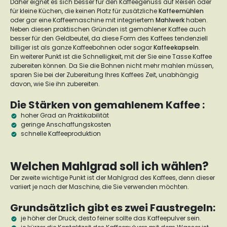
Daher eignet es sich besser für den Kaffeegenuss auf Reisen oder
für kleine Küchen, die keinen Platz für zusätzliche
Kaffeemühlen
oder gar eine Kaffeemaschine mit integriertem
Mahlwerk
haben.
Neben diesen praktischen Gründen ist gemahlener Kaffee auch
besser für den Geldbeutel, da diese Form des Kaffees tendenziell
billiger ist als ganze Kaffeebohnen oder sogar
Kaffeekapseln
.
Ein weiterer Punkt ist die Schnelligkeit, mit der Sie eine Tasse Kaffee
zubereiten können. Da Sie die Bohnen nicht mehr mahlen müssen,
sparen Sie bei der Zubereitung Ihres Kaffees Zeit, unabhängig
davon, wie Sie ihn zubereiten.
Die Stärken von gemahlenem Kaffee :
hoher Grad an Praktikabilität
geringe Anschaffungskosten
schnelle Kaffeeproduktion
Welchen Mahlgrad soll ich wählen?
Der zweite wichtige Punkt ist der Mahlgrad des Kaffees, denn dieser
variiert je nach der Maschine, die Sie verwenden möchten.
Grundsätzlich gibt es zwei Faustregeln:
je höher der Druck, desto feiner sollte das Kaffeepulver sein.