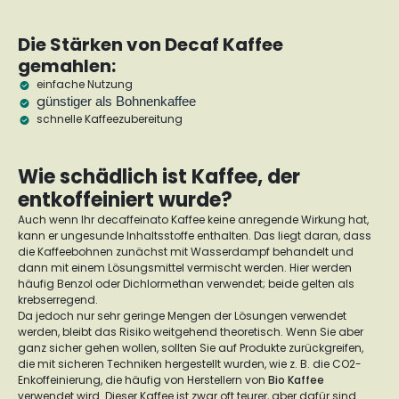
Die Stärken von Decaf Kaffee
gemahlen:
einfache Nutzung
g
ünstiger als Bohnenkaffee
schnelle Kaffeezubereitung
Wie schädlich ist Kaffee, der
entkoffeiniert wurde?
Auch wenn Ihr decaffeinato Kaffee keine anregende Wirkung hat,
kann er ungesunde Inhaltsstoffe enthalten. Das liegt daran, dass
die Kaffeebohnen zunächst mit Wasserdampf behandelt und
dann mit einem Lösungsmittel vermischt werden. Hier werden
häufig Benzol oder Dichlormethan verwendet; beide gelten als
krebserregend.
Da jedoch nur sehr geringe Mengen der Lösungen verwendet
werden, bleibt das Risiko weitgehend theoretisch. Wenn Sie aber
ganz sicher gehen wollen, sollten Sie auf Produkte zurückgreifen,
die mit sicheren Techniken hergestellt wurden, wie z. B. die CO2-
Enkoffeinierung, die häufig von Herstellern von
Bio Kaffee
verwendet wird. Dieser Kaffee ist zwar oft teurer, aber dafür sind