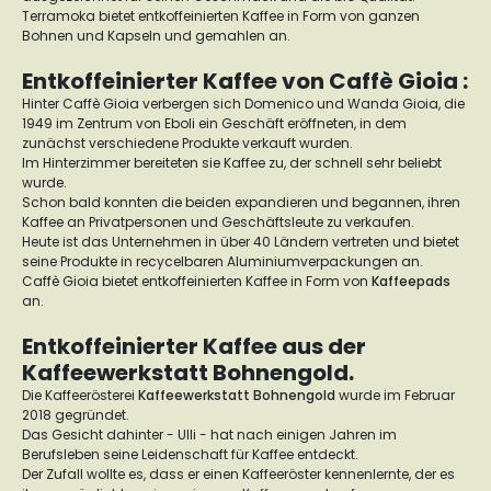
Terramoka bietet entkoffeinierten Kaffee in Form von ganzen
Bohnen und Kapseln und gemahlen an.
Entkoffeinierter Kaffee von Caffè Gioia :
Hinter Caffè Gioia verbergen sich Domenico und Wanda Gioia, die
1949 im Zentrum von Eboli ein Geschäft eröffneten, in dem
zunächst verschiedene Produkte verkauft wurden.
Im Hinterzimmer bereiteten sie Kaffee zu, der schnell sehr beliebt
wurde.
Schon bald konnten die beiden expandieren und begannen, ihren
Kaffee an Privatpersonen und Geschäftsleute zu verkaufen.
Heute ist das Unternehmen in über 40 Ländern vertreten und bietet
seine Produkte in recycelbaren Aluminiumverpackungen an.
Caffè Gioia bietet entkoffeinierten Kaffee in Form von
Kaffeepads
an.
Entkoffeinierter Kaffee aus der
Kaffeewerkstatt Bohnengold.
Die Kaffeerösterei
Kaffeewerkstatt Bohnengold
wurde im Februar
2018 gegründet.
Das Gesicht dahinter - Ulli - hat nach einigen Jahren im
Berufsleben seine Leidenschaft für Kaffee entdeckt.
Der Zufall wollte es, dass er einen Kaffeeröster kennenlernte, der es