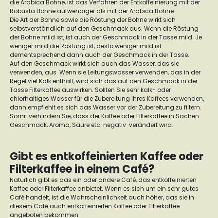
die Arabica Bohne, ist das Verfahren der Entkoffeinierung mit der
Robusta Bohne aufwendiger als mit der Arabica Bohne.
Die Art der Bohne sowie die Röstung der Bohne wirkt sich
selbstverständlich auf den Geschmack aus. Wenn die Röstung
der Bohne mild ist, ist auch der Geschmack in der Tasse mild. Je
weniger mild die Röstung ist, desto weniger mild ist
dementsprechend dann auch der Geschmack in der Tasse.
Auf den Geschmack wirkt sich auch das Wasser, das sie
verwenden, aus. Wenn sie Leitungswasser verwenden, das in der
Regel viel Kalk enthält, wird sich das auf den Geschmack in der
Tasse Filterkaffee auswirken. Sollten Sie sehr kalk- oder
chlorhaltiges Wasser für die Zubereitung Ihres Kaffees verwenden,
dann empfiehlt es sich das Wasser vor der Zubereitung zu filtern.
Somit verhindern Sie, dass der Kaffee oder Filterkaffee in Sachen
Geschmack, Aroma, Säure etc. negativ verändert wird.
Gibt es entkoffeinierten Kaffee oder
Filterkaffee in einem Café?
Natürlich gibt es das ein oder andere Café, das entkoffeinierten
Kaffee oder Filterkaffee anbietet. Wenn es sich um ein sehr gutes
Café handelt, ist die Wahrscheinlichkeit auch höher, das sie in
diesem Café auch entkoffeinierten Kaffee oder Filterkaffee
angeboten bekommen.