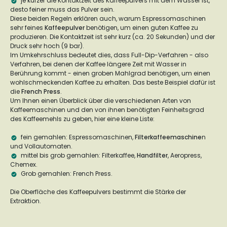
je kürzer die Kontaktzeit des Kaffeepulvers mit dem Wasser ist,
desto feiner muss das Pulver sein.
Diese beiden Regeln erklären auch, warum Espressomaschinen
sehr feines
Kaffeepulver
benötigen, um einen guten Kaffee zu
produzieren. Die Kontaktzeit ist sehr kurz (ca. 20 Sekunden) und der
Druck sehr hoch (9 bar).
Im Umkehrschluss bedeutet dies, dass Full-Dip-Verfahren - also
Verfahren, bei denen der Kaffee längere Zeit mit Wasser in
Berührung kommt - einen groben Mahlgrad benötigen, um einen
wohlschmeckenden Kaffee zu erhalten. Das beste Beispiel dafür ist
die
French Press
.
Um Ihnen einen Überblick über die verschiedenen Arten von
Kaffeemaschinen und den von ihnen benötigten Feinheitsgrad
des Kaffeemehls zu geben, hier eine kleine Liste:
fein gemahlen: Espressomaschinen,
Filterkaffeemaschine
n
und Vollautomaten.
mittel bis grob gemahlen: Filterkaffee,
Handfilter
, Aeropress,
Chemex.
Grob gemahlen: French Press.
Die Oberfläche des Kaffeepulvers bestimmt die Stärke der
Extraktion.