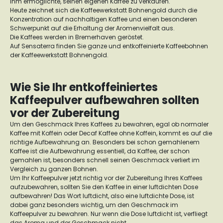
ihm ermöglichte, seinen eigenen Kaffee zu verkaufen.
Heute zeichnet sich die Kaffeewerkstatt Bohnengold durch die
Konzentration auf nachhaltigen Kaffee und einen besonderen
Schwerpunkt auf die Erhaltung der Aromenvielfalt aus.
Die Kaffees werden in Bremerhaven geröstet.
Auf Sensaterra finden Sie ganze und entkoffeinierte Kaffeebohnen
der Kaffeewerkstatt Bohnengold.
Wie Sie Ihr entkoffeiniertes
Kaffeepulver aufbewahren sollten
vor der Zubereitung
Um den Geschmack Ihres Kaffees zu bewahren, egal ob normaler
Kaffee mit Koffein oder Decaf Kaffee ohne Koffein, kommt es auf die
richtige Aufbewahrung an. Besonders bei schon gemahlenem
Kaffee ist die Aufbewahrung essentiell, da Kaffee, der schon
gemahlen ist, besonders schnell seinen Geschmack verliert im
Vergleich zu ganzen Bohnen.
Um Ihr Kaffeepulver jetzt richtig vor der Zubereitung Ihres Kaffees
aufzubewahren, sollten Sie den Kaffee in einer luftdichten Dose
aufbewahren! Das Wort luftdicht, also eine luftdichte Dose, ist
dabei ganz besonders wichtig, um den Geschmack im
Kaffeepulver zu bewahren. Nur wenn die Dose luftdicht ist, verfliegt
das Aroma und der Geschmack nicht.