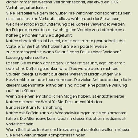
daher immer ein weiterer Verfahrensschritt, wie etwa ein CO2-
Verfahren, erforderlich.
Viele Hersteller weigern sich, über ihre Verfahren transparent zu sein;
es ist besser, eine Verkaufsstelle zu wählen, bei der Sie wissen,
welche Methoden zur Entfernung des Kaffees verwendet werden.
Im Folgenden werden die wichtigsten Vorteile von koffeinfreiem
Kaffee gemahlen für Sie aufgeführt:
Kaffee ohne Koffein ist beliebt, da er bestimmte gesundheitliche
Vorteile für Sie hat. Wir haben für Sie ein paar Hinweise
zusammengestellt, wann Sie auf jeden Fall zu einer "weichen"
Lösung greifen sollten:
Lassen Sie es mich klar sagen: Kaffee ist gesund, egal ob er mit
oder ohne Koffein getrunken wird. Dies wurde durch mehrere
Studien belegt. Er warnt auf diese Weise vor Erkrankungen wie
Herzkrankheiten oder Leberzirrhosen. Die vielen Antioxidantien, die in
diesem Lebensmittel enthalten sind, haben eine positive Wirkung
auf Ihren Körper.
Wenn Sie einen empfindlichen Magen haben, ist entkoffeinierter
Kaffee die bessere Wahl für Sie. Dies unterstützt das
Bundeszentrum für Ernährung.
Kaffee mit Koffein kann zu Wechselwirkungen mit Medikamenten
führen. Die Alternative kann auch in dieser Situation medizinisch
vorteilhaft sein.
Wenn Sie Kaffee trinken und trotzdem gut schlafen wollen, müssen
Sie einen vernünftigen Kompromiss finden.