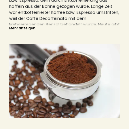
bzw. Espresso, dem durch Entkoffeinierung das
Koffein aus der Bohne gezogen wurde.
Lange Zeit
war entkoffeinierter Kaffee bzw. Espresso umstritten,
weil der Caffè Decaffeinato mit dem
krebserregenden Benzol behandelt wurde.
Heute gibt
Mehr anzeigen
es jedoch mehrere neue Verfahren zur
Entkoffeinierung und Zubereitung von
entkoffeiniertem Kaffee bzw. Espresso und seiner
Bohne mit chemischen oder natürlichen
Lösungsmitteln, ohne jegliche Zusatzstoffe oder mit
Hilfe von CO2.
Die neuen Verfahren haben auch den
Geschmack und das Aroma des entkoffeinierten
Kaffee und Espresso verbessert und machen ihn zu
einer perfekten Alternative zum Kaffee mit Koffein.
Erfahren Sie alles über entkoffeinierten Kaffee und
Espresso, seine Vorteile und Herstellungsmethoden
sowie eine große Auswahl an entkoffeinierten
Spezialitäten von Kaffee und Espresso, die Sie Ihrer
Lieferung hinzufügen können.