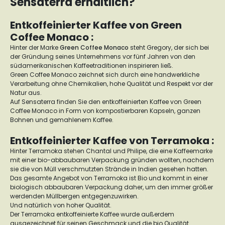
Sensaterra erhältlich?
Entkoffeinierter Kaffee von Green
Coffee Monaco :
Hinter der Marke
Green Coffee Monaco
steht Gregory, der sich bei
der Gründung seines Unternehmens vor fünf Jahren von den
südamerikanischen Kaffeetraditionen inspirieren ließ.
Green Coffee Monaco zeichnet sich durch eine handwerkliche
Verarbeitung ohne Chemikalien, hohe Qualität und Respekt vor der
Natur aus.
Auf Sensaterra finden Sie den entkoffeinierten Kaffee von Green
Coffee Monaco in Form von kompostierbaren Kapseln, ganzen
Bohnen und gemahlenem Kaffee.
Entkoffeinierter Kaffee von Terramoka :
Hinter Terramoka stehen Chantal und Philipe, die eine Kaffeemarke
mit einer bio-abbaubaren Verpackung gründen wollten, nachdem
sie die von Müll verschmutzten Strände in Indien gesehen hatten.
Das gesamte Angebot von Terramoka ist Bio und kommt in einer
biologisch abbaubaren Verpackung daher, um den immer größer
werdenden Müllbergen entgegenzuwirken.
Und natürlich von hoher Qualität.
Der Terramoka entkoffeinierte Kaffee wurde außerdem
ausgezeichnet für seinen Geschmack und die bio Qualität.