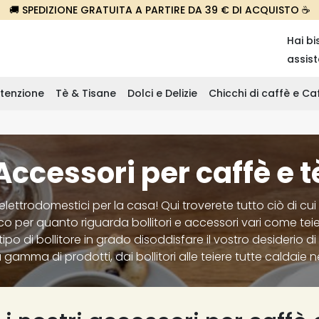
🚚 SPEDIZIONE GRATUITA A PARTIRE DA 39 € DI ACQUISTO ☕
Hai bi
assis
tenzione
Tè & Tisane
Dolci e Delizie
Chicchi di caffè e C
Accessori per caffè e t
 elettrodomestici per la casa! Qui troverete tutto ciò di c
co per quanto riguarda bollitori e accessori vari come teie
 tipo di bollitore in grado disoddisfare il vostro desiderio 
ma di prodotti, dai bollitori alle teiere tutte caldaie ne