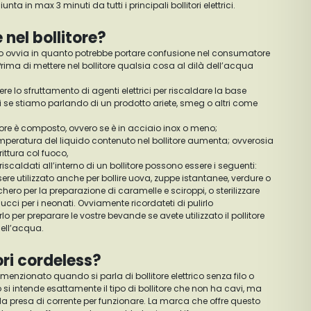
ta in max 3 minuti da tutti i principali bollitori elettrici.
 nel bollitore?
o ovvia in quanto potrebbe portare confusione nel consumatore
 Prima di mettere nel bollitore qualsia cosa al dilà dell’acqua
ere lo sfruttamento di agenti elettrici per riscaldare la base
bollitore è composto, ovvero se è in acciaio inox o meno;
ittura col fuoco,
iscaldati all’interno di un bollitore possono essere i seguenti:
 utilizzato anche per bollire uova, zuppe istantanee, verdure o
hero per la preparazione di caramelle e sciroppi, o sterilizzare
ucci per i neonati. Ovviamente ricordateti di pulirlo
o per preparare le vostre bevande se avete utilizzato il pollitore
dell’acqua.
ori cordeless?
ne menzionato quando si parla di bollitore elettrico senza filo o
si intende esattamente il tipo di bollitore che non ha cavi, ma
a presa di corrente per funzionare. La marca che offre questo