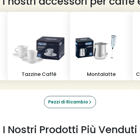
i i nostri accessori per caffè 
Tazzine Caffè
Montalatte
C
Pezzi di Ricambio
I Nostri Prodotti Più Venduti