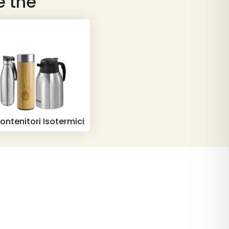
e the
ontenitori Isotermici