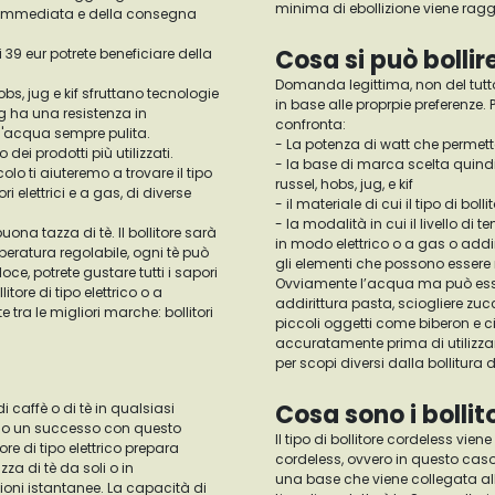
minima di ebollizione viene raggiun
ità immediata e della consegna
Cosa si può bollire
di 39 eur potrete beneficiare della
Domanda legittima, non del tutt
hobs, jug e kif sfruttano tecnologie
in base alle proprpie preferenze.
g ha una resistenza in
confronta:
n'acqua sempre pulita.
- La potenza di watt che permett
dei prodotti più utilizzati.
- la base di marca scelta quindi se stiamo parlando di un prodotto ariete, smeg o altri come
lo ti aiuteremo a trovare il tipo
russel, hobs, jug, e kif
ri elettrici e a gas, di diverse
- il materiale di cui il tipo di 
- la modalità in cui il livello di temperatura del liquido contenuto nel bollitore aumenta; ovverosia
na tazza di tè. Il bollitore sarà
in modo elettrico o a gas o addir
mperatura regolabile, ogni tè può
gli elementi che possono essere r
e, potrete gustare tutti i sapori
Ovviamente l’acqua ma può essere
litore di tipo elettrico o a
addirittura pasta, sciogliere zucc
 tra le migliori marche: bollitori
piccoli oggetti come biberon e ci
accuratamente prima di utilizzarl
per scopi diversi dalla bollitura 
Cosa sono i bollit
di caffè o di tè in qualsiasi
nno un successo con questo
Il tipo di bollitore cordeless vie
ore di tipo elettrico prepara
cordeless, ovvero in questo caso 
za di tè da soli o in
una base che viene collegata all
oni istantanee. La capacità di