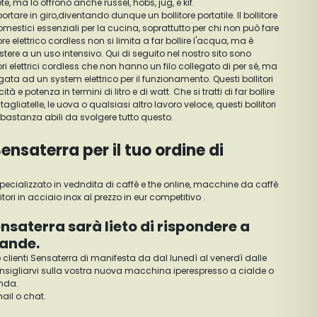
te, ma lo offrono anche russel, hobs, jug, e kif.
tare in giro,diventando dunque un bollitore portatile. Il bollitore
domestici essenziali per la cucina, soprattutto per chi non può fare
e elettrico cordless non si limita a far bollire l'acqua, ma è
stere a un uso intensivo. Qui di seguito nel nostro sito sono
tori elettrici cordless che non hanno un filo collegato di per sé, ma
ta ad un system elettrico per il funzionamento. Questi bollitori
e potenza in termini di litro e di watt. Che si tratti di far bollire
le tagliatelle, le uova o qualsiasi altro lavoro veloce, questi bollitori
bbastanza abili da svolgere tutto questo.
ensaterra per il tuo ordine di
pecializzato in vedndita di caffè e the online, macchine da caffè
 i bollitori in acciaio inox al prezzo in eur competitivo .
Sensaterra sarà lieto di rispondere a
mande.
io clienti Sensaterra di manifesta da dal lunedì al venerdì dalle
 consigliarvi sulla vostra nuova macchina iperespresso a cialde o
nda.
mail o chat.