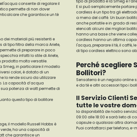
tipo di prodotto è la Smeg e l’arie
 dell'acqua consente di regolare il
E si può semplicemente portare por
tico permette di non dover
cordless è un tipo tra gli elettro
anticalcare che garantisce un tè
a meno del caffè. Un buon bollitor
anche portatile e in grado di resi
elencati alcuni dei migliori bolli
hanno una base che viene collega
no dei materiali più resistenti e
cordless hanno un ottima capacità 
ss di tipo filtra della marca Ariete,
l'acqua, preparare il tè, il caffè, 
di tipo cordless elettrico sono a
ecchia infatti lo stile di Ariete,
un prodotto molto versatile.
Perché scegliere S
lla Smeg, in particolare il modello
Bollitori?
iversi colori, è dotato di un
 lo rende sicuro da utilizzare
Sensaterra è un negozio online s
ico. La capacità d’acqua
e da tè e altri accessori tipo
la sua potenza di watt permette di
Il Servizio Clienti 
anto questo tipo di bollitore
tutte le vostre do
Ia disponibilità de nostro serviz
09:00 alle 18:00 e sarà lieto di
capsule o qualsiasi altra doma
Puoi contattarci per telefono, e-
 e verde, ha una capacità di
att che garantisce un