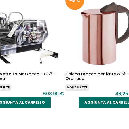
-5 %
i Vetro La Marzocco - GS3 -
Chicca Brocca per latte o té 
nti
Oro rosa
 IL TÈ
MONTALATTE
603,90 €
46,25
GGIUNTA AL CARRELLO
AGGIUNTA AL CARREL