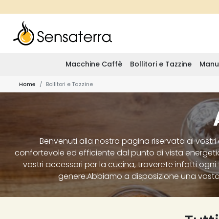
Macchine Caffè
Bollitori e Tazzine
Manu
Home
Bollitori e Tazzine
Benvenuti alla nostra pagina riservata ai vostri
confortevole ed efficiente dal punto di vista energeti
vostri accessori per la cucina, troverete infatti ogni
genere.Abbiamo a disposizione una vasta gam