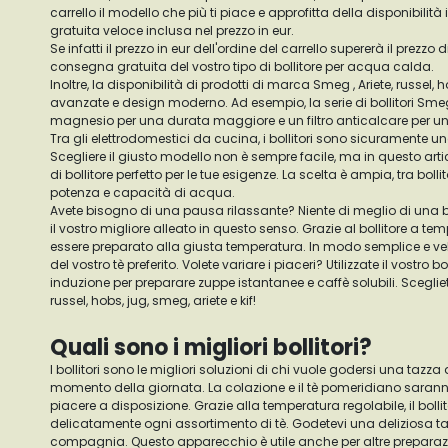
carrello il modello che più ti piace e approfitta della disponibil
gratuita veloce inclusa nel prezzo in eur.
Se infatti il prezzo in eur dell'ordine del carrello supererà il prezzo 
consegna gratuita del vostro tipo di bollitore per acqua calda.
Inoltre, la disponibilità di prodotti di marca Smeg , Ariete, russel, 
avanzate e design moderno. Ad esempio, la serie di bollitori Sme
magnesio per una durata maggiore e un filtro anticalcare per u
Tra gli elettrodomestici da cucina, i bollitori sono sicuramente uno 
Scegliere il giusto modello non è sempre facile, ma in questo artico
di bollitore perfetto per le tue esigenze. La scelta è ampia, tra bollito
potenza e capacità di acqua.
Avete bisogno di una pausa rilassante? Niente di meglio di una buo
il vostro migliore alleato in questo senso. Grazie al bollitore a te
essere preparato alla giusta temperatura. In modo semplice e veloc
del vostro tè preferito. Volete variare i piaceri? Utilizzate il vostro bol
induzione per preparare zuppe istantanee e caffè solubili. Scegliete
russel, hobs, jug, smeg, ariete e kif!
Quali sono i migliori bollitori?
I bollitori sono le migliori soluzioni di chi vuole godersi una tazza 
momento della giornata. La colazione e il tè pomeridiano sara
piacere a disposizione. Grazie alla temperatura regolabile, il bollit
delicatamente ogni assortimento di tè. Godetevi una deliziosa taz
compagnia. Questo apparecchio è utile anche per altre preparazi