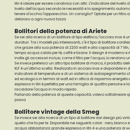
litri è ideale per essere condivisa con altri. L'indicatore del livello
livello dell'acqua secondo le necessità e lo spegnimento automa
tenere d'occhio l'apparecchio. Un consiglio? Optate per un filtro 
delizioso a ogni nuova tazza.
Bollitori della potenza di Ariete
Se sei alla ricerca di un bollitore di tipo elettrico, l'acciaio inox è u
duraturi. Tra i modelli più interessanti, c'è il tipo di bollitore cordle
che grazie alla sua potenza di 2200 watt e alla capacità di 7 litri, permette di preparare in poco
tempo acqua calda per tè, caffè e tisane. Il design è moderno e risp
inolte gli accessori inclusi, come il filtro per l’acqua, lo rendono 
Se invece preferisci un altro tipo bollitore di marca, il prodotto de
KLF è un'ottima scelta. Realizzato in acciaio inox e disponibile in d
indicatore di temperatura e di un sistema di autospegnimento che
ed ecologico in termini di watt ed in ottica di risparmio energet
espressa in litri è perfetta per una famiglia di quattro persone e 
riscaldare l'acqua in modo rapido.
Parlando della potenza di queste capacità, volevo sottolineare qu
possa
Bollitore vintage della Smeg
Se invece sei alla ricerca di un tipo di bollitore dal design più vintage, il modello Russell Hobbs è
quello che fa per te. Disponibile nei seguenti colori : nero, bianco
acqua abbastanza grande espressa in litri 4 e una potenza di w