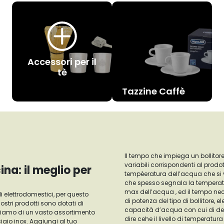
Accessori per il
tè
Tazzine Caffè
Il tempo che impiega un bollitor
variabili corrispondenti al prodot
na: il meglio per
tempèeratura dell’acqua che si vu
che spesso segnala la temperatura max
max dell’acqua , ed il tempo ne
 elettrodomestici, per questo
di potenza del tipo di bollitore,
 nostri prodotti sono dotati di
capacità d’acqua con cui di deci
poniamo di un vasto assortimento
dire cehe il livello di temperatur
ciaio inox. Aggiungi al tuo