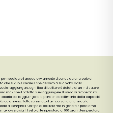
e per riscaldare l acqua ovviamente dipende da una serie di
to che si vuole creare il ché deriverò a sua volta dalla
ole raggiungere, ogni tipo di bollitore è dotato di un indicatore
 che il prdotto puè raggiungere. Il livello di temperatura
cessario per raggiuingerla dipendono direttmente dalla capacitò
 elettrico o meno. Tutto sommato il tempo varia anche dalla
de di riempire il tuo tipo di bollitore ma in generale possiamo
a max ovvero sia il livello di temperatura di 100 grani , temperatura