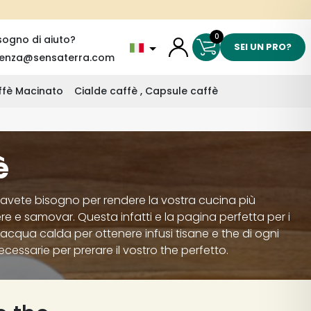
0
sogno di aiuto?
SEI UN PRO?
tenza@sensaterra.com
affè Macinato
Cialde caffè , Capsule caffè
è
ui avete bisogno per rendere la vostra cucina più
re e samovar. Questa infatti e la pagina perfetta per i
di acqua calda per ottenere infusi tisane e the di ogni
cessarie per prerare il vostro the perfetto.