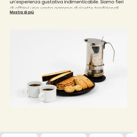
un'esperienza gustativa indimenticabile. Siamo fieri
di offrirvi una vasta gamma di ricette tradizionali
Mostra di più
realizzate con cura e passione dalla nostra equipe
di esperti pasticceri artigianali.
I biscotti sono una prelibatezza che si adatta
perfettamente a ogni occasione, che sia per una
colazione energizzante o per una merenda golosa. I
nostri prodotti sono disponibili in diverse varianti, per
accontentare ogni palato e soddisfare ogni
desiderio. Che tu sia un amante del cioccolato, delle
mandorle o dei gusti più classici, troverai
sicuramente il biscotto perfetto per te.
I nostri biscotti sono disponibili in diverse varianti,
dalla classica pasta frolla al cioccolato morbido,
dalle croccanti nocciole alle delicate mandorle
siciliane. Sia che siate amanti del dolce o preferiate
un gusto più leggero, avrete l'imbarazzo della scelta
tra i nostri prodotti.