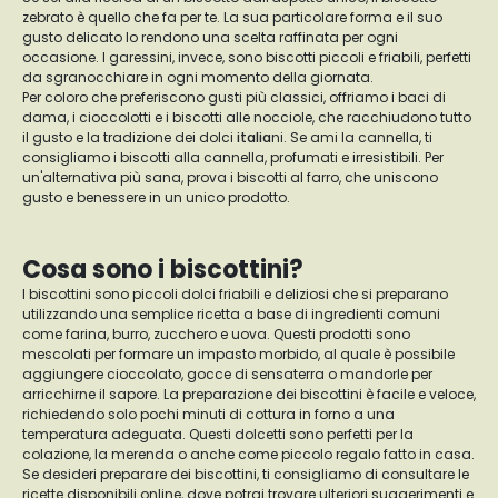
zebrato è quello che fa per te. La sua particolare forma e il suo
gusto delicato lo rendono una scelta raffinata per ogni
occasione. I garessini, invece, sono biscotti piccoli e friabili, perfetti
da sgranocchiare in ogni momento della giornata.
Per coloro che preferiscono gusti più classici, offriamo i baci di
dama, i cioccolotti e i biscotti alle nocciole, che racchiudono tutto
il gusto e la tradizione dei dolci
italia
ni. Se ami la cannella, ti
consigliamo i biscotti alla cannella, profumati e irresistibili. Per
un'alternativa più sana, prova i biscotti al farro, che uniscono
gusto e benessere in un unico prodotto.
Cosa sono i biscottini?
I biscottini sono piccoli dolci friabili e deliziosi che si preparano
utilizzando una semplice ricetta a base di ingredienti comuni
come farina, burro, zucchero e uova. Questi prodotti sono
mescolati per formare un impasto morbido, al quale è possibile
aggiungere cioccolato, gocce di sensaterra o mandorle per
arricchirne il sapore. La preparazione dei biscottini è facile e veloce,
richiedendo solo pochi minuti di cottura in forno a una
temperatura adeguata. Questi dolcetti sono perfetti per la
colazione, la merenda o anche come piccolo regalo fatto in casa.
Se desideri preparare dei biscottini, ti consigliamo di consultare le
ricette disponibili online, dove potrai trovare ulteriori suggerimenti e