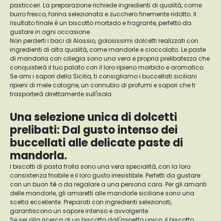
pasticceri. La preparazione richiede ingredienti di qualità, come
burro fresco, farina selezionata e zucchero finemente ridotto. Il
risultato finale è un biscotto morbido e fragrante, perfetto da
gustare in ogni occasione.
Non perderti i baci di Alassio, golosissimi dolcetti realizzati con
ingredienti di alta qualità, come mandorle e cioccolato. Le paste
di mandorla con ciliegia sono una vera e propria prelibatezza che
conquisterà il tuo palato con il loro ripieno morbido e aromatico.
Se ami i sapori della Sicilia, ti consigliamo i buccellati siciliani
ripieni di mele cotogne, un connubio di profumi e sapori che ti
trasporterà direttamente sull'isola.
Una selezione unica di dolcetti
prelibati: Dal gusto intenso dei
buccellati alle delicate paste di
mandorla.
I biscotti di pasta frolla sono una vera specialità, con la loro
consistenza friabile e il loro gusto irresistibile. Perfetti da gustare
con un buon
tè
o da regalare a una persona cara. Per gli amanti
delle mandorle, gli amaretti alle mandorle siciliane sono una
scelta eccellente. Preparati con ingredienti selezionati,
garantiscono un sapore intenso e avvolgente.
Se sei alla ricerca di un biscotto dall'aspetto unico, il biscotto