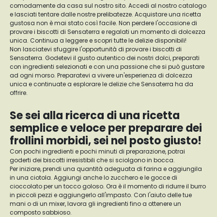
comodamente da casa sul nostro sito. Accedi al nostro catalogo
e lasciati tentare dalle nostre prelibatezze. Acquistare una ricetta
gustosa non è mai stato così facile. Non perdere l'occasione di
provare i biscotti di Sensaterra e regalati un momento di dolcezza
unica. Continua a leggere e scopri tutte le delizie disponibili!
Non lasciatevi sfuggire l'opportunità di provare i biscotti di
Sensaterra. Godetevi il gusto autentico dei nostri dolci, preparati
con ingredienti selezionati e con una passione che si può gustare
ad ogni morso. Preparatevi a vivere un'esperienza di dolcezza
unica e continuate a esplorare le delizie che Sensaterra ha da
offrire.
Se sei alla ricerca di una ricetta
semplice e veloce per preparare dei
frollini morbidi, sei nel posto giusto!
Con pochi ingredienti e pochi minuti di preparazione, potrai
goderti dei biscotti irresistibili che si sciolgono in bocca.
Per iniziare, prendi una quantità adeguata di farina e aggiungila
in una ciotola. Aggiungi anche lo zucchero e le gocce di
cioccolato per un tocco goloso. Ora è il momento di ridurre il burro
in piccoli pezzi e aggiungerlo all'impasto. Con l'aiuto delle tue
mani o di un mixer, lavora gli ingredienti fino a ottenere un
composto sabbioso.