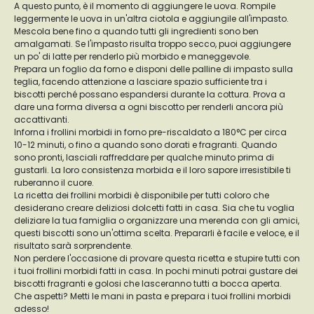
A questo punto, è il momento di aggiungere le uova. Rompile
leggermente le uova in un'altra ciotola e aggiungile all'impasto.
Mescola bene fino a quando tutti gli ingredienti sono ben
amalgamati. Se l'impasto risulta troppo secco, puoi aggiungere
un po' di latte per renderlo più morbido e maneggevole.
Prepara un foglio da forno e disponi delle palline di impasto sulla
teglia, facendo attenzione a lasciare spazio sufficiente tra i
biscotti perché possano espandersi durante la cottura. Prova a
dare una forma diversa a ogni biscotto per renderli ancora più
accattivanti.
Inforna i frollini morbidi in forno pre-riscaldato a 180°C per circa
10-12 minuti, o fino a quando sono dorati e fragranti. Quando
sono pronti, lasciali raffreddare per qualche minuto prima di
gustarli. La loro consistenza morbida e il loro sapore irresistibile ti
ruberanno il cuore.
La ricetta dei frollini morbidi è disponibile per tutti coloro che
desiderano creare deliziosi dolcetti fatti in casa. Sia che tu voglia
deliziare la tua famiglia o organizzare una merenda con gli amici,
questi biscotti sono un'ottima scelta. Prepararli è facile e veloce, e il
risultato sarà sorprendente.
Non perdere l'occasione di provare questa ricetta e stupire tutti con
i tuoi frollini morbidi fatti in casa. In pochi minuti potrai gustare dei
biscotti fragranti e golosi che lasceranno tutti a bocca aperta.
Che aspetti? Metti le mani in pasta e prepara i tuoi frollini morbidi
adesso!