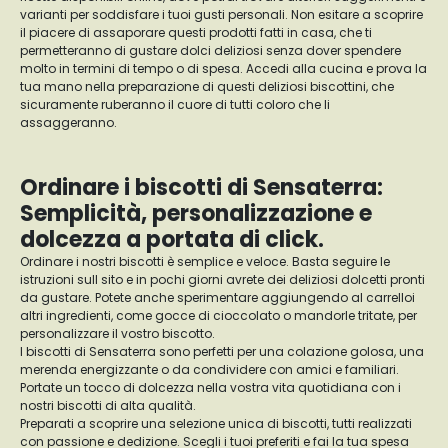
varianti per soddisfare i tuoi gusti personali. Non esitare a scoprire
il piacere di assaporare questi prodotti fatti in casa, che ti
permetteranno di gustare dolci deliziosi senza dover spendere
molto in termini di tempo o di spesa. Accedi alla cucina e prova la
tua mano nella preparazione di questi deliziosi biscottini, che
sicuramente ruberanno il cuore di tutti coloro che li
assaggeranno.
Ordinare i biscotti di Sensaterra:
Semplicità, personalizzazione e
dolcezza a portata di click.
Ordinare i nostri biscotti è semplice e veloce. Basta seguire le
istruzioni sull sito e in pochi giorni avrete dei deliziosi dolcetti pronti
da gustare. Potete anche sperimentare aggiungendo al carrelloi
altri ingredienti, come gocce di cioccolato o mandorle tritate, per
personalizzare il vostro biscotto.
I biscotti di Sensaterra sono perfetti per una colazione golosa, una
merenda energizzante o da condividere con amici e familiari.
Portate un tocco di dolcezza nella vostra vita quotidiana con i
nostri biscotti di alta qualità.
Preparati a scoprire una selezione unica di biscotti, tutti realizzati
con passione e dedizione. Scegli i tuoi preferiti e fai la tua spesa