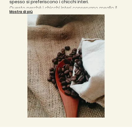
spesso si preferiscono i chicchi interi.
Questo perché i chicchi interi conservano meglio il
Mostra di più
sapore e l'aroma rispetto ai chicchi già macinati.
Pertanto, i chicchi di caffè sono un must per ogni
barista.
Anche se la perdita generale di aroma e sapore
inizia quando i chicchi di caffè vengono tostati, non
accelera con i chicchi interi. Con il caffè in polvere,
invece, si verifica.
Inoltre, i grani interi sono spesso di qualità migliore,
poiché possono essere utilizzati solo quelli integri.
Se si macinano i chicchi direttamente in anteprima
dell'erogazione del caffè, in una macchina
completamente automatica, a mano o con un
macinino elettrico, si otterrà il miglior caffè possibile.
Leggete qui tutte le informazioni importanti da
tenere in considerazione per l'acquisto di caffè
intero e di caffè in grani e sfogliate la nostra vasta
gamma di caffè di diverse piccole torrefazioni
artigianali. E aggiungi al tuo carrello e alla tua
wishlist il prodotto più adatto alle tue esigenze ad
un prezzo di mercato invidiabile, iva inclusa.