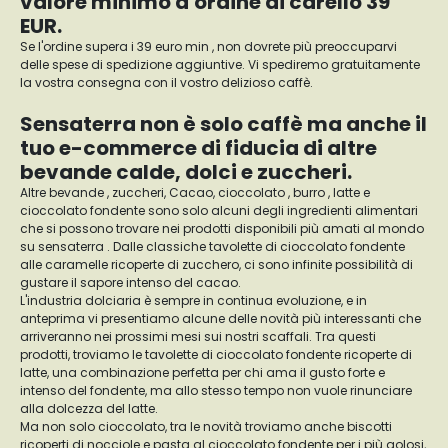
valore minimo d'ordine di carello 39
EUR.
Se l'ordine supera i 39 euro min , non dovrete più preoccuparvi
delle spese di spedizione aggiuntive. Vi spediremo gratuitamente
la vostra consegna con il vostro delizioso caffè.
Sensaterra non è solo caffè ma anche il
tuo e-commerce di fiducia di altre
bevande calde, dolci e zuccheri.
Altre bevande , zuccheri, Cacao, cioccolato , burro , latte e
cioccolato fondente sono solo alcuni degli ingredienti alimentari
che si possono trovare nei prodotti disponibili più amati al mondo
su sensaterra . Dalle classiche tavolette di cioccolato fondente
alle caramelle ricoperte di zucchero, ci sono infinite possibilità di
gustare il sapore intenso del cacao.
L'industria dolciaria è sempre in continua evoluzione, e in
anteprima vi presentiamo alcune delle novità più interessanti che
arriveranno nei prossimi mesi sui nostri scaffali. Tra questi
prodotti, troviamo le tavolette di cioccolato fondente ricoperte di
latte, una combinazione perfetta per chi ama il gusto forte e
intenso del fondente, ma allo stesso tempo non vuole rinunciare
alla dolcezza del latte.
Ma non solo cioccolato, tra le novità troviamo anche biscotti
ricoperti di nocciole e pasta al cioccolato fondente per i più golosi,