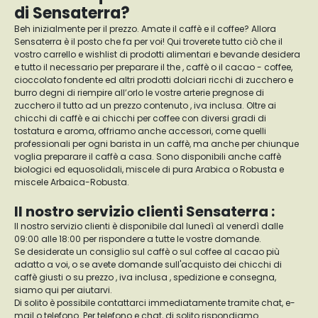
di Sensaterra?
Beh inizialmente per il prezzo. Amate il caffè e il coffee? Allora
Sensaterra è il posto che fa per voi! Qui troverete tutto ciò che il
vostro carrello e wishlist di prodotti alimentari e bevande desidera
e tutto il necessario per preparare il the , caffè o il cacao - coffee,
cioccolato fondente ed altri prodotti dolciari ricchi di zucchero e
burro degni di riempire all’orlo le vostre arterie pregnose di
zucchero il tutto ad un prezzo contenuto , iva inclusa. Oltre ai
chicchi di caffè e ai chicchi per coffee con diversi gradi di
tostatura e aroma, offriamo anche accessori, come quelli
professionali per ogni barista in un caffè, ma anche per chiunque
voglia preparare il caffè a casa. Sono disponibili anche caffè
biologici ed equosolidali, miscele di pura Arabica o Robusta e
miscele Arbaica-Robusta.
Il nostro servizio clienti Sensaterra :
Il nostro servizio clienti è disponibile dal lunedì al venerdì dalle
09:00 alle 18:00 per rispondere a tutte le vostre domande.
Se desiderate un consiglio sul caffè o sul coffee al cacao più
adatto a voi, o se avete domande sull'acquisto dei chicchi di
caffè giusti o su prezzo , iva inclusa , spedizione e consegna,
siamo qui per aiutarvi.
Di solito è possibile contattarci immediatamente tramite chat, e-
mail o telefono. Per telefono e chat, di solito rispondiamo