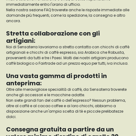
immediatamente entro l'orario di ufficio.
Nella nostra sezione FAQ troverete anche le risposte immediate alle
domande più frequenti, come la spedizione, la consegna e altro
ancora.
Stretta collaborazione con gli
artigiani:
Noi di Sensaterra lavoriamo a stretto contatto con chicchi di caffè
artigianali e chicchi di caffè espresso, sia Arabica che Robusta,
provenienti da tutti e tre i Paesi. Molti dei nostri artigiani producono
caffè biologico o Fairtrade ad un prezzo equo per tutti, iva inclusa.
Una vasta gamma di prodotti in
anteprima:
Oltre alle meravigliose specialità di caffè, da Sensaterra troverete
anche gli accessori e le macchine adatte.
Non siete grandi fan del caffè o dell'espresso? Nessun problema,
oltre al caffè e al cacao coffee e ai loro chicchi, abbiamo a
disposizione anche un'ampia scelta di tè e piccole prelibatezze
dolci.
Consegna gratuita a partire da un