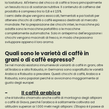
la tostatura. All'interno del chicco di caffè si trova principalmente
un tessuto ricco di sostanze nutritive. Il contenuto di caffeina del
prodotto è compreso tra lo 0,8 e il 2,5%.
I semi delle drupe vengono essiccati, fermentati e poi tostati per
ottenere chicchi di caffè o caffè espresso destinati al mercato
mondiale. Per la preparazione dei chicchi interi, le macchine più
adatte sono le macchine portafiltro o le macchine
completamente automatiche. Solo in anteprima dell'erogazione i
chicchi vengono macinati di fresco, in modo che possano
sviluppare appieno il loro aroma.
Quali sono le varietà di caffè in
grani o di caffè espresso?
Se nel mondo esistono innumerevoli varianti di caffè in grani, oltre
all'Arabica e alla Robusta, in Germania sono soprattutto le varietà
Arabica e Robusta a prevalere. Questi chicchi di caffè, Arabica e
Robusta, sono popolari perché si avvicinano maggiormente al
gusto degli europei:
-
Il caffè arabica
che è talvolta chiamato anche caffè di montagna degli altipiani
o caffè di Giava, perché l'arabica è solitamente coltivata ad
altitudini superiori ai 1.000 metri negli altipiani. L'Etiopia è il paese di