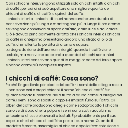
Con i chicchi interi, vengono utilizzati solo chicchi intatti o chicchi
di caffè , per cui ci si può aspettare una migliore qualità dei
chicchi di caffè o di caffè e quindi del caffè.
I chicchi interi o i chicchi di interi hanno anche una durata di
conservazione più lunga e mantengono più a lungo il loro aroma
se vengono conservati al riparo dall'aria, dalla luce e dal calore.
Ciò è dovuto principalmente al fatto che i chicchi interi o i chicchi
di caffè in anteprima presentano ancora uno strato di olio di
caffè, che rallenta la perdita di aroma e sapore.
La degradazione dell'aroma inizia già quando il caffè viene
tostato, ma non viene accelerata quando i chicchi sono interi.
I chicchi interi conservano quindi la maggior parte del loro sapore
e hanno aromi più complessi rispetto
I chicchi di caffè: Cosa sono?
Poiché l'ingrediente principale del caffè - i semi della ciliegia rossa
- non sono veri e propri chicchi, il nome "chicco di caffè" è in
qualche modo fuorviante. Nella frutta a drupa come la ciliegia del
caffè, i semi sono disposti a coppie e impilati l'uno sull'altro. Gli
alberi del caffè producono ciliegie come sottoprodotto. I chicchi
sono verdi dopo che la polpa e i semi sono stati raccolti, ma
anteprima di essere lavorati o tostati. È probabilmente per il suo
aspetto che il chicco di caffè ha preso il suo nome. Quando il
prodotto è pronto, assomiglia al chicco dopo la fermentazione e