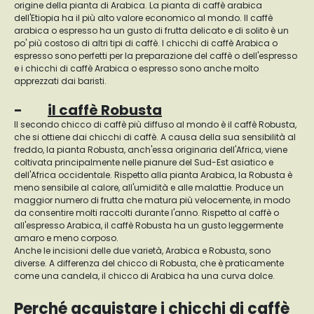
origine della pianta di Arabica. La pianta di caffè arabica
dell'Etiopia ha il più alto valore economico al mondo. Il caffè
arabica o espresso ha un gusto di frutta delicato e di solito è un
po' più costoso di altri tipi di caffè. I chicchi di caffè Arabica o
espresso sono perfetti per la preparazione del caffè o dell'espresso
e i chicchi di caffè Arabica o espresso sono anche molto
apprezzati dai baristi.
-
il caffè Robusta
Il secondo chicco di caffè più diffuso al mondo è il caffè Robusta,
che si ottiene dai chicchi di caffè. A causa della sua sensibilità al
freddo, la pianta Robusta, anch'essa originaria dell'Africa, viene
coltivata principalmente nelle pianure del Sud-Est asiatico e
dell'Africa occidentale. Rispetto alla pianta Arabica, la Robusta è
meno sensibile al calore, all'umidità e alle malattie. Produce un
maggior numero di frutta che matura più velocemente, in modo
da consentire molti raccolti durante l'anno. Rispetto al caffè o
all'espresso Arabica, il caffè Robusta ha un gusto leggermente
amaro e meno corposo.
Anche le incisioni delle due varietà, Arabica e Robusta, sono
diverse. A differenza del chicco di Robusta, che è praticamente
come una candela, il chicco di Arabica ha una curva dolce.
Perché acquistare i chicchi di caffè