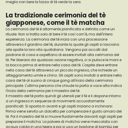
meglio non bere la tazza di tè verde la sera.
La tradizionale cerimonia del tè
giapponese, come il tè matcha
La cerimonia del tè è altamente pianificata e definita come un
rituale. Non si tratta solo di bere il tè così com'è, ma dell'intera
esperienza. La cerimonia del tè inizia con una processione
attraverso il giardino del tè, durante la quale gli ospiti si lasciano
alle spalle la loro vita quotidiana. Vengono poi accolti dal
padrone di casa e aspettano di essere invitati alla cerimonia del
tè. Per liberarsi da qualsiasi azione negativa, ci si pulisce le mani e
la bocca prima di entrare nella casa del tè. L'ospite deve entrare
nella casa del tè attraverso un piccolo ingresso, che richiede un
atteggiamento umile e chino. Gli ospiti sono invitati a entrare nella
casa del tè al suono di cinque gong all'inizio della cerimonia
principale. L'ultima persona che chiude la porta a voce alta indica
l'inizio della cerimonia per il maestro del tè.
Il maestro del tè porta quindi gli utensili per il tè e li dispone intorno
a un ingresso in sequenze di movimenti accuratamente
pianificati. Si sposta in avanti e gli ospiti iniziano a inchinarsi.
Prima viene servito un dolcetto per compensare il gusto amaro del
tè. Poi il maestro del tè si muove fluidamente davanti agli ospiti per
preparare il matcha. La polvere di matcha viene mescolata con
acqua calda in una teiera e poi si usa un bastone di bambù per