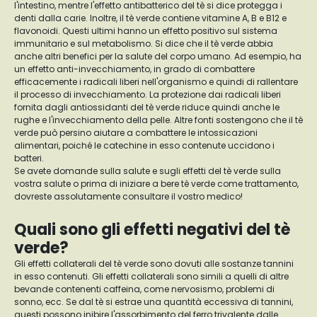
l'intestino, mentre l'effetto antibatterico del tè si dice protegga i
denti dalla carie. Inoltre, il tè verde contiene vitamine A, B e B12 e
flavonoidi. Questi ultimi hanno un effetto positivo sul sistema
immunitario e sul metabolismo. Si dice che il tè verde abbia
anche altri benefici per la salute del corpo umano. Ad esempio, ha
un effetto anti-invecchiamento, in grado di combattere
efficacemente i radicali liberi nell'organismo e quindi di rallentare
il processo di invecchiamento. La protezione dai radicali liberi
fornita dagli antiossidanti del tè verde riduce quindi anche le
rughe e l'invecchiamento della pelle. Altre fonti sostengono che il tè
verde può persino aiutare a combattere le intossicazioni
alimentari, poiché le catechine in esso contenute uccidono i
batteri.
Se avete domande sulla salute e sugli effetti del tè verde sulla
vostra salute o prima di iniziare a bere tè verde come trattamento,
dovreste assolutamente consultare il vostro medico!
Quali sono gli effetti negativi del tè
verde?
Gli effetti collaterali del tè verde sono dovuti alle sostanze tannini
in esso contenuti. Gli effetti collaterali sono simili a quelli di altre
bevande contenenti caffeina, come nervosismo, problemi di
sonno, ecc. Se dal tè si estrae una quantità eccessiva di tannini,
questi possono inibire l'assorbimento del ferro trivalente dalle