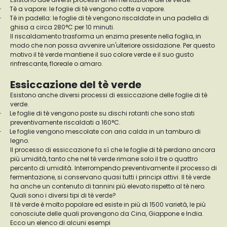
-
Tè a vapore: le foglie di tè vengono cotte a vapore.
-
Tè in padella: le foglie di tè vengono riscaldate in una padella di
ghisa a circa 280°C per 10 minuti.
Il riscaldamento trasforma un enzima presente nella foglia, in
modo che non possa avvenire un'ulteriore ossidazione. Per questo
motivo il tè verde mantiene il suo colore verde e il suo gusto
rinfrescante, floreale o amaro.
Essiccazione del tè verde
Esistono anche diversi processi di essiccazione delle foglie di tè
verde.
-
Le foglie di tè vengono poste su dischi rotanti che sono stati
preventivamente riscaldati a 160°C.
-
Le foglie vengono mescolate con aria calda in un tamburo di
legno.
Il processo di essiccazione fa sì che le foglie di tè perdano ancora
più umidità, tanto che nel tè verde rimane solo il tre o quattro
percento di umidità. Interrompendo preventivamente il processo di
fermentazione, si conservano quasi tutti i principi attivi. Il tè verde
ha anche un contenuto di tannini più elevato rispetto al tè nero.
Quali sono i diversi tipi di tè verde?
Il tè verde è molto popolare ed esiste in più di 1500 varietà, le più
conosciute delle quali provengono da Cina, Giappone e India.
Ecco un elenco di alcuni esempi