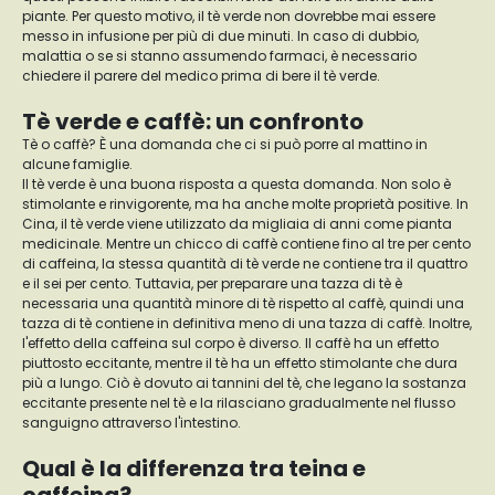
piante. Per questo motivo, il tè verde non dovrebbe mai essere
messo in infusione per più di due minuti. In caso di dubbio,
malattia o se si stanno assumendo farmaci, è necessario
chiedere il parere del medico prima di bere il tè verde.
Tè verde e caffè: un confronto
Tè o caffè? È una domanda che ci si può porre al mattino in
alcune famiglie.
Il tè verde è una buona risposta a questa domanda. Non solo è
stimolante e rinvigorente, ma ha anche molte proprietà positive. In
Cina, il tè verde viene utilizzato da migliaia di anni come pianta
medicinale. Mentre un chicco di caffè contiene fino al tre per cento
di caffeina, la stessa quantità di tè verde ne contiene tra il quattro
e il sei per cento. Tuttavia, per preparare una tazza di tè è
necessaria una quantità minore di tè rispetto al caffè, quindi una
tazza di tè contiene in definitiva meno di una tazza di caffè. Inoltre,
l'effetto della caffeina sul corpo è diverso. Il caffè ha un effetto
piuttosto eccitante, mentre il tè ha un effetto stimolante che dura
più a lungo. Ciò è dovuto ai tannini del tè, che legano la sostanza
eccitante presente nel tè e la rilasciano gradualmente nel flusso
sanguigno attraverso l'intestino.
Qual è la differenza tra teina e