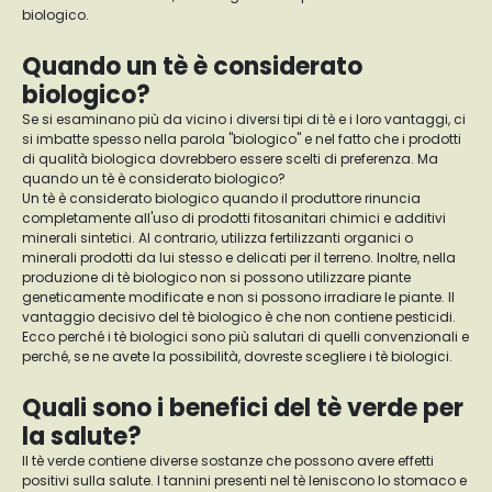
biologico.
Quando un tè è considerato
biologico?
Se si esaminano più da vicino i diversi tipi di tè e i loro vantaggi, ci
si imbatte spesso nella parola "biologico" e nel fatto che i prodotti
di qualità biologica dovrebbero essere scelti di preferenza. Ma
quando un tè è considerato biologico?
Un tè è considerato biologico quando il produttore rinuncia
completamente all'uso di prodotti fitosanitari chimici e additivi
minerali sintetici. Al contrario, utilizza fertilizzanti organici o
minerali prodotti da lui stesso e delicati per il terreno. Inoltre, nella
produzione di tè biologico non si possono utilizzare piante
geneticamente modificate e non si possono irradiare le piante. Il
vantaggio decisivo del tè biologico è che non contiene pesticidi.
Ecco perché i tè biologici sono più salutari di quelli convenzionali e
perché, se ne avete la possibilità, dovreste scegliere i tè biologici.
Quali sono i benefici del tè verde per
la salute?
Il tè verde contiene diverse sostanze che possono avere effetti
positivi sulla salute. I tannini presenti nel tè leniscono lo stomaco e