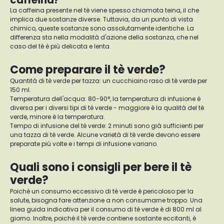
caffeina?
La caffeina presente nel tè viene spesso chiamata teina, il che
implica due sostanze diverse. Tuttavia, da un punto di vista
chimico, queste sostanze sono assolutamente identiche. La
differenza sta nella modalità d'azione della sostanza, che nel
caso del tè è più delicata e lenta.
Come preparare il tè verde?
Quantità di tè verde per tazza: un cucchiaino raso di tè verde per
150 ml.
Temperatura dell'acqua: 80-90°, la temperatura di infusione è
diversa per i diversi tipi di tè verde - maggiore è la qualità del tè
verde, minore è la temperatura.
Tempo di infusione del tè verde: 2 minuti sono già sufficienti per
una tazza di tè verde. Alcune varietà di tè verde devono essere
preparate più volte e i tempi di infusione variano.
Quali sono i consigli per bere il tè
verde?
Poiché un consumo eccessivo di tè verde è pericoloso per la
salute, bisogna fare attenzione a non consumarne troppo. Una
linea guida indicativa per il consumo di tè verde è di 800 ml al
giorno. Inoltre, poiché il tè verde contiene sostante eccitanti, è