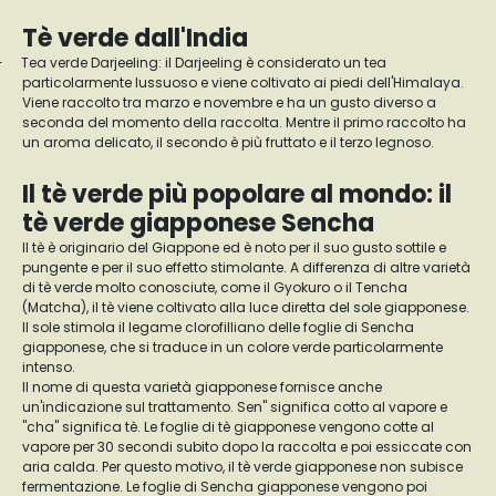
Tè verde dall'India
-
Tea verde Darjeeling: il Darjeeling è considerato un tea
particolarmente lussuoso e viene coltivato ai piedi dell'Himalaya.
Viene raccolto tra marzo e novembre e ha un gusto diverso a
seconda del momento della raccolta. Mentre il primo raccolto ha
un aroma delicato, il secondo è più fruttato e il terzo legnoso.
Il tè verde più popolare al mondo: il
tè verde giapponese Sencha
Il tè è originario del Giappone ed è noto per il suo gusto sottile e
pungente e per il suo effetto stimolante. A differenza di altre varietà
di tè verde molto conosciute, come il Gyokuro o il Tencha
(Matcha), il tè viene coltivato alla luce diretta del sole giapponese.
Il sole stimola il legame clorofilliano delle foglie di Sencha
giapponese, che si traduce in un colore verde particolarmente
intenso.
Il nome di questa varietà giapponese fornisce anche
un'indicazione sul trattamento. Sen" significa cotto al vapore e
"cha" significa tè. Le foglie di tè giapponese vengono cotte al
vapore per 30 secondi subito dopo la raccolta e poi essiccate con
aria calda. Per questo motivo, il tè verde giapponese non subisce
fermentazione. Le foglie di Sencha giapponese vengono poi