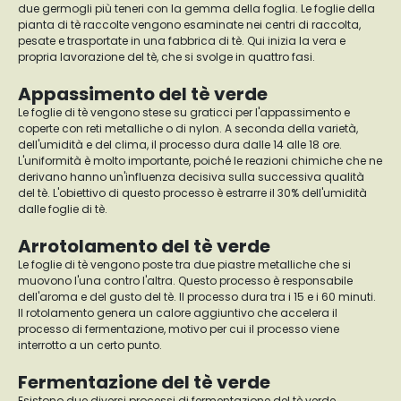
due germogli più teneri con la gemma della foglia. Le foglie della
pianta di tè raccolte vengono esaminate nei centri di raccolta,
pesate e trasportate in una fabbrica di tè. Qui inizia la vera e
propria lavorazione del tè, che si svolge in quattro fasi.
Appassimento del tè verde
Le foglie di tè vengono stese su graticci per l'appassimento e
coperte con reti metalliche o di nylon. A seconda della varietà,
dell'umidità e del clima, il processo dura dalle 14 alle 18 ore.
L'uniformità è molto importante, poiché le reazioni chimiche che ne
derivano hanno un'influenza decisiva sulla successiva qualità
del tè. L'obiettivo di questo processo è estrarre il 30% dell'umidità
dalle foglie di tè.
Arrotolamento del tè verde
Le foglie di tè vengono poste tra due piastre metalliche che si
muovono l'una contro l'altra. Questo processo è responsabile
dell'aroma e del gusto del tè. Il processo dura tra i 15 e i 60 minuti.
Il rotolamento genera un calore aggiuntivo che accelera il
processo di fermentazione, motivo per cui il processo viene
interrotto a un certo punto.
Fermentazione del tè verde
Esistono due diversi processi di fermentazione del tè verde.