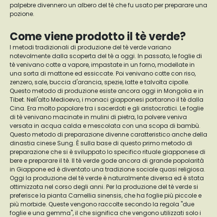
palpebre divennero un albero del tè che fu usato per preparare una
pozione.
Come viene prodotto il tè verde?
I metodi tradizionali di produzione del tè verde variano
notevolmente dalla scoperta del tè a oggi. In passato, le foglie di
tè venivano cotte a vapore, impastate in un forno, modellate in
una sorta di mattone ed essiccate. Poi venivano cotte con riso,
zenzero, sale, buccia d'arancia, spezie, latte e talvolta cipolle.
Questo metodo di produzione esiste ancora oggi in Mongolia e in
Tibet. Nell'alto Medioevo, i monaci giapponesi portarono il tè dalla
Cina. Era molto popolare tra i sacerdoti e gli aristocratici. Le foglie
di tè venivano macinate in mulini di pietra, la polvere veniva
versata in acqua calda e mescolata con una scopa di bambù.
Questo metodo di preparazione divenne caratteristico anche della
dinastia cinese Sung. È sulla base di questo primo metodo di
preparazione che si è sviluppato lo specifico rituale giapponese di
bere e preparare il tè. Il tè verde gode ancora di grande popolarità
in Giappone ed è diventato una tradizione sociale quasi religiosa.
Oggi la produzione del tè verde è naturalmente diversa ed è stata
ottimizzata nel corso degli anni. Per la produzione del tè verde si
preferisce la pianta Camellia sinensis, che ha foglie più piccole e
più morbide. Queste vengono raccolte secondo la regola "due
foglie e una gemma", il che significa che vengono utilizzati solo i