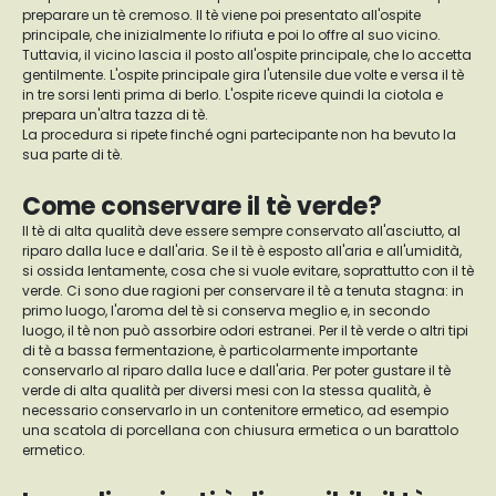
preparare un tè cremoso. Il tè viene poi presentato all'ospite
principale, che inizialmente lo rifiuta e poi lo offre al suo vicino.
Tuttavia, il vicino lascia il posto all'ospite principale, che lo accetta
gentilmente. L'ospite principale gira l'utensile due volte e versa il tè
in tre sorsi lenti prima di berlo. L'ospite riceve quindi la ciotola e
prepara un'altra tazza di tè.
La procedura si ripete finché ogni partecipante non ha bevuto la
sua parte di tè.
Come conservare il tè verde?
Il tè di alta qualità deve essere sempre conservato all'asciutto, al
riparo dalla luce e dall'aria. Se il tè è esposto all'aria e all'umidità,
si ossida lentamente, cosa che si vuole evitare, soprattutto con il tè
verde. Ci sono due ragioni per conservare il tè a tenuta stagna: in
primo luogo, l'aroma del tè si conserva meglio e, in secondo
luogo, il tè non può assorbire odori estranei. Per il tè verde o altri tipi
di tè a bassa fermentazione, è particolarmente importante
conservarlo al riparo dalla luce e dall'aria. Per poter gustare il tè
verde di alta qualità per diversi mesi con la stessa qualità, è
necessario conservarlo in un contenitore ermetico, ad esempio
una scatola di porcellana con chiusura ermetica o un barattolo
ermetico.