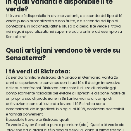
In quali varianti è disponibile il tè
verde?
Il tè verde è disponibile in diverse varianti, a seconda del tipo di tè
verde, puro o aromatizzato o con frutta, e a seconda del tipo di
confezione, in sacchetti, lattine, sfuso o a peso. Il tè verde si trova
nei negozi specializzati, nei supermercati o online, ad esempio su
Sensaterra!
Quali artigiani vendono tè verde su
Sensaterra?
I tè verdi di Bistrotea:
L'azienda familiare Bistrotea di Monaco, in Germania, vanta 25
anni di esperienza e convince con i suoi tè e il design innovativo
delle sue confezioni. Bistrotea consente l'utilizzo di imballaggi
completamente riciclabili per evitare gli sprechi e dispone inoltre di
un proprio sito di produzione in Sri Lanka, vicino ai campi di
coltivazione con cui l'azienda lavora. I tè Bistrotea sono
caratterizzati da ingredienti biologici al 100%, confezioni sostenibili
e formati convenienti.
È possibile trovare tè Bistrotea quali
Tè verde Ceylon Sencha puro e premium (bio ): Questo tè verde bio
proviene da giardini di tè biologici dello Sri Lanka. Il clima fresco, il