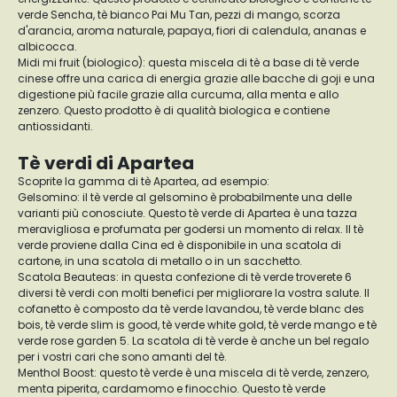
verde Sencha, tè bianco Pai Mu Tan, pezzi di mango, scorza
d'arancia, aroma naturale, papaya, fiori di calendula, ananas e
albicocca.
Midi mi fruit (biologico): questa miscela di tè a base di tè verde
cinese offre una carica di energia grazie alle bacche di goji e una
digestione più facile grazie alla curcuma, alla menta e allo
zenzero. Questo prodotto è di qualità biologica e contiene
antiossidanti.
Tè verdi di Apartea
Scoprite la gamma di tè Apartea, ad esempio:
Gelsomino: il tè verde al gelsomino è probabilmente una delle
varianti più conosciute. Questo tè verde di Apartea è una tazza
meravigliosa e profumata per godersi un momento di relax. Il tè
verde proviene dalla Cina ed è disponibile in una scatola di
cartone, in una scatola di metallo o in un sacchetto.
Scatola Beauteas: in questa confezione di tè verde troverete 6
diversi tè verdi con molti benefici per migliorare la vostra salute. Il
cofanetto è composto da tè verde lavandou, tè verde blanc des
bois, tè verde slim is good, tè verde white gold, tè verde mango e tè
verde rose garden 5. La scatola di tè verde è anche un bel regalo
per i vostri cari che sono amanti del tè.
Menthol Boost: questo tè verde è una miscela di tè verde, zenzero,
menta piperita, cardamomo e finocchio. Questo tè verde