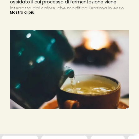
ossidato il cui processo di fermentazione viene
interrotto dal calore, che modifica l'enzima in esso
Mostra di più
contenuto. Il colore verde e il gusto rinfrescante,
floreale o amaro vengono mantenuti. Esistono più di
1500 tipi diversi di tè verde: qui vi presentiamo i più
famosi.
Scoprite la meravigliosa selezione di tè verdi puri e
miscelati di Sensaterra e trovate il vostro nuovo tè
verde preferito!