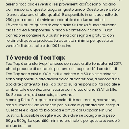
terreno roccioso e i venti alisei provenienti dall'Oceano Indiano
conferiscono a questo luogo un gusto unico. Questo tè verde bio
è una soluzione di alta qualità. È disponibile in un sacchetto da
250 g e la quantità minima ordinabile è di due sacchetti.
Tè verde Nature: questo tè verde dello Sri Lanka è una soluzione
classica ed è disponibile in piccole confezioni riciclabili. Ogni
confezione contiene 100 bustine e la consegna è gratuita con
l'ordine di questo prodotto. La quantità minima per questo tè
verde è di due scatole da 100 bustine.
Tè verde di Tea Tap:
Tea Tap è una start-up francese con sede a Lille, fondata nel 2017,
che si propone di aiutare le persone a riscoprire il tè. I prodotti di
Tea Tap sono privi di OGM e di zucchero e le 50 diverse miscele
sono disponibili in otto diversi colori di confezione, a seconda del
tipo di tè contenuto. Tea Tap punta sulla responsabilità sociale e
ambientale e confeziona i suoi tè con l'aiuto di una ESAT di Lille.
Su Sensaterra, ad esempio, si trovano :
Morning Detox Bio: questa miscela di tè con menta, rosmarino,
timo e limone vi dà la carica per iniziare la giornata con energia.
Questo tè è di qualità biologica e arriva dal Giappone in una
bustina. È possibile scegliere tra due diverse categorie di peso:
60g o 500g. La quantità minima ordinabile per questo tè verde è
di due bustine.