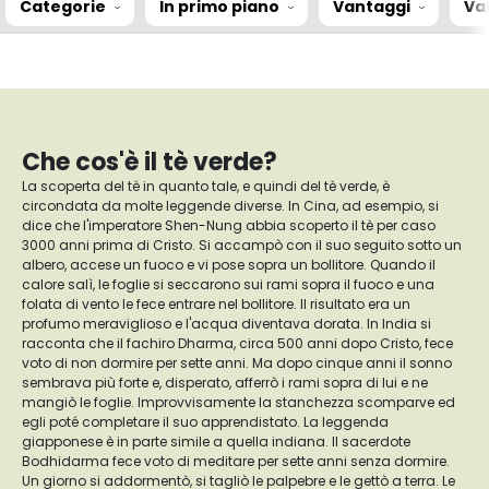
Categorie
In primo piano
Vantaggi
Va
Che cos'è il tè verde?
La scoperta del tè in quanto tale, e quindi del tè verde, è
circondata da molte leggende diverse. In Cina, ad esempio, si
dice che l'imperatore Shen-Nung abbia scoperto il tè per caso
3000 anni prima di Cristo. Si accampò con il suo seguito sotto un
albero, accese un fuoco e vi pose sopra un bollitore. Quando il
calore salì, le foglie si seccarono sui rami sopra il fuoco e una
folata di vento le fece entrare nel bollitore. Il risultato era un
profumo meraviglioso e l'acqua diventava dorata. In India si
racconta che il fachiro Dharma, circa 500 anni dopo Cristo, fece
voto di non dormire per sette anni. Ma dopo cinque anni il sonno
sembrava più forte e, disperato, afferrò i rami sopra di lui e ne
mangiò le foglie. Improvvisamente la stanchezza scomparve ed
egli poté completare il suo apprendistato. La leggenda
giapponese è in parte simile a quella indiana. Il sacerdote
Bodhidarma fece voto di meditare per sette anni senza dormire.
Un giorno si addormentò, si tagliò le palpebre e le gettò a terra. Le