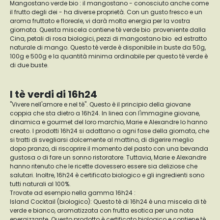
Mangostano verde bio : il mangostano - conosciuto anche come
il frutto degli dei - ha diverse proprietà. Con un gusto fresco e un
aroma fruttato e floreale, vi darà molta energia per la vostra
giornata. Questa miscela contiene tè verde bio
proveniente dalla
Cina, petali di rosa biologici, pezzi di mangostano bio
ed estratto
naturale di mango. Questo tè verde è disponibile in buste da 50g,
100g e 500g e la quantità minima ordinabile per questo tè verde è
di due buste.
I tè verdi di 16h24
"Vivere nell'amore e nel tè". Questo è il principio della giovane
coppia che sta dietro a 16h24. In linea con l'immagine giovane,
dinamica e gourmet del loro marchio, Marie e Alexandre lo hanno
creato. I prodotti 16h24 si adattano a ogni fase della giornata, che
si tratti di svegliarsi dolcemente al mattino, di digerire meglio
dopo pranzo, di riscoprire il momento del pasto con una bevanda
gustosa o di fare un sonno ristoratore. Tuttavia, Marie e Alexandre
hanno ritenuto che le ricette dovessero essere sia deliziose che
salutari. Inoltre, 16h24 è certificato biologico e gli ingredienti sono
tutti naturali al 100%.
Trovate ad esempio nella gamma 16h24 :
Island Cocktail (biologico): Questo tè di 16h24 è una miscela di tè
verde e bianco, aromatizzata con frutta esotica per una nota
energizzante. Questo prodotto è certificato biologico e contiene tè