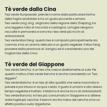
Tè verde dalla Cina
-
Tea verde Gunpowder: prende il nome dalla particolare forma
della foglia arrotolata e ha un gusto piccante e amaro.
-
Tea verde Long Jing: originario della regione dello Zhejiang, ha
una leggera nota di nocciola e castagna. Le foglie vengono
raccolte in primavera e sono tra i tea verdi più ricchi di
antiossidanti.
-
Tea verde Mao Feng: questo tea è composto principalmente da
cosmos e ha un aroma delicato e un gusto vegetale. Il Mao Feng
proviene dalla provincia di Jiangsu ed è considerato uno dei
migliori tea della Cina.
Tè verde del Giappone
-
Tea verde Sencha: è un tea che cresce direttamente al sole. Per
questo motivo, il tea verde Sencha è anche considerato un "tea
leggero".
-
Tea verde Matcha: è un tea di alta qualità che viene macinato in
polvere e poi infuso in acqua calda. Il gusto è umami e allo stesso
tempo vegetale e fruttato. Il Matcha è anche ricco di antiossidanti.
-
Tea verde Bancha: è il tea più consumato in Giappone e si ottiene
dalle foglie più vecchie. Il banch eccita meno del sencha e ha un
effetto positivo sulla digestione.