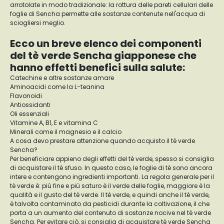
arrotolate in modo tradizionale: la rottura delle pareti cellulari delle
foglie di Sencha permette alle sostanze contenute nell'acqua di
sciogliersi meglio.
Ecco un breve elenco dei componenti
del tè verde Sencha giapponese che
hanno effetti benefici sulla salute:
Catechine e altre sostanze amare
Aminoacidi come la L-teanina
Flavonoidi
Antiossidanti
Oli essenziali
Vitamine A, B1, E e vitamina C
Minerali come il magnesio e il calcio
A cosa devo prestare attenzione quando acquisto il tè verde
Sencha?
Per beneficiare appieno degli effetti del tè verde, spesso si consiglia
di acquistare il tè sfuso. In questo caso, le foglie di tè sono ancora
intere e contengono ingredienti importanti. La regola generale per il
tè verde è: più fine e più saturo è il verde delle foglie, maggiore è la
qualità e il gusto del tè verde. Il tè verde, e quindi anche il tè verde,
è talvolta contaminato da pesticidi durante la coltivazione, il che
porta a un aumento del contenuto di sostanze nocive nel tè verde
Sencha. Per evitare ciò, si consiglia di acquistare tè verde Sencha